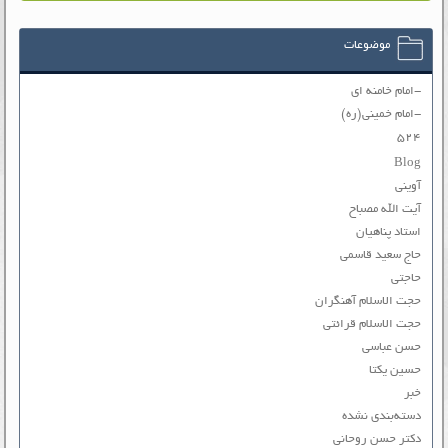
موضوعات
-امام خامنه ای
-امام خمینی(ره)
۵۲۴
Blog
آوینی
آیت الله مصباح
استاد پناهیان
حاج سعید قاسمی
حاجتی
حجت الاسلام آهنگران
حجت الاسلام قرائتی
حسن عباسی
حسین یکتا
خبر
دسته‌بندی نشده
دکتر حسن روحانی