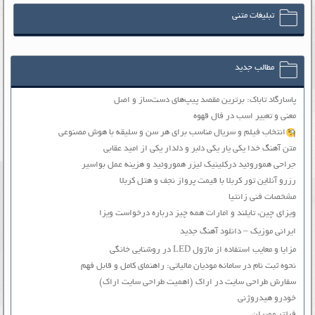
تبلیغات متنی
مطالب جدید
پاسارگاد تاباک: برترین مقصد پیپ‌های دست‌ساز و اصل
معنی و تعبیر اسب در فال قهوه
انتخاب فیلم و سریال مناسب برای هر سن و سلیقه با هوش مصنوعی
متن آهنگ خدا یکی یار یکی دلبر و دلدار یکی از امید عقابی
جراحی هموروئید درکلینیک لیزر هموروئید و هزینه عمل بواسیر
رزرو آنلاین تور کربلا با قیمت پرواز نجف و هتل کربلا
مشخصات فنی زانتیا
ویزای چین، تایلند و امارات همه چیز درباره درخواست ویزا
ایرانی موزیک – دانلود آهنگ جدید
مزایا و معایب استفاده از ماژول LED در روشنایی خانگی
نحوه ثبت نام در سامانه مودیان مالیاتی: راهنمای کامل و قابل فهم
سفارش طراحی سایت در اراک (اهمیت طراحی سایت اراک)
خودرو هیدروژنی
فیلتر ممبران