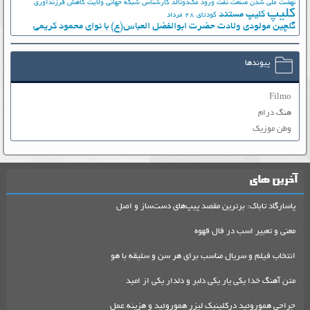
نهضت ملي شدن صنعت نفت
ورود مک‌دونالد
کارشناس شبکه جهانی ولایت
کاهش فرزندآوری
کلیپ
کلیپ مستند
کودتای 28 مرداد
گلچین مولودی ولادت حضرت ابوالفضل العباس(ع) با نوای محمود کریمی
پیوندها
Filmo
هنگ درام
وطن موزیک
آخرین های
پاسارگاد تاباک: برترین مقصد پیپ‌های دست‌ساز و اصل
معنی و تعبیر اسب در فال قهوه
انتخاب فیلم و سریال مناسب برای هر سن و سلیقه با هو
متن آهنگ خدا یکی یار یکی دلبر و دلدار یکی از امید
جراحی هموروئید درکلینیک لیزر هموروئید و هزینه عمل