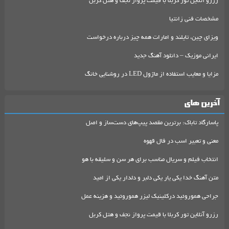
رزرو آنلاین تور کربلا با قیمت پرواز نجف و هتل کربل
مشخصات فنی زانتیا
ویزای چین، تایلند و امارات همه چیز درباره درخواست
ایرانی موزیک – دانلود آهنگ جدید
مزایا و معایب استفاده از ماژول LED در روشنایی خانگ
آخرین های
پاسارگاد تاباک: برترین مقصد پیپ‌های دست‌ساز و اصل
معنی و تعبیر اسب در فال قهوه
انتخاب فیلم و سریال مناسب برای هر سن و سلیقه با هو
متن آهنگ خدا یکی یار یکی دلبر و دلدار یکی از امید
جراحی هموروئید درکلینیک لیزر هموروئید و هزینه عمل
رزرو آنلاین تور کربلا با قیمت پرواز نجف و هتل کربل