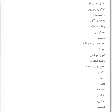
دکتراحمدی نژاد
دکتررحیم پور
رائفی پور
رپورتاژ آگهی
روایت جنگ
سخنرانی
سیاسی
سیدحسن نصرالله
شهدا
شهید بهشتی
شهید مطهری
شیخ مهدی طائب
عکس
علما
کافی
متفرقه
مداحی
مذهبی
مستند