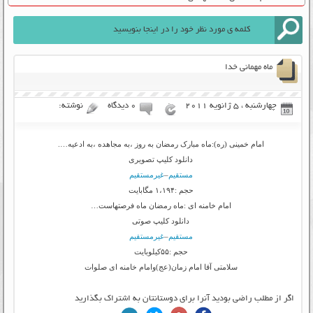
ماه مهمانی خدا
چهارشنبه ، 5 ژانویه 2011
۰ دیدگاه
نوشته:
امام خمینی (ره):ماه مبارک رمضان به روز ،به مجاهده ،به ادعیه….
دانلود کلیپ تصویری
مستقیم
–
غیرمستقیم
حجم :۱،۱۹۴ مگابایت
امام خامنه ای :ماه رمضان ماه فرصتهاست…
دانلود کلیپ صوتی
مستقیم
–
غیرمستقیم
حجم :۵۵کیلوبایت
سلامتی آقا امام زمان(عج)وامام خامنه ای صلوات
اگر از مطلب راضی بودید آنرا برای دوستانتان به اشتراک بگذارید