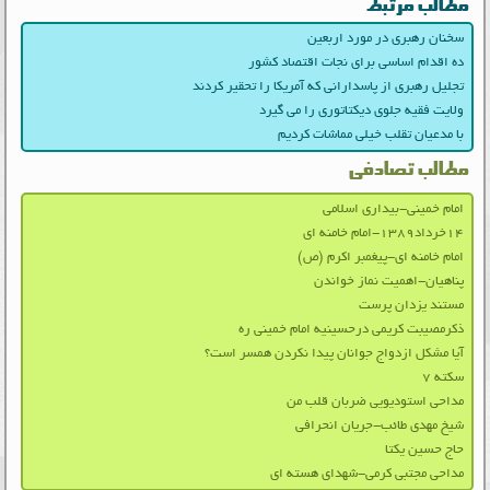
مطالب مرتبط
سخنان رهبری در مورد اربعین
ده اقدام اساسی برای نجات اقتصاد کشور
تجلیل رهبری از پاسدارانی که آمریکا را تحقیر کردند
ولایت فقیه جلوی دیکتاتوری را می گیرد
با مدعیان تقلب خیلی مماشات کردیم
مطالب تصادفی
امام خمینی-بیداری اسلامی
۱۴خرداد۱۳۸۹-امام خامنه ای
امام خامنه ای-پیغمبر اکرم (ص)
پناهیان-اهمیت نماز خواندن
مستند یزدان پرست
ذکرمصیبت کریمی درحسینیه امام خمینی ره
آیا مشکل ازدواج جوانان پیدا نکردن همسر است؟
سکته ۷
مداحی استودیویی ضربان قلب من
شیخ مهدی طائب-جریان انحرافی
حاج حسین یکتا
مداحی مجتبی کرمی-شهدای هسته ای