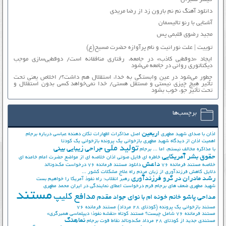
دانلود آهنگ نم نم بارون زد از رضا مریدی
آشنایی با رنو تالیسمان
مجید رضوی قلبمی پس
توییت | علت نورانیت و نام پرآوازه حضرت مسیح(ع)
ایجاد «دوقطبی کاذب» در جامعه، رفتاری منافقانه است/ دوقطبی‌سازی موجب
دیکتاتوری روانی در جامعه می‌شود
چطور می‌شود در عین وابستگی به خدا، استقلال هم داشت؟/ اخلاص یعنی تحت
تأثیر هیچ چیزی نیستی و مستقل هستی/ خدا نمی‌خواهد کسی بدون استقلال و
تحت تأثیر جوّ، خوب بشود
برچسب‌ها
اربعین
اذان با صدای شهید مطهری
اصل مذاکرات
اظهارات تکان دهنده عباسی درباره برجام
اهمیت اذان از دیدگاه شهید مطهری
بازخوانی یک پرونده
بازخوانی یک کودتا
تولید ملی
جراحی زیبایی بینی
با مذاکره مخالف نیستم، اما ...
برجام
حقوق بشر آمریکایی
خاطره ای فایل صوتی اذان
خلاصه ای از مواضع حضرت امام خامنه ای
داعش
خلاصه مستند فرمانده 76
دانلود مستند فرمانده 76
درخواست مک‌دونالد
دلایل کاهش فرزندآوری از زبان مردم
راه علاج مشکلات کشور ...
رشد مادران در گرو فرزندآوری
رهبر انقلاب: راه نفوذ آمریکا را خواهیم بست
شهید مطهری
ضعف های برجام
فرم درخواست اعطای نمایندگی در ایران
محمد مطهری
مستند
مدافع کلیپ
مداحی پاشو خانم خونه ام با نوای جواد مقدم
مستند بازخوانی یک پرونده (کودتای 28 مرداد)
مستند فرمانده 76
مستند فرمانده 76 شامل چیست؟
مستند کوتاه «نقشه نفوذ؛ دیپلماسی همبرگری»
نماهنگ
مستندی جدید از کودتای 28 مرداد
مک‌دونالد
نقاط قوت برجام