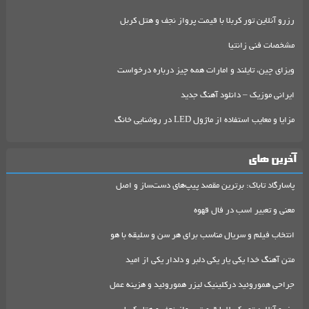
رزرو آنلاین تور کربلا با قیمت پرواز نجف و هتل کربل
مشخصات فنی زانتیا
ویزای چین، تایلند و امارات همه چیز درباره درخواست
ایرانی موزیک – دانلود آهنگ جدید
مزایا و معایب استفاده از ماژول LED در روشنایی خانگ
آخرین های
پاسارگاد تاباک: برترین مقصد پیپ‌های دست‌ساز و اصل
معنی و تعبیر اسب در فال قهوه
انتخاب فیلم و سریال مناسب برای هر سن و سلیقه با هو
متن آهنگ خدا یکی یار یکی دلبر و دلدار یکی از امید
جراحی هموروئید درکلینیک لیزر هموروئید و هزینه عمل