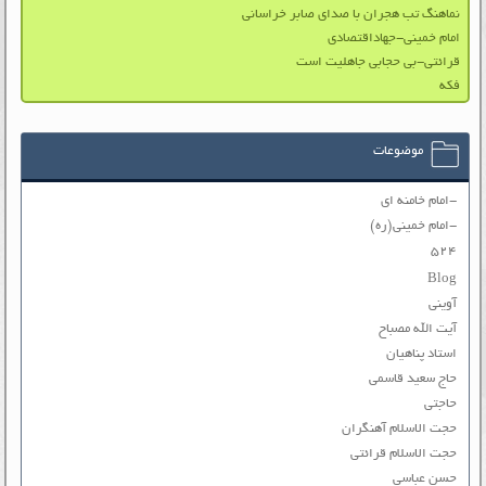
نماهنگ تب هجران با صدای صابر خراسانی
امام خمینی-جهاداقتصادی
قرائتی-بی حجابی جاهلیت است
فکه
موضوعات
-امام خامنه ای
-امام خمینی(ره)
۵۲۴
Blog
آوینی
آیت الله مصباح
استاد پناهیان
حاج سعید قاسمی
حاجتی
حجت الاسلام آهنگران
حجت الاسلام قرائتی
حسن عباسی