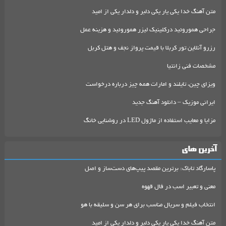
متن آهنگ خدا یکی یار یکی دلبر و دلدار یکی از امید
جراحی هموروئید درکلینیک لیزر هموروئید و هزینه عمل
رزرو آنلاین تور کربلا با قیمت پرواز نجف و هتل کربل
مشخصات فنی زانتیا
ویزای چین، تایلند و امارات همه چیز درباره درخواست
ایرانی موزیک – دانلود آهنگ جدید
مزایا و معایب استفاده از ماژول LED در روشنایی خانگ
آخرین های
پاسارگاد تاباک: برترین مقصد پیپ‌های دست‌ساز و اصل
معنی و تعبیر اسب در فال قهوه
انتخاب فیلم و سریال مناسب برای هر سن و سلیقه با هو
متن آهنگ خدا یکی یار یکی دلبر و دلدار یکی از امید