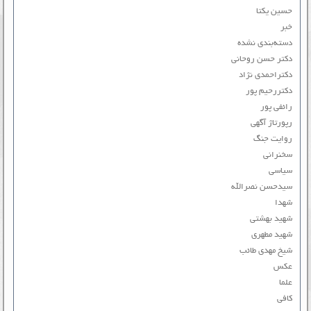
حسین یکتا
خبر
دسته‌بندی نشده
دکتر حسن روحانی
دکتراحمدی نژاد
دکتررحیم پور
رائفی پور
رپورتاژ آگهی
روایت جنگ
سخنرانی
سیاسی
سیدحسن نصرالله
شهدا
شهید بهشتی
شهید مطهری
شیخ مهدی طائب
عکس
علما
کافی