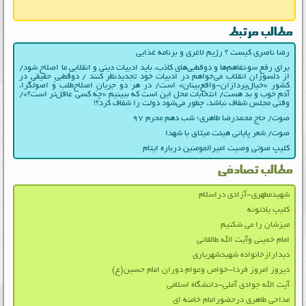
مطالب مرتبط
رضا ناصری کیست ؟ رژیم لاغری و برنامه غذایی
برای رفع سوءتفاهم‌ها و دوقطبی‌های کاذب، باید ادبیات دینی و انقلابیِ ما اصلاح شود/
از دلسوزان انقلاب می‌خواهم در ادبیات‌ خود تجدیدنظر کنند / دوقطبیِ حقیقی در
کشور «خیال‌پردازان-واقع‌بینان» است/ در هر دو جریانِ اصلاح‌طلب و اصولگرا،
آدمِ خوب و بد هست/ انتخابات محل این است که ببینیم «چه کسی عاقل‌تر است؟»/
وقتی مجلس شفاف نباشد، چطور می‌شود دولت را شفاف کرد؟!
صوت/ حاج محمدرضا طاهری؛ شب دهم محرم ۹۷
صوت/ شعر پایانی هیئت میثاق با شهدا
کلیپ صوتی وصیت امیرالمومنین درباره ایتام
مطالب تصادفی
شهیدمطهری-آزادی دراسلام
کلیپ یادتونه
میزشان را می شکنیم
امام خمینی وآیت الله طالقانی
دیدارازخانواده شهیدشهریاری
دیروز امروز فردا-خواص وعوام دوران امام حسین(ع)
آیت الله جوادی آملی-دانشگاه اسلامی
مداحی طاهری درحضورامام خامنه ای