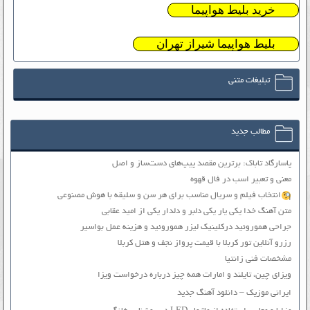
خرید بلیط هواپیما
بلیط هواپیما شیراز تهران
تبلیغات متنی
مطالب جدید
پاسارگاد تاباک: برترین مقصد پیپ‌های دست‌ساز و اصل
معنی و تعبیر اسب در فال قهوه
انتخاب فیلم و سریال مناسب برای هر سن و سلیقه با هوش مصنوعی
متن آهنگ خدا یکی یار یکی دلبر و دلدار یکی از امید عقابی
جراحی هموروئید درکلینیک لیزر هموروئید و هزینه عمل بواسیر
رزرو آنلاین تور کربلا با قیمت پرواز نجف و هتل کربلا
مشخصات فنی زانتیا
ویزای چین، تایلند و امارات همه چیز درباره درخواست ویزا
ایرانی موزیک – دانلود آهنگ جدید