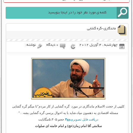
ماندگاری-گره گشایی
چهارشنبه ، 4 آوریل 2012
۰ دیدگاه
نوشته:
کلیپی از حجت الاسلام ماندگاری در مورد گره گشایی از کار مردم”تا میگم گره گشایی
مسئله اقتصادی به ذهنمون میاد،شاید با یه احوال پرسی گره گشایی بشه…”
دریافت فایل تصویری
۳gp
حجم:۵،۳۰۵مگابایت
سلامتی آقا امام زمان(عج) و امام خامنه ای صلوات