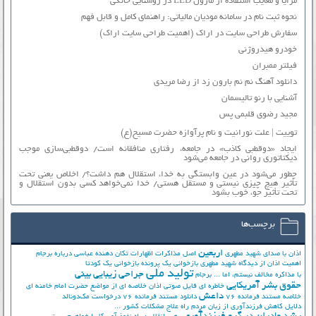
مزایا و معایب استفاده از ماژول LED در روشنایی خانگی
نحوه ثبت نام در سامانه مودیان مالیاتی: راهنمای کامل و قابل فهم
سفارش طراحی سایت در اراک (اهمیت طراحی سایت اراک)
خودرو هیدروژنی
فیلتر ممبران
دانلود آهنگ نم نم بارون زد از رضا مریدی
آشنایی با رنو تالیسمان
مجید رضوی قلبمی پس
توییت | علت نورانیت و نام پرآوازه حضرت مسیح(ع)
ایجاد «دوقطبی کاذب» در جامعه، رفتاری منافقانه است/ دوقطبی‌سازی موجب
دیکتاتوری روانی در جامعه می‌شود
چطور می‌شود در عین وابستگی به خدا، استقلال هم داشت؟/ اخلاص یعنی تحت
تأثیر هیچ چیزی نیستی و مستقل هستی/ خدا نمی‌خواهد کسی بدون استقلال و
تحت تأثیر جوّ، خوب بشود
برچسب‌ها
اربعین
اذان با صدای شهید مطهری
اصل مذاکرات
اظهارات تکان دهنده عباسی درباره برجام
اهمیت اذان از دیدگاه شهید مطهری
بازخوانی یک پرونده
بازخوانی یک کودتا
تولید ملی
جراحی زیبایی بینی
با مذاکره مخالف نیستم، اما ...
برجام
حقوق بشر آمریکایی
خاطره ای فایل صوتی اذان
خلاصه ای از مواضع حضرت امام خامنه ای
داعش
خلاصه مستند فرمانده 76
دانلود مستند فرمانده 76
درخواست مک‌دونالد
دلایل کاهش فرزندآوری از زبان مردم
راه علاج مشکلات کشور ...