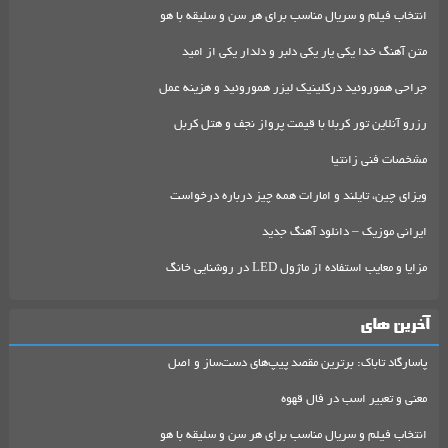
انتخاب فیلم و سریال مناسب برای هر سن و سلیقه با هو
متن آهنگ خدا یکی یار یکی دلبر و دلدار یکی از امید
جراحی هموروئید درکلینیک لیزر هموروئید و هزینه عمل
رزرو آنلاین تور کربلا با قیمت پرواز نجف و هتل کربل
مشخصات فنی زانتیا
ویزای چین، تایلند و امارات همه چیز درباره درخواست
ایرانی موزیک – دانلود آهنگ جدید
مزایا و معایب استفاده از ماژول LED در روشنایی خانگ
آخرین های
پاسارگاد تاباک: برترین مقصد پیپ‌های دست‌ساز و اصل
معنی و تعبیر اسب در فال قهوه
انتخاب فیلم و سریال مناسب برای هر سن و سلیقه با هو