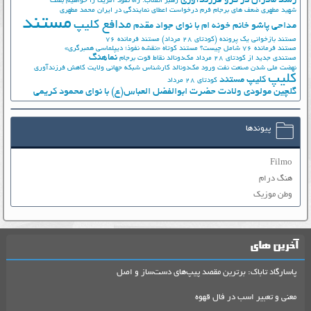
رشد مادران در گرو فرزندآوری
رهبر انقلاب: راه نفوذ آمریکا را خواهیم بست
شهید مطهری
ضعف های برجام
فرم درخواست اعطای نمایندگی در ایران
محمد مطهری
مستند
مدافع کلیپ
مداحی پاشو خانم خونه ام با نوای جواد مقدم
مستند بازخوانی یک پرونده (کودتای 28 مرداد)
مستند فرمانده 76
مستند فرمانده 76 شامل چیست؟
مستند کوتاه «نقشه نفوذ؛ دیپلماسی همبرگری»
نماهنگ
مستندی جدید از کودتای 28 مرداد
مک‌دونالد
نقاط قوت برجام
نهضت ملي شدن صنعت نفت
ورود مک‌دونالد
کارشناس شبکه جهانی ولایت
کاهش فرزندآوری
کلیپ
کلیپ مستند
کودتای 28 مرداد
گلچین مولودی ولادت حضرت ابوالفضل العباس(ع) با نوای محمود کریمی
پیوندها
Filmo
هنگ درام
وطن موزیک
آخرین های
پاسارگاد تاباک: برترین مقصد پیپ‌های دست‌ساز و اصل
معنی و تعبیر اسب در فال قهوه