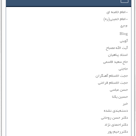
-امام خامنه ای
-امام خمینی(ره)
۵۲۴
Blog
آوینی
آیت الله مصباح
استاد پناهیان
حاج سعید قاسمی
حاجتی
حجت الاسلام آهنگران
حجت الاسلام قرائتی
حسن عباسی
حسین یکتا
خبر
دسته‌بندی نشده
دکتر حسن روحانی
دکتراحمدی نژاد
دکتررحیم پور