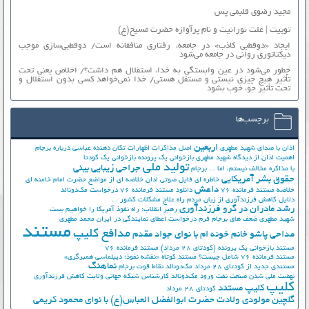
مجید رضوی قلبمی پس
توییت | علت نورانیت و نام پرآوازه حضرت مسیح(ع)
ایجاد «دوقطبی کاذب» در جامعه، رفتاری منافقانه است/ دوقطبی‌سازی موجب
دیکتاتوری روانی در جامعه می‌شود
چطور می‌شود در عین وابستگی به خدا، استقلال هم داشت؟/ اخلاص یعنی تحت
تأثیر هیچ چیزی نیستی و مستقل هستی/ خدا نمی‌خواهد کسی بدون استقلال و
تحت تأثیر جوّ، خوب بشود
برچسب‌ها
اربعین
اذان با صدای شهید مطهری
اصل مذاکرات
اظهارات تکان دهنده عباسی درباره برجام
اهمیت اذان از دیدگاه شهید مطهری
بازخوانی یک پرونده
بازخوانی یک کودتا
تولید ملی
جراحی زیبایی بینی
با مذاکره مخالف نیستم، اما ...
برجام
حقوق بشر آمریکایی
خاطره ای فایل صوتی اذان
خلاصه ای از مواضع حضرت امام خامنه ای
داعش
خلاصه مستند فرمانده 76
دانلود مستند فرمانده 76
درخواست مک‌دونالد
دلایل کاهش فرزندآوری از زبان مردم
راه علاج مشکلات کشور ...
رشد مادران در گرو فرزندآوری
رهبر انقلاب: راه نفوذ آمریکا را خواهیم بست
شهید مطهری
ضعف های برجام
فرم درخواست اعطای نمایندگی در ایران
محمد مطهری
مستند
مدافع کلیپ
مداحی پاشو خانم خونه ام با نوای جواد مقدم
مستند بازخوانی یک پرونده (کودتای 28 مرداد)
مستند فرمانده 76
مستند فرمانده 76 شامل چیست؟
مستند کوتاه «نقشه نفوذ؛ دیپلماسی همبرگری»
نماهنگ
مستندی جدید از کودتای 28 مرداد
مک‌دونالد
نقاط قوت برجام
نهضت ملي شدن صنعت نفت
ورود مک‌دونالد
کارشناس شبکه جهانی ولایت
کاهش فرزندآوری
کلیپ
کلیپ مستند
کودتای 28 مرداد
گلچین مولودی ولادت حضرت ابوالفضل العباس(ع) با نوای محمود کریمی