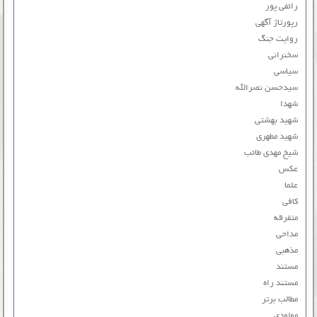
رائفی پور
رپورتاژ آگهی
روایت جنگ
سخنرانی
سیاسی
سیدحسن نصرالله
شهدا
شهید بهشتی
شهید مطهری
شیخ مهدی طائب
عکس
علما
کافی
متفرقه
مداحی
مذهبی
مستند
مستند راه
مطالب برتر
مولودی