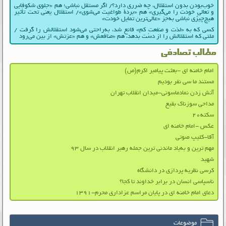
خوب‌بودن بدون استقلال، چه ضرری دارد؟/ اگر مستقل نباشی؛ هم «جلوی شکوفایی
و تعالیِ خودت را می‌گیری» هم «بردۀ طواغیت می‌شوی»/ استقلال یعنی تحت تأثیر
هیچ‌چیزی نباشی به‌جز «عالی‌ترین تمایل خودت»
کسی که به «لذت و منفعتِ کم» قانع شد، به‌راحتی می‌شود استقلالش را گرفت /
ملتی که استقلالش را از دست بدهد، هم «منافعش» و هم «عزتش» از بین می‌رود
مطالب تصادفی
امام خامنه ای -بعثت پیامبر اکرم(ص)
مستند ما سی نفر بودیم
آتش زدن نمادماسونی-میدان انقلاب تهران
مداحی سوزناک بقیع
سکته۲۰
عکس -امام خامنه ای
آقا-کلیپ صوتی
مهم‌ ترین و به‌یاد ماندنی‌ ترین جمله‌ رهبر انقلاب در سال ۹۳
شهید
کرسی نظریه پردازی در دانشگاه
ناسپاسی انسان در برابر خداوند تا کجا؟
دعای امام خامنه ای در پایان مراسم عزاداری محرم-۱۳۹۱
موضوعات