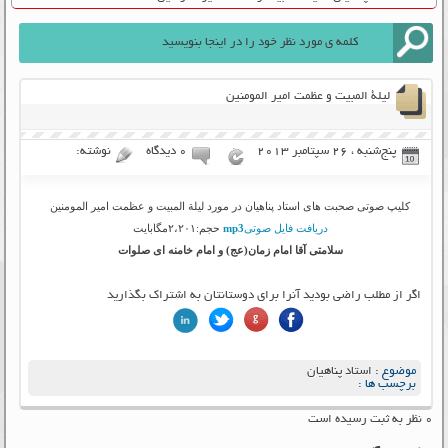
لیلة المبیت و عظمت امیر المومنین
پنج‌شنبه ، 26 سپتامبر 2013
۰ دیدگاه
نوشته:
کلیپ صوتی صحبت های استاد پناهیان در مورد لیلة المبیت و عظمت امیر المومنین
دریافت فایل صوتی
mp3
حجم:۲،۲۰۱مگابایت
سلامتی آقا امام زمان(عج) و امام خامنه ای صلوات
اگر از مطلب راضی بودید آنرا برای دوستانتان به اشتراک بگذارید
موضوع :
استاد پناهیان
برچسب ها :
۰ نظر به ثبت رسیده است