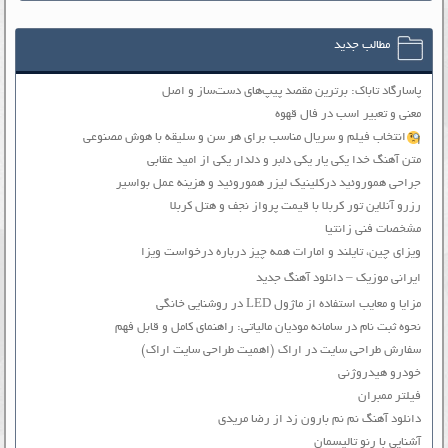
مطالب جدید
پاسارگاد تاباک: برترین مقصد پیپ‌های دست‌ساز و اصل
معنی و تعبیر اسب در فال قهوه
انتخاب فیلم و سریال مناسب برای هر سن و سلیقه با هوش مصنوعی
متن آهنگ خدا یکی یار یکی دلبر و دلدار یکی از امید عقابی
جراحی هموروئید درکلینیک لیزر هموروئید و هزینه عمل بواسیر
رزرو آنلاین تور کربلا با قیمت پرواز نجف و هتل کربلا
مشخصات فنی زانتیا
ویزای چین، تایلند و امارات همه چیز درباره درخواست ویزا
ایرانی موزیک – دانلود آهنگ جدید
مزایا و معایب استفاده از ماژول LED در روشنایی خانگی
نحوه ثبت نام در سامانه مودیان مالیاتی: راهنمای کامل و قابل فهم
سفارش طراحی سایت در اراک (اهمیت طراحی سایت اراک)
خودرو هیدروژنی
فیلتر ممبران
دانلود آهنگ نم نم بارون زد از رضا مریدی
آشنایی با رنو تالیسمان