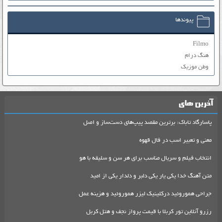
پیوندها
Filmo
هنگ درام
وطن موزیک
آخرین های
پاسارگاد تاباک: برترین مقصد پیپ‌های دست‌ساز و اصل
معنی و تعبیر اسب در فال قهوه
انتخاب فیلم و سریال مناسب برای هر سن و سلیقه با هو
متن آهنگ خدا یکی یار یکی دلبر و دلدار یکی از امید
جراحی هموروئید درکلینیک لیزر هموروئید و هزینه عمل
رزرو آنلاین تور کربلا با قیمت پرواز نجف و هتل کربل