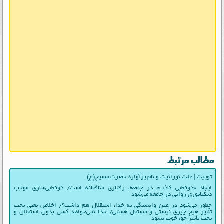
مطالب مرتبط
توییت | علت نورانیت و نام پرآوازه حضرت مسیح(ع)
ایجاد «دوقطبی کاذب» در جامعه، رفتاری منافقانه است/ دوقطبی‌سازی موجب
دیکتاتوری روانی در جامعه می‌شود
چطور می‌شود در عین وابستگی به خدا، استقلال هم داشت؟/ اخلاص یعنی تحت
تأثیر هیچ چیزی نیستی و مستقل هستی/ خدا نمی‌خواهد کسی بدون استقلال و
تحت تأثیر جوّ، خوب بشود