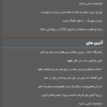
مشخصات فنی زانتیا
ویزای چین، تایلند و امارات همه چیز درباره درخواست
ایرانی موزیک – دانلود آهنگ جدید
مزایا و معایب استفاده از ماژول LED در روشنایی خانگ
آخرین های
پاسارگاد تاباک: برترین مقصد پیپ‌های دست‌ساز و اصل
معنی و تعبیر اسب در فال قهوه
انتخاب فیلم و سریال مناسب برای هر سن و سلیقه با هو
متن آهنگ خدا یکی یار یکی دلبر و دلدار یکی از امید
جراحی هموروئید درکلینیک لیزر هموروئید و هزینه عمل
رزرو آنلاین تور کربلا با قیمت پرواز نجف و هتل کربل
مشخصات فنی زانتیا