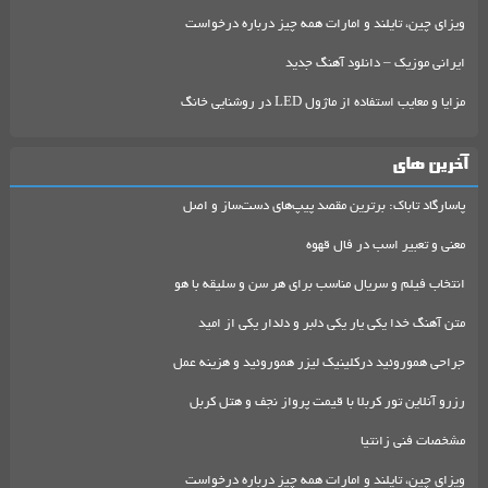
ویزای چین، تایلند و امارات همه چیز درباره درخواست
ایرانی موزیک – دانلود آهنگ جدید
مزایا و معایب استفاده از ماژول LED در روشنایی خانگ
آخرین های
پاسارگاد تاباک: برترین مقصد پیپ‌های دست‌ساز و اصل
معنی و تعبیر اسب در فال قهوه
انتخاب فیلم و سریال مناسب برای هر سن و سلیقه با هو
متن آهنگ خدا یکی یار یکی دلبر و دلدار یکی از امید
جراحی هموروئید درکلینیک لیزر هموروئید و هزینه عمل
رزرو آنلاین تور کربلا با قیمت پرواز نجف و هتل کربل
مشخصات فنی زانتیا
ویزای چین، تایلند و امارات همه چیز درباره درخواست