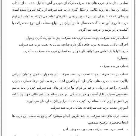
تمامی مدل های درب های ضد سرقت ترک از چوب و آهن تشکیل شده ، از ابتدای
تولید این مدل ها روند تکامل و شکل گیری درب ضد سرقت از ترکیه شروع شده است
و زمانی که که عده ای در این کشور بردهای الکتریکی تولید می کردند به تولید این نوع
درب ها روی آوردند با گذشت سال ها در ایران نیز انواع مختلف این نوع محصولات با
کیفیت برابر تولید و عرضه می گردد.
نصاب در ضد سرقت جهت نصب درب ضد سرقت نیاز به مهارت کاری و توان
اجرائی بالایی نسبت به درب های دیگر دارد.چنانچه تمایل به نصب درب ضد سرقت
دارید تنها با یک تماس می توانید کار خود را به نصابان درب ضد سرقت سنا درب
بسپارید.
نصاب در ضد سرقت
نصاب در ضد سرقت جهت نصب درب ضد سرقت نیاز به مهارت کاری و توان اجرائی
بالایی نسبت به درب های دیگر دارد کوچکترین اشتباه در نصب این درها خسارت جبران
ناپذیری را هم در زیبایی و هم در دوام آنها دارد در های ضد سرقت خود را باید به تیم
متخصص بسپارید تا از آسیب و خراشدیدگی بر حزر بماند ما با تیم عالی خود و با تکیه
بر دانش و ابزار آلات استاندارد کیفیت خدمات را برایتان به ارمغان می آوریم .
آموزش نصب درب ضد سرقت به نصابان درب ضد سرقت
نصب درب های ضد سرقت به چند طریق انجام میشود که راجع به نصب این درب ها
اینجا مختصری توضیح میدهیم:
• نصب درب ضد سرقت به صورت جوش دادن