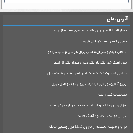
آخرین های
پاسارگاد تاباک: برترین مقصد پیپ‌های دست‌ساز و اصل
معنی و تعبیر اسب در فال قهوه
انتخاب فیلم و سریال مناسب برای هر سن و سلیقه با هو
متن آهنگ خدا یکی یار یکی دلبر و دلدار یکی از امید
جراحی هموروئید درکلینیک لیزر هموروئید و هزینه عمل
رزرو آنلاین تور کربلا با قیمت پرواز نجف و هتل کربل
مشخصات فنی زانتیا
ویزای چین، تایلند و امارات همه چیز درباره درخواست
ایرانی موزیک – دانلود آهنگ جدید
مزایا و معایب استفاده از ماژول LED در روشنایی خانگ