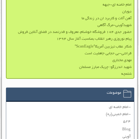
امام خامنه ای-جبهه
نبویان
آهن آلات و کاربرد ان در زندگی ما
شهیدآوینی-مرگ آگاهی
حضور جدی ۴+۱ فروشگاه خوشنام، معروف و قدرتمند در فضای آنلاین فروش
پیام نوروزی رهبر انقلاب بمناسبت آغاز سال ۱۳۹۴
شکار عقاب تیزبین آمریکا”ScanEagle”
قرائتی-بی حجابی جاهلیت است
مهدی مختاری
شهید اندرزگو؛ چریک مبارز مسلمان
شلمچه
موضوعات
-امام خامنه ای
-امام خمینی(ره)
۵۲۴
Blog
آوینی