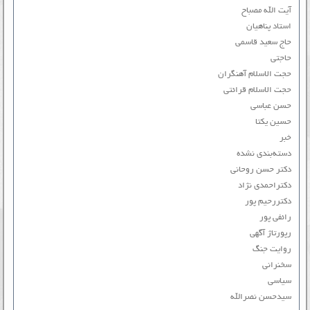
آیت الله مصباح
استاد پناهیان
حاج سعید قاسمی
حاجتی
حجت الاسلام آهنگران
حجت الاسلام قرائتی
حسن عباسی
حسین یکتا
خبر
دسته‌بندی نشده
دکتر حسن روحانی
دکتراحمدی نژاد
دکتررحیم پور
رائفی پور
رپورتاژ آگهی
روایت جنگ
سخنرانی
سیاسی
سیدحسن نصرالله