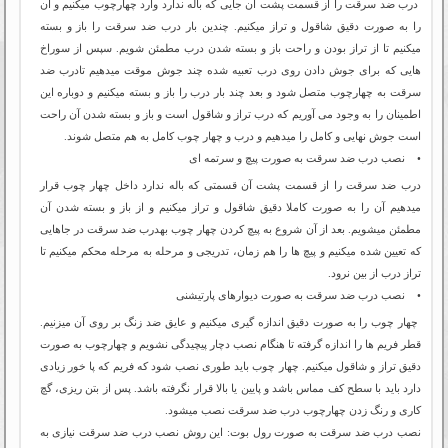
درب ضد سرقت را از قسمت پشت آن جایی که باله ندارد وارد چهارچوب میکنیم و آن
را به صورت دقیق شاقول و تراز میکنیم. چندین بار درب ضد سرقت را باز و بسته
میکنیم تا از تراز بودن و راحت باز و بسته شدن درب مطمئن شویم. سپس از سوراخ
هایی که برای جوش دادن روی درب تعبیه شده چند جوش موقت میدهیم تادرب ضد
سرقت به چهارچوب متصل شود و بعد چند بار درب را باز و بسته میکنیم و دوباره این
اطمینان را به وجود می آوریم که درب تراز و شاقول است و باز و بسته شدن آن راحت
است جوش نهایی و کامل را میدهیم و درب و چهار چوب کامل به هم متصل شوند.
• نصب درب ضد سرقت به صورت پیچ و سرتمه ای
درب ضد سرقت را از قسمت پشت آن قسمتی که باله ندارد داخل چهار چوب قرار
میدهیم آن را به صورت کاملا دقیق شاقول و تراز میکنیم و از باز و بسته شدن آن
مطمئن میشویم. بعد از آن شروع به پیچ کردن چهار چوب بهدرب ضد سرقت در جاهایی
که تعیین شده میکنیم و پیچ ها را هم زمان، تدریجی و مرحله به مرحله محکم میکنیم تا
تراز درب از بین نرود.
• نصب درب ضد سرقت به صورت دیوارهای پارتیشنی
چهار چوب را به صورت دقیق اندازه گیری میکنیم و عایق ضد زنگ بر روی آن میزنیم.
قطر فریم ها را اندازه گرفته تا هنگام نصب دچار پیچیدگی نشویم و چهارچوب به صورت
دقیق تراز و شاقول میکنیم. چهار چوب باید طوری نصب شود که فریم که پا خور زیادی
دارد باید با سطح کف مماس باشد و پایین یا بالا قرار نگرفته باشد. پس از بتن ریزی، گچ
کاری و رنگ زدن چهارچوب درب ضد سرقت نصب میشود.
نصب درب ضد سرقت به صورت رول بوت: این روش نصب درب ضد سرقت نیازی به