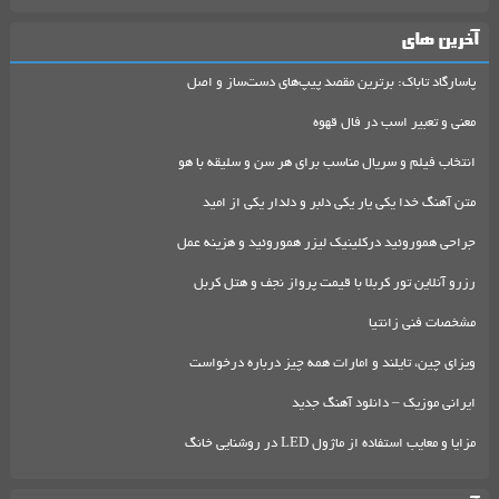
آخرین های
پاسارگاد تاباک: برترین مقصد پیپ‌های دست‌ساز و اصل
معنی و تعبیر اسب در فال قهوه
انتخاب فیلم و سریال مناسب برای هر سن و سلیقه با هو
متن آهنگ خدا یکی یار یکی دلبر و دلدار یکی از امید
جراحی هموروئید درکلینیک لیزر هموروئید و هزینه عمل
رزرو آنلاین تور کربلا با قیمت پرواز نجف و هتل کربل
مشخصات فنی زانتیا
ویزای چین، تایلند و امارات همه چیز درباره درخواست
ایرانی موزیک – دانلود آهنگ جدید
مزایا و معایب استفاده از ماژول LED در روشنایی خانگ