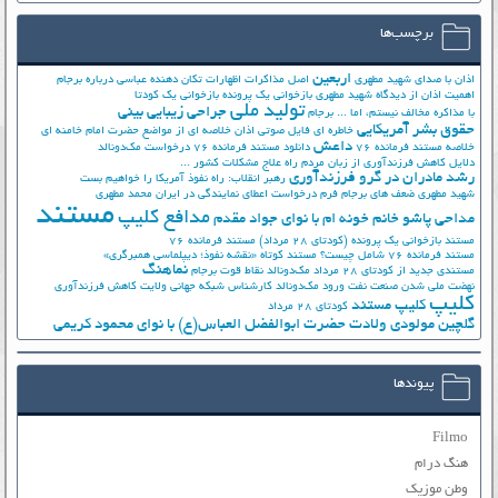
برچسب‌ها
اربعین
اذان با صدای شهید مطهری
اصل مذاکرات
اظهارات تکان دهنده عباسی درباره برجام
اهمیت اذان از دیدگاه شهید مطهری
بازخوانی یک پرونده
بازخوانی یک کودتا
تولید ملی
جراحی زیبایی بینی
با مذاکره مخالف نیستم، اما ...
برجام
حقوق بشر آمریکایی
خاطره ای فایل صوتی اذان
خلاصه ای از مواضع حضرت امام خامنه ای
داعش
خلاصه مستند فرمانده 76
دانلود مستند فرمانده 76
درخواست مک‌دونالد
دلایل کاهش فرزندآوری از زبان مردم
راه علاج مشکلات کشور ...
رشد مادران در گرو فرزندآوری
رهبر انقلاب: راه نفوذ آمریکا را خواهیم بست
شهید مطهری
ضعف های برجام
فرم درخواست اعطای نمایندگی در ایران
محمد مطهری
مستند
مدافع کلیپ
مداحی پاشو خانم خونه ام با نوای جواد مقدم
مستند بازخوانی یک پرونده (کودتای 28 مرداد)
مستند فرمانده 76
مستند فرمانده 76 شامل چیست؟
مستند کوتاه «نقشه نفوذ؛ دیپلماسی همبرگری»
نماهنگ
مستندی جدید از کودتای 28 مرداد
مک‌دونالد
نقاط قوت برجام
نهضت ملي شدن صنعت نفت
ورود مک‌دونالد
کارشناس شبکه جهانی ولایت
کاهش فرزندآوری
کلیپ
کلیپ مستند
کودتای 28 مرداد
گلچین مولودی ولادت حضرت ابوالفضل العباس(ع) با نوای محمود کریمی
پیوندها
Filmo
هنگ درام
وطن موزیک