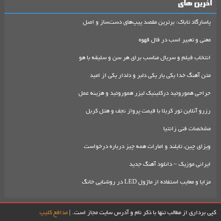
آخرین های
پاسارگاد تاباک: برترین مقصد پیپ‌های دست‌ساز و اصل
معنی و تعبیر اسب در فال قهوه
انتخاب فیلم و سریال مناسب برای هر سن و سلیقه با هو
متن آهنگ خدا یکی یار یکی دلبر و دلدار یکی از امید
جراحی هموروئید درکلینیک لیزر هموروئید و هزینه عمل
رزرو آنلاین تور کربلا با قیمت پرواز نجف و هتل کربل
مشخصات فنی زانتیا
ویزای چین، تایلند و امارات همه چیز درباره درخواست
ایرانی موزیک – دانلود آهنگ جدید
مزایا و معایب استفاده از ماژول LED در روشنایی خانگ
کپی برداری از مطالب تنها با ذکر نام و آدرس سایت مجاز است. |
مدافع کلیپ