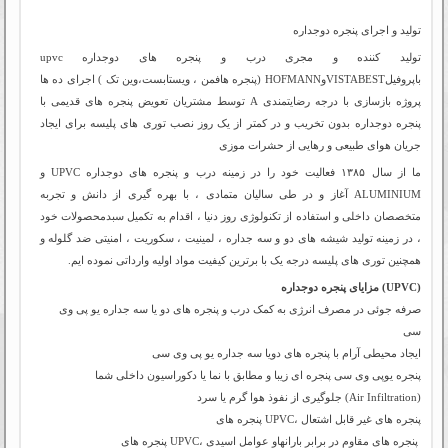
تولید و اجرای پنجره دوجداره
تولید کننده و مجری درب و پنجره های دوجداره upvc
باپروفیلVISTABESTوHOFMANN (پنجره هافمن ، ویستابست،وین تک ) اجرای ده ها
پروژه بازسازی با درجه رضایتمندی A توسط مشتریان تعویض پنجره های قدیمی با
پنجره دوجداره بدون تخریب و در کمتر از یک روز نصب توری های پلیسه برای ایجاد
جریان هوای طبیعی و رهایی از حشرات موزی
ما از سال ۱۳۸۵ فعالیت خود را در زمینه درب و پنجره های دوجداره UPVC و
ALUMINIUM آغاز و در طی سالیان متمادی ، با بهره گیری از دانش و تجربه
متخصصان داخلی و استفاده از تکنولوژی روز دنیا ، اقدام به تکمیل سبدمحصولات خود
، در زمینه تولید شیشه های دو و سه جداره ، لمینیت ، سکوریت ، امنیتی ضد گلوله و
همچنین توری های پلیسه درجه یک با برترین کیفیت مواد اولیه وارداتی نموده ایم.
مزایای پنجره دوجداره (UPVC)
صرفه جوئی در مصرف انرژی به کمک درب و پنجره های دو یا سه جداره یو پی وی
سی
ایجاد محیطی آرام با پنجره های دویا سه جداره یو پی وی سی
پنجره یوپی وی سی پنجره ای زیبا و مطابق با نما یا دکوراسیون داخلی شما
جلوگیری از نفوذ هوا گرم یا سرد (Air Infiltration)
پنجره های UPVC، پنجره های غیر قابل اشتعال
پنجره های UPVC، پنجره های مقاوم در برابر بارانهاو عوامل اسیدی