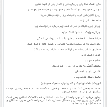
متن آهنگ خدا یکی یار یکی دلبر و دلدار یکی از امید عقابی
جراحی هموروئید درکلینیک لیزر هموروئید و هزینه عمل بواسیر
رزرو آنلاین تور کربلا با قیمت پرواز نجف و هتل کربلا
مشخصات فنی زانتیا
ویزای چین، تایلند و امارات همه چیز درباره درخواست ویزا
ایرانی موزیک – دانلود آهنگ جدید
مزایا و معایب استفاده از ماژول LED در روشنایی خانگی
نحوه ثبت نام در سامانه مودیان مالیاتی: راهنمای کامل و قابل فهم
سفارش طراحی سایت در اراک (اهمیت طراحی سایت اراک)
خودرو هیدروژنی
فیلتر ممبران
دانلود آهنگ نم نم بارون زد از رضا مریدی
آشنایی با رنو تالیسمان
مجید رضوی قلبمی پس
توییت | علت نورانیت و نام پرآوازه حضرت مسیح(ع)
ایجاد «دوقطبی کاذب» در جامعه، رفتاری منافقانه است/ دوقطبی‌سازی موجب
دیکتاتوری روانی در جامعه می‌شود
چطور می‌شود در عین وابستگی به خدا، استقلال هم داشت؟/ اخلاص یعنی تحت
تأثیر هیچ چیزی نیستی و مستقل هستی/ خدا نمی‌خواهد کسی بدون استقلال و
تحت تأثیر جوّ، خوب بشود