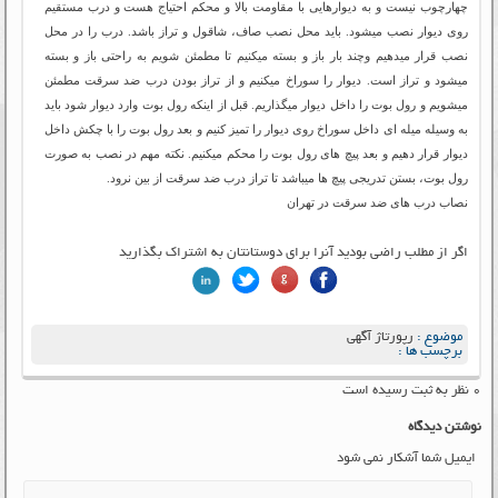
چهارچوب نیست و به دیوارهایی با مقاومت بالا و محکم احتیاج هست و درب مستقیم
روی دیوار نصب میشود. باید محل نصب صاف، شاقول و تراز باشد. درب را در محل
نصب قرار میدهیم وچند بار باز و بسته میکنیم تا مطمئن شویم به راحتی باز و بسته
میشود و تراز است. دیوار را سوراخ میکنیم و از تراز بودن درب ضد سرقت مطمئن
میشویم و رول بوت را داخل دیوار میگذاریم. قبل از اینکه رول بوت وارد دیوار شود باید
به وسیله میله ای داخل سوراخ روی دیوار را تمیز کنیم و بعد رول بوت را با چکش داخل
دیوار قرار دهیم و بعد پیچ های رول بوت را محکم میکنیم. نکته مهم در نصب به صورت
رول بوت، بستن تدریجی پیچ ها میباشد تا تراز درب ضد سرقت از بین نرود.
نصاب درب های ضد سرقت در تهران
اگر از مطلب راضی بودید آنرا برای دوستانتان به اشتراک بگذارید
موضوع :
رپورتاژ آگهی
برچسب ها :
۰ نظر به ثبت رسیده است
نوشتن دیدگاه
ایمیل شما آشکار نمی شود