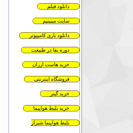
دانلود فیلم
سایت میبینیم
دانلود بازی کامیپوتر
دوره بقا در طبیعت
خرید هاست ارزان
فروشگاه اینترنتی
خرید گینر
خرید بلیط هواپیما
بلیط هواپیما شیراز