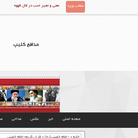
معنی و تعبیر اسب در فال قهوه
مطالب ویژه
مدافع کلیپ
صفحه اصلی
خبر
عکس
مداحی
مذ
خانه
»
-امام خمینی(ره)
»
قران کریم-امام خمینی