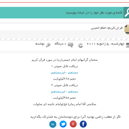
قران کریم-امام خمینی
چهارشنبه ، 5 ژانویه 2011
۰ دیدگاه
نوشته:
سخنان گرانبهای امام خمینی(ره) در مورد قرآن کریم
دریافت فایل صوتی ۱
مستقیم
–
غیرمستقیم
حجم:۲۶۸کیلوبایت
دریافت فایل صوتی ۲
مستقیم
–
غیرمستقیم
حجم:۳۸۸کیلوبایت
سلامتی آقا امام زمان(عج)وامام خامنه ای صلوات
اگر از مطلب راضی بودید آنرا برای دوستانتان به اشتراک بگذارید