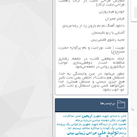
سفارش طراحی سایت در اراک (اهمیت
طراحی سایت اراک)
خودرو هیدروژنی
فیلتر ممبران
دانلود آهنگ نم نم بارون زد از رضا مریدی
آشنایی با رنو تالیسمان
مجید رضوی قلبمی پس
توییت | علت نورانیت و نام پرآوازه حضرت
مسیح(ع)
ایجاد «دوقطبی کاذب» در جامعه، رفتاری
منافقانه است/ دوقطبی‌سازی موجب
دیکتاتوری روانی در جامعه می‌شود
چطور می‌شود در عین وابستگی به خدا،
استقلال هم داشت؟/ اخلاص یعنی تحت تأثیر
هیچ چیزی نیستی و مستقل هستی/ خدا
نمی‌خواهد کسی بدون استقلال و تحت تأثیر
جوّ، خوب بشود
برچسب‌ها
اربعین
اذان با صدای شهید مطهری
اصل مذاکرات
اظهارات تکان دهنده عباسی درباره برجام
اهمیت اذان از دیدگاه شهید مطهری
بازخوانی یک پرونده
بازخوانی یک کودتا
با مذاکره مخالف نیستم، اما ...
تولید ملی
جراحی زیبایی بینی
برجام