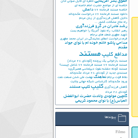
حقوق بشر آمریکایی
خاطره ای فایل صوتی اذان
خلاصه ای از مواضع حضرت امام خامنه ای
داعش
خلاصه مستند فرمانده 76
دانلود مستند فرمانده 76
درخواست مک‌دونالد
دلایل کاهش فرزندآوری از زبان مردم
راه علاج مشکلات کشور ...
رشد مادران در گرو فرزندآوری
رهبر انقلاب: راه نفوذ آمریکا را خواهیم بست
شهید مطهری
ضعف های برجام
فرم درخواست اعطای نمایندگی در ایران
محمد مطهری
مداحی پاشو خانم خونه ام با نوای جواد
مقدم
مستند
مدافع کلیپ
مستند بازخوانی یک پرونده (کودتای 28 مرداد)
مستند فرمانده 76
مستند فرمانده 76 شامل چیست؟
مستند کوتاه «نقشه نفوذ؛ دیپلماسی همبرگری»
مستندی جدید از کودتای 28 مرداد
مک‌دونالد
نماهنگ
نقاط قوت برجام
نهضت ملي شدن صنعت نفت
ورود مک‌دونالد
کارشناس شبکه جهانی ولایت
کلیپ
کلیپ مستند
کاهش فرزندآوری
کودتای 28 مرداد
گلچین مولودی ولادت حضرت ابوالفضل
العباس(ع) با نوای محمود کریمی
پیوندها
Filmo