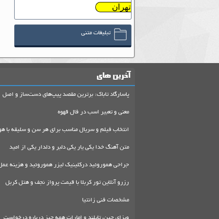
تهران
تبلیغات متنی
آخرین های
پاسارگاد تاباک: برترین مقصد پیپ‌های دست‌ساز و اصل
معنی و تعبیر اسب در فال قهوه
انتخاب فیلم و سریال مناسب برای هر سن و سلیقه با هو
متن آهنگ خدا یکی یار یکی دلبر و دلدار یکی از امید
جراحی هموروئید درکلینیک لیزر هموروئید و هزینه عمل
رزرو آنلاین تور کربلا با قیمت پرواز نجف و هتل کربل
مشخصات فنی زانتیا
ویزای چین، تایلند و امارات همه چیز درباره درخواست