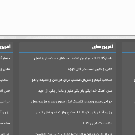
آخرین های
آخرین
پاسارگاد تاباک: برترین مقصد پیپ‌های دست‌ساز و اصل
پاسارگا
معنی و تعبیر اسب در فال قهوه
معنی و 
انتخاب فیلم و سریال مناسب برای هر سن و سلیقه با هو
انتخاب
متن آهنگ خدا یکی یار یکی دلبر و دلدار یکی از امید
متن آهن
جراحی هموروئید درکلینیک لیزر هموروئید و هزینه عمل
جراحی 
رزرو آنلاین تور کربلا با قیمت پرواز نجف و هتل کربل
رزرو آن
مشخصات فنی زانتیا
مشخصات
ویزای چین، تایلند و امارات همه چیز درباره درخواست
ویزای چ