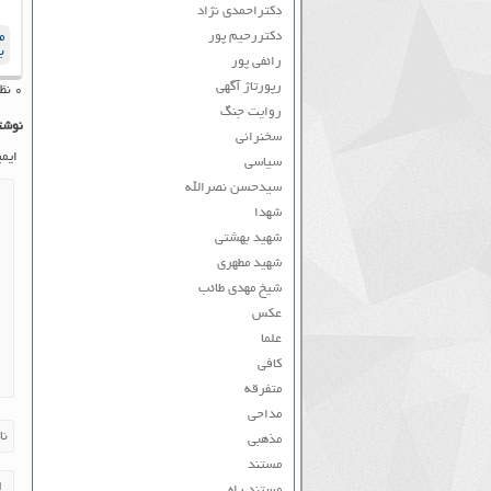
دکتراحمدی نژاد
دکتررحیم پور
م
ب
رائفی پور
رپورتاژ آگهی
۰ نظر به ثبت رسیده است
روایت جنگ
نوشت
سخنرانی
ایم
سیاسی
سیدحسن نصرالله
شهدا
شهید بهشتی
شهید مطهری
شیخ مهدی طائب
عکس
علما
کافی
متفرقه
مداحی
مذهبی
مستند
مستند راه