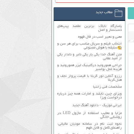
مطالب جدید
پاسارگاد تاباک: برترین مقصد پیپ‌های
دست‌ساز و اصل
معنی و تعبیر اسب در فال قهوه
انتخاب فیلم و سریال مناسب برای هر سن و
سلیقه با هوش مصنوعی
متن آهنگ خدا یکی یار یکی دلبر و دلدار یکی
از امید عقابی
جراحی هموروئید درکلینیک لیزر هموروئید و
هزینه عمل بواسیر
رزرو آنلاین تور کربلا با قیمت پرواز نجف و
هتل کربلا
مشخصات فنی زانتیا
ویزای چین، تایلند و امارات همه چیز درباره
درخواست ویزا
ایرانی موزیک – دانلود آهنگ جدید
مزایا و معایب استفاده از ماژول LED در
روشنایی خانگی
نحوه ثبت نام در سامانه مودیان مالیاتی:
راهنمای کامل و قابل فهم