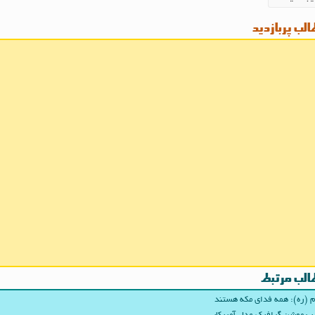
لب پربازدید
الب مرتبط
م (ره): همه فدای مکه هستند