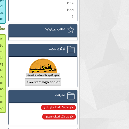
کلی
۱۳۹۰
انس
۱۳۸۹
عبد
۶
اما
مط
مطالب پربازدید
آهن
رو
لوگوی سایت
صفا
انق
وجو
اما
دین
امام
گنا
تبلیغات
جمه
اما
خرید بک لینک ارزان
نهی
خرید بک لینک معتبر