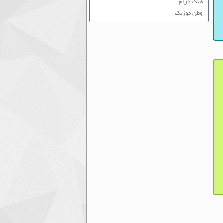
هنگ درام
وطن موزیک