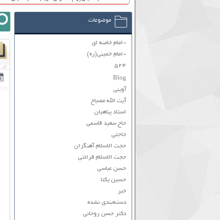
موضوعات
-امام خامنه ای
-امام خمینی(ره)
۵۲۴
Blog
آوینی
آیت الله مصباح
استاد پناهیان
حاج سعید قاسمی
حاجتی
حجت الاسلام آهنگران
حجت الاسلام قرائتی
حسن عباسی
حسین یکتا
خبر
دسته‌بندی نشده
دکتر حسن روحانی