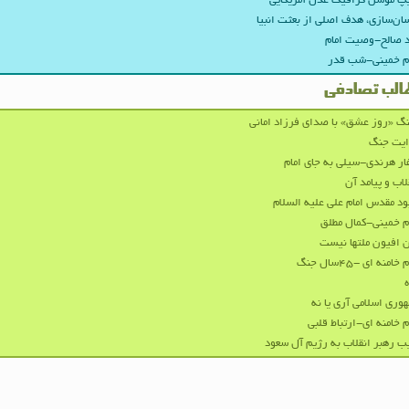
پ موشن گرافیک عدل آمریکایی
ان‌سازی، هدف اصلی از بعثت انبیا
 صالح-وصیت امام
م خمینی-شب قدر
الب تصادفی
گ «روز عشق» با صدای فرزاد امانی
ایت جنگ
ر هرندی-سیلی به جای امام
لاب و پیامد آن
د مقدس امام علی علیه السلام
م خمینی-کمال مطلق
 افیون ملتها نیست
 خامنه ای -۴۵سال جنگ
ه
وری اسلامی آری یا نه
م خامنه ای-ارتباط قلبی
ب رهبر انقلاب به رژیم آل سعود