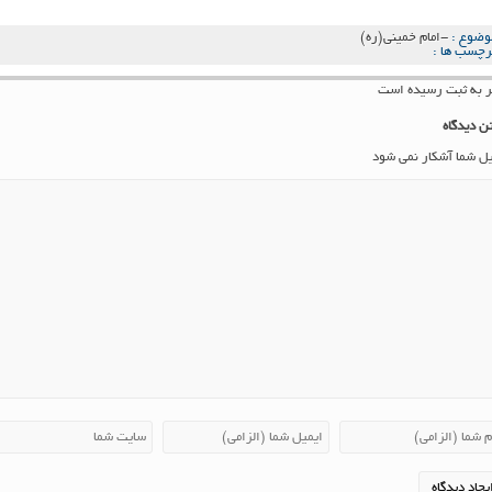
وضوع :
-امام خمینی(ره)
رچسب ها :
ن دیدگاه
یل شما آشکار نمی شود