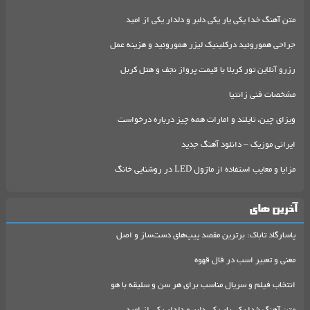
متن آهنگ خدا یکی یار یکی دلبر و دلدار یکی از امید
جراحی هموروئید درکلینیک لیزر هموروئید و هزینه عمل
رزرو آنلاین تور کربلا با قیمت پرواز نجف و هتل کربل
مشخصات فنی زانتیا
ویزای چین، تایلند و امارات همه چیز درباره درخواست
ایرانی موزیک – دانلود آهنگ جدید
مزایا و معایب استفاده از ماژول LED در روشنایی خانگ
آخرین های
پاسارگاد تاباک: برترین مقصد پیپ‌های دست‌ساز و اصل
معنی و تعبیر اسب در فال قهوه
انتخاب فیلم و سریال مناسب برای هر سن و سلیقه با هو