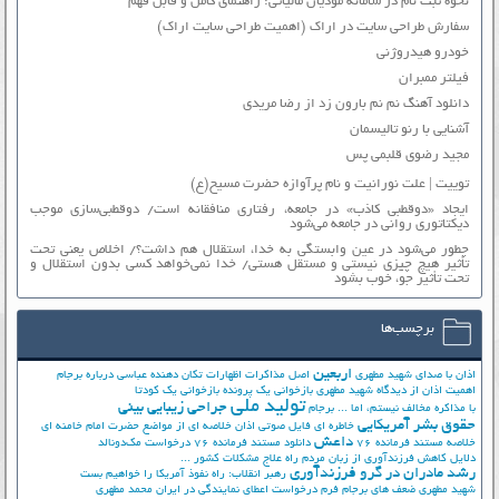
نحوه ثبت نام در سامانه مودیان مالیاتی: راهنمای کامل و قابل فهم
سفارش طراحی سایت در اراک (اهمیت طراحی سایت اراک)
خودرو هیدروژنی
فیلتر ممبران
دانلود آهنگ نم نم بارون زد از رضا مریدی
آشنایی با رنو تالیسمان
مجید رضوی قلبمی پس
توییت | علت نورانیت و نام پرآوازه حضرت مسیح(ع)
ایجاد «دوقطبی کاذب» در جامعه، رفتاری منافقانه است/ دوقطبی‌سازی موجب
دیکتاتوری روانی در جامعه می‌شود
چطور می‌شود در عین وابستگی به خدا، استقلال هم داشت؟/ اخلاص یعنی تحت
تأثیر هیچ چیزی نیستی و مستقل هستی/ خدا نمی‌خواهد کسی بدون استقلال و
تحت تأثیر جوّ، خوب بشود
برچسب‌ها
اربعین
اذان با صدای شهید مطهری
اصل مذاکرات
اظهارات تکان دهنده عباسی درباره برجام
اهمیت اذان از دیدگاه شهید مطهری
بازخوانی یک پرونده
بازخوانی یک کودتا
تولید ملی
جراحی زیبایی بینی
با مذاکره مخالف نیستم، اما ...
برجام
حقوق بشر آمریکایی
خاطره ای فایل صوتی اذان
خلاصه ای از مواضع حضرت امام خامنه ای
داعش
خلاصه مستند فرمانده 76
دانلود مستند فرمانده 76
درخواست مک‌دونالد
دلایل کاهش فرزندآوری از زبان مردم
راه علاج مشکلات کشور ...
رشد مادران در گرو فرزندآوری
رهبر انقلاب: راه نفوذ آمریکا را خواهیم بست
شهید مطهری
ضعف های برجام
فرم درخواست اعطای نمایندگی در ایران
محمد مطهری