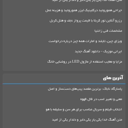
متن آهنگ خدا یکی یار یکی دلبر و دلدار یکی از امید
جراحی هموروئید درکلینیک لیزر هموروئید و هزینه عمل
رزرو آنلاین تور کربلا با قیمت پرواز نجف و هتل کربل
مشخصات فنی زانتیا
ویزای چین، تایلند و امارات همه چیز درباره درخواست
ایرانی موزیک – دانلود آهنگ جدید
مزایا و معایب استفاده از ماژول LED در روشنایی خانگ
آخرین های
پاسارگاد تاباک: برترین مقصد پیپ‌های دست‌ساز و اصل
معنی و تعبیر اسب در فال قهوه
انتخاب فیلم و سریال مناسب برای هر سن و سلیقه با هو
متن آهنگ خدا یکی یار یکی دلبر و دلدار یکی از امید