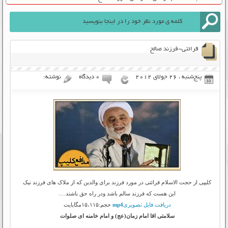
قرائتی-فرزند صالح
پنج‌شنبه ، 26 جولای 2012
۰ دیدگاه
نوشته:
کلیپی از حجت الاسلام قرائتی در مورد فرزند برای والدین که از ملاک های فرزند نیک
این هست که فرزند سالم باشد ودر راه حق باشند….
دریافت فایل تصویری
mp4
حجم:۱۵،۱۱۵مگابایت
سلامتی اقا امام زمان(عج) و امام خامنه ای صلوات