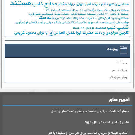
مستند
مدافع کلیپ
مداحی پاشو خانم خونه ام با نوای جواد مقدم
مستند بازخوانی یک پرونده (کودتای 28 مرداد)
مستند فرمانده 76
مستند فرمانده 76 شامل چیست؟
مستند کوتاه «نقشه نفوذ؛ دیپلماسی همبرگری»
نماهنگ
مستندی جدید از کودتای 28 مرداد
مک‌دونالد
نقاط قوت برجام
نهضت ملي شدن صنعت نفت
ورود مک‌دونالد
کارشناس شبکه جهانی ولایت
کاهش فرزندآوری
کلیپ
کلیپ مستند
کودتای 28 مرداد
گلچین مولودی ولادت حضرت ابوالفضل العباس(ع) با نوای محمود کریمی
پیوندها
Filmo
هنگ درام
وطن موزیک
آخرین های
پاسارگاد تاباک: برترین مقصد پیپ‌های دست‌ساز و اصل
معنی و تعبیر اسب در فال قهوه
انتخاب فیلم و سریال مناسب برای هر سن و سلیقه با هو