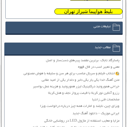
بلیط هواپیما شیراز تهران
تبلیغات متنی
مطالب جدید
پاسارگاد تاباک: برترین مقصد پیپ‌های دست‌ساز و اصل
معنی و تعبیر اسب در فال قهوه
انتخاب فیلم و سریال مناسب برای هر سن و سلیقه با هوش مصنوعی
متن آهنگ خدا یکی یار یکی دلبر و دلدار یکی از امید عقابی
جراحی هموروئید درکلینیک لیزر هموروئید و هزینه عمل بواسیر
رزرو آنلاین تور کربلا با قیمت پرواز نجف و هتل کربلا
مشخصات فنی زانتیا
ویزای چین، تایلند و امارات همه چیز درباره درخواست ویزا
ایرانی موزیک – دانلود آهنگ جدید
مزایا و معایب استفاده از ماژول LED در روشنایی خانگی