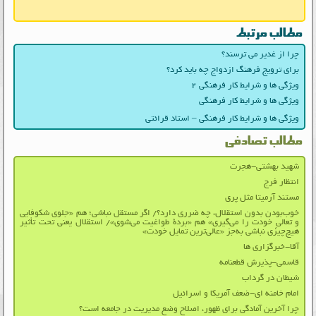
مطالب مرتبط
چرا از غدیر می ترسند؟
برای ترویج فرهنگ ازدواج چه باید کرد؟
ویژگی‌ ها و شرایط کار فرهنگی ۲
ویژگی‌ ها و شرایط کار فرهنگی
ویژگی‌ ها و شرایط کار فرهنگی – استاد قرائتی
مطالب تصادفی
شهید بهشتی-هجرت
انتظار فرج
مستند آرمیتا مثل پری
خوب‌بودن بدون استقلال، چه ضرری دارد؟/ اگر مستقل نباشی؛ هم «جلوی شکوفایی
و تعالیِ خودت را می‌گیری» هم «بردۀ طواغیت می‌شوی»/ استقلال یعنی تحت تأثیر
هیچ‌چیزی نباشی به‌جز «عالی‌ترین تمایل خودت»
آقا-خبرگزاری ها
قاسمی-پذیرش قطعنامه
شیطان در گرداب
امام خامنه ای-ضعف آمریکا و اسرائیل
چرا آخرین آمادگی برای ظهور، اصلاح وضع مدیریت در جامعه است؟