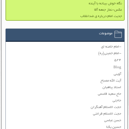
نگاه خوش بینانه با آینده
عکس-نماز جمعه آقا
جدیت امام درباره ی ضدانقلاب
موضوعات
-امام خامنه ای
-امام خمینی(ره)
۵۲۴
Blog
آوینی
آیت الله مصباح
استاد پناهیان
حاج سعید قاسمی
حاجتی
حجت الاسلام آهنگران
حجت الاسلام قرائتی
حسن عباسی
حسین یکتا