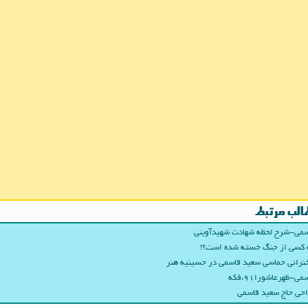
الب مرتبط
می-شرح لحظه شهادت شهیدآوینی
 کسی از جنگ خسته شده است؟!
رانی حماسی سعید قاسمی در حسینیه هنر
می-ظهرعاشورا۹۱،فکه
حی حاج سعید قاسمی