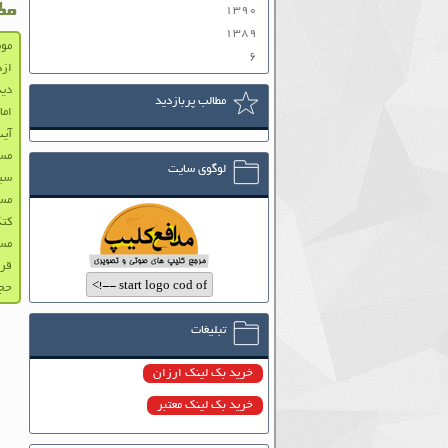
۱۳۹۰
مط
۱۳۸۹
موش
۶
ازد
دید
مطالب پربازدید
اما
آیت
مست
لوگوی سایت
سیا
مست
کتک
مست
قرا
حجت
تبلیغات
خرید بک لینک ارزان
خرید بک لینک معتبر