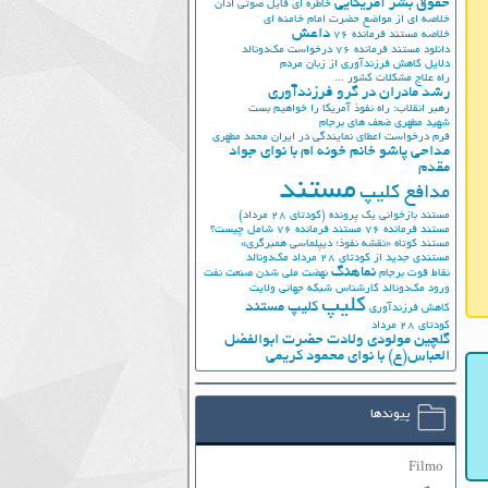
حقوق بشر آمریکایی
خاطره ای فایل صوتی اذان
خلاصه ای از مواضع حضرت امام خامنه ای
داعش
خلاصه مستند فرمانده 76
دانلود مستند فرمانده 76
درخواست مک‌دونالد
دلایل کاهش فرزندآوری از زبان مردم
راه علاج مشکلات کشور ...
رشد مادران در گرو فرزندآوری
رهبر انقلاب: راه نفوذ آمریکا را خواهیم بست
شهید مطهری
ضعف های برجام
فرم درخواست اعطای نمایندگی در ایران
محمد مطهری
مداحی پاشو خانم خونه ام با نوای جواد
مقدم
مستند
مدافع کلیپ
مستند بازخوانی یک پرونده (کودتای 28 مرداد)
مستند فرمانده 76
مستند فرمانده 76 شامل چیست؟
مستند کوتاه «نقشه نفوذ؛ دیپلماسی همبرگری»
مستندی جدید از کودتای 28 مرداد
مک‌دونالد
نماهنگ
نقاط قوت برجام
نهضت ملي شدن صنعت نفت
ورود مک‌دونالد
کارشناس شبکه جهانی ولایت
کلیپ
کلیپ مستند
کاهش فرزندآوری
کودتای 28 مرداد
گلچین مولودی ولادت حضرت ابوالفضل
العباس(ع) با نوای محمود کریمی
پیوندها
Filmo