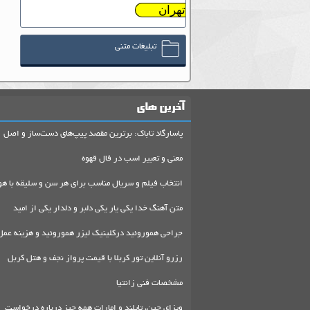
تهران
تبلیغات متنی
آخرین های
پاسارگاد تاباک: برترین مقصد پیپ‌های دست‌ساز و اصل
معنی و تعبیر اسب در فال قهوه
انتخاب فیلم و سریال مناسب برای هر سن و سلیقه با هو
متن آهنگ خدا یکی یار یکی دلبر و دلدار یکی از امید
جراحی هموروئید درکلینیک لیزر هموروئید و هزینه عمل
رزرو آنلاین تور کربلا با قیمت پرواز نجف و هتل کربل
مشخصات فنی زانتیا
ویزای چین، تایلند و امارات همه چیز درباره درخواست