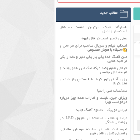
مطالب جدید
پاسارگاد تاباک: برترین مقصد پیپ‌های
دست‌ساز و اصل
معنی و تعبیر اسب در فال قهوه
انتخاب فیلم و سریال مناسب برای هر سن و
سلیقه با هوش مصنوعی
متن آهنگ خدا یکی یار یکی دلبر و دلدار یکی
از امید عقابی
جراحی هموروئید درکلینیک لیزر هموروئید و
هزینه عمل بواسیر
رزرو آنلاین تور کربلا با قیمت پرواز نجف و
هتل کربلا
مشخصات فنی زانتیا
ویزای چین، تایلند و امارات همه چیز درباره
درخواست ویزا
ایرانی موزیک – دانلود آهنگ جدید
مزایا و معایب استفاده از ماژول LED در
روشنایی خانگی
نحوه ثبت نام در سامانه مودیان مالیاتی:
راهنمای کامل و قابل فهم