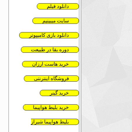
دانلود فیلم
سایت میبینیم
دانلود بازی کامیپوتر
دوره بقا در طبیعت
خرید هاست ارزان
فروشگاه اینترنتی
خرید گینر
خرید بلیط هواپیما
بلیط هواپیما شیراز