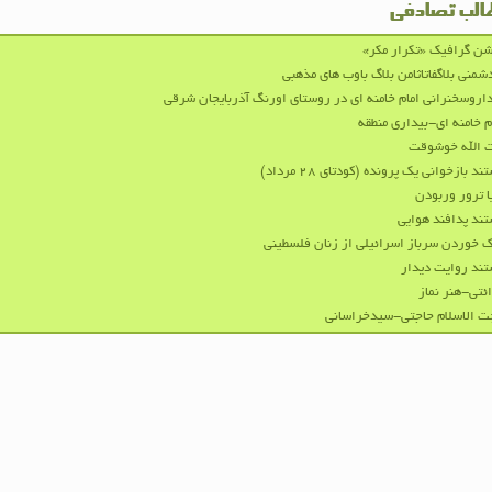
الب تصادفی
ن گرافیک «تکرار مکر»
شمنی بلاگفاتاثامن بلاگ باوب های مذهبی
اروسخنرانی امام خامنه ای در روستای اورنگ آذربایجان شرقی
م خامنه ای-بیداری منطقه
 الله خوشوقت
ند بازخوانی یک پرونده (کودتای ۲۸ مرداد)
 ترور وربودن
ند پدافند هوایی
 خوردن سرباز اسرائیلی از زنان فلسطینی
ند روایت دیدار
ئتی-هنر نماز
 الاسلام حاجتی-سیدخراسانی