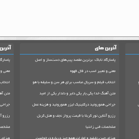
آخرین های
آخرین
پاسارگاد تاباک: برترین مقصد پیپ‌های دست‌ساز و اصل
پاسارگا
معنی و تعبیر اسب در فال قهوه
معنی و 
انتخاب فیلم و سریال مناسب برای هر سن و سلیقه با هو
انتخاب
متن آهنگ خدا یکی یار یکی دلبر و دلدار یکی از امید
متن آهن
جراحی هموروئید درکلینیک لیزر هموروئید و هزینه عمل
جراحی 
رزرو آنلاین تور کربلا با قیمت پرواز نجف و هتل کربل
رزرو آن
مشخصات فنی زانتیا
مشخصات
ویزای چین، تایلند و امارات همه چیز درباره درخواست
ویزای چ