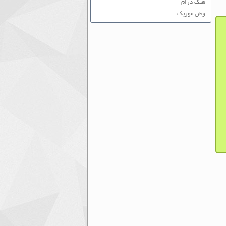
هنگ درام
وطن موزیک