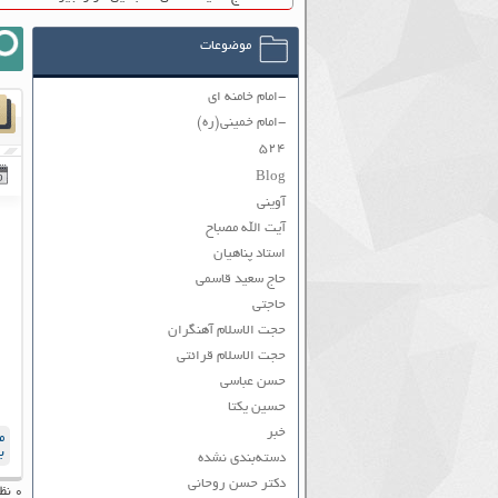
موضوعات
-امام خامنه ای
-امام خمینی(ره)
۵۲۴
Blog
آوینی
آیت الله مصباح
استاد پناهیان
حاج سعید قاسمی
حاجتی
حجت الاسلام آهنگران
حجت الاسلام قرائتی
حسن عباسی
حسین یکتا
خبر
م
ب
دسته‌بندی نشده
دکتر حسن روحانی
۰ نظر به ثبت رسیده است