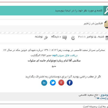
قبلتین در زنجیر
شنبه ، 5 نوامبر 2011
۰ دیدگاه
نوشته:
سخرانی سردار سعید قاسمی در بهشت زهرا ۱۳۹۰/۰۸/۱۲ درباره شهدای خونین مکه در سال ۶۶
دریافت فایل صوتی
mp3
حجم:۳،۴۵۲مگابایت
سلامتی آقا امام زمان(عج)وامام خامنه ای صلوات
منبع
اگر از مطلب راضی بودید آنرا برای دوستانتان به اشتراک بگذارید
وضوع :
حاج سعید قاسمی
رچسب ها :