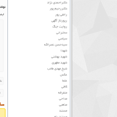
دکتراحمدی نژاد
نوشت
دکتررحیم پور
ایم
رائفی پور
رپورتاژ آگهی
روایت جنگ
سخنرانی
سیاسی
سیدحسن نصرالله
شهدا
شهید بهشتی
شهید مطهری
شیخ مهدی طائب
عکس
علما
کافی
متفرقه
مداحی
مطا
مذهبی
مستند
مستند راه