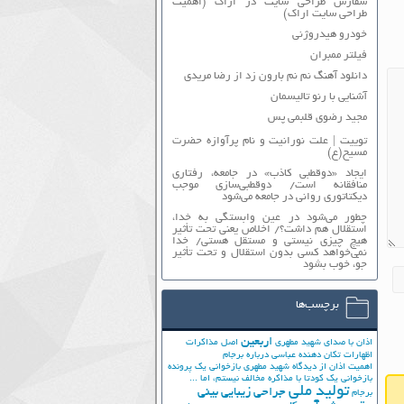
سفارش طراحی سایت در اراک (اهمیت
طراحی سایت اراک)
خودرو هیدروژنی
فیلتر ممبران
دانلود آهنگ نم نم بارون زد از رضا مریدی
آشنایی با رنو تالیسمان
مجید رضوی قلبمی پس
توییت | علت نورانیت و نام پرآوازه حضرت
مسیح(ع)
ایجاد «دوقطبی کاذب» در جامعه، رفتاری
منافقانه است/ دوقطبی‌سازی موجب
دیکتاتوری روانی در جامعه می‌شود
چطور می‌شود در عین وابستگی به خدا،
استقلال هم داشت؟/ اخلاص یعنی تحت تأثیر
هیچ چیزی نیستی و مستقل هستی/ خدا
نمی‌خواهد کسی بدون استقلال و تحت تأثیر
جوّ، خوب بشود
برچسب‌ها
اربعین
اذان با صدای شهید مطهری
اصل مذاکرات
اظهارات تکان دهنده عباسی درباره برجام
اهمیت اذان از دیدگاه شهید مطهری
بازخوانی یک پرونده
بازخوانی یک کودتا
با مذاکره مخالف نیستم، اما ...
تولید ملی
جراحی زیبایی بینی
برجام