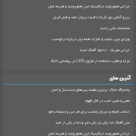
جراحی هموروئید درکلینیک لیزر هموروئید و هزینه عمل
رزرو آنلاین تور کربلا با قیمت پرواز نجف و هتل کربل
مشخصات فنی زانتیا
ویزای چین، تایلند و امارات همه چیز درباره درخواست
ایرانی موزیک – دانلود آهنگ جدید
مزایا و معایب استفاده از ماژول LED در روشنایی خانگ
آخرین های
پاسارگاد تاباک: برترین مقصد پیپ‌های دست‌ساز و اصل
معنی و تعبیر اسب در فال قهوه
انتخاب فیلم و سریال مناسب برای هر سن و سلیقه با هو
متن آهنگ خدا یکی یار یکی دلبر و دلدار یکی از امید
جراحی هموروئید درکلینیک لیزر هموروئید و هزینه عمل