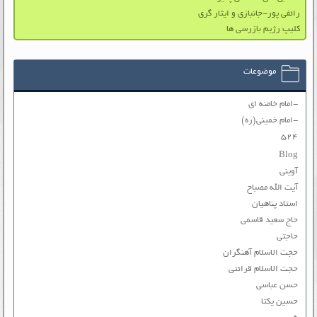
رائفی پور-جانبازی و ایثار گری
کلیپ رژیم بازرسی‌ ها
موضوعات
-امام خامنه ای
-امام خمینی(ره)
۵۲۴
Blog
آوینی
آیت الله مصباح
استاد پناهیان
حاج سعید قاسمی
حاجتی
حجت الاسلام آهنگران
حجت الاسلام قرائتی
حسن عباسی
حسین یکتا