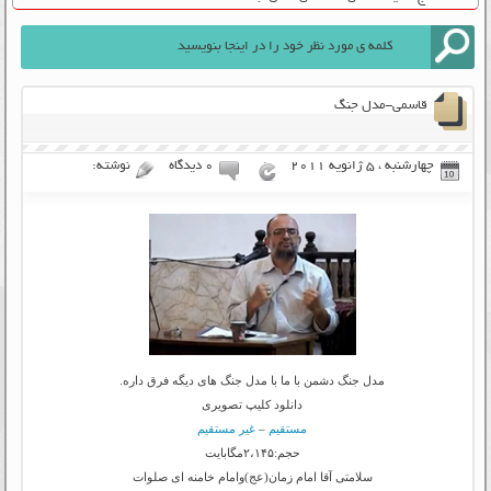
قاسمی-مدل جنگ
چهارشنبه ، 5 ژانویه 2011
۰ دیدگاه
نوشته:
مدل جنگ دشمن با ما با مدل جنگ های دیگه فرق داره.
دانلود کلیپ تصویری
مستقیم
–
غیر مستقیم
حجم:۲،۱۴۵مگابایت
سلامتی آقا امام زمان(عج)وامام خامنه ای صلوات