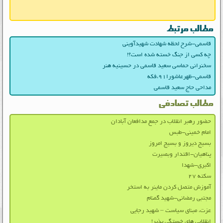
مطالب مرتبط
قاسمی-شرح لحظه شهادت شهیدآوینی
چه کسی از جنگ خسته شده است؟!
سخنرانی حماسی سعید قاسمی در حسینیه هنر
قاسمی-ظهرعاشورا۹۱،فکه
مداحی حاج سعید قاسمی
مطالب تصادفی
حضور رهبر انقلاب در جمع مدافعان آبادان
امام خمینی-طبس
بسیج دیروز و بسیج امروز
پناهیان-اقتدار وبصیرت
اکبری-شهدا
سکته ۲۷
آموزش متصل کردن ماینر به استخر
مجتبی رمضانی-شهید گمنام
عزت، مبنای سیاست – شهید رجایی
انقلابی های خستگی پذیر!