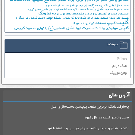
مستند بازخوانی یک پرونده (کودتای 28 مرداد)
مستند فرمانده 76
مستند فرمانده 76 شامل چیست؟
مستند کوتاه «نقشه نفوذ؛ دیپلماسی همبرگری»
نماهنگ
مستندی جدید از کودتای 28 مرداد
مک‌دونالد
نقاط قوت برجام
نهضت ملي شدن صنعت نفت
ورود مک‌دونالد
کارشناس شبکه جهانی ولایت
کاهش فرزندآوری
کلیپ
کلیپ مستند
کودتای 28 مرداد
گلچین مولودی ولادت حضرت ابوالفضل العباس(ع) با نوای محمود کریمی
پیوندها
Filmo
هنگ درام
وطن موزیک
آخرین های
پاسارگاد تاباک: برترین مقصد پیپ‌های دست‌ساز و اصل
معنی و تعبیر اسب در فال قهوه
انتخاب فیلم و سریال مناسب برای هر سن و سلیقه با هو