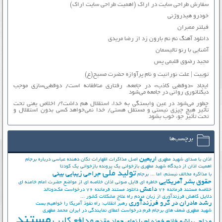
سفارش طراحی سایت در اراک (اهمیت طراحی سایت اراک)
خودرو هیدروژنی
فیلتر ممبران
دانلود آهنگ نم نم بارون زد از رضا مریدی
آشنایی با رنو تالیسمان
مجید رضوی قلبمی پس
توییت | علت نورانیت و نام پرآوازه حضرت مسیح(ع)
ایجاد «دوقطبی کاذب» در جامعه، رفتاری منافقانه است/ دوقطبی‌سازی موجب
دیکتاتوری روانی در جامعه می‌شود
چطور می‌شود در عین وابستگی به خدا، استقلال هم داشت؟/ اخلاص یعنی تحت
تأثیر هیچ چیزی نیستی و مستقل هستی/ خدا نمی‌خواهد کسی بدون استقلال و
تحت تأثیر جوّ، خوب بشود
برچسب‌ها
اربعین
اذان با صدای شهید مطهری
اصل مذاکرات
اظهارات تکان دهنده عباسی درباره برجام
اهمیت اذان از دیدگاه شهید مطهری
بازخوانی یک پرونده
بازخوانی یک کودتا
تولید ملی
جراحی زیبایی بینی
با مذاکره مخالف نیستم، اما ...
برجام
حقوق بشر آمریکایی
خاطره ای فایل صوتی اذان
خلاصه ای از مواضع حضرت امام خامنه ای
داعش
خلاصه مستند فرمانده 76
دانلود مستند فرمانده 76
درخواست مک‌دونالد
دلایل کاهش فرزندآوری از زبان مردم
راه علاج مشکلات کشور ...
رشد مادران در گرو فرزندآوری
رهبر انقلاب: راه نفوذ آمریکا را خواهیم بست
شهید مطهری
ضعف های برجام
فرم درخواست اعطای نمایندگی در ایران
محمد مطهری
مستند
مدافع کلیپ
مداحی پاشو خانم خونه ام با نوای جواد مقدم