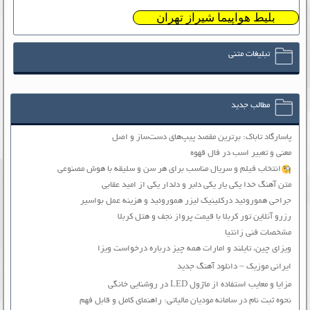
بلیط هواپیما شیراز تهران
تبلیغات متنی
مطالب جدید
پاسارگاد تاباک: برترین مقصد پیپ‌های دست‌ساز و اصل
معنی و تعبیر اسب در فال قهوه
انتخاب فیلم و سریال مناسب برای هر سن و سلیقه با هوش مصنوعی
متن آهنگ خدا یکی یار یکی دلبر و دلدار یکی از امید عقابی
جراحی هموروئید درکلینیک لیزر هموروئید و هزینه عمل بواسیر
رزرو آنلاین تور کربلا با قیمت پرواز نجف و هتل کربلا
مشخصات فنی زانتیا
ویزای چین، تایلند و امارات همه چیز درباره درخواست ویزا
ایرانی موزیک – دانلود آهنگ جدید
مزایا و معایب استفاده از ماژول LED در روشنایی خانگی
نحوه ثبت نام در سامانه مودیان مالیاتی: راهنمای کامل و قابل فهم