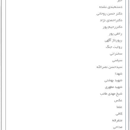
خبر
دسته‌بندی نشده
دکتر حسن روحانی
دکتراحمدی نژاد
دکتررحیم پور
رائفی پور
رپورتاژ آگهی
روایت جنگ
سخنرانی
سیاسی
سیدحسن نصرالله
شهدا
شهید بهشتی
شهید مطهری
شیخ مهدی طائب
عکس
علما
کافی
متفرقه
مداحی