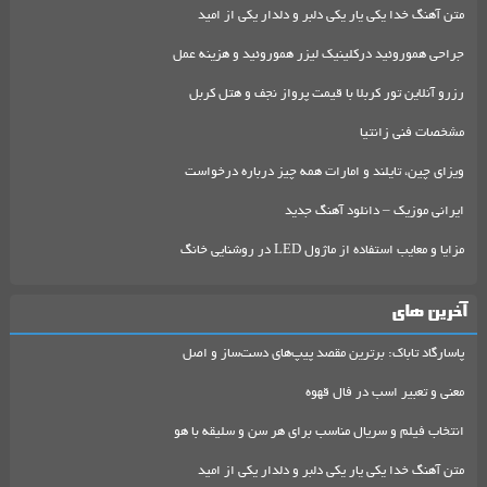
متن آهنگ خدا یکی یار یکی دلبر و دلدار یکی از امید
جراحی هموروئید درکلینیک لیزر هموروئید و هزینه عمل
رزرو آنلاین تور کربلا با قیمت پرواز نجف و هتل کربل
مشخصات فنی زانتیا
ویزای چین، تایلند و امارات همه چیز درباره درخواست
ایرانی موزیک – دانلود آهنگ جدید
مزایا و معایب استفاده از ماژول LED در روشنایی خانگ
آخرین های
پاسارگاد تاباک: برترین مقصد پیپ‌های دست‌ساز و اصل
معنی و تعبیر اسب در فال قهوه
انتخاب فیلم و سریال مناسب برای هر سن و سلیقه با هو
متن آهنگ خدا یکی یار یکی دلبر و دلدار یکی از امید