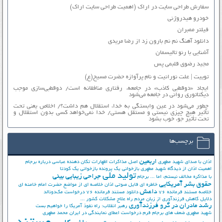
سفارش طراحی سایت در اراک (اهمیت طراحی سایت اراک)
خودرو هیدروژنی
فیلتر ممبران
دانلود آهنگ نم نم بارون زد از رضا مریدی
آشنایی با رنو تالیسمان
مجید رضوی قلبمی پس
توییت | علت نورانیت و نام پرآوازه حضرت مسیح(ع)
ایجاد «دوقطبی کاذب» در جامعه، رفتاری منافقانه است/ دوقطبی‌سازی موجب
دیکتاتوری روانی در جامعه می‌شود
چطور می‌شود در عین وابستگی به خدا، استقلال هم داشت؟/ اخلاص یعنی تحت
تأثیر هیچ چیزی نیستی و مستقل هستی/ خدا نمی‌خواهد کسی بدون استقلال و
تحت تأثیر جوّ، خوب بشود
برچسب‌ها
اربعین
اذان با صدای شهید مطهری
اصل مذاکرات
اظهارات تکان دهنده عباسی درباره برجام
اهمیت اذان از دیدگاه شهید مطهری
بازخوانی یک پرونده
بازخوانی یک کودتا
تولید ملی
جراحی زیبایی بینی
با مذاکره مخالف نیستم، اما ...
برجام
حقوق بشر آمریکایی
خاطره ای فایل صوتی اذان
خلاصه ای از مواضع حضرت امام خامنه ای
داعش
خلاصه مستند فرمانده 76
دانلود مستند فرمانده 76
درخواست مک‌دونالد
دلایل کاهش فرزندآوری از زبان مردم
راه علاج مشکلات کشور ...
رشد مادران در گرو فرزندآوری
رهبر انقلاب: راه نفوذ آمریکا را خواهیم بست
شهید مطهری
ضعف های برجام
فرم درخواست اعطای نمایندگی در ایران
محمد مطهری