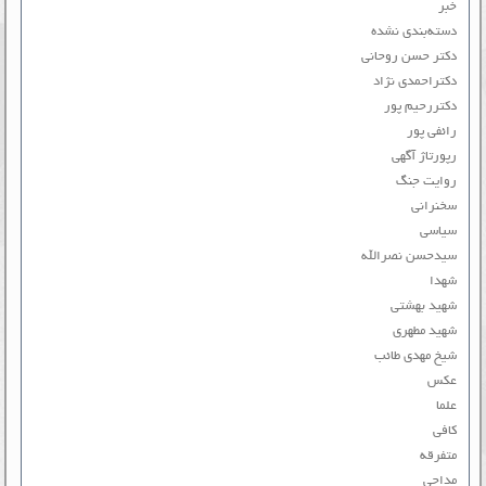
خبر
دسته‌بندی نشده
دکتر حسن روحانی
دکتراحمدی نژاد
دکتررحیم پور
رائفی پور
رپورتاژ آگهی
روایت جنگ
سخنرانی
سیاسی
سیدحسن نصرالله
شهدا
شهید بهشتی
شهید مطهری
شیخ مهدی طائب
عکس
علما
کافی
متفرقه
مداحی