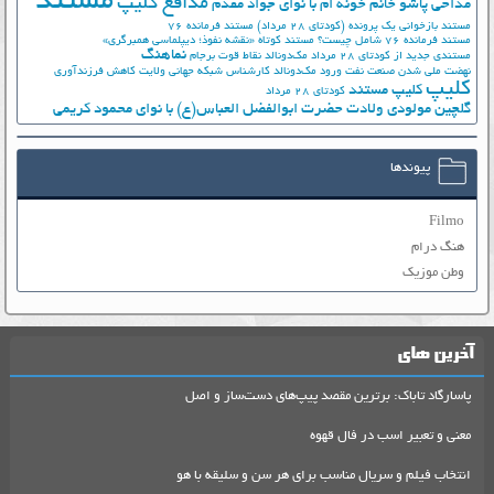
مستند
مدافع کلیپ
مداحی پاشو خانم خونه ام با نوای جواد مقدم
مستند بازخوانی یک پرونده (کودتای 28 مرداد)
مستند فرمانده 76
مستند فرمانده 76 شامل چیست؟
مستند کوتاه «نقشه نفوذ؛ دیپلماسی همبرگری»
نماهنگ
مستندی جدید از کودتای 28 مرداد
مک‌دونالد
نقاط قوت برجام
نهضت ملي شدن صنعت نفت
ورود مک‌دونالد
کارشناس شبکه جهانی ولایت
کاهش فرزندآوری
کلیپ
کلیپ مستند
کودتای 28 مرداد
گلچین مولودی ولادت حضرت ابوالفضل العباس(ع) با نوای محمود کریمی
پیوندها
Filmo
هنگ درام
وطن موزیک
آخرین های
پاسارگاد تاباک: برترین مقصد پیپ‌های دست‌ساز و اصل
معنی و تعبیر اسب در فال قهوه
انتخاب فیلم و سریال مناسب برای هر سن و سلیقه با هو