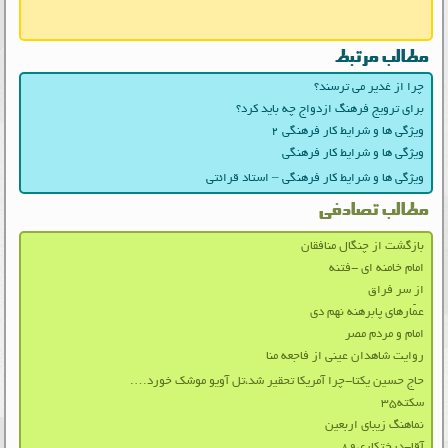
مطالب مرتبط
چرا از غدیر می ترسند؟
برای ترویج فرهنگ ازدواج چه باید کرد؟
ویژگی‌ ها و شرایط کار فرهنگی ۲
ویژگی‌ ها و شرایط کار فرهنگی
ویژگی‌ ها و شرایط کار فرهنگی – استاد قرائتی
مطالب تصادفی
بازگشت از چنگال منافقان
امام خامنه ای -فتنه
از سر فراق
عمّارهای پابرهنه نهم دی
امام و مردم مصر
روایت شاهدان عینی از فاجعه منا
حاج حسین یکتا-چرا آمریکا تحقیر شد،تل آویو موشک خورد….
سکته۳۵
نماهنگ زیبای اربعین
آقا-درختکاری۸۹