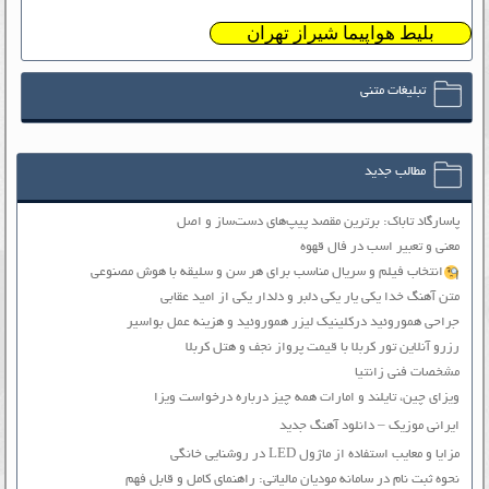
بلیط هواپیما شیراز تهران
تبلیغات متنی
مطالب جدید
پاسارگاد تاباک: برترین مقصد پیپ‌های دست‌ساز و اصل
معنی و تعبیر اسب در فال قهوه
انتخاب فیلم و سریال مناسب برای هر سن و سلیقه با هوش مصنوعی
متن آهنگ خدا یکی یار یکی دلبر و دلدار یکی از امید عقابی
جراحی هموروئید درکلینیک لیزر هموروئید و هزینه عمل بواسیر
رزرو آنلاین تور کربلا با قیمت پرواز نجف و هتل کربلا
مشخصات فنی زانتیا
ویزای چین، تایلند و امارات همه چیز درباره درخواست ویزا
ایرانی موزیک – دانلود آهنگ جدید
مزایا و معایب استفاده از ماژول LED در روشنایی خانگی
نحوه ثبت نام در سامانه مودیان مالیاتی: راهنمای کامل و قابل فهم