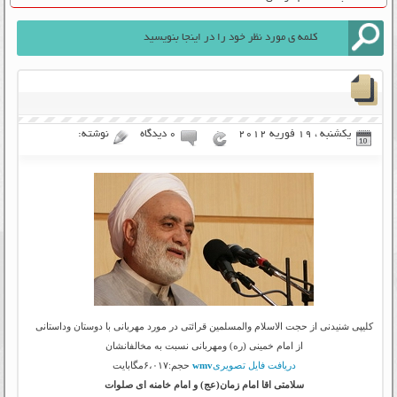
یکشنبه ، 19 فوریه 2012
۰ دیدگاه
نوشته:
کلیپی شنیدنی از حجت الاسلام والمسلمین قرائتی در مورد مهربانی با دوستان وداستانی
از امام خمینی (ره) ومهربانی نسبت به مخالفانشان
دریافت فایل تصویری
wmv
حجم:۶،۰۱۷مگابایت
سلامتی اقا امام زمان(عج) و امام خامنه ای صلوات