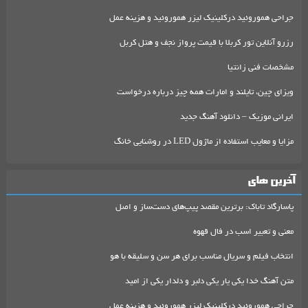
جراحی هموروئید درکلینیک لیزر هموروئید و هزینه عمل
رزرو آنلاین تور کربلا با قیمت پرواز نجف و هتل کربل
مشخصات فنی زانتیا
ویزای چین، تایلند و امارات همه چیز درباره درخواست
ایرانی موزیک – دانلود آهنگ جدید
مزایا و معایب استفاده از ماژول LED در روشنایی خانگ
آخرین های
پاسارگاد تاباک: برترین مقصد پیپ‌های دست‌ساز و اصل
معنی و تعبیر اسب در فال قهوه
انتخاب فیلم و سریال مناسب برای هر سن و سلیقه با هو
متن آهنگ خدا یکی یار یکی دلبر و دلدار یکی از امید
جراحی هموروئید درکلینیک لیزر هموروئید و هزینه عمل