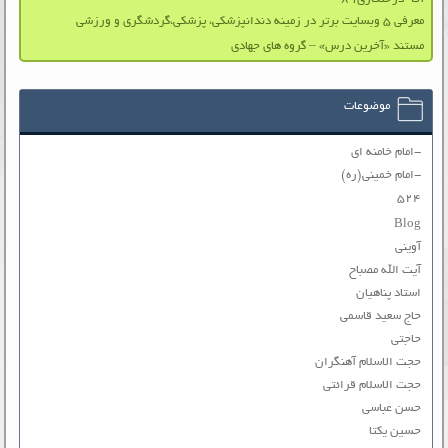
معرفی ۵ وبسایت برتر در زمینه دندانپزشکی، پزشکی،گردشگری و ورزشی
مستند «آخرین درس» – گروه های جهادی
موضوعات
-امام خامنه ای
-امام خمینی(ره)
۵۲۴
Blog
آوینی
آیت الله مصباح
استاد پناهیان
حاج سعید قاسمی
حاجتی
حجت الاسلام آهنگران
حجت الاسلام قرائتی
حسن عباسی
حسین یکتا