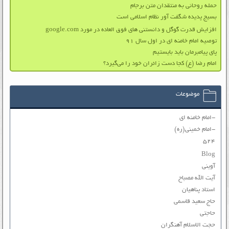
حمله روحانی به منتقدان متن برجام
بسیج پدیده شگفت آور نظام اسلامی است
افزایش قدرت گوگل و دانستنی های فوق العاده در مورد google.com
توصیه امام خامنه ای در اول سال ۹۱
پای پیامبرمان باید بایستیم
امام رضا (ع) کجا دست زائران خود را می‌گیرد؟
موضوعات
-امام خامنه ای
-امام خمینی(ره)
۵۲۴
Blog
آوینی
آیت الله مصباح
استاد پناهیان
حاج سعید قاسمی
حاجتی
حجت الاسلام آهنگران