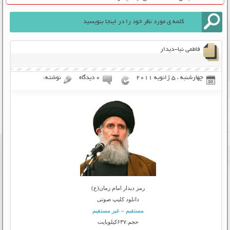
فاطمی نیا-دیدار
چهارشنبه ، 5 ژانویه 2011
۰ دیدگاه
نوشته:
رمز دیدار امام زمان(ع)
دانلود کلیپ صوتی
مستقیم
–
غیر مستقیم
حجم:۶۳۷کیلوبایت