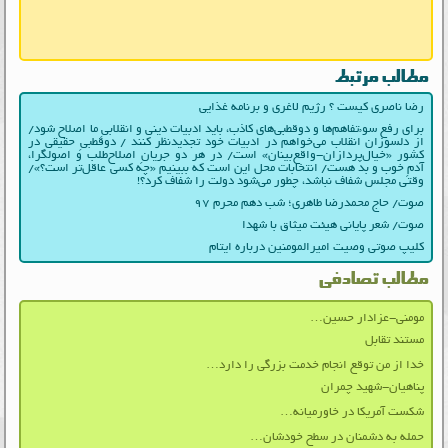
مطالب مرتبط
رضا ناصری کیست ؟ رژیم لاغری و برنامه غذایی
برای رفع سوءتفاهم‌ها و دوقطبی‌های کاذب، باید ادبیات دینی و انقلابیِ ما اصلاح شود/
از دلسوزان انقلاب می‌خواهم در ادبیات‌ خود تجدیدنظر کنند / دوقطبیِ حقیقی در
کشور «خیال‌پردازان-واقع‌بینان» است/ در هر دو جریانِ اصلاح‌طلب و اصولگرا،
آدمِ خوب و بد هست/ انتخابات محل این است که ببینیم «چه کسی عاقل‌تر است؟»/
وقتی مجلس شفاف نباشد، چطور می‌شود دولت را شفاف کرد؟!
صوت/ حاج محمدرضا طاهری؛ شب دهم محرم ۹۷
صوت/ شعر پایانی هیئت میثاق با شهدا
کلیپ صوتی وصیت امیرالمومنین درباره ایتام
مطالب تصادفی
مومنی-عزادار حسین…
مستند تقابل
خدا از من توقع انجام خدمت بزرگی را دارد…
پناهیان-شهید چمران
شکست آمریکا در خاورمیانه…
حمله به دشمنان در سطح خودشان…