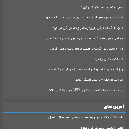
معنی و تعبیر اسب در فال قهوه
انتخاب فیلم و سریال مناسب برای هر سن و سلیقه با هو
متن آهنگ خدا یکی یار یکی دلبر و دلدار یکی از امید
جراحی هموروئید درکلینیک لیزر هموروئید و هزینه عمل
رزرو آنلاین تور کربلا با قیمت پرواز نجف و هتل کربل
مشخصات فنی زانتیا
ویزای چین، تایلند و امارات همه چیز درباره درخواست
ایرانی موزیک – دانلود آهنگ جدید
مزایا و معایب استفاده از ماژول LED در روشنایی خانگ
آخرین های
پاسارگاد تاباک: برترین مقصد پیپ‌های دست‌ساز و اصل
معنی و تعبیر اسب در فال قهوه