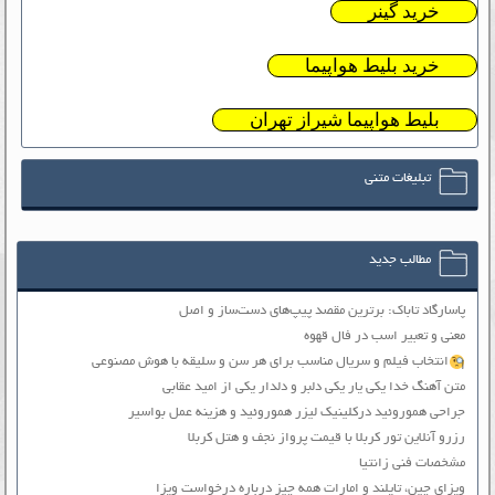
خرید گینر
خرید بلیط هواپیما
بلیط هواپیما شیراز تهران
تبلیغات متنی
مطالب جدید
پاسارگاد تاباک: برترین مقصد پیپ‌های دست‌ساز و اصل
معنی و تعبیر اسب در فال قهوه
انتخاب فیلم و سریال مناسب برای هر سن و سلیقه با هوش مصنوعی
متن آهنگ خدا یکی یار یکی دلبر و دلدار یکی از امید عقابی
جراحی هموروئید درکلینیک لیزر هموروئید و هزینه عمل بواسیر
رزرو آنلاین تور کربلا با قیمت پرواز نجف و هتل کربلا
مشخصات فنی زانتیا
ویزای چین، تایلند و امارات همه چیز درباره درخواست ویزا