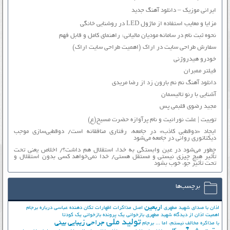
ایرانی موزیک – دانلود آهنگ جدید
مزایا و معایب استفاده از ماژول LED در روشنایی خانگی
نحوه ثبت نام در سامانه مودیان مالیاتی: راهنمای کامل و قابل فهم
سفارش طراحی سایت در اراک (اهمیت طراحی سایت اراک)
خودرو هیدروژنی
فیلتر ممبران
دانلود آهنگ نم نم بارون زد از رضا مریدی
آشنایی با رنو تالیسمان
مجید رضوی قلبمی پس
توییت | علت نورانیت و نام پرآوازه حضرت مسیح(ع)
ایجاد «دوقطبی کاذب» در جامعه، رفتاری منافقانه است/ دوقطبی‌سازی موجب
دیکتاتوری روانی در جامعه می‌شود
چطور می‌شود در عین وابستگی به خدا، استقلال هم داشت؟/ اخلاص یعنی تحت
تأثیر هیچ چیزی نیستی و مستقل هستی/ خدا نمی‌خواهد کسی بدون استقلال و
تحت تأثیر جوّ، خوب بشود
برچسب‌ها
اربعین
اذان با صدای شهید مطهری
اصل مذاکرات
اظهارات تکان دهنده عباسی درباره برجام
اهمیت اذان از دیدگاه شهید مطهری
بازخوانی یک پرونده
بازخوانی یک کودتا
تولید ملی
جراحی زیبایی بینی
با مذاکره مخالف نیستم، اما ...
برجام