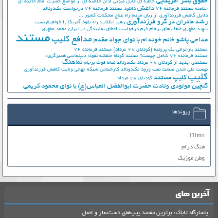
حقوق بشر آمریکایی
خاطره ای فایل صوتی اذان
خلاصه ای از مواضع حضرت امام خامنه ای
داعش
خلاصه مستند فرمانده 76
دانلود مستند فرمانده 76
درخواست مک‌دونالد
دلایل کاهش فرزندآوری از زبان مردم
راه علاج مشکلات کشور ...
رشد مادران در گرو فرزندآوری
رهبر انقلاب: راه نفوذ آمریکا را خواهیم بست
شهید مطهری
ضعف های برجام
فرم درخواست اعطای نمایندگی در ایران
محمد مطهری
مستند
مدافع کلیپ
مداحی پاشو خانم خونه ام با نوای جواد مقدم
مستند بازخوانی یک پرونده (کودتای 28 مرداد)
مستند فرمانده 76
مستند فرمانده 76 شامل چیست؟
مستند کوتاه «نقشه نفوذ؛ دیپلماسی همبرگری»
نماهنگ
مستندی جدید از کودتای 28 مرداد
مک‌دونالد
نقاط قوت برجام
نهضت ملي شدن صنعت نفت
ورود مک‌دونالد
کارشناس شبکه جهانی ولایت
کاهش فرزندآوری
کلیپ
کلیپ مستند
کودتای 28 مرداد
گلچین مولودی ولادت حضرت ابوالفضل العباس(ع) با نوای محمود کریمی
پیوندها
Filmo
هنگ درام
وطن موزیک
آخرین های
پاسارگاد تاباک: برترین مقصد پیپ‌های دست‌ساز و اصل