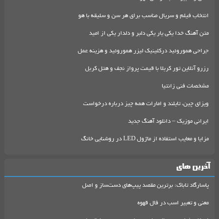
انتخاب فیلم و سریال مناسب برای هر سن و سلیقه با هو
متن آهنگ خدا یکی یار یکی دلبر و دلدار یکی از امید
جراحی هموروئید درکلینیک لیزر هموروئید و هزینه عمل
رزرو آنلاین تور کربلا با قیمت پرواز نجف و هتل کربل
مشخصات فنی زانتیا
ویزای چین، تایلند و امارات همه چیز درباره درخواست
ایرانی موزیک – دانلود آهنگ جدید
مزایا و معایب استفاده از ماژول LED در روشنایی خانگ
آخرین های
پاسارگاد تاباک: برترین مقصد پیپ‌های دست‌ساز و اصل
معنی و تعبیر اسب در فال قهوه