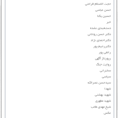
حجت الاسلام قرائتی
حسن عباسی
حسین یکتا
خبر
دسته‌بندی نشده
دکتر حسن روحانی
دکتراحمدی نژاد
دکتررحیم پور
رائفی پور
رپورتاژ آگهی
روایت جنگ
سخنرانی
سیاسی
سیدحسن نصرالله
شهدا
شهید بهشتی
شهید مطهری
شیخ مهدی طائب
عکس