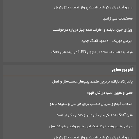
رزرو آنلاین تور کربلا با قیمت پرواز نجف و هتل کربل
مشخصات فنی زانتیا
ویزای چین، تایلند و امارات همه چیز درباره درخواست
ایرانی موزیک – دانلود آهنگ جدید
مزایا و معایب استفاده از ماژول LED در روشنایی خانگ
آخرین های
پاسارگاد تاباک: برترین مقصد پیپ‌های دست‌ساز و اصل
معنی و تعبیر اسب در فال قهوه
انتخاب فیلم و سریال مناسب برای هر سن و سلیقه با هو
متن آهنگ خدا یکی یار یکی دلبر و دلدار یکی از امید
جراحی هموروئید درکلینیک لیزر هموروئید و هزینه عمل
رزرو آنلاین تور کربلا با قیمت پرواز نجف و هتل کربل