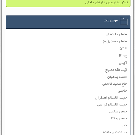
تذکر به تریبون دارهای داخلی
موضوعات
-امام خامنه ای
-امام خمینی(ره)
۵۲۴
Blog
آوینی
آیت الله مصباح
استاد پناهیان
حاج سعید قاسمی
حاجتی
حجت الاسلام آهنگران
حجت الاسلام قرائتی
حسن عباسی
حسین یکتا
خبر
دسته‌بندی نشده