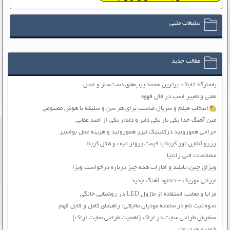
تبلیغات متنی
مطالب جدید
پاسارگاد تاباک: برترین مقصد پیپ‌های دست‌ساز و اصل
معنی و تعبیر اسب در فال قهوه
انتخاب فیلم و سریال مناسب برای هر سن و سلیقه با هوش مصنوعی
متن آهنگ خدا یکی یار یکی دلبر و دلدار یکی از امید عقابی
جراحی هموروئید درکلینیک لیزر هموروئید و هزینه عمل بواسیر
رزرو آنلاین تور کربلا با قیمت پرواز نجف و هتل کربلا
مشخصات فنی زانتیا
ویزای چین، تایلند و امارات همه چیز درباره درخواست ویزا
ایرانی موزیک – دانلود آهنگ جدید
مزایا و معایب استفاده از ماژول LED در روشنایی خانگی
نحوه ثبت نام در سامانه مودیان مالیاتی: راهنمای کامل و قابل فهم
سفارش طراحی سایت در اراک (اهمیت طراحی سایت اراک)
خودرو هیدروژنی