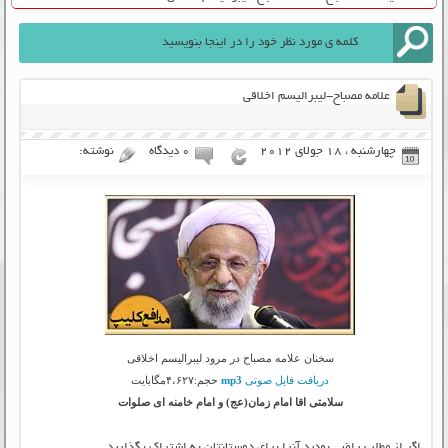
علامه مصباح-لیبرالیسم اخلاقی
چهارشنبه ، 18 جولای 2012
۰ دیدگاه
نوشته:
سخنان علامه مصباح در مرود لیبرالیسم اخلاقی
دریافت فایل صوتی
mp3
حجم:۴،۶۲۷مگابایت
سلامتی اقا امام زمان(عج) و امام خامنه ای صلوات
اگر از مطلب راضی بودید آنرا برای دوستانتان به اشتراک بگذارید