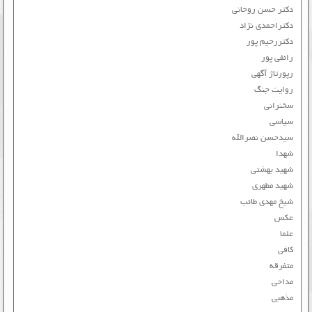
دکتر حسن روحانی
دکتراحمدی نژاد
دکتررحیم پور
رائفی پور
رپورتاژ آگهی
روایت جنگ
سخنرانی
سیاسی
سیدحسن نصرالله
شهدا
شهید بهشتی
شهید مطهری
شیخ مهدی طائب
عکس
علما
کافی
متفرقه
مداحی
مذهبی