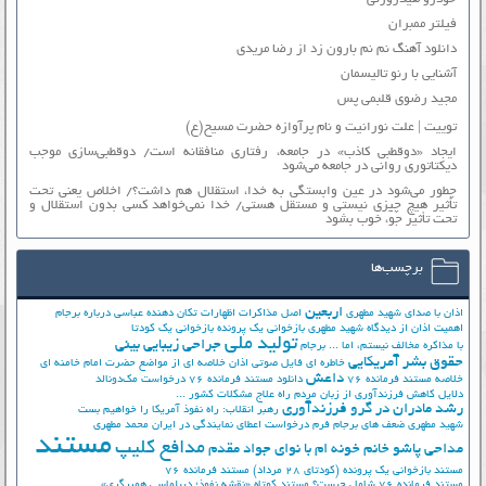
فیلتر ممبران
دانلود آهنگ نم نم بارون زد از رضا مریدی
آشنایی با رنو تالیسمان
مجید رضوی قلبمی پس
توییت | علت نورانیت و نام پرآوازه حضرت مسیح(ع)
ایجاد «دوقطبی کاذب» در جامعه، رفتاری منافقانه است/ دوقطبی‌سازی موجب
دیکتاتوری روانی در جامعه می‌شود
چطور می‌شود در عین وابستگی به خدا، استقلال هم داشت؟/ اخلاص یعنی تحت
تأثیر هیچ چیزی نیستی و مستقل هستی/ خدا نمی‌خواهد کسی بدون استقلال و
تحت تأثیر جوّ، خوب بشود
برچسب‌ها
اربعین
اذان با صدای شهید مطهری
اصل مذاکرات
اظهارات تکان دهنده عباسی درباره برجام
اهمیت اذان از دیدگاه شهید مطهری
بازخوانی یک پرونده
بازخوانی یک کودتا
تولید ملی
جراحی زیبایی بینی
با مذاکره مخالف نیستم، اما ...
برجام
حقوق بشر آمریکایی
خاطره ای فایل صوتی اذان
خلاصه ای از مواضع حضرت امام خامنه ای
داعش
خلاصه مستند فرمانده 76
دانلود مستند فرمانده 76
درخواست مک‌دونالد
دلایل کاهش فرزندآوری از زبان مردم
راه علاج مشکلات کشور ...
رشد مادران در گرو فرزندآوری
رهبر انقلاب: راه نفوذ آمریکا را خواهیم بست
شهید مطهری
ضعف های برجام
فرم درخواست اعطای نمایندگی در ایران
محمد مطهری
مستند
مدافع کلیپ
مداحی پاشو خانم خونه ام با نوای جواد مقدم
مستند بازخوانی یک پرونده (کودتای 28 مرداد)
مستند فرمانده 76
مستند فرمانده 76 شامل چیست؟
مستند کوتاه «نقشه نفوذ؛ دیپلماسی همبرگری»