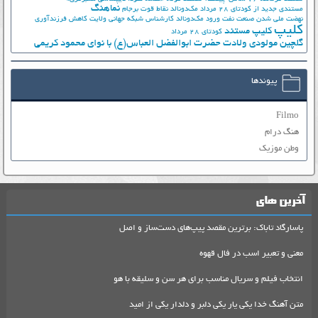
نماهنگ
مستندی جدید از کودتای 28 مرداد
مک‌دونالد
نقاط قوت برجام
نهضت ملي شدن صنعت نفت
ورود مک‌دونالد
کارشناس شبکه جهانی ولایت
کاهش فرزندآوری
کلیپ
کلیپ مستند
کودتای 28 مرداد
گلچین مولودی ولادت حضرت ابوالفضل العباس(ع) با نوای محمود کریمی
پیوندها
Filmo
هنگ درام
وطن موزیک
آخرین های
پاسارگاد تاباک: برترین مقصد پیپ‌های دست‌ساز و اصل
معنی و تعبیر اسب در فال قهوه
انتخاب فیلم و سریال مناسب برای هر سن و سلیقه با هو
متن آهنگ خدا یکی یار یکی دلبر و دلدار یکی از امید