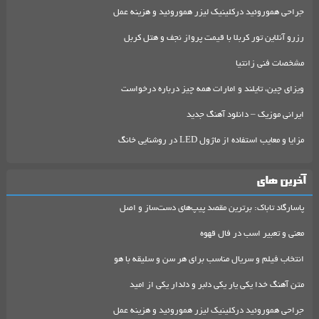
جراحی هموروئید درکلینیک لیزر هموروئید و هزینه عمل
رزرو آنلاین تور کربلا با قیمت پرواز نجف و هتل کربل
مشخصات فنی زانتیا
ویزای چین، تایلند و امارات همه چیز درباره درخواست
ایرانی موزیک – دانلود آهنگ جدید
مزایا و معایب استفاده از ماژول LED در روشنایی خانگ
آخرین های
پاسارگاد تاباک: برترین مقصد پیپ‌های دست‌ساز و اصل
معنی و تعبیر اسب در فال قهوه
انتخاب فیلم و سریال مناسب برای هر سن و سلیقه با هو
متن آهنگ خدا یکی یار یکی دلبر و دلدار یکی از امید
جراحی هموروئید درکلینیک لیزر هموروئید و هزینه عمل