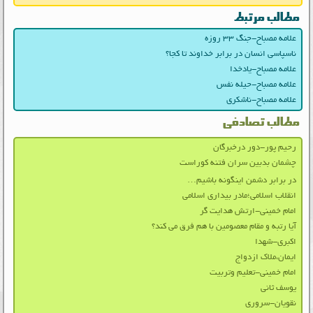
مطالب مرتبط
علامه مصباح-جنگ ۳۳ روزه
ناسپاسی انسان در برابر خداوند تا کجا؟
علامه مصباح-یادخدا
علامه مصباح-حیله نفس
علامه مصباح-ناشکری
مطالب تصادفی
رحیم پور-دور درخبرگان
چشمان بدبین سران فتنه کوراست
در برابر دشمن اینگونه باشیم…
انقلاب اسلامی؛مادر بیداری اسلامی
امام خمینی-ارتش هدایت گر
آیا رتبه و مقام معصومین با هم فرق می کند؟
اکبری-شهدا
ایمان،ملاک ازدواج
امام خمینی-تعلیم وتربیت
یوسف ثانی
نقویان-سروری