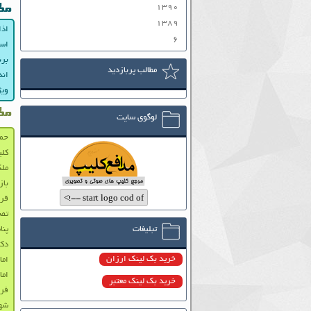
۱۳۹۰
مط
۱۳۸۹
اذا
۶
اسل
برن
مطالب پربازدید
اند
ویژ
مط
لوگوی سایت
حما
کلی
ملک
بازتا
قرا
تصا
تبلیغات
پنا
دکت
خرید بک لینک ارزان
اما
اما
خرید بک لینک معتبر
فر
شهی