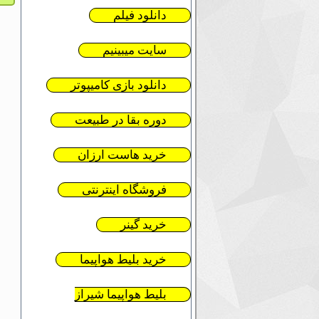
دانلود فیلم
سایت میبینیم
دانلود بازی کامیپوتر
دوره بقا در طبیعت
خرید هاست ارزان
فروشگاه اینترنتی
خرید گینر
خرید بلیط هواپیما
بلیط هواپیما شیراز