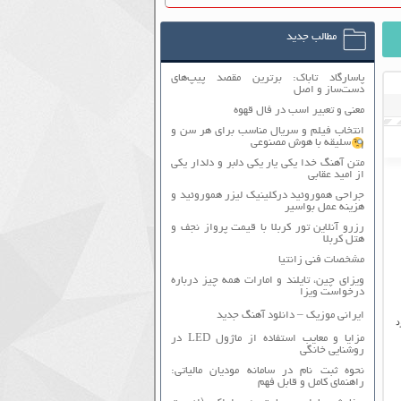
مطالب جدید
پاسارگاد تاباک: برترین مقصد پیپ‌های
دست‌ساز و اصل
معنی و تعبیر اسب در فال قهوه
انتخاب فیلم و سریال مناسب برای هر سن و
سلیقه با هوش مصنوعی
متن آهنگ خدا یکی یار یکی دلبر و دلدار یکی
از امید عقابی
جراحی هموروئید درکلینیک لیزر هموروئید و
هزینه عمل بواسیر
رزرو آنلاین تور کربلا با قیمت پرواز نجف و
هتل کربلا
مشخصات فنی زانتیا
ویزای چین، تایلند و امارات همه چیز درباره
درخواست ویزا
ایرانی موزیک – دانلود آهنگ جدید
د
مزایا و معایب استفاده از ماژول LED در
روشنایی خانگی
نحوه ثبت نام در سامانه مودیان مالیاتی:
راهنمای کامل و قابل فهم