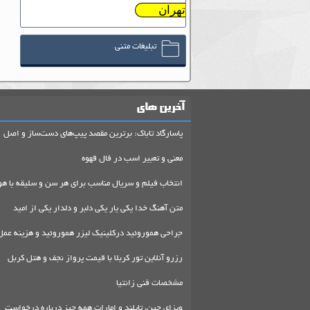
تهران
تبلیغات متنی
آخرین های
پاسارگاد تاباک: برترین مقصد پیپ‌های دست‌ساز و اصل
معنی و تعبیر اسب در فال قهوه
انتخاب فیلم و سریال مناسب برای هر سن و سلیقه با هو
متن آهنگ خدا یکی یار یکی دلبر و دلدار یکی از امید
جراحی هموروئید درکلینیک لیزر هموروئید و هزینه عمل
رزرو آنلاین تور کربلا با قیمت پرواز نجف و هتل کربل
مشخصات فنی زانتیا
ویزای چین، تایلند و امارات همه چیز درباره درخواست