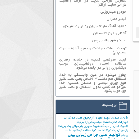
سفارش طراحی سایت در اراک (اهمیت
طراحی سایت اراک)
خودرو هیدروژنی
فیلتر ممبران
دانلود آهنگ نم نم بارون زد از رضا مریدی
آشنایی با رنو تالیسمان
مجید رضوی قلبمی پس
توییت | علت نورانیت و نام پرآوازه حضرت
مسیح(ع)
ایجاد «دوقطبی کاذب» در جامعه، رفتاری
منافقانه است/ دوقطبی‌سازی موجب
دیکتاتوری روانی در جامعه می‌شود
چطور می‌شود در عین وابستگی به خدا،
استقلال هم داشت؟/ اخلاص یعنی تحت تأثیر
هیچ چیزی نیستی و مستقل هستی/ خدا
نمی‌خواهد کسی بدون استقلال و تحت تأثیر
جوّ، خوب بشود
برچسب‌ها
اربعین
اذان با صدای شهید مطهری
اصل مذاکرات
اظهارات تکان دهنده عباسی درباره برجام
اهمیت اذان از دیدگاه شهید مطهری
بازخوانی یک پرونده
بازخوانی یک کودتا
با مذاکره مخالف نیستم، اما ...
تولید ملی
جراحی زیبایی بینی
برجام