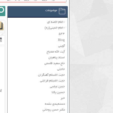
موضوعات
-امام خامنه ای
-امام خمینی(ره)
۵۲۴
Blog
آوینی
آیت الله مصباح
استاد پناهیان
حاج سعید قاسمی
حاجتی
حجت الاسلام آهنگران
حجت الاسلام قرائتی
حسن عباسی
کل
حسین یکتا
خبر
دسته‌بندی نشده
دکتر حسن روحانی