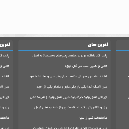
آخرین های
آخرین
پاسارگاد تاباک: برترین مقصد پیپ‌های دست‌ساز و اصل
پاسارگا
معنی و تعبیر اسب در فال قهوه
معنی و 
انتخاب فیلم و سریال مناسب برای هر سن و سلیقه با هو
انتخاب
متن آهنگ خدا یکی یار یکی دلبر و دلدار یکی از امید
متن آهن
جراحی هموروئید درکلینیک لیزر هموروئید و هزینه عمل
جراحی 
رزرو آنلاین تور کربلا با قیمت پرواز نجف و هتل کربل
رزرو آن
مشخصات فنی زانتیا
مشخصات
ویزای چین، تایلند و امارات همه چیز درباره درخواست
ویزای چ