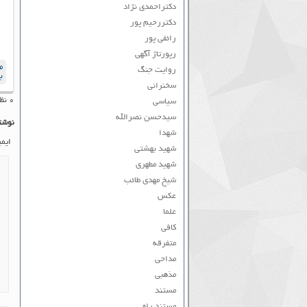
دکتراحمدی نژاد
دکتررحیم پور
رائفی پور
رپورتاژ آگهی
م
روایت جنگ
ب
سخنرانی
۰ نظر به ثبت رسیده است
سیاسی
سیدحسن نصرالله
نوشت
شهدا
ایم
شهید بهشتی
شهید مطهری
شیخ مهدی طائب
عکس
علما
کافی
متفرقه
مداحی
مذهبی
مستند
مستند راه