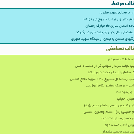
الب مرتبط
ن با صدای شهید مطهری
ام، نماز و روزه را با روح می خواهد
امه انسان سازی ماه مبارک رمضان
یشه‌های عالی در روح‌ پلید جای نمی‌گیرند
گیهای انسان با ایمان از دیدگاه شهید مطهری
الب تصادفی
سه با شکوه مردم
پ نجات سردار شهابی فر از دست داعش
 سلمان؛ صدام جدید خاورمیانه
ب رسانه ای تشییع ۲۷۰ شهید دفاع مقدس
ئتی-فرهنگ وتغییر نظام آموزشی
ویرشهدا-۷
هیان-حجاب
ر رشیدبن عیسی وامام خمینی(ره)
م خمینی(ره)-اسلام وقانون اساسی
م خمینی-مبارزات انبیاء
وش کتاب دسته دوم
د سید مجتبی علمدار