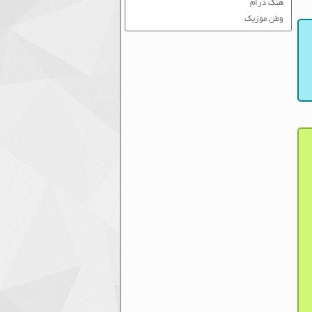
هنگ درام
وطن موزیک