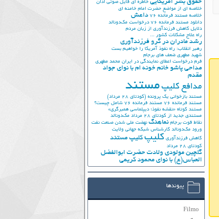
حقوق بشر آمریکایی
خاطره ای فایل صوتی اذان
خلاصه ای از مواضع حضرت امام خامنه ای
داعش
خلاصه مستند فرمانده 76
دانلود مستند فرمانده 76
درخواست مک‌دونالد
دلایل کاهش فرزندآوری از زبان مردم
راه علاج مشکلات کشور ...
رشد مادران در گرو فرزندآوری
رهبر انقلاب: راه نفوذ آمریکا را خواهیم بست
شهید مطهری
ضعف های برجام
فرم درخواست اعطای نمایندگی در ایران
محمد مطهری
مداحی پاشو خانم خونه ام با نوای جواد
مقدم
مستند
مدافع کلیپ
مستند بازخوانی یک پرونده (کودتای 28 مرداد)
مستند فرمانده 76
مستند فرمانده 76 شامل چیست؟
مستند کوتاه «نقشه نفوذ؛ دیپلماسی همبرگری»
مستندی جدید از کودتای 28 مرداد
مک‌دونالد
نماهنگ
نقاط قوت برجام
نهضت ملي شدن صنعت نفت
ورود مک‌دونالد
کارشناس شبکه جهانی ولایت
کلیپ
کلیپ مستند
کاهش فرزندآوری
کودتای 28 مرداد
گلچین مولودی ولادت حضرت ابوالفضل
العباس(ع) با نوای محمود کریمی
پیوندها
Filmo