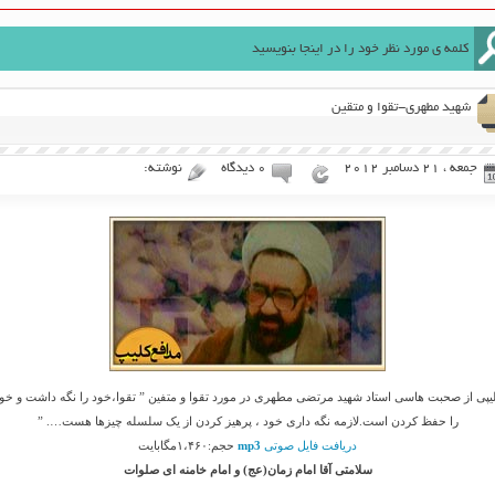
شهید مطهری-تقوا و متقین
جمعه ، 21 دسامبر 2012
۰ دیدگاه
نوشته:
یپی از صحبت هاسی استاد شهید مرتضی مطهری در مورد تقوا و متفین ” تقوا،خود را نگه داشت و خو
را حفظ کردن است.لازمه نگه داری خود ، پرهیز کردن از یک سلسله چیزها هست…. ”
دریافت فایل صوتی
mp3
حجم:۱،۴۶۰مگابایت
سلامتی آقا امام زمان(عج) و امام خامنه ای صلوات