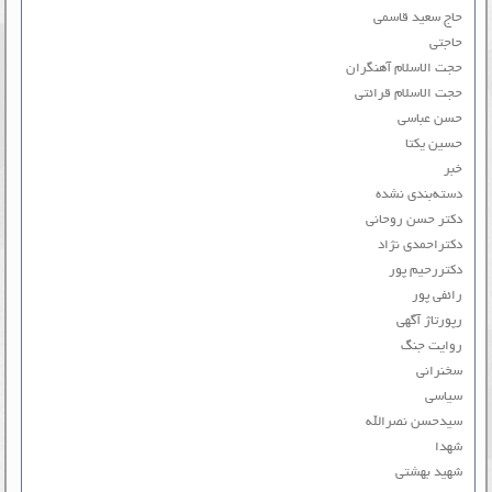
حاج سعید قاسمی
حاجتی
حجت الاسلام آهنگران
حجت الاسلام قرائتی
حسن عباسی
حسین یکتا
خبر
دسته‌بندی نشده
دکتر حسن روحانی
دکتراحمدی نژاد
دکتررحیم پور
رائفی پور
رپورتاژ آگهی
روایت جنگ
سخنرانی
سیاسی
سیدحسن نصرالله
شهدا
شهید بهشتی