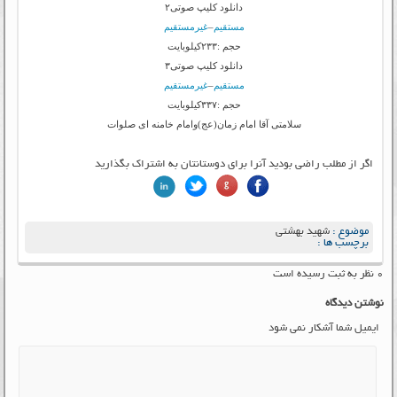
دانلود کلیپ صوتی۲
مستقیم
–
غیرمستقیم
حجم :۲۳۳کیلوبایت
دانلود کلیپ صوتی۳
مستقیم
–
غیرمستقیم
حجم :۳۳۷کیلوبایت
سلامتی آقا امام زمان(عج)وامام خامنه ای صلوات
اگر از مطلب راضی بودید آنرا برای دوستانتان به اشتراک بگذارید
موضوع :
شهید بهشتی
برچسب ها :
۰ نظر به ثبت رسیده است
نوشتن دیدگاه
ایمیل شما آشکار نمی شود