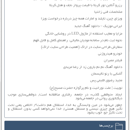
رزرو آنلاین تور کربلا با قیمت پرواز نجف و هتل کربلا
مشخصات فنی زانتیا
ویزای چین، تایلند و امارات همه چیز درباره درخواست ویزا
ایرانی موزیک – دانلود آهنگ جدید
مزایا و معایب استفاده از ماژول LED در روشنایی خانگی
نحوه ثبت نام در سامانه مودیان مالیاتی: راهنمای کامل و قابل فهم
سفارش طراحی سایت در اراک (اهمیت طراحی سایت اراک)
خودرو هیدروژنی
فیلتر ممبران
دانلود آهنگ نم نم بارون زد از رضا مریدی
آشنایی با رنو تالیسمان
مجید رضوی قلبمی پس
توییت | علت نورانیت و نام پرآوازه حضرت مسیح(ع)
ایجاد «دوقطبی کاذب» در جامعه، رفتاری منافقانه است/ دوقطبی‌سازی موجب
دیکتاتوری روانی در جامعه می‌شود
چطور می‌شود در عین وابستگی به خدا، استقلال هم داشت؟/ اخلاص یعنی تحت
تأثیر هیچ چیزی نیستی و مستقل هستی/ خدا نمی‌خواهد کسی بدون استقلال و
تحت تأثیر جوّ، خوب بشود
برچسب‌ها