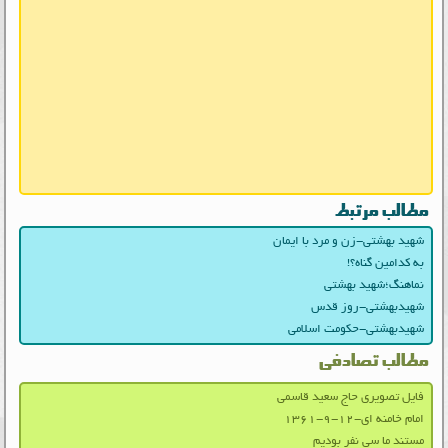
مطالب مرتبط
شهید بهشتی-زن و مرد با ایمان
به کدامین گناه؟!
نماهنگ؛شهید بهشتی
شهیدبهشتی-روز قدس
شهیدبهشتی-حکومت اسلامی
مطالب تصادفی
فایل تصویری حاج سعید قاسمی
امام خامنه ای-۱۲-۹-۱۳۶۱
مستند ما سی نفر بودیم