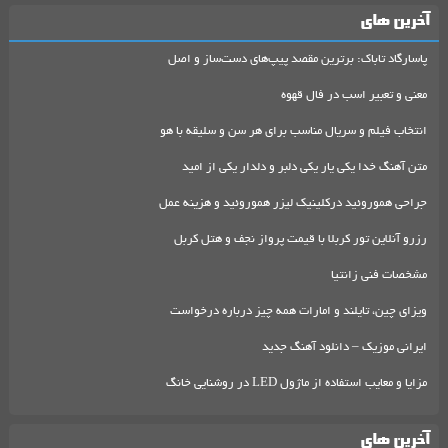
آخرین های
پاسارگاد تاباک: برترین مقصد پیپ‌های دست‌ساز و اصل
معنی و تعبیر اسب در فال قهوه
انتخاب فیلم و سریال مناسب برای هر سن و سلیقه با هو
متن آهنگ خدا یکی یار یکی دلبر و دلدار یکی از امید
جراحی هموروئید درکلینیک لیزر هموروئید و هزینه عمل
رزرو آنلاین تور کربلا با قیمت پرواز نجف و هتل کربل
مشخصات فنی زانتیا
ویزای چین، تایلند و امارات همه چیز درباره درخواست
ایرانی موزیک – دانلود آهنگ جدید
مزایا و معایب استفاده از ماژول LED در روشنایی خانگ
آخرین های