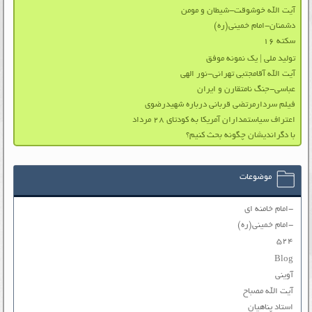
آیت الله خوشوقت-شیطان و مومن
دشمنان-امام خمینی(ره)
سکته ۱۶
تولید ملی | یك نمونه موفق
آیت الله آقامجتبی تهرانی-نور الهی
عباسی-جنگ نامتقارن و ایران
فیلم سردارمرتضی قربانی درباره شهیدرضوی
اعتراف سیاستمداران آمریکا به کودتای ۲۸ مرداد
با دگرانديشان چگونه بحث کنيم؟
موضوعات
-امام خامنه ای
-امام خمینی(ره)
۵۲۴
Blog
آوینی
آیت الله مصباح
استاد پناهیان