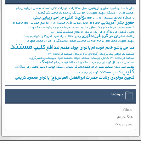
اربعین
اذان با صدای شهید مطهری
اصل مذاکرات
اظهارات تکان دهنده عباسی درباره برجام
اهمیت اذان از دیدگاه شهید مطهری
بازخوانی یک پرونده
بازخوانی یک کودتا
تولید ملی
جراحی زیبایی بینی
با مذاکره مخالف نیستم، اما ...
برجام
حقوق بشر آمریکایی
خاطره ای فایل صوتی اذان
خلاصه ای از مواضع حضرت امام خامنه ای
داعش
خلاصه مستند فرمانده 76
دانلود مستند فرمانده 76
درخواست مک‌دونالد
دلایل کاهش فرزندآوری از زبان مردم
راه علاج مشکلات کشور ...
رشد مادران در گرو فرزندآوری
رهبر انقلاب: راه نفوذ آمریکا را خواهیم بست
شهید مطهری
ضعف های برجام
فرم درخواست اعطای نمایندگی در ایران
محمد مطهری
مستند
مدافع کلیپ
مداحی پاشو خانم خونه ام با نوای جواد مقدم
مستند بازخوانی یک پرونده (کودتای 28 مرداد)
مستند فرمانده 76
مستند فرمانده 76 شامل چیست؟
مستند کوتاه «نقشه نفوذ؛ دیپلماسی همبرگری»
نماهنگ
مستندی جدید از کودتای 28 مرداد
مک‌دونالد
نقاط قوت برجام
نهضت ملي شدن صنعت نفت
ورود مک‌دونالد
کارشناس شبکه جهانی ولایت
کاهش فرزندآوری
کلیپ
کلیپ مستند
کودتای 28 مرداد
گلچین مولودی ولادت حضرت ابوالفضل العباس(ع) با نوای محمود کریمی
پیوندها
Filmo
هنگ درام
وطن موزیک