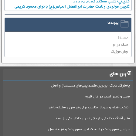
کلیپ
کلیپ مستند
کودتای 28 مرداد
گلچین مولودی ولادت حضرت ابوالفضل العباس(ع) با نوای محمود کریمی
پیوندها
Filmo
هنگ درام
وطن موزیک
آخرین های
پاسارگاد تاباک: برترین مقصد پیپ‌های دست‌ساز و اصل
معنی و تعبیر اسب در فال قهوه
انتخاب فیلم و سریال مناسب برای هر سن و سلیقه با هو
متن آهنگ خدا یکی یار یکی دلبر و دلدار یکی از امید
جراحی هموروئید درکلینیک لیزر هموروئید و هزینه عمل