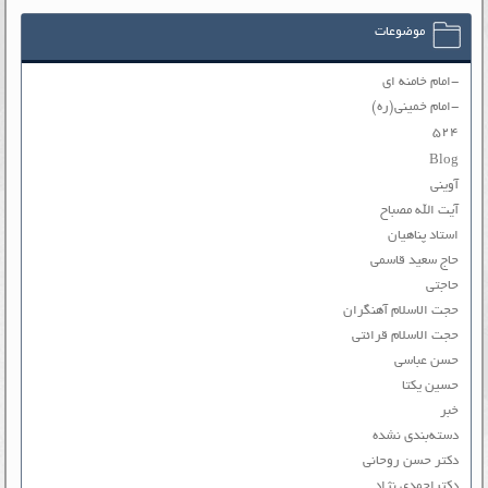
موضوعات
-امام خامنه ای
-امام خمینی(ره)
۵۲۴
Blog
آوینی
آیت الله مصباح
استاد پناهیان
حاج سعید قاسمی
حاجتی
حجت الاسلام آهنگران
حجت الاسلام قرائتی
حسن عباسی
حسین یکتا
خبر
دسته‌بندی نشده
دکتر حسن روحانی
دکتراحمدی نژاد