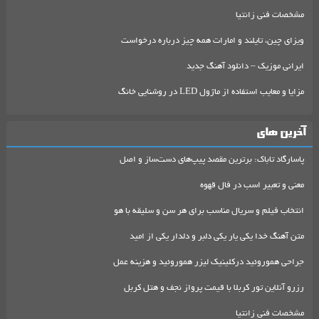
مشخصات فنی زانتیا
ویزای چین، تایلند و امارات همه چیز درباره درخواست
ایرانی موزیک – دانلود آهنگ جدید
مزایا و معایب استفاده از ماژول LED در روشنایی خانگ
آخرین های
پاسارگاد تاباک: برترین مقصد پیپ‌های دست‌ساز و اصل
معنی و تعبیر اسب در فال قهوه
انتخاب فیلم و سریال مناسب برای هر سن و سلیقه با هو
متن آهنگ خدا یکی یار یکی دلبر و دلدار یکی از امید
جراحی هموروئید درکلینیک لیزر هموروئید و هزینه عمل
رزرو آنلاین تور کربلا با قیمت پرواز نجف و هتل کربل
مشخصات فنی زانتیا