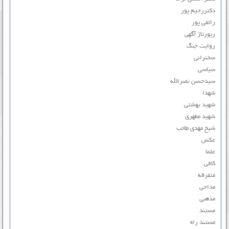
دکتررحیم پور
رائفی پور
رپورتاژ آگهی
روایت جنگ
سخنرانی
سیاسی
سیدحسن نصرالله
شهدا
شهید بهشتی
شهید مطهری
شیخ مهدی طائب
عکس
علما
کافی
متفرقه
مداحی
مذهبی
مستند
مستند راه