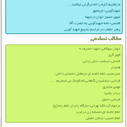
ما یافتیم آنچه را که دیگران نیافتند….
شهیدآوینی-خرمشهر
شوق حضور جوان درجبهه
قاسمی-نامه شهیدآوینی به حضرت آقا
رهبر انقلاب در مراسم تشییع شهید آوینی
مطالب تصادفی
ابوذر بیوکافی-شهدا-محرم۹۰
کولر گری
قاسمی-سیاست تنش زدایی
هشدار
صبرعجیب امام خامنه ای درمقابل دشمنان داخلی
قرائتی-نبخشیدن گناهانی که کوچک می شماریم…..
مهدی مختاری
بیدار باشید
قرائتی-تحول
مرحوم آیت‌الله تهرانی-جایگاه زائران امام رضا(ع)
امام خامنه ای-مسئله زن درغرب
امام خمینی-عرفان حقیقی