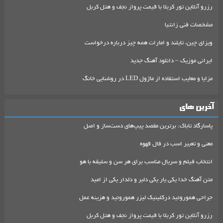
رزرو آنلاین تور کربلا با قیمت پرواز نجف و هتل کربل
مشخصات فنی زانتیا
ویزای چین، تایلند و امارات همه چیز درباره درخواست
ایرانی موزیک – دانلود آهنگ جدید
مزایا و معایب استفاده از ماژول LED در روشنایی خانگ
آخرین های
پاسارگاد تاباک: برترین مقصد پیپ‌های دست‌ساز و اصل
معنی و تعبیر اسب در فال قهوه
انتخاب فیلم و سریال مناسب برای هر سن و سلیقه با هو
متن آهنگ خدا یکی یار یکی دلبر و دلدار یکی از امید
جراحی هموروئید درکلینیک لیزر هموروئید و هزینه عمل
رزرو آنلاین تور کربلا با قیمت پرواز نجف و هتل کربل