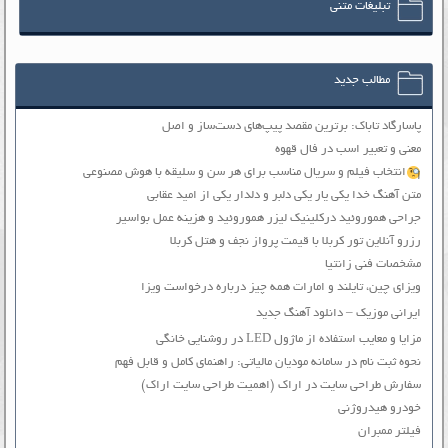
تبلیغات متنی
مطالب جدید
پاسارگاد تاباک: برترین مقصد پیپ‌های دست‌ساز و اصل
معنی و تعبیر اسب در فال قهوه
انتخاب فیلم و سریال مناسب برای هر سن و سلیقه با هوش مصنوعی
متن آهنگ خدا یکی یار یکی دلبر و دلدار یکی از امید عقابی
جراحی هموروئید درکلینیک لیزر هموروئید و هزینه عمل بواسیر
رزرو آنلاین تور کربلا با قیمت پرواز نجف و هتل کربلا
مشخصات فنی زانتیا
ویزای چین، تایلند و امارات همه چیز درباره درخواست ویزا
ایرانی موزیک – دانلود آهنگ جدید
مزایا و معایب استفاده از ماژول LED در روشنایی خانگی
نحوه ثبت نام در سامانه مودیان مالیاتی: راهنمای کامل و قابل فهم
سفارش طراحی سایت در اراک (اهمیت طراحی سایت اراک)
خودرو هیدروژنی
فیلتر ممبران