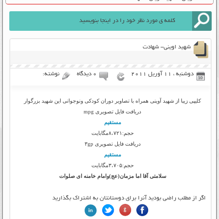
شهید اوینی- شهادت
دوشنبه ، 11 آوریل 2011
۰ دیدگاه
نوشته:
کلیپی زیبا از شهید آوینی همراه با تصاویر دوران کودکی ونوجوانی این شهید بزرگوار
دریافت فایل تصویری mpg
مستقیم
حجم:۸،۷۲۱مگابایت
دریافت فایل تصویری ۳gp
مستقیم
حجم:۳،۷۰۵مگابایت
سلامتی آقا اما مزمان(عج)وامام خامنه ای صلوات
اگر از مطلب راضی بودید آنرا برای دوستانتان به اشتراک بگذارید