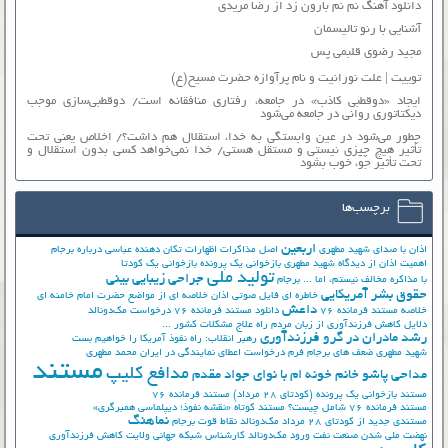
دانلود آهنگ نم نم بارون زد از رضا مریدی
آشنایی با رنو تالیسمان
مجید رضوی قلبمی پس
توییت | علت نورانیت و نام پرآوازه حضرت مسیح(ع)
ایجاد «دوقطبی کاذب» در جامعه، رفتاری منافقانه است/ دوقطبی‌سازی موجب
دیکتاتوری روانی در جامعه می‌شود
چطور می‌شود در عین وابستگی به خدا، استقلال هم داشت؟/ اخلاص یعنی تحت
تأثیر هیچ چیزی نیستی و مستقل هستی/ خدا نمی‌خواهد کسی بدون استقلال و
تحت تأثیر جوّ، خوب بشود
برچسب‌ها
اربعین
اذان با صدای شهید مطهری
اصل مذاکرات
اظهارات تکان دهنده عباسی درباره برجام
اهمیت اذان از دیدگاه شهید مطهری
بازخوانی یک پرونده
بازخوانی یک کودتا
تولید ملی
جراحی زیبایی بینی
با مذاکره مخالف نیستم، اما ...
برجام
حقوق بشر آمریکایی
خاطره ای فایل صوتی اذان
خلاصه ای از مواضع حضرت امام خامنه ای
داعش
خلاصه مستند فرمانده 76
دانلود مستند فرمانده 76
درخواست مک‌دونالد
دلایل کاهش فرزندآوری از زبان مردم
راه علاج مشکلات کشور ...
رشد مادران در گرو فرزندآوری
رهبر انقلاب: راه نفوذ آمریکا را خواهیم بست
شهید مطهری
ضعف های برجام
فرم درخواست اعطای نمایندگی در ایران
محمد مطهری
مستند
مدافع کلیپ
مداحی پاشو خانم خونه ام با نوای جواد مقدم
مستند بازخوانی یک پرونده (کودتای 28 مرداد)
مستند فرمانده 76
مستند فرمانده 76 شامل چیست؟
مستند کوتاه «نقشه نفوذ؛ دیپلماسی همبرگری»
نماهنگ
مستندی جدید از کودتای 28 مرداد
مک‌دونالد
نقاط قوت برجام
نهضت ملي شدن صنعت نفت
ورود مک‌دونالد
کارشناس شبکه جهانی ولایت
کاهش فرزندآوری