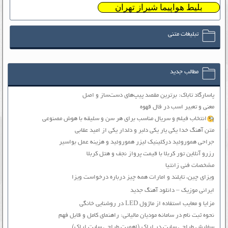
بلیط هواپیما شیراز تهران
تبلیغات متنی
مطالب جدید
پاسارگاد تاباک: برترین مقصد پیپ‌های دست‌ساز و اصل
معنی و تعبیر اسب در فال قهوه
انتخاب فیلم و سریال مناسب برای هر سن و سلیقه با هوش مصنوعی
متن آهنگ خدا یکی یار یکی دلبر و دلدار یکی از امید عقابی
جراحی هموروئید درکلینیک لیزر هموروئید و هزینه عمل بواسیر
رزرو آنلاین تور کربلا با قیمت پرواز نجف و هتل کربلا
مشخصات فنی زانتیا
ویزای چین، تایلند و امارات همه چیز درباره درخواست ویزا
ایرانی موزیک – دانلود آهنگ جدید
مزایا و معایب استفاده از ماژول LED در روشنایی خانگی
نحوه ثبت نام در سامانه مودیان مالیاتی: راهنمای کامل و قابل فهم
سفارش طراحی سایت در اراک (اهمیت طراحی سایت اراک)