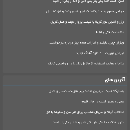
متن آهنگ خدا یکی یار یکی دلبر و دلدار یکی از امید
جراحی هموروئید درکلینیک لیزر هموروئید و هزینه عمل
رزرو آنلاین تور کربلا با قیمت پرواز نجف و هتل کربل
مشخصات فنی زانتیا
ویزای چین، تایلند و امارات همه چیز درباره درخواست
ایرانی موزیک – دانلود آهنگ جدید
مزایا و معایب استفاده از ماژول LED در روشنایی خانگ
آخرین های
پاسارگاد تاباک: برترین مقصد پیپ‌های دست‌ساز و اصل
معنی و تعبیر اسب در فال قهوه
انتخاب فیلم و سریال مناسب برای هر سن و سلیقه با هو
متن آهنگ خدا یکی یار یکی دلبر و دلدار یکی از امید