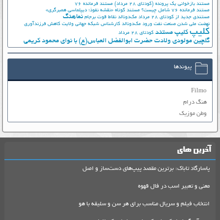
مستند بازخوانی یک پرونده (کودتای 28 مرداد)
مستند فرمانده 76
مستند فرمانده 76 شامل چیست؟
مستند کوتاه «نقشه نفوذ؛ دیپلماسی همبرگری»
نماهنگ
مستندی جدید از کودتای 28 مرداد
مک‌دونالد
نقاط قوت برجام
نهضت ملي شدن صنعت نفت
ورود مک‌دونالد
کارشناس شبکه جهانی ولایت
کاهش فرزندآوری
کلیپ
کلیپ مستند
کودتای 28 مرداد
گلچین مولودی ولادت حضرت ابوالفضل العباس(ع) با نوای محمود کریمی
پیوندها
Filmo
هنگ درام
وطن موزیک
آخرین های
پاسارگاد تاباک: برترین مقصد پیپ‌های دست‌ساز و اصل
معنی و تعبیر اسب در فال قهوه
انتخاب فیلم و سریال مناسب برای هر سن و سلیقه با هو