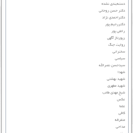
دسته‌بندی نشده
دکتر حسن روحانی
دکتراحمدی نژاد
دکتررحیم پور
رائفی پور
رپورتاژ آگهی
روایت جنگ
سخنرانی
سیاسی
سیدحسن نصرالله
شهدا
شهید بهشتی
شهید مطهری
شیخ مهدی طائب
عکس
علما
کافی
متفرقه
مداحی