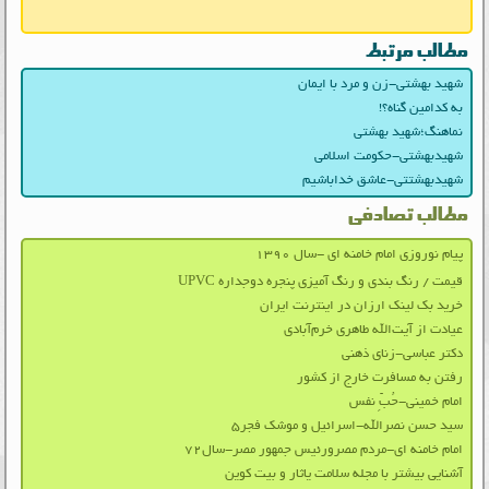
مطالب مرتبط
شهید بهشتی-زن و مرد با ایمان
به کدامین گناه؟!
نماهنگ؛شهید بهشتی
شهیدبهشتی-حکومت اسلامی
شهیدبهشتتی-عاشق خداباشیم
مطالب تصادفی
پیام نوروزی امام خامنه ای -سال ۱۳۹۰
قیمت / رنگ بندی و رنگ آمیزی پنجره دوجداره UPVC
خرید بک لینک ارزان در اینترنت ایران
عیادت از آیت‌الله طاهری خرم‌آبادی
دکتر عباسی-زنای ذهنی
رفتن به مسافرت خارج از کشور
امام خمینی-حُبِّ نفس
سید حسن نصرالله-اسرائیل و موشک فجر۵
امام خامنه ای-مردم مصرورئیس جمهور مصر-سال۷۲
آشنایی بیشتر با مجله سلامت یاثار و بیت کوین