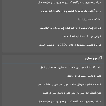
جراحی هموروئید درکلینیک لیزر هموروئید و هزینه عمل
رزرو آنلاین تور کربلا با قیمت پرواز نجف و هتل کربل
مشخصات فنی زانتیا
ویزای چین، تایلند و امارات همه چیز درباره درخواست
ایرانی موزیک – دانلود آهنگ جدید
مزایا و معایب استفاده از ماژول LED در روشنایی خانگ
آخرین های
پاسارگاد تاباک: برترین مقصد پیپ‌های دست‌ساز و اصل
معنی و تعبیر اسب در فال قهوه
انتخاب فیلم و سریال مناسب برای هر سن و سلیقه با هو
متن آهنگ خدا یکی یار یکی دلبر و دلدار یکی از امید
جراحی هموروئید درکلینیک لیزر هموروئید و هزینه عمل