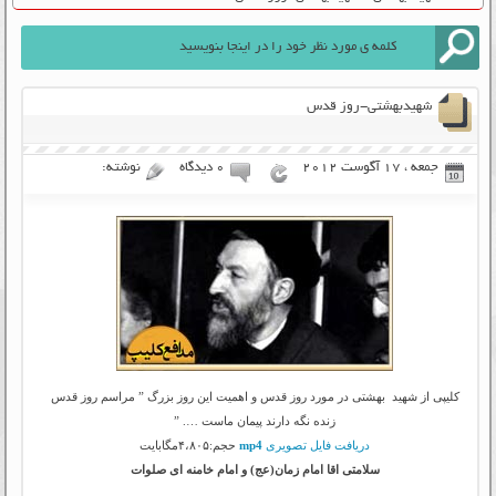
شهیدبهشتی-روز قدس
جمعه ، 17 آگوست 2012
۰ دیدگاه
نوشته:
کلیپی از شهید بهشتی در مورد روز قدس و اهمیت این روز بزرگ ” مراسم روز قدس
زنده نگه دارند پیمان ماست …. ”
دریافت فایل تصویری
mp4
حجم:۴،۸۰۵مگابایت
سلامتی اقا امام زمان(عج) و امام خامنه ای صلوات