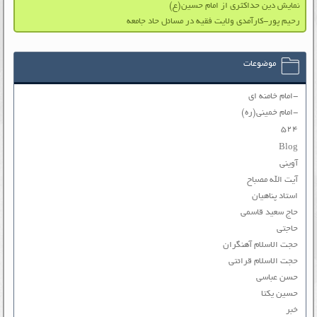
نمایش دین حداکثری از امام حسین(ع)
رحیم پور-کارآمدی ولایت فقیه در مسائل حاد جامعه
موضوعات
-امام خامنه ای
-امام خمینی(ره)
۵۲۴
Blog
آوینی
آیت الله مصباح
استاد پناهیان
حاج سعید قاسمی
حاجتی
حجت الاسلام آهنگران
حجت الاسلام قرائتی
حسن عباسی
حسین یکتا
خبر