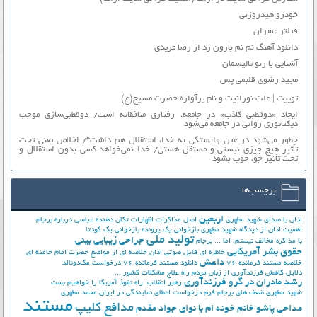
خودرو هیدروژنی
فیلتر ممبران
دانلود آهنگ نم نم بارون زد از رضا مریدی
آشنایی با رنو تالیسمان
مجید رضوی قلبمی پس
توییت | علت نورانیت و نام پرآوازه حضرت مسیح(ع)
ایجاد «دوقطبی کاذب» در جامعه، رفتاری منافقانه است/ دوقطبی‌سازی موجب
دیکتاتوری روانی در جامعه می‌شود
چطور می‌شود در عین وابستگی به خدا، استقلال هم داشت؟/ اخلاص یعنی تحت
تأثیر هیچ چیزی نیستی و مستقل هستی/ خدا نمی‌خواهد کسی بدون استقلال و
تحت تأثیر جوّ، خوب بشود
برچسب‌ها
اربعین
اذان با صدای شهید مطهری
اصل مذاکرات
اظهارات تکان دهنده عباسی درباره برجام
اهمیت اذان از دیدگاه شهید مطهری
بازخوانی یک پرونده
بازخوانی یک کودتا
تولید ملی
جراحی زیبایی بینی
با مذاکره مخالف نیستم، اما ...
برجام
حقوق بشر آمریکایی
خاطره ای فایل صوتی اذان
خلاصه ای از مواضع حضرت امام خامنه ای
داعش
خلاصه مستند فرمانده 76
دانلود مستند فرمانده 76
درخواست مک‌دونالد
دلایل کاهش فرزندآوری از زبان مردم
راه علاج مشکلات کشور ...
رشد مادران در گرو فرزندآوری
رهبر انقلاب: راه نفوذ آمریکا را خواهیم بست
شهید مطهری
ضعف های برجام
فرم درخواست اعطای نمایندگی در ایران
محمد مطهری
مستند
مدافع کلیپ
مداحی پاشو خانم خونه ام با نوای جواد مقدم