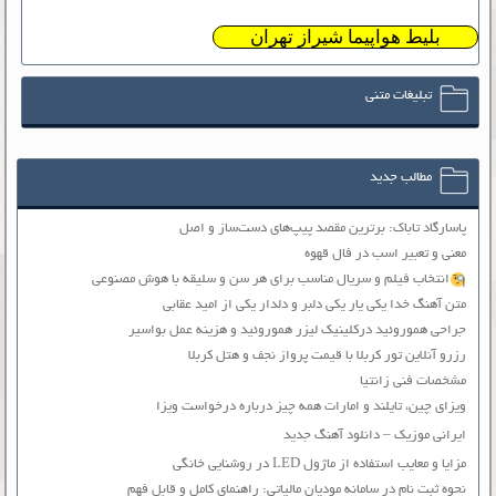
بلیط هواپیما شیراز تهران
تبلیغات متنی
مطالب جدید
پاسارگاد تاباک: برترین مقصد پیپ‌های دست‌ساز و اصل
معنی و تعبیر اسب در فال قهوه
انتخاب فیلم و سریال مناسب برای هر سن و سلیقه با هوش مصنوعی
متن آهنگ خدا یکی یار یکی دلبر و دلدار یکی از امید عقابی
جراحی هموروئید درکلینیک لیزر هموروئید و هزینه عمل بواسیر
رزرو آنلاین تور کربلا با قیمت پرواز نجف و هتل کربلا
مشخصات فنی زانتیا
ویزای چین، تایلند و امارات همه چیز درباره درخواست ویزا
ایرانی موزیک – دانلود آهنگ جدید
مزایا و معایب استفاده از ماژول LED در روشنایی خانگی
نحوه ثبت نام در سامانه مودیان مالیاتی: راهنمای کامل و قابل فهم