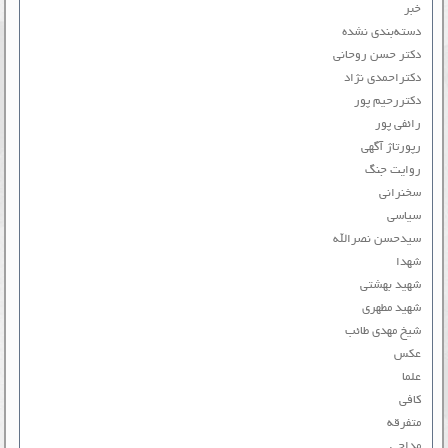
خبر
دسته‌بندی نشده
دکتر حسن روحانی
دکتراحمدی نژاد
دکتررحیم پور
رائفی پور
رپورتاژ آگهی
روایت جنگ
سخنرانی
سیاسی
سیدحسن نصرالله
شهدا
شهید بهشتی
شهید مطهری
شیخ مهدی طائب
عکس
علما
کافی
متفرقه
مداحی