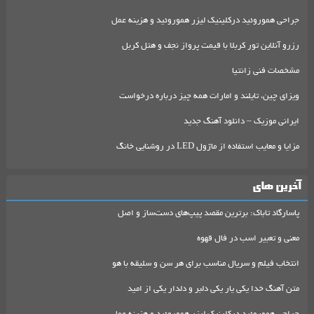
جراحی هموروئید درکلینیک لیزر هموروئید و هزینه عمل
رزرو آنلاین تور کربلا با قیمت پرواز نجف و هتل کربل
مشخصات فنی زانتیا
ویزای چین، تایلند و امارات همه چیز درباره درخواست
ایرانی موزیک – دانلود آهنگ جدید
مزایا و معایب استفاده از ماژول LED در روشنایی خانگ
آخرین های
پاسارگاد تاباک: برترین مقصد پیپ‌های دست‌ساز و اصل
معنی و تعبیر اسب در فال قهوه
انتخاب فیلم و سریال مناسب برای هر سن و سلیقه با هو
متن آهنگ خدا یکی یار یکی دلبر و دلدار یکی از امید