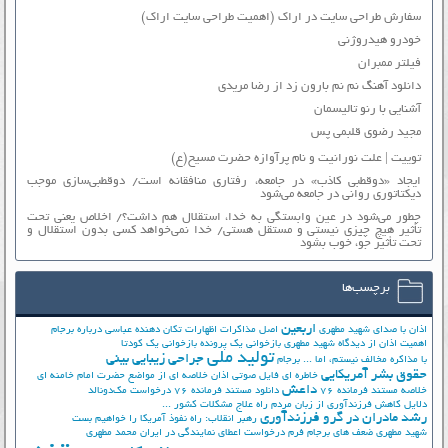
سفارش طراحی سایت در اراک (اهمیت طراحی سایت اراک)
خودرو هیدروژنی
فیلتر ممبران
دانلود آهنگ نم نم بارون زد از رضا مریدی
آشنایی با رنو تالیسمان
مجید رضوی قلبمی پس
توییت | علت نورانیت و نام پرآوازه حضرت مسیح(ع)
ایجاد «دوقطبی کاذب» در جامعه، رفتاری منافقانه است/ دوقطبی‌سازی موجب
دیکتاتوری روانی در جامعه می‌شود
چطور می‌شود در عین وابستگی به خدا، استقلال هم داشت؟/ اخلاص یعنی تحت
تأثیر هیچ چیزی نیستی و مستقل هستی/ خدا نمی‌خواهد کسی بدون استقلال و
تحت تأثیر جوّ، خوب بشود
برچسب‌ها
اربعین
اذان با صدای شهید مطهری
اصل مذاکرات
اظهارات تکان دهنده عباسی درباره برجام
اهمیت اذان از دیدگاه شهید مطهری
بازخوانی یک پرونده
بازخوانی یک کودتا
تولید ملی
جراحی زیبایی بینی
با مذاکره مخالف نیستم، اما ...
برجام
حقوق بشر آمریکایی
خاطره ای فایل صوتی اذان
خلاصه ای از مواضع حضرت امام خامنه ای
داعش
خلاصه مستند فرمانده 76
دانلود مستند فرمانده 76
درخواست مک‌دونالد
دلایل کاهش فرزندآوری از زبان مردم
راه علاج مشکلات کشور ...
رشد مادران در گرو فرزندآوری
رهبر انقلاب: راه نفوذ آمریکا را خواهیم بست
شهید مطهری
ضعف های برجام
فرم درخواست اعطای نمایندگی در ایران
محمد مطهری