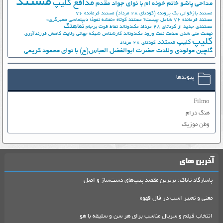
مستند
مدافع کلیپ
مداحی پاشو خانم خونه ام با نوای جواد مقدم
مستند بازخوانی یک پرونده (کودتای 28 مرداد)
مستند فرمانده 76
مستند فرمانده 76 شامل چیست؟
مستند کوتاه «نقشه نفوذ؛ دیپلماسی همبرگری»
نماهنگ
مستندی جدید از کودتای 28 مرداد
مک‌دونالد
نقاط قوت برجام
نهضت ملي شدن صنعت نفت
ورود مک‌دونالد
کارشناس شبکه جهانی ولایت
کاهش فرزندآوری
کلیپ
کلیپ مستند
کودتای 28 مرداد
گلچین مولودی ولادت حضرت ابوالفضل العباس(ع) با نوای محمود کریمی
پیوندها
Filmo
هنگ درام
وطن موزیک
آخرین های
پاسارگاد تاباک: برترین مقصد پیپ‌های دست‌ساز و اصل
معنی و تعبیر اسب در فال قهوه
انتخاب فیلم و سریال مناسب برای هر سن و سلیقه با هو