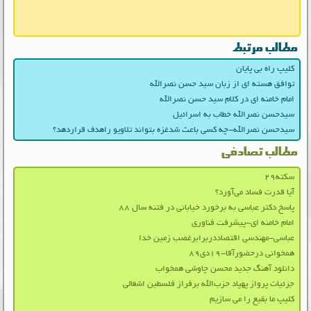
مطالب مرتبط
کلیپ راه بی پایان
توافق هسته ای از زبان سید حسن نصرالله
امام خامنه ای در کلام سید حسن نصرالله
سیدحسن نصرالله خطاب به اسرائیل
سیدحسن نصرالله-چه کسی باعث شدغزه بتواند تلاویو راهدف قراردهد؟
مطالب تصادفی
سکته۲۹
آیا قدرت فساد می‌آورد؟
پاسخ دکتر عباسی به برخورد خیابانی در فتنه سال ۸۸
امام خامنه ای-پیشرفت فناوری
عباسی-مهندسی اقتصاددربرابرغصب زمین خدا
همخوانی درحضورآقا-۱۹دی۸۹
دانلود آهنگ جدید محسن چاوشی همخواب
جزئیات پرواز پهپاد حزب‌الله برفراز فلسطین اشغالی
کلیپ ما بقیع را می سازیم