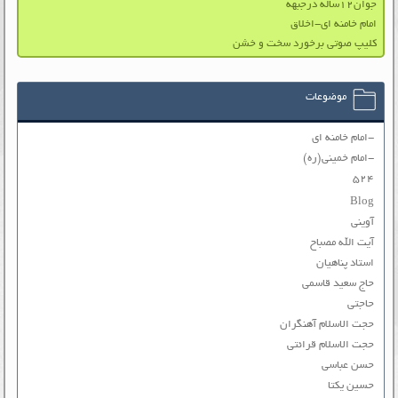
جوان۱۲ساله درجبهه
امام خامنه ای-اخلاق
کلیپ صوتی برخورد سخت و خشن
موضوعات
-امام خامنه ای
-امام خمینی(ره)
۵۲۴
Blog
آوینی
آیت الله مصباح
استاد پناهیان
حاج سعید قاسمی
حاجتی
حجت الاسلام آهنگران
حجت الاسلام قرائتی
حسن عباسی
حسین یکتا