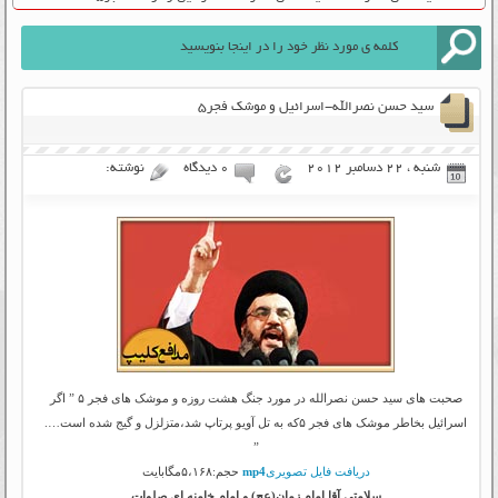
سید حسن نصرالله-اسرائیل و موشک فجر۵
شنبه ، 22 دسامبر 2012
۰ دیدگاه
نوشته:
صحبت های سید حسن نصرالله در مورد جنگ هشت روزه و موشک های فجر ۵ ” اگر
اسرائیل بخاطر موشک های فجر ۵که به تل آویو پرتاپ شد،متزلزل و گیج شده است….
”
دریافت فایل تصویری
mp4
حجم:۵،۱۶۸مگابایت
سلامتی آقا امام زمان(عج) و امام خامنه ای صلوات