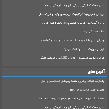
متن آهنگ خدا یکی یار یکی دلبر و دلدار یکی از امید
جراحی هموروئید درکلینیک لیزر هموروئید و هزینه عمل
رزرو آنلاین تور کربلا با قیمت پرواز نجف و هتل کربل
مشخصات فنی زانتیا
ویزای چین، تایلند و امارات همه چیز درباره درخواست
ایرانی موزیک – دانلود آهنگ جدید
مزایا و معایب استفاده از ماژول LED در روشنایی خانگ
آخرین های
پاسارگاد تاباک: برترین مقصد پیپ‌های دست‌ساز و اصل
معنی و تعبیر اسب در فال قهوه
انتخاب فیلم و سریال مناسب برای هر سن و سلیقه با هو
متن آهنگ خدا یکی یار یکی دلبر و دلدار یکی از امید