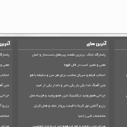
آخرین های
آخرین
پاسارگاد تاباک: برترین مقصد پیپ‌های دست‌ساز و اصل
پاسارگا
معنی و تعبیر اسب در فال قهوه
معنی و 
انتخاب فیلم و سریال مناسب برای هر سن و سلیقه با هو
انتخاب
متن آهنگ خدا یکی یار یکی دلبر و دلدار یکی از امید
متن آهن
جراحی هموروئید درکلینیک لیزر هموروئید و هزینه عمل
جراحی 
رزرو آنلاین تور کربلا با قیمت پرواز نجف و هتل کربل
رزرو آن
مشخصات فنی زانتیا
مشخصات
ویزای چین، تایلند و امارات همه چیز درباره درخواست
ویزای چ