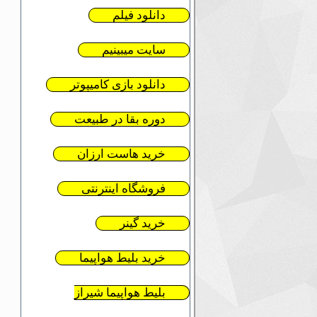
دانلود فیلم
سایت میبینیم
دانلود بازی کامیپوتر
دوره بقا در طبیعت
خرید هاست ارزان
فروشگاه اینترنتی
خرید گینر
خرید بلیط هواپیما
بلیط هواپیما شیراز