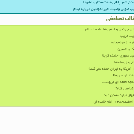
/ شعر پایانی هیئت میثاق با شهدا
پ صوتی وصیت امیرالمومنین درباره ایتام
الب تصادفی
ن بی دین و امام رضا علیه السلام
یت غریب
ره از مردم پاوه
ک یا حسین
د مطهری-حادثه کربلا
فی پور-شیعه
 آمریکا به ایران حمله نمی کند؟
ند اربعین منا
چه قطعه ای ازبهشت
کدامین گناه؟!
های مبارک شدن عید
منه ای