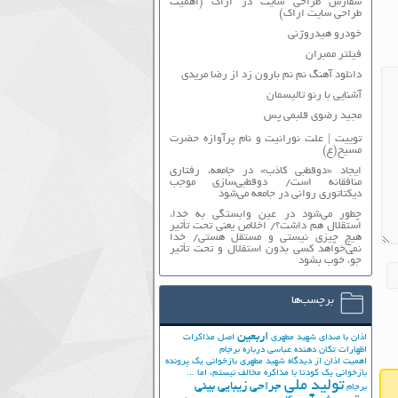
سفارش طراحی سایت در اراک (اهمیت
طراحی سایت اراک)
خودرو هیدروژنی
فیلتر ممبران
دانلود آهنگ نم نم بارون زد از رضا مریدی
آشنایی با رنو تالیسمان
مجید رضوی قلبمی پس
توییت | علت نورانیت و نام پرآوازه حضرت
مسیح(ع)
ایجاد «دوقطبی کاذب» در جامعه، رفتاری
منافقانه است/ دوقطبی‌سازی موجب
دیکتاتوری روانی در جامعه می‌شود
چطور می‌شود در عین وابستگی به خدا،
استقلال هم داشت؟/ اخلاص یعنی تحت تأثیر
هیچ چیزی نیستی و مستقل هستی/ خدا
نمی‌خواهد کسی بدون استقلال و تحت تأثیر
جوّ، خوب بشود
برچسب‌ها
اربعین
اذان با صدای شهید مطهری
اصل مذاکرات
اظهارات تکان دهنده عباسی درباره برجام
اهمیت اذان از دیدگاه شهید مطهری
بازخوانی یک پرونده
بازخوانی یک کودتا
با مذاکره مخالف نیستم، اما ...
تولید ملی
جراحی زیبایی بینی
برجام