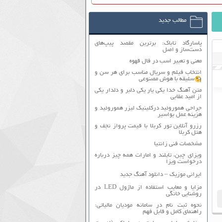
مطالب جدید
پاسارگاد تاباک: برترین مقصد پیپ‌های
دست‌ساز و اصل
معنی و تعبیر اسب در فال قهوه
انتخاب فیلم و سریال مناسب برای هر سن و
سلیقه با هوش مصنوعی
متن آهنگ خدا یکی یار یکی دلبر و دلدار یکی
از امید عقابی
جراحی هموروئید درکلینیک لیزر هموروئید و
هزینه عمل بواسیر
رزرو آنلاین تور کربلا با قیمت پرواز نجف و
هتل کربلا
مشخصات فنی زانتیا
ویزای چین، تایلند و امارات همه چیز درباره
درخواست ویزا
ایرانی موزیک – دانلود آهنگ جدید
مزایا و معایب استفاده از ماژول LED در
روشنایی خانگی
نحوه ثبت نام در سامانه مودیان مالیاتی:
راهنمای کامل و قابل فهم