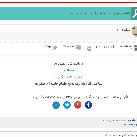
سکته ۱۱
پنج‌شنبه ، 2 ژوئن 2011
۰ دیدگاه
نوشته:
دریافت فایل تصویری
مستقیم
حجم:۱۶،۳۰۹مگابایت
سلامتی آقا امام زمان(عج)وامام خامنه ای صلوات
اگر از مطلب راضی بودید آنرا برای دوستانتان به اشتراک بگذارید
وضوع :
دسته‌بندی نشده
رچسب ها :