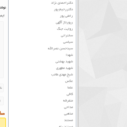
دکتراحمدی نژاد
نوشت
دکتررحیم پور
ایم
رائفی پور
رپورتاژ آگهی
روایت جنگ
سخنرانی
سیاسی
سیدحسن نصرالله
شهدا
شهید بهشتی
شهید مطهری
شیخ مهدی طائب
عکس
علما
کافی
متفرقه
مداحی
مطا
مذهبی
مستند
مستند راه