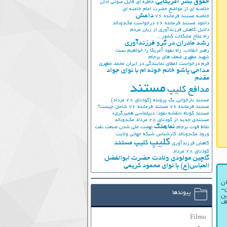
حقوق بشر آمریکایی
خاطره ای فایل صوتی اذان
خلاصه ای از مواضع حضرت امام خامنه ای
داعش
خلاصه مستند فرمانده 76
دانلود مستند فرمانده 76
درخواست مک‌دونالد
دلایل کاهش فرزندآوری از زبان مردم
راه علاج مشکلات کشور ...
رشد مادران در گرو فرزندآوری
رهبر انقلاب: راه نفوذ آمریکا را خواهیم بست
شهید مطهری
ضعف های برجام
فرم درخواست اعطای نمایندگی در ایران
محمد مطهری
مداحی پاشو خانم خونه ام با نوای جواد
مقدم
مستند
مدافع کلیپ
مستند بازخوانی یک پرونده (کودتای 28 مرداد)
مستند فرمانده 76
مستند فرمانده 76 شامل چیست؟
مستند کوتاه «نقشه نفوذ؛ دیپلماسی همبرگری»
مستندی جدید از کودتای 28 مرداد
مک‌دونالد
نماهنگ
نقاط قوت برجام
نهضت ملي شدن صنعت نفت
ورود مک‌دونالد
کارشناس شبکه جهانی ولایت
کلیپ
کلیپ مستند
کاهش فرزندآوری
کودتای 28 مرداد
گلچین مولودی ولادت حضرت ابوالفضل
العباس(ع) با نوای محمود کریمی
ان
ن-
پیوندها
ین
اف
Filmo