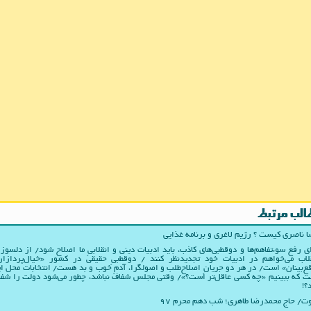
الب مرتبط
 ناصری کیست ؟ رژیم لاغری و برنامه غذایی
ی رفع سوءتفاهم‌ها و دوقطبی‌های کاذب، باید ادبیات دینی و انقلابیِ ما اصلاح شود/ از دلسوز
لاب می‌خواهم در ادبیات‌ خود تجدیدنظر کنند / دوقطبیِ حقیقی در کشور «خیال‌پردازا
ع‌بینان» است/ در هر دو جریانِ اصلاح‌طلب و اصولگرا، آدمِ خوب و بد هست/ انتخابات محل ا
 که ببینیم «چه کسی عاقل‌تر است؟»/ وقتی مجلس شفاف نباشد، چطور می‌شود دولت را شف
؟!
/ حاج محمدرضا طاهری؛ شب دهم محرم ۹۷