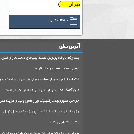
تهران
تبلیغات متنی
آخرین های
پاسارگاد تاباک: برترین مقصد پیپ‌های دست‌ساز و اصل
معنی و تعبیر اسب در فال قهوه
انتخاب فیلم و سریال مناسب برای هر سن و سلیقه با هو
متن آهنگ خدا یکی یار یکی دلبر و دلدار یکی از امید
جراحی هموروئید درکلینیک لیزر هموروئید و هزینه عمل
رزرو آنلاین تور کربلا با قیمت پرواز نجف و هتل کربل
مشخصات فنی زانتیا
ویزای چین، تایلند و امارات همه چیز درباره درخواست