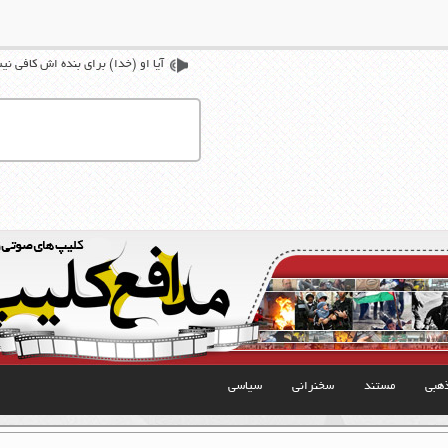
آیا او (خدا) برای بنده اش کافی ن
هبی
مستند
سخنرانی
سیاسی