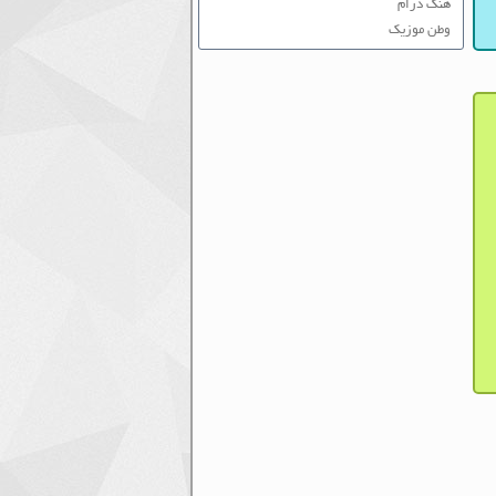
هنگ درام
وطن موزیک