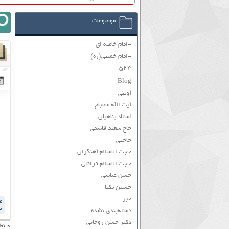
موضوعات
-امام خامنه ای
-امام خمینی(ره)
۵۲۴
Blog
آوینی
آیت الله مصباح
استاد پناهیان
حاج سعید قاسمی
حاجتی
حجت الاسلام آهنگران
حجت الاسلام قرائتی
حسن عباسی
حسین یکتا
خبر
م
ب
دسته‌بندی نشده
دکتر حسن روحانی
۰ نظر به ثبت رسیده است