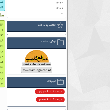
صوت
۱۳۹۰
کلی
۱۳۸۹
۶
مط
جوا
مطالب پربازدید
ولا
خاط
لبی
لوگوی سایت
شهی
رائ
چرا
مست
شلم
به 
راه
تبلیغات
۱۴اسفند۱۳۵۹-امام خا
خرید بک لینک ارزان
خرید بک لینک معتبر