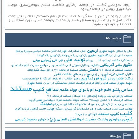
ایجاد «دوقطبی کاذب» در جامعه، رفتاری منافقانه است/ دوقطبی‌سازی موجب
دیکتاتوری روانی در جامعه می‌شود
چطور می‌شود در عین وابستگی به خدا، استقلال هم داشت؟/ اخلاص یعنی تحت
تأثیر هیچ چیزی نیستی و مستقل هستی/ خدا نمی‌خواهد کسی بدون استقلال و
تحت تأثیر جوّ، خوب بشود
برچسب‌ها
اربعین
اذان با صدای شهید مطهری
اصل مذاکرات
اظهارات تکان دهنده عباسی درباره برجام
اهمیت اذان از دیدگاه شهید مطهری
بازخوانی یک پرونده
بازخوانی یک کودتا
تولید ملی
جراحی زیبایی بینی
با مذاکره مخالف نیستم، اما ...
برجام
حقوق بشر آمریکایی
خاطره ای فایل صوتی اذان
خلاصه ای از مواضع حضرت امام خامنه ای
داعش
خلاصه مستند فرمانده 76
دانلود مستند فرمانده 76
درخواست مک‌دونالد
دلایل کاهش فرزندآوری از زبان مردم
راه علاج مشکلات کشور ...
رشد مادران در گرو فرزندآوری
رهبر انقلاب: راه نفوذ آمریکا را خواهیم بست
شهید مطهری
ضعف های برجام
فرم درخواست اعطای نمایندگی در ایران
محمد مطهری
مستند
مدافع کلیپ
مداحی پاشو خانم خونه ام با نوای جواد مقدم
مستند بازخوانی یک پرونده (کودتای 28 مرداد)
مستند فرمانده 76
مستند فرمانده 76 شامل چیست؟
مستند کوتاه «نقشه نفوذ؛ دیپلماسی همبرگری»
نماهنگ
مستندی جدید از کودتای 28 مرداد
مک‌دونالد
نقاط قوت برجام
نهضت ملي شدن صنعت نفت
ورود مک‌دونالد
کارشناس شبکه جهانی ولایت
کاهش فرزندآوری
کلیپ
کلیپ مستند
کودتای 28 مرداد
گلچین مولودی ولادت حضرت ابوالفضل العباس(ع) با نوای محمود کریمی
پیوندها