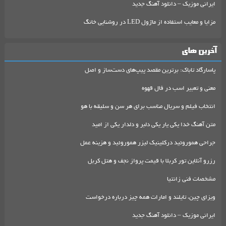
ایرانی موزیک – دانلود آهنگ جدید
مزایا و معایب استفاده از ماژول LED در روشنایی خانگ
آخرین های
پاسارگاد تاباک: برترین مقصد پیپ‌های دست‌ساز و اصل
معنی و تعبیر اسب در فال قهوه
انتخاب فیلم و سریال مناسب برای هر سن و سلیقه با هو
متن آهنگ خدا یکی یار یکی دلبر و دلدار یکی از امید
جراحی هموروئید درکلینیک لیزر هموروئید و هزینه عمل
رزرو آنلاین تور کربلا با قیمت پرواز نجف و هتل کربل
مشخصات فنی زانتیا
ویزای چین، تایلند و امارات همه چیز درباره درخواست
ایرانی موزیک – دانلود آهنگ جدید