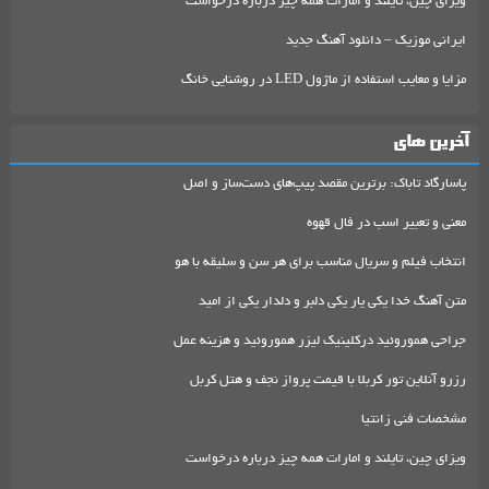
ویزای چین، تایلند و امارات همه چیز درباره درخواست
ایرانی موزیک – دانلود آهنگ جدید
مزایا و معایب استفاده از ماژول LED در روشنایی خانگ
آخرین های
پاسارگاد تاباک: برترین مقصد پیپ‌های دست‌ساز و اصل
معنی و تعبیر اسب در فال قهوه
انتخاب فیلم و سریال مناسب برای هر سن و سلیقه با هو
متن آهنگ خدا یکی یار یکی دلبر و دلدار یکی از امید
جراحی هموروئید درکلینیک لیزر هموروئید و هزینه عمل
رزرو آنلاین تور کربلا با قیمت پرواز نجف و هتل کربل
مشخصات فنی زانتیا
ویزای چین، تایلند و امارات همه چیز درباره درخواست