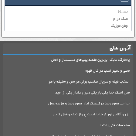
Filmo
هنگ درام
وطن موزیک
آخرین های
پاسارگاد تاباک: برترین مقصد پیپ‌های دست‌ساز و اصل
معنی و تعبیر اسب در فال قهوه
انتخاب فیلم و سریال مناسب برای هر سن و سلیقه با هو
متن آهنگ خدا یکی یار یکی دلبر و دلدار یکی از امید
جراحی هموروئید درکلینیک لیزر هموروئید و هزینه عمل
رزرو آنلاین تور کربلا با قیمت پرواز نجف و هتل کربل
مشخصات فنی زانتیا