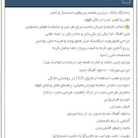
پاسارگاد تاباک: برترین مقصد پیپ‌های دست‌ساز و اصل
معنی و تعبیر اسب در فال قهوه
انتخاب فیلم و سریال مناسب برای هر سن و سلیقه با هوش مصنوعی
متن آهنگ خدا یکی یار یکی دلبر و دلدار یکی از امید عقابی
جراحی هموروئید درکلینیک لیزر هموروئید و هزینه عمل بواسیر
رزرو آنلاین تور کربلا با قیمت پرواز نجف و هتل کربلا
مشخصات فنی زانتیا
ویزای چین، تایلند و امارات همه چیز درباره درخواست ویزا
ایرانی موزیک – دانلود آهنگ جدید
مزایا و معایب استفاده از ماژول LED در روشنایی خانگی
نحوه ثبت نام در سامانه مودیان مالیاتی: راهنمای کامل و قابل فهم
سفارش طراحی سایت در اراک (اهمیت طراحی سایت اراک)
خودرو هیدروژنی
فیلتر ممبران
دانلود آهنگ نم نم بارون زد از رضا مریدی
آشنایی با رنو تالیسمان
مجید رضوی قلبمی پس
توییت | علت نورانیت و نام پرآوازه حضرت مسیح(ع)