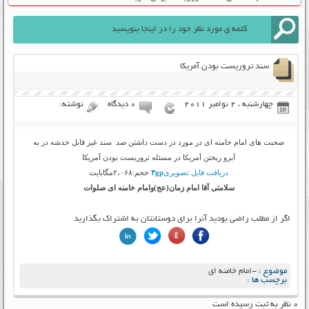
سند تروریست بودن آمریکا
چهارشنبه ، 2 نوامبر 2011
۰ دیدگاه
نوشته:
صحبت های امام خامنه ای در مورد در دست داشتن صد سند غیر قابل خدشه در به
آبرو ریختن آمریکا در مسئله تروریست بودن آمریکا
دریافت فایل تصویری
۳gp
حجم:۲،۰۶۸مگابایت
سلامتی آقا امام زمان(عج)وامام خامنه ای صلوات
اگر از مطلب راضی بودید آنرا برای دوستانتان به اشتراک بگذارید
موضوع :
-امام خامنه ای
برچسب ها :
۰ نظر به ثبت رسیده است