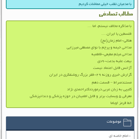
با مدعیان تقلب خیلی مماشات کردیم
مطالب تصادفی
با مذاکره مخالف نیستم، اما …
فلسطین یا ایران….
هلالی-امام زمان(عج)
مداحی خیمه و پرچم با نوای مصطفی میرزایی
مداحی میثم مطیعی-فاطمیه
بیعت علیه بدعت-۹دی
آژانس قابل اعتماد نیست
گزارش خبری روزنه ۲۹-فقر بزرگ روشنفکری در ایران
مستندصراط – قسمت دهم
کلیپی به زبان عربی درمورددکتراحمدی نژاد
معرفی ۵ وبسایت برتر و قابل اطمینان در حوزه پزشکی و دندانپزشکی
خط قرمز اوباما
موضوعات
-امام خامنه ای