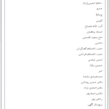
-امام خمینی(ره)
۵۲۴
Blog
آوینی
آیت الله مصباح
استاد پناهیان
حاج سعید قاسمی
حاجتی
حجت الاسلام آهنگران
حجت الاسلام قرائتی
حسن عباسی
حسین یکتا
خبر
دسته‌بندی نشده
دکتر حسن روحانی
دکتراحمدی نژاد
دکتررحیم پور
رائفی پور
رپورتاژ آگهی