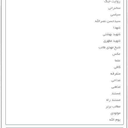
روایت جنگ
سخنرانی
سیاسی
سیدحسن نصرالله
شهدا
شهید بهشتی
شهید مطهری
شیخ مهدی طائب
عکس
علما
کافی
متفرقه
مداحی
مذهبی
مستند
مستند راه
مطالب برتر
مولودی
یوم الله