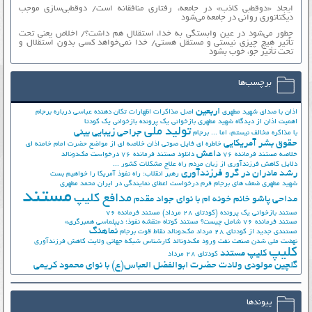
ایجاد «دوقطبی کاذب» در جامعه، رفتاری منافقانه است/ دوقطبی‌سازی موجب
دیکتاتوری روانی در جامعه می‌شود
چطور می‌شود در عین وابستگی به خدا، استقلال هم داشت؟/ اخلاص یعنی تحت
تأثیر هیچ چیزی نیستی و مستقل هستی/ خدا نمی‌خواهد کسی بدون استقلال و
تحت تأثیر جوّ، خوب بشود
برچسب‌ها
اربعین
اذان با صدای شهید مطهری
اصل مذاکرات
اظهارات تکان دهنده عباسی درباره برجام
اهمیت اذان از دیدگاه شهید مطهری
بازخوانی یک پرونده
بازخوانی یک کودتا
تولید ملی
جراحی زیبایی بینی
با مذاکره مخالف نیستم، اما ...
برجام
حقوق بشر آمریکایی
خاطره ای فایل صوتی اذان
خلاصه ای از مواضع حضرت امام خامنه ای
داعش
خلاصه مستند فرمانده 76
دانلود مستند فرمانده 76
درخواست مک‌دونالد
دلایل کاهش فرزندآوری از زبان مردم
راه علاج مشکلات کشور ...
رشد مادران در گرو فرزندآوری
رهبر انقلاب: راه نفوذ آمریکا را خواهیم بست
شهید مطهری
ضعف های برجام
فرم درخواست اعطای نمایندگی در ایران
محمد مطهری
مستند
مدافع کلیپ
مداحی پاشو خانم خونه ام با نوای جواد مقدم
مستند بازخوانی یک پرونده (کودتای 28 مرداد)
مستند فرمانده 76
مستند فرمانده 76 شامل چیست؟
مستند کوتاه «نقشه نفوذ؛ دیپلماسی همبرگری»
نماهنگ
مستندی جدید از کودتای 28 مرداد
مک‌دونالد
نقاط قوت برجام
نهضت ملي شدن صنعت نفت
ورود مک‌دونالد
کارشناس شبکه جهانی ولایت
کاهش فرزندآوری
کلیپ
کلیپ مستند
کودتای 28 مرداد
گلچین مولودی ولادت حضرت ابوالفضل العباس(ع) با نوای محمود کریمی
پیوندها