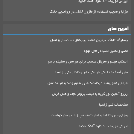
ایرانی موزیک – دانلود آهنگ جدید
مزایا و معایب استفاده از ماژول LED در روشنایی خانگ
آخرین های
پاسارگاد تاباک: برترین مقصد پیپ‌های دست‌ساز و اصل
معنی و تعبیر اسب در فال قهوه
انتخاب فیلم و سریال مناسب برای هر سن و سلیقه با هو
متن آهنگ خدا یکی یار یکی دلبر و دلدار یکی از امید
جراحی هموروئید درکلینیک لیزر هموروئید و هزینه عمل
رزرو آنلاین تور کربلا با قیمت پرواز نجف و هتل کربل
مشخصات فنی زانتیا
ویزای چین، تایلند و امارات همه چیز درباره درخواست
ایرانی موزیک – دانلود آهنگ جدید