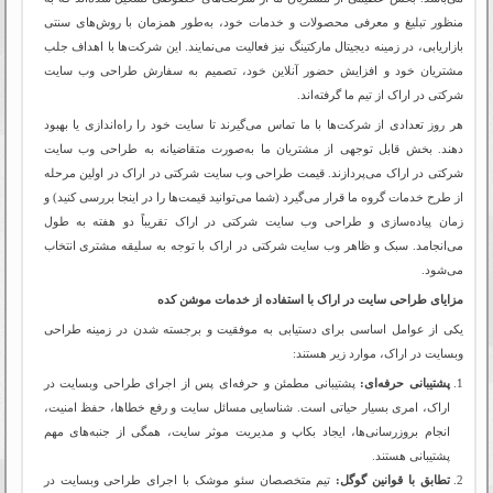
منظور تبلیغ و معرفی محصولات و خدمات خود، به‌طور همزمان با روش‌های سنتی
بازاریابی، در زمینه دیجیتال مارکتینگ نیز فعالیت می‌نمایند. این شرکت‌ها با اهداف جلب
مشتریان خود و افزایش حضور آنلاین خود، تصمیم به سفارش طراحی وب سایت
شرکتی در اراک از تیم ما گرفته‌اند.
هر روز تعدادی از شرکت‌ها با ما تماس می‌گیرند تا سایت خود را راه‌اندازی یا بهبود
دهند. بخش قابل توجهی از مشتریان ما به‌صورت متقاضیانه به طراحی وب سایت
شرکتی در اراک می‌پردازند. قیمت طراحی وب سایت شرکتی در اراک در اولین مرحله
از طرح خدمات گروه ما قرار می‌گیرد (شما می‌توانید قیمت‌ها را در اینجا بررسی کنید) و
زمان پیاده‌سازی و طراحی وب سایت شرکتی در اراک تقریباً دو هفته به طول
می‌انجامد. سبک و ظاهر وب سایت شرکتی در اراک با توجه به سلیقه مشتری انتخاب
می‌شود.
مزایای طراحی سایت در اراک با استفاده از خدمات موشن کده
یکی از عوامل اساسی برای دستیابی به موفقیت و برجسته شدن در زمینه طراحی
وبسایت در اراک، موارد زیر هستند:
پشتیبانی حرفه‌ای:
پشتیبانی مطمئن و حرفه‌ای پس از اجرای طراحی وبسایت در
اراک، امری بسیار حیاتی است. شناسایی مسائل سایت و رفع خطاها، حفظ امنیت،
انجام بروزرسانی‌ها، ایجاد بکاپ و مدیریت موثر سایت، همگی از جنبه‌های مهم
پشتیبانی هستند.
تطابق با قوانین گوگل:
تیم متخصصان سئو موشک با اجرای طراحی وبسایت در