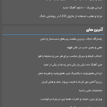
ایرانی موزیک – دانلود آهنگ جدید
مزایا و معایب استفاده از ماژول LED در روشنایی خانگ
آخرین های
پاسارگاد تاباک: برترین مقصد پیپ‌های دست‌ساز و اصل
معنی و تعبیر اسب در فال قهوه
انتخاب فیلم و سریال مناسب برای هر سن و سلیقه با هو
متن آهنگ خدا یکی یار یکی دلبر و دلدار یکی از امید
جراحی هموروئید درکلینیک لیزر هموروئید و هزینه عمل
رزرو آنلاین تور کربلا با قیمت پرواز نجف و هتل کربل
مشخصات فنی زانتیا
ویزای چین، تایلند و امارات همه چیز درباره درخواست