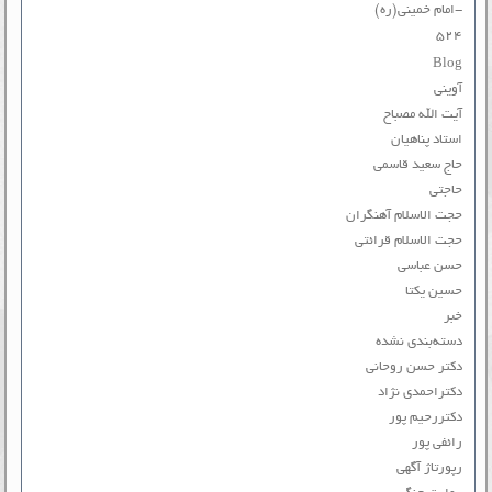
-امام خمینی(ره)
۵۲۴
Blog
آوینی
آیت الله مصباح
استاد پناهیان
حاج سعید قاسمی
حاجتی
حجت الاسلام آهنگران
حجت الاسلام قرائتی
حسن عباسی
حسین یکتا
خبر
دسته‌بندی نشده
دکتر حسن روحانی
دکتراحمدی نژاد
دکتررحیم پور
رائفی پور
رپورتاژ آگهی