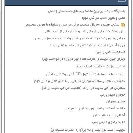
پاسارگاد تاباک: برترین مقصد پیپ‌های دست‌ساز و اصل
معنی و تعبیر اسب در فال قهوه
انتخاب فیلم و سریال مناسب برای هر سن و سلیقه با هوش مصنوعی
متن آهنگ خدا یکی یار یکی دلبر و دلدار یکی از امید عقابی
جراحی هموروئید درکلینیک لیزر هموروئید و هزینه عمل بواسیر
رزرو آنلاین تور کربلا با قیمت پرواز نجف و هتل کربلا
مشخصات فنی زانتیا
ویزای چین، تایلند و امارات همه چیز درباره درخواست ویزا
ایرانی موزیک – دانلود آهنگ جدید
مزایا و معایب استفاده از ماژول LED در روشنایی خانگی
نحوه ثبت نام در سامانه مودیان مالیاتی: راهنمای کامل و قابل فهم
سفارش طراحی سایت در اراک (اهمیت طراحی سایت اراک)
خودرو هیدروژنی
فیلتر ممبران
دانلود آهنگ نم نم بارون زد از رضا مریدی
آشنایی با رنو تالیسمان
مجید رضوی قلبمی پس
توییت | علت نورانیت و نام پرآوازه حضرت مسیح(ع)