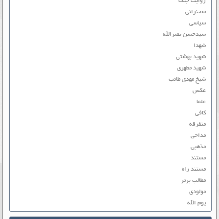
روایت جنگ
سخنرانی
سیاسی
سیدحسن نصرالله
شهدا
شهید بهشتی
شهید مطهری
شیخ مهدی طائب
عکس
علما
کافی
متفرقه
مداحی
مذهبی
مستند
مستند راه
مطالب برتر
مولودی
یوم الله