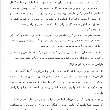
اراک، از تجربه و مهارت‌های خود برای تضمین تطابق با استانداردها و قوانین گوگل
بهره می‌برد. این اقدام از مواجهه با مشکلات بهینه‌سازی در آینده جلوگیری می‌کند.
تناسب با کسب و کار:
طراحی وبسایت در اراک با توجه به نیازها و اهداف کسب و
کار شما، بازنمایی حرفه‌ای از فعالیت‌ها و خدمات ارائه شده را فراهم می‌کند. این
انطباق با مخاطبان هدف، کلیدی برای ایجاد یک سایت مؤثر و درآمدزاست.
جذابیت و کاربرپ
سندی:
طراحی جذاب و کاربرپسند در اراک، ابزاری قدرتمند برای جلب و نگه‌داشتن
مخاطبان است. تخصص برنامه‌نویسان از سوی سئو موشک می‌تواند بهترین سایت با
ظاهری جذاب و با توجه به نیازهای کاربران را ارائه دهد.
به کمک متخصصان برنامه‌نویسی، موشن کده تضمین می‌کند که طراحی وبسایت در
اراک، برآیندی حرفه‌ای و برتر باشد و به بهبود کسب و کارهای آنلاین شما کمک کند.
طراحی سایت حرفه ای در اراک
نیاز به تخصص و تجربه دارند، تا به تمام قوانین و الگوریتم‌های گوگل آگاه باشند. با
طراحی حرفه‌ای سایت در اراک، می‌توانید در هر حوزه کاری از رقبای خود جلو بروید و
به یک برند معتبر و مشهور در سطح شهر اراک و کل کشور تبدیل شوید. وب‌سایت شما
باید به گونه‌ای باشد که توانایی جلب مخاطبان زیادی را داشته باشد و آنها را راضی
نگه‌دارد.
ریسپانسیو بودن یکی از بخش‌های اساسی و حیاتی در طراحی سایت در اراک است.
اگر سایت شما واکنش‌گرا نباشد، کاربران هنگام ورود به آن، به‌خوبی قادر به مشاهده
اطلاعات و محتوا نخواهند بود و با آن تعامل نخواهند داشت. به همین دلیل، اهمیت دارد