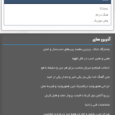
Filmo
هنگ درام
وطن موزیک
آخرین های
پاسارگاد تاباک: برترین مقصد پیپ‌های دست‌ساز و اصل
معنی و تعبیر اسب در فال قهوه
انتخاب فیلم و سریال مناسب برای هر سن و سلیقه با هو
متن آهنگ خدا یکی یار یکی دلبر و دلدار یکی از امید
جراحی هموروئید درکلینیک لیزر هموروئید و هزینه عمل
رزرو آنلاین تور کربلا با قیمت پرواز نجف و هتل کربل
مشخصات فنی زانتیا
ویزای چین، تایلند و امارات همه چیز درباره درخواست