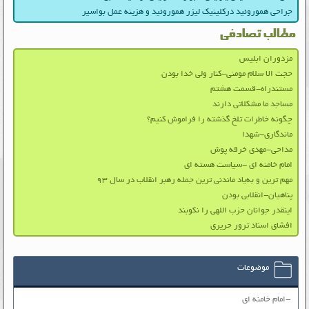
جراحی هموروئید درکلینیک لیزر هموروئید و هزینه عمل بواسیر
مطالب تصادفی
مزدوران ابلیس
حجت الا سلام مومنی-کنار ولی خدا بودن
مستندراه-قسمت هشتم
مساجد ما مشکلاتی دارند
چگونه خاطرات تلخ گذشته را فراموش کنیم؟
ماندگاری-شهدا
مداحی-مهدی خرقه پوش
امام خامنه ای -سیاست هسته ای
مهم‌ ترین و به‌یاد ماندنی‌ ترین جمله‌ رهبر انقلاب در سال ۹۳
پناهیان-انقلابی بودن
اینقدر جوانان حزب‌ اللهی را نکوبند
افشای اسناد ترور حریری
موضوعات
-امام خامنه ای