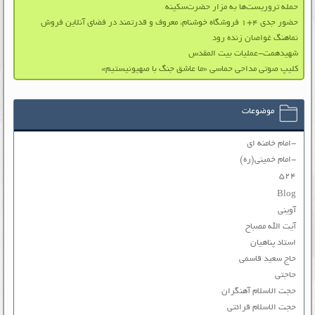
حمله‌ تروریست‌ها به مزار حضرت‌سکینه
حضور جدی ۴+۱ فروشگاه خوشنام، معروف و قدرتمند در فضای آنلاین فروش
نماهنگ غواصان زنده رود
شهیدهمت-عملیات بیت المقدس
کلیپ صوتی مداحی حماسی «ما عاشق جنگ با صهیونیستیم»
موضوعات
-امام خامنه ای
-امام خمینی(ره)
۵۲۴
Blog
آوینی
آیت الله مصباح
استاد پناهیان
حاج سعید قاسمی
حاجتی
حجت الاسلام آهنگران
حجت الاسلام قرائتی