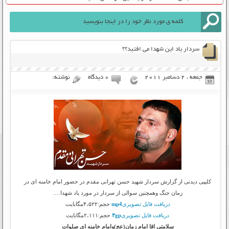
سردار یاد این شهدا می افتید؟؟
جمعه ، 2 دسامبر 2011
۰ دیدگاه
نوشته:
کلیپی دیدنی از گزارش سردار شهید حسن تهرانی مقدم در حضور امام خامنه ای در
زمان جنگ وهمچنین سوالی از سردار در مورد یاد شهدا….
دریافت فایل تصویری
mp4
حجم:۴،۵۲۲مگابایت
دریافت فایل تصویری
۳gp
حجم:۲،۱۱۱مگابایت
سلامتی اقا امام زمان(عج)وامام خامنه ای صلوات