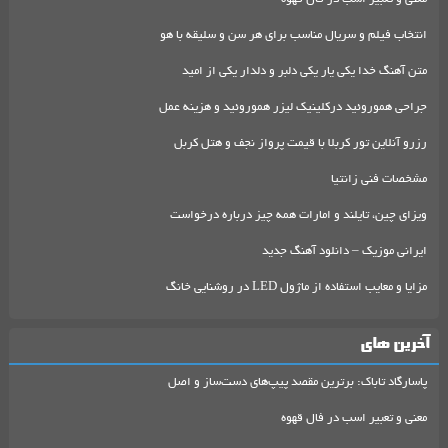
انتخاب فیلم و سریال مناسب برای هر سن و سلیقه با هو
متن آهنگ خدا یکی یار یکی دلبر و دلدار یکی از امید
جراحی هموروئید درکلینیک لیزر هموروئید و هزینه عمل
رزرو آنلاین تور کربلا با قیمت پرواز نجف و هتل کربل
مشخصات فنی زانتیا
ویزای چین، تایلند و امارات همه چیز درباره درخواست
ایرانی موزیک – دانلود آهنگ جدید
مزایا و معایب استفاده از ماژول LED در روشنایی خانگ
آخرین های
پاسارگاد تاباک: برترین مقصد پیپ‌های دست‌ساز و اصل
معنی و تعبیر اسب در فال قهوه