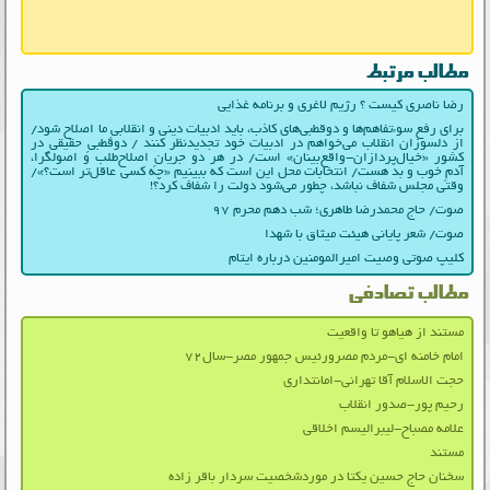
مطالب مرتبط
رضا ناصری کیست ؟ رژیم لاغری و برنامه غذایی
برای رفع سوءتفاهم‌ها و دوقطبی‌های کاذب، باید ادبیات دینی و انقلابیِ ما اصلاح شود/
از دلسوزان انقلاب می‌خواهم در ادبیات‌ خود تجدیدنظر کنند / دوقطبیِ حقیقی در
کشور «خیال‌پردازان-واقع‌بینان» است/ در هر دو جریانِ اصلاح‌طلب و اصولگرا،
آدمِ خوب و بد هست/ انتخابات محل این است که ببینیم «چه کسی عاقل‌تر است؟»/
وقتی مجلس شفاف نباشد، چطور می‌شود دولت را شفاف کرد؟!
صوت/ حاج محمدرضا طاهری؛ شب دهم محرم ۹۷
صوت/ شعر پایانی هیئت میثاق با شهدا
کلیپ صوتی وصیت امیرالمومنین درباره ایتام
مطالب تصادفی
مستند از هیاهو تا واقعیت
امام خامنه ای-مردم مصرورئیس جمهور مصر-سال۷۲
حجت الاسلام آقا تهرانی-امانتداری
رحیم پور-صدور انقلاب
علامه مصباح-لیبرالیسم اخلاقی
مستند
سخنان حاج حسین یکتا در موردشخصیت سردار باقر زاده