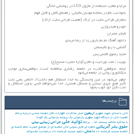
مزایا و معایب استفاده از ماژول LED در روشنایی خانگی
نحوه ثبت نام در سامانه مودیان مالیاتی: راهنمای کامل و قابل فهم
سفارش طراحی سایت در اراک (اهمیت طراحی سایت اراک)
خودرو هیدروژنی
فیلتر ممبران
دانلود آهنگ نم نم بارون زد از رضا مریدی
آشنایی با رنو تالیسمان
مجید رضوی قلبمی پس
توییت | علت نورانیت و نام پرآوازه حضرت مسیح(ع)
ایجاد «دوقطبی کاذب» در جامعه، رفتاری منافقانه است/ دوقطبی‌سازی موجب
دیکتاتوری روانی در جامعه می‌شود
چطور می‌شود در عین وابستگی به خدا، استقلال هم داشت؟/ اخلاص یعنی تحت
تأثیر هیچ چیزی نیستی و مستقل هستی/ خدا نمی‌خواهد کسی بدون استقلال و
تحت تأثیر جوّ، خوب بشود
برچسب‌ها
اربعین
اذان با صدای شهید مطهری
اصل مذاکرات
اظهارات تکان دهنده عباسی درباره برجام
اهمیت اذان از دیدگاه شهید مطهری
بازخوانی یک پرونده
بازخوانی یک کودتا
تولید ملی
جراحی زیبایی بینی
با مذاکره مخالف نیستم، اما ...
برجام
حقوق بشر آمریکایی
خاطره ای فایل صوتی اذان
خلاصه ای از مواضع حضرت امام خامنه ای
داعش
خلاصه مستند فرمانده 76
دانلود مستند فرمانده 76
درخواست مک‌دونالد