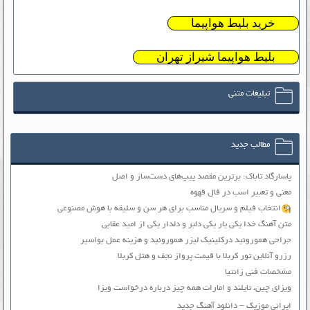
خرید بلیط هواپیما
بلیط هواپیما شیراز تهران
تبلیغات متنی
مطالب جدید
پاسارگاد تاباک: برترین مقصد پیپ‌های دست‌ساز و اصل
معنی و تعبیر اسب در فال قهوه
انتخاب فیلم و سریال مناسب برای هر سن و سلیقه با هوش مصنوعی
متن آهنگ خدا یکی یار یکی دلبر و دلدار یکی از امید عقابی
جراحی هموروئید درکلینیک لیزر هموروئید و هزینه عمل بواسیر
رزرو آنلاین تور کربلا با قیمت پرواز نجف و هتل کربلا
مشخصات فنی زانتیا
ویزای چین، تایلند و امارات همه چیز درباره درخواست ویزا
ایرانی موزیک – دانلود آهنگ جدید