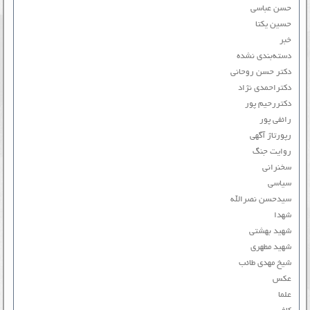
حسن عباسی
حسین یکتا
خبر
دسته‌بندی نشده
دکتر حسن روحانی
دکتراحمدی نژاد
دکتررحیم پور
رائفی پور
رپورتاژ آگهی
روایت جنگ
سخنرانی
سیاسی
سیدحسن نصرالله
شهدا
شهید بهشتی
شهید مطهری
شیخ مهدی طائب
عکس
علما