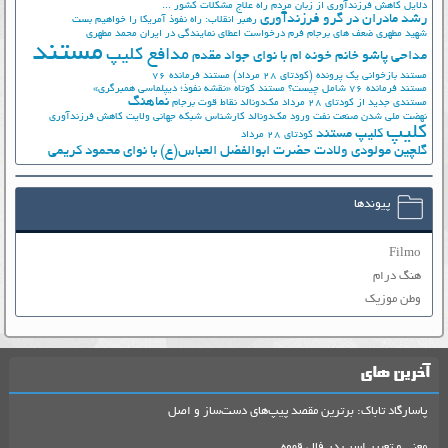
دلایل کاهش فرزندآوری از زبان مردم
راه علاج مشکلات کشور ...
رشد مادران در گرو فرزندآوری
رهبر انقلاب: راه نفوذ آمریکا را خواهیم بست
شهید مطهری
ضعف های برجام
فرم درخواست اعطای نمایندگی در ایران
محمد مطهری
مستند
مدافع کلیپ
مداحی پاشو خانم خونه ام با نوای جواد مقدم
مستند بازخوانی یک پرونده (کودتای 28 مرداد)
مستند فرمانده 76
مستند فرمانده 76 شامل چیست؟
مستند کوتاه «نقشه نفوذ؛ دیپلماسی همبرگری»
نماهنگ
مستندی جدید از کودتای 28 مرداد
مک‌دونالد
نقاط قوت برجام
نهضت ملي شدن صنعت نفت
ورود مک‌دونالد
کارشناس شبکه جهانی ولایت
کاهش فرزندآوری
کلیپ
کلیپ مستند
کودتای 28 مرداد
گلچین مولودی ولادت حضرت ابوالفضل العباس(ع) با نوای محمود کریمی
پیوندها
Filmo
هنگ درام
وطن موزیک
آخرین های
پاسارگاد تاباک: برترین مقصد پیپ‌های دست‌ساز و اصل
معنی و تعبیر اسب در فال قهوه