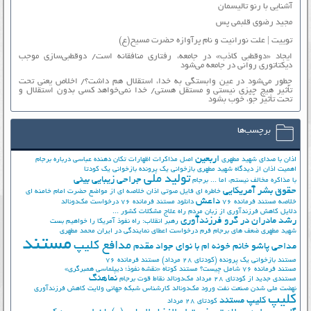
آشنایی با رنو تالیسمان
مجید رضوی قلبمی پس
توییت | علت نورانیت و نام پرآوازه حضرت مسیح(ع)
ایجاد «دوقطبی کاذب» در جامعه، رفتاری منافقانه است/ دوقطبی‌سازی موجب
دیکتاتوری روانی در جامعه می‌شود
چطور می‌شود در عین وابستگی به خدا، استقلال هم داشت؟/ اخلاص یعنی تحت
تأثیر هیچ چیزی نیستی و مستقل هستی/ خدا نمی‌خواهد کسی بدون استقلال و
تحت تأثیر جوّ، خوب بشود
برچسب‌ها
اربعین
اذان با صدای شهید مطهری
اصل مذاکرات
اظهارات تکان دهنده عباسی درباره برجام
اهمیت اذان از دیدگاه شهید مطهری
بازخوانی یک پرونده
بازخوانی یک کودتا
تولید ملی
جراحی زیبایی بینی
با مذاکره مخالف نیستم، اما ...
برجام
حقوق بشر آمریکایی
خاطره ای فایل صوتی اذان
خلاصه ای از مواضع حضرت امام خامنه ای
داعش
خلاصه مستند فرمانده 76
دانلود مستند فرمانده 76
درخواست مک‌دونالد
دلایل کاهش فرزندآوری از زبان مردم
راه علاج مشکلات کشور ...
رشد مادران در گرو فرزندآوری
رهبر انقلاب: راه نفوذ آمریکا را خواهیم بست
شهید مطهری
ضعف های برجام
فرم درخواست اعطای نمایندگی در ایران
محمد مطهری
مستند
مدافع کلیپ
مداحی پاشو خانم خونه ام با نوای جواد مقدم
مستند بازخوانی یک پرونده (کودتای 28 مرداد)
مستند فرمانده 76
مستند فرمانده 76 شامل چیست؟
مستند کوتاه «نقشه نفوذ؛ دیپلماسی همبرگری»
نماهنگ
مستندی جدید از کودتای 28 مرداد
مک‌دونالد
نقاط قوت برجام
نهضت ملي شدن صنعت نفت
ورود مک‌دونالد
کارشناس شبکه جهانی ولایت
کاهش فرزندآوری
کلیپ
کلیپ مستند
کودتای 28 مرداد