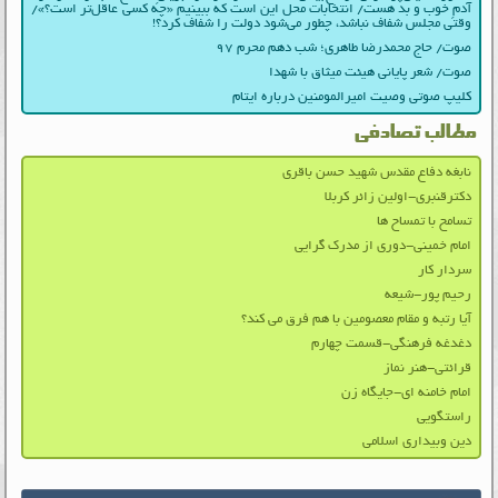
آدمِ خوب و بد هست/ انتخابات محل این است که ببینیم «چه کسی عاقل‌تر است؟»/
وقتی مجلس شفاف نباشد، چطور می‌شود دولت را شفاف کرد؟!
صوت/ حاج محمدرضا طاهری؛ شب دهم محرم ۹۷
صوت/ شعر پایانی هیئت میثاق با شهدا
کلیپ صوتی وصیت امیرالمومنین درباره ایتام
مطالب تصادفی
نابغه دفاع مقدس شهید حسن باقری
دکترقنبری-اولین زائر کربلا
تسامح با تمساح ها
امام خمینی-دوری از مدرک گرایی
سردار کار
رحیم پور-شیعه
آیا رتبه و مقام معصومین با هم فرق می کند؟
دغدغه فرهنگی-قسمت چهارم
قرائتی-هنر نماز
امام خامنه ای-جایگاه زن
راستگویی
دین وبیداری اسلامی