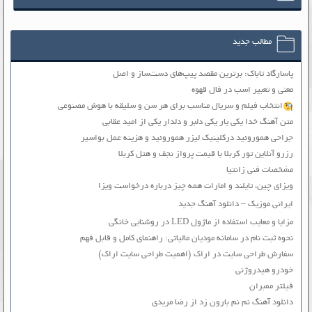
مطالب جدید
پاسارگاد تاباک: برترین مقصد پیپ‌های دست‌ساز و اصل
معنی و تعبیر اسب در فال قهوه
انتخاب فیلم و سریال مناسب برای هر سن و سلیقه با هوش مصنوعی
متن آهنگ خدا یکی یار یکی دلبر و دلدار یکی از امید عقابی
جراحی هموروئید درکلینیک لیزر هموروئید و هزینه عمل بواسیر
رزرو آنلاین تور کربلا با قیمت پرواز نجف و هتل کربلا
مشخصات فنی زانتیا
ویزای چین، تایلند و امارات همه چیز درباره درخواست ویزا
ایرانی موزیک – دانلود آهنگ جدید
مزایا و معایب استفاده از ماژول LED در روشنایی خانگی
نحوه ثبت نام در سامانه مودیان مالیاتی: راهنمای کامل و قابل فهم
سفارش طراحی سایت در اراک (اهمیت طراحی سایت اراک)
خودرو هیدروژنی
فیلتر ممبران
دانلود آهنگ نم نم بارون زد از رضا مریدی