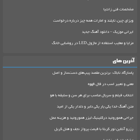
مشخصات فنی زانتیا
ویزای چین، تایلند و امارات همه چیز درباره درخواست
ایرانی موزیک – دانلود آهنگ جدید
مزایا و معایب استفاده از ماژول LED در روشنایی خانگ
آخرین های
پاسارگاد تاباک: برترین مقصد پیپ‌های دست‌ساز و اصل
معنی و تعبیر اسب در فال قهوه
انتخاب فیلم و سریال مناسب برای هر سن و سلیقه با هو
متن آهنگ خدا یکی یار یکی دلبر و دلدار یکی از امید
جراحی هموروئید درکلینیک لیزر هموروئید و هزینه عمل
رزرو آنلاین تور کربلا با قیمت پرواز نجف و هتل کربل