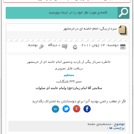
سرداربیگی-امام خامنه ای درخرمشهر
دوشنبه ، 13 ژوئن 2011
۰ دیدگاه
نوشته:
خاطره سردار بیگی از بازدید وحضور امام خامنه ای از خرمشهر
دریافت فایل تصویری
مستقیم
حجم:۵،۳۳۴مگابایت
سلامتی آقا امام زمان(عج) وامام خامنه ای صلوات
اگر از مطلب راضی بودید آنرا برای دوستانتان به اشتراک بگذارید
موضوع :
دسته‌بندی نشده
برچسب ها :