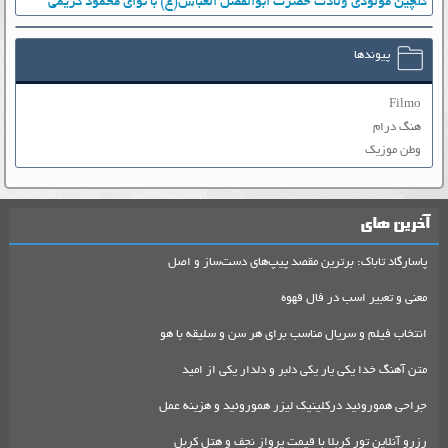
گلچین مولودی ولادت حضرت ابوالفضل العباس(ع) با نوای محمود کریمی
پیوندها
Filmo
هنگ درام
وطن موزیک
آخرین های
پاسارگاد تاباک: برترین مقصد پیپ‌های دست‌ساز و اصل
معنی و تعبیر اسب در فال قهوه
انتخاب فیلم و سریال مناسب برای هر سن و سلیقه با هو
متن آهنگ خدا یکی یار یکی دلبر و دلدار یکی از امید
جراحی هموروئید درکلینیک لیزر هموروئید و هزینه عمل
رزرو آنلاین تور کربلا با قیمت پرواز نجف و هتل کربل