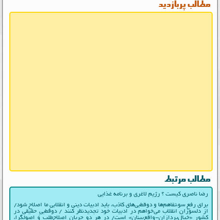
مطالب پربازدید
مطالب مرتبط
رضا ناصری کیست ؟ رژیم لاغری و برنامه غذایی
برای رفع سوءتفاهم‌ها و دوقطبی‌های کاذب، باید ادبیات دینی و انقلابیِ ما اصلاح شود/
از دلسوزان انقلاب می‌خواهم در ادبیات‌ خود تجدیدنظر کنند / دوقطبیِ حقیقی در
کشور «خیال‌پردازان-واقع‌بینان» است/ در هر دو جریانِ اصلاح‌طلب و اصولگرا،