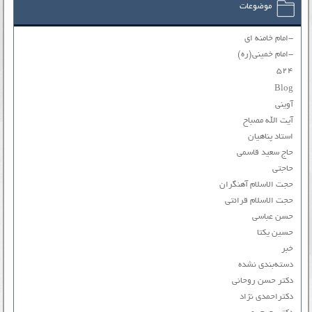
موضوعات
-امام خامنه ای
-امام خمینی(ره)
۵۲۴
Blog
آوینی
آیت الله مصباح
استاد پناهیان
حاج سعید قاسمی
حاجتی
حجت الاسلام آهنگران
حجت الاسلام قرائتی
حسن عباسی
حسین یکتا
خبر
دسته‌بندی نشده
دکتر حسن روحانی
دکتراحمدی نژاد