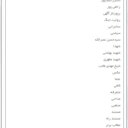
دکتررحیم پور
رائفی پور
رپورتاژ آگهی
روایت جنگ
سخنرانی
سیاسی
سیدحسن نصرالله
شهدا
شهید بهشتی
شهید مطهری
شیخ مهدی طائب
عکس
علما
کافی
متفرقه
مداحی
مذهبی
مستند
مستند راه
مطالب برتر