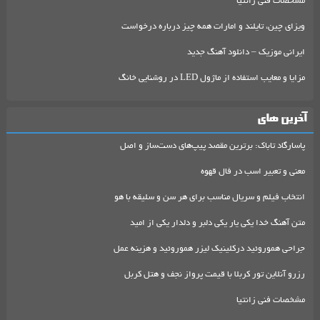
مشخصات فنی زانتیا
ویزای چین، تایلند و امارات همه چیز درباره درخواست
ایرانی موزیک – دانلود آهنگ جدید
مزایا و معایب استفاده از ماژول LED در روشنایی خانگ
آخرین های
پاسارگاد تاباک: برترین مقصد پیپ‌های دست‌ساز و اصل
معنی و تعبیر اسب در فال قهوه
انتخاب فیلم و سریال مناسب برای هر سن و سلیقه با هو
متن آهنگ خدا یکی یار یکی دلبر و دلدار یکی از امید
جراحی هموروئید درکلینیک لیزر هموروئید و هزینه عمل
رزرو آنلاین تور کربلا با قیمت پرواز نجف و هتل کربل
مشخصات فنی زانتیا