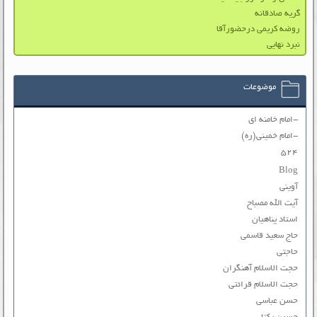
گریه صادقانه
روضه کریمی درحضورآقا
نبرد نهایی
موضوعات
-امام خامنه ای
-امام خمینی(ره)
۵۲۴
Blog
آوینی
آیت الله مصباح
استاد پناهیان
حاج سعید قاسمی
حاجتی
حجت الاسلام آهنگران
حجت الاسلام قرائتی
حسن عباسی