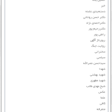
حسین یکتا
خبر
دسته‌بندی نشده
دکتر حسن روحانی
دکتراحمدی نژاد
دکتررحیم پور
رائفی پور
رپورتاژ آگهی
روایت جنگ
سخنرانی
سیاسی
سیدحسن نصرالله
شهدا
شهید بهشتی
شهید مطهری
شیخ مهدی طائب
عکس
علما
کافی
متفرقه