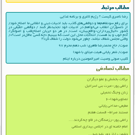
مطالب مرتبط
رضا ناصری کیست ؟ رژیم لاغری و برنامه غذایی
برای رفع سوءتفاهم‌ها و دوقطبی‌های کاذب، باید ادبیات دینی و انقلابیِ ما اصلاح شود/
از دلسوزان انقلاب می‌خواهم در ادبیات‌ خود تجدیدنظر کنند / دوقطبیِ حقیقی در
کشور «خیال‌پردازان-واقع‌بینان» است/ در هر دو جریانِ اصلاح‌طلب و اصولگرا،
آدمِ خوب و بد هست/ انتخابات محل این است که ببینیم «چه کسی عاقل‌تر است؟»/
وقتی مجلس شفاف نباشد، چطور می‌شود دولت را شفاف کرد؟!
صوت/ حاج محمدرضا طاهری؛ شب دهم محرم ۹۷
صوت/ شعر پایانی هیئت میثاق با شهدا
کلیپ صوتی وصیت امیرالمومنین درباره ایتام
مطالب تصادفی
برکات بخشش و عفو دیگران
رائفی پور-عبرت بنی اسرائیل
زنان وجنگ تحمیلی
تصاویرشهدا-۶
مطیعی-مداحی پایانی
مستند صراط- قسمت هفتم
رائفی پور-رزمندگان در فاو چه کردند….
امام خامنه ای در اجلاس بیداری اسلامی
دشمن را،از دور باید دید…