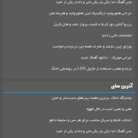
متن آهنگ خدا یکی یار یکی دلبر و دلدار یکی از امید
جراحی هموروئید درکلینیک لیزر هموروئید و هزینه عمل
رزرو آنلاین تور کربلا با قیمت پرواز نجف و هتل کربل
مشخصات فنی زانتیا
ویزای چین، تایلند و امارات همه چیز درباره درخواست
ایرانی موزیک – دانلود آهنگ جدید
مزایا و معایب استفاده از ماژول LED در روشنایی خانگ
آخرین های
پاسارگاد تاباک: برترین مقصد پیپ‌های دست‌ساز و اصل
معنی و تعبیر اسب در فال قهوه
انتخاب فیلم و سریال مناسب برای هر سن و سلیقه با هو
متن آهنگ خدا یکی یار یکی دلبر و دلدار یکی از امید