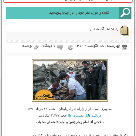
زلزله اهر آذربایجان
چهارشنبه ، 15 آگوست 2012
۰ دیدگاه
نوشته:
تصاویری اسف بار از زلزله اهر اذربایجان – شنبه ۲۱ مرداد ۱۳۹۰
دریافت فایل تصویری
flv
حجم:۱۲،۷۷۷مگابایت
سلامتی آقا امام زمان(عج) و امام خامنه ای صلوات
اگر از مطلب راضی بودید آنرا برای دوستانتان به اشتراک بگذارید