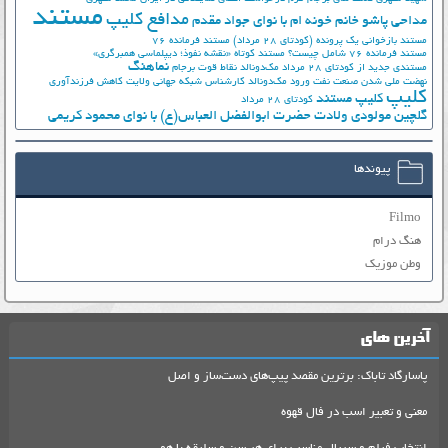
مستند
مدافع کلیپ
مداحی پاشو خانم خونه ام با نوای جواد مقدم
مستند بازخوانی یک پرونده (کودتای 28 مرداد)
مستند فرمانده 76
مستند فرمانده 76 شامل چیست؟
مستند کوتاه «نقشه نفوذ؛ دیپلماسی همبرگری»
نماهنگ
مستندی جدید از کودتای 28 مرداد
مک‌دونالد
نقاط قوت برجام
نهضت ملي شدن صنعت نفت
ورود مک‌دونالد
کارشناس شبکه جهانی ولایت
کاهش فرزندآوری
کلیپ
کلیپ مستند
کودتای 28 مرداد
گلچین مولودی ولادت حضرت ابوالفضل العباس(ع) با نوای محمود کریمی
پیوندها
Filmo
هنگ درام
وطن موزیک
آخرین های
پاسارگاد تاباک: برترین مقصد پیپ‌های دست‌ساز و اصل
معنی و تعبیر اسب در فال قهوه