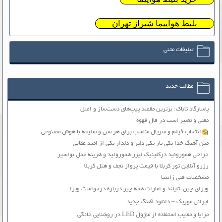
بلیط هواپیما شیراز تهران
تبلیغات متنی
مطالب جدید
پاسارگاد تاباک: برترین مقصد پیپ‌های دست‌ساز و اصل
معنی و تعبیر اسب در فال قهوه
انتخاب فیلم و سریال مناسب برای هر سن و سلیقه با هوش مصنوعی
متن آهنگ خدا یکی یار یکی دلبر و دلدار یکی از امید عقابی
جراحی هموروئید درکلینیک لیزر هموروئید و هزینه عمل بواسیر
رزرو آنلاین تور کربلا با قیمت پرواز نجف و هتل کربلا
مشخصات فنی زانتیا
ویزای چین، تایلند و امارات همه چیز درباره درخواست ویزا
ایرانی موزیک – دانلود آهنگ جدید
مزایا و معایب استفاده از ماژول LED در روشنایی خانگی