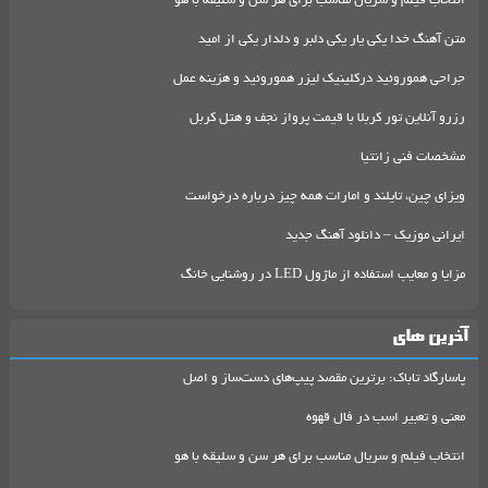
انتخاب فیلم و سریال مناسب برای هر سن و سلیقه با هو
متن آهنگ خدا یکی یار یکی دلبر و دلدار یکی از امید
جراحی هموروئید درکلینیک لیزر هموروئید و هزینه عمل
رزرو آنلاین تور کربلا با قیمت پرواز نجف و هتل کربل
مشخصات فنی زانتیا
ویزای چین، تایلند و امارات همه چیز درباره درخواست
ایرانی موزیک – دانلود آهنگ جدید
مزایا و معایب استفاده از ماژول LED در روشنایی خانگ
آخرین های
پاسارگاد تاباک: برترین مقصد پیپ‌های دست‌ساز و اصل
معنی و تعبیر اسب در فال قهوه
انتخاب فیلم و سریال مناسب برای هر سن و سلیقه با هو