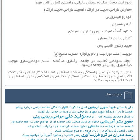
نحوه ثبت نام در سامانه مودیان مالیاتی: راهنمای کامل و قابل فهم
سفارش طراحی سایت در اراک (اهمیت طراحی سایت اراک)
خودرو هیدروژنی
فیلتر ممبران
دانلود آهنگ نم نم بارون زد از رضا مریدی
آشنایی با رنو تالیسمان
مجید رضوی قلبمی پس
توییت | علت نورانیت و نام پرآوازه حضرت مسیح(ع)
ایجاد «دوقطبی کاذب» در جامعه، رفتاری منافقانه است/ دوقطبی‌سازی موجب
دیکتاتوری روانی در جامعه می‌شود
چطور می‌شود در عین وابستگی به خدا، استقلال هم داشت؟/ اخلاص یعنی تحت
تأثیر هیچ چیزی نیستی و مستقل هستی/ خدا نمی‌خواهد کسی بدون استقلال و
تحت تأثیر جوّ، خوب بشود
برچسب‌ها
اربعین
اذان با صدای شهید مطهری
اصل مذاکرات
اظهارات تکان دهنده عباسی درباره برجام
اهمیت اذان از دیدگاه شهید مطهری
بازخوانی یک پرونده
بازخوانی یک کودتا
تولید ملی
جراحی زیبایی بینی
با مذاکره مخالف نیستم، اما ...
برجام
حقوق بشر آمریکایی
خاطره ای فایل صوتی اذان
خلاصه ای از مواضع حضرت امام خامنه ای
داعش
خلاصه مستند فرمانده 76
دانلود مستند فرمانده 76
درخواست مک‌دونالد
دلایل کاهش فرزندآوری از زبان مردم
راه علاج مشکلات کشور ...
رشد مادران در گرو فرزندآوری
رهبر انقلاب: راه نفوذ آمریکا را خواهیم بست
شهید مطهری
ضعف های برجام
فرم درخواست اعطای نمایندگی در ایران
محمد مطهری