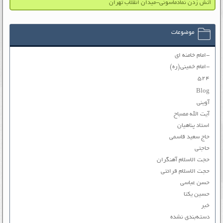
آتش زدن نمادماسونی-میدان انقلاب تهران
موضوعات
-امام خامنه ای
-امام خمینی(ره)
۵۲۴
Blog
آوینی
آیت الله مصباح
استاد پناهیان
حاج سعید قاسمی
حاجتی
حجت الاسلام آهنگران
حجت الاسلام قرائتی
حسن عباسی
حسین یکتا
خبر
دسته‌بندی نشده