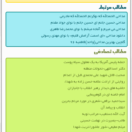
مطالب مرتبط
مداحی الحمدلله که نوکرتم الحمدلله که مادرمی
مداحی حسین جانم ای حسین جانم با نوای جواد مقدم
مداحی می میرم و آماده میشم با نوای محمدرضا طاهری
دانلود مداحی «ای اسمت آرامش قلبم» با نوای مهدی رسولی
گلچین بهترین مداحی(واحد)فاطمیه ۹۶
مطالب تصادفی
حمله پلیس آمریکا به یک معلول سیاه پوست
دکتر اسداللهی-تحولات منطقه
صحبت قاتل شهید علی محمدی قبل از اعدام
روایتی از ارادت علامه حسن زاده به شهداء
حاشیه های دیدار رهبر انقلاب با جانبازان
امام خامنه ای در کوهپیمایی
سیدحمید برقعی-شعری در مورد مردم بحرین
انقلاب و پیامد آن
آیت الله دستغیب-مراتب توبه
طائب-بصیرت در نهضت حسینی
میثم مطیعی-شور عاشورا،تربت شهدا