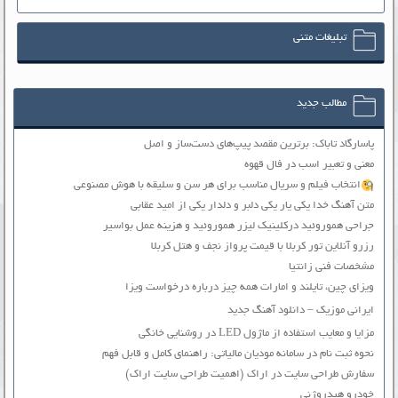
تبلیغات متنی
مطالب جدید
پاسارگاد تاباک: برترین مقصد پیپ‌های دست‌ساز و اصل
معنی و تعبیر اسب در فال قهوه
انتخاب فیلم و سریال مناسب برای هر سن و سلیقه با هوش مصنوعی
متن آهنگ خدا یکی یار یکی دلبر و دلدار یکی از امید عقابی
جراحی هموروئید درکلینیک لیزر هموروئید و هزینه عمل بواسیر
رزرو آنلاین تور کربلا با قیمت پرواز نجف و هتل کربلا
مشخصات فنی زانتیا
ویزای چین، تایلند و امارات همه چیز درباره درخواست ویزا
ایرانی موزیک – دانلود آهنگ جدید
مزایا و معایب استفاده از ماژول LED در روشنایی خانگی
نحوه ثبت نام در سامانه مودیان مالیاتی: راهنمای کامل و قابل فهم
سفارش طراحی سایت در اراک (اهمیت طراحی سایت اراک)
خودرو هیدروژنی