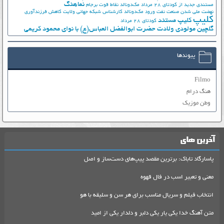
نماهنگ
مستندی جدید از کودتای 28 مرداد
مک‌دونالد
نقاط قوت برجام
نهضت ملي شدن صنعت نفت
ورود مک‌دونالد
کارشناس شبکه جهانی ولایت
کاهش فرزندآوری
کلیپ
کلیپ مستند
کودتای 28 مرداد
گلچین مولودی ولادت حضرت ابوالفضل العباس(ع) با نوای محمود کریمی
پیوندها
Filmo
هنگ درام
وطن موزیک
آخرین های
پاسارگاد تاباک: برترین مقصد پیپ‌های دست‌ساز و اصل
معنی و تعبیر اسب در فال قهوه
انتخاب فیلم و سریال مناسب برای هر سن و سلیقه با هو
متن آهنگ خدا یکی یار یکی دلبر و دلدار یکی از امید