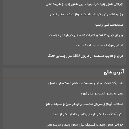
جراحی هموروئید درکلینیک لیزر هموروئید و هزینه عمل
رزرو آنلاین تور کربلا با قیمت پرواز نجف و هتل کربل
مشخصات فنی زانتیا
ویزای چین، تایلند و امارات همه چیز درباره درخواست
ایرانی موزیک – دانلود آهنگ جدید
مزایا و معایب استفاده از ماژول LED در روشنایی خانگ
آخرین های
پاسارگاد تاباک: برترین مقصد پیپ‌های دست‌ساز و اصل
معنی و تعبیر اسب در فال قهوه
انتخاب فیلم و سریال مناسب برای هر سن و سلیقه با هو
متن آهنگ خدا یکی یار یکی دلبر و دلدار یکی از امید
جراحی هموروئید درکلینیک لیزر هموروئید و هزینه عمل