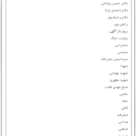
دکتر حسن روحانی
دکتراحمدی نژاد
دکتررحیم پور
رائفی پور
رپورتاژ آگهی
روایت جنگ
سخنرانی
سیاسی
سیدحسن نصرالله
شهدا
شهید بهشتی
شهید مطهری
شیخ مهدی طائب
عکس
علما
کافی
متفرقه
مداحی
مذهبی