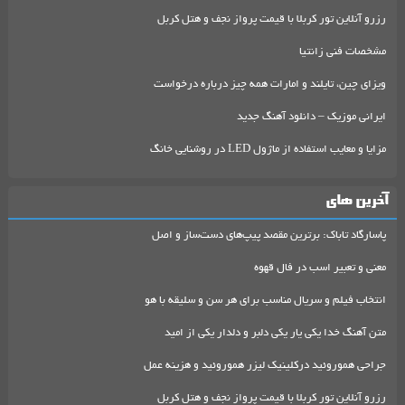
رزرو آنلاین تور کربلا با قیمت پرواز نجف و هتل کربل
مشخصات فنی زانتیا
ویزای چین، تایلند و امارات همه چیز درباره درخواست
ایرانی موزیک – دانلود آهنگ جدید
مزایا و معایب استفاده از ماژول LED در روشنایی خانگ
آخرین های
پاسارگاد تاباک: برترین مقصد پیپ‌های دست‌ساز و اصل
معنی و تعبیر اسب در فال قهوه
انتخاب فیلم و سریال مناسب برای هر سن و سلیقه با هو
متن آهنگ خدا یکی یار یکی دلبر و دلدار یکی از امید
جراحی هموروئید درکلینیک لیزر هموروئید و هزینه عمل
رزرو آنلاین تور کربلا با قیمت پرواز نجف و هتل کربل