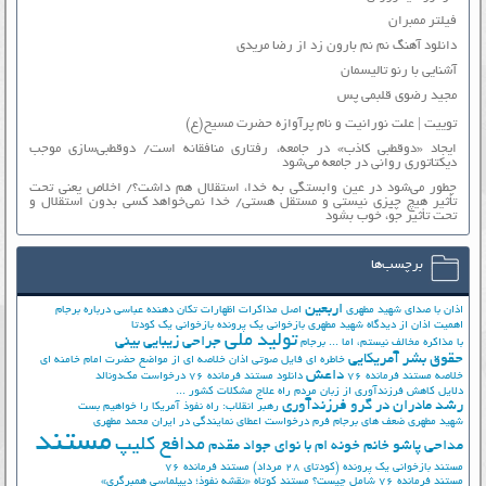
فیلتر ممبران
دانلود آهنگ نم نم بارون زد از رضا مریدی
آشنایی با رنو تالیسمان
مجید رضوی قلبمی پس
توییت | علت نورانیت و نام پرآوازه حضرت مسیح(ع)
ایجاد «دوقطبی کاذب» در جامعه، رفتاری منافقانه است/ دوقطبی‌سازی موجب
دیکتاتوری روانی در جامعه می‌شود
چطور می‌شود در عین وابستگی به خدا، استقلال هم داشت؟/ اخلاص یعنی تحت
تأثیر هیچ چیزی نیستی و مستقل هستی/ خدا نمی‌خواهد کسی بدون استقلال و
تحت تأثیر جوّ، خوب بشود
برچسب‌ها
اربعین
اذان با صدای شهید مطهری
اصل مذاکرات
اظهارات تکان دهنده عباسی درباره برجام
اهمیت اذان از دیدگاه شهید مطهری
بازخوانی یک پرونده
بازخوانی یک کودتا
تولید ملی
جراحی زیبایی بینی
با مذاکره مخالف نیستم، اما ...
برجام
حقوق بشر آمریکایی
خاطره ای فایل صوتی اذان
خلاصه ای از مواضع حضرت امام خامنه ای
داعش
خلاصه مستند فرمانده 76
دانلود مستند فرمانده 76
درخواست مک‌دونالد
دلایل کاهش فرزندآوری از زبان مردم
راه علاج مشکلات کشور ...
رشد مادران در گرو فرزندآوری
رهبر انقلاب: راه نفوذ آمریکا را خواهیم بست
شهید مطهری
ضعف های برجام
فرم درخواست اعطای نمایندگی در ایران
محمد مطهری
مستند
مدافع کلیپ
مداحی پاشو خانم خونه ام با نوای جواد مقدم
مستند بازخوانی یک پرونده (کودتای 28 مرداد)
مستند فرمانده 76
مستند فرمانده 76 شامل چیست؟
مستند کوتاه «نقشه نفوذ؛ دیپلماسی همبرگری»