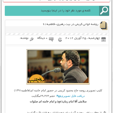
روضه خوانی کریمی در بیت رهبری-فاطمیه۹۱
چهارشنبه ، 25 آوریل 2012
۰ دیدگاه
نوشته:
کلیپ تصویری روضه حاج محمود کریمی در حضور امام خامنه ای(فاطمیه۱۳۹۱)
دریافت فایل تصویری
۳gp
حجم:۲۹،۴۶۴مگابایت
سلامتی آقا امام زمان(عج) و امام خامنه ای صلوات
اگر از مطلب راضی بودید آنرا برای دوستانتان به اشتراک بگذارید