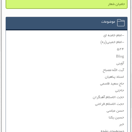
حامیان شعار
موضوعات
-امام خامنه ای
-امام خمینی(ره)
۵۲۴
Blog
آوینی
آیت الله مصباح
استاد پناهیان
حاج سعید قاسمی
حاجتی
حجت الاسلام آهنگران
حجت الاسلام قرائتی
حسن عباسی
حسین یکتا
خبر
دسته‌بندی نشده