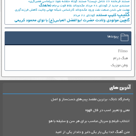
مستند فرمانده 76 شامل چیست؟
مستند کوتاه «نقشه نفوذ؛ دیپلماسی همبرگری»
نماهنگ
مستندی جدید از کودتای 28 مرداد
مک‌دونالد
نقاط قوت برجام
نهضت ملي شدن صنعت نفت
ورود مک‌دونالد
کارشناس شبکه جهانی ولایت
کاهش فرزندآوری
کلیپ
کلیپ مستند
کودتای 28 مرداد
گلچین مولودی ولادت حضرت ابوالفضل العباس(ع) با نوای محمود کریمی
پیوندها
Filmo
هنگ درام
وطن موزیک
آخرین های
پاسارگاد تاباک: برترین مقصد پیپ‌های دست‌ساز و اصل
معنی و تعبیر اسب در فال قهوه
انتخاب فیلم و سریال مناسب برای هر سن و سلیقه با هو
متن آهنگ خدا یکی یار یکی دلبر و دلدار یکی از امید