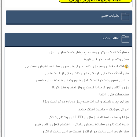
تبلیغات متنی
مطالب جدید
پاسارگاد تاباک: برترین مقصد پیپ‌های دست‌ساز و اصل
معنی و تعبیر اسب در فال قهوه
انتخاب فیلم و سریال مناسب برای هر سن و سلیقه با هوش مصنوعی
متن آهنگ خدا یکی یار یکی دلبر و دلدار یکی از امید عقابی
جراحی هموروئید درکلینیک لیزر هموروئید و هزینه عمل بواسیر
رزرو آنلاین تور کربلا با قیمت پرواز نجف و هتل کربلا
مشخصات فنی زانتیا
ویزای چین، تایلند و امارات همه چیز درباره درخواست ویزا
ایرانی موزیک – دانلود آهنگ جدید
مزایا و معایب استفاده از ماژول LED در روشنایی خانگی
نحوه ثبت نام در سامانه مودیان مالیاتی: راهنمای کامل و قابل فهم
سفارش طراحی سایت در اراک (اهمیت طراحی سایت اراک)