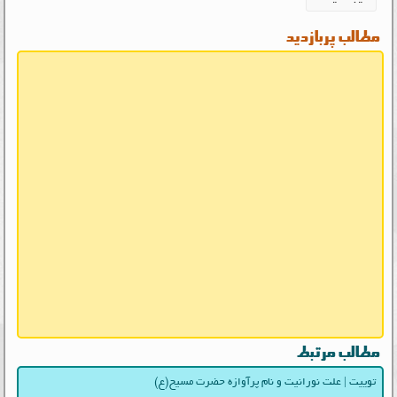
مطالب پربازدید
مطالب مرتبط
توییت | علت نورانیت و نام پرآوازه حضرت مسیح(ع)