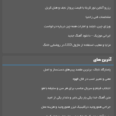
رزرو آنلاین تور کربلا با قیمت پرواز نجف و هتل کربل
مشخصات فنی زانتیا
ویزای چین، تایلند و امارات همه چیز درباره درخواست
ایرانی موزیک – دانلود آهنگ جدید
مزایا و معایب استفاده از ماژول LED در روشنایی خانگ
آخرین های
پاسارگاد تاباک: برترین مقصد پیپ‌های دست‌ساز و اصل
معنی و تعبیر اسب در فال قهوه
انتخاب فیلم و سریال مناسب برای هر سن و سلیقه با هو
متن آهنگ خدا یکی یار یکی دلبر و دلدار یکی از امید
جراحی هموروئید درکلینیک لیزر هموروئید و هزینه عمل