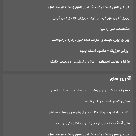
جراحی هموروئید درکلینیک لیزر هموروئید و هزینه عمل
رزرو آنلاین تور کربلا با قیمت پرواز نجف و هتل کربل
مشخصات فنی زانتیا
ویزای چین، تایلند و امارات همه چیز درباره درخواست
ایرانی موزیک – دانلود آهنگ جدید
مزایا و معایب استفاده از ماژول LED در روشنایی خانگ
آخرین های
پاسارگاد تاباک: برترین مقصد پیپ‌های دست‌ساز و اصل
معنی و تعبیر اسب در فال قهوه
انتخاب فیلم و سریال مناسب برای هر سن و سلیقه با هو
متن آهنگ خدا یکی یار یکی دلبر و دلدار یکی از امید
جراحی هموروئید درکلینیک لیزر هموروئید و هزینه عمل