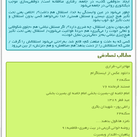
ایجاد «دوقطبی کاذب» در جامعه، رفتاری منافقانه است/ دوقطبی‌سازی موجب
دیکتاتوری روانی در جامعه می‌شود
چطور می‌شود در عین وابستگی به خدا، استقلال هم داشت؟/ اخلاص یعنی تحت
تأثیر هیچ چیزی نیستی و مستقل هستی/ خدا نمی‌خواهد کسی بدون استقلال و
تحت تأثیر جوّ، خوب بشود
خوب‌بودن بدون استقلال، چه ضرری دارد؟/ اگر مستقل نباشی؛ هم «جلوی شکوفایی
و تعالیِ خودت را می‌گیری» هم «بردۀ طواغیت می‌شوی»/ استقلال یعنی تحت تأثیر
هیچ‌چیزی نباشی به‌جز «عالی‌ترین تمایل خودت»
کسی که به «لذت و منفعتِ کم» قانع شد، به‌راحتی می‌شود استقلالش را گرفت /
ملتی که استقلالش را از دست بدهد، هم «منافعش» و هم «عزتش» از بین می‌رود
مطالب تصادفی
مهاجرانی-فراری
دانلود عکس از اینستاگرام
سکته۲۸
مستند فرمانده ۷۶
امام خامنه ای-بصیرت بخشی امام خامنه ای بصیرت بخشی
عید فطر ۱۳۸۹
رائفی پور- شهیدان باکری
سکته۲۴
نامزد ها،قول بدهند….
روضه خوانی کریمی در بیت رهبری-فاطمیه۹۱
پناهیان-اقتدار وبصیرت