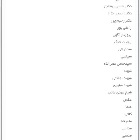
دکتر حسن روحانی
دکتراحمدی نژاد
دکتررحیم پور
رائفی پور
رپورتاژ آگهی
روایت جنگ
سخنرانی
سیاسی
سیدحسن نصرالله
شهدا
شهید بهشتی
شهید مطهری
شیخ مهدی طائب
عکس
علما
کافی
متفرقه
مداحی
مذهبی