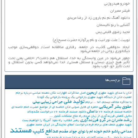
خودرو هیدروژنی
فیلتر ممبران
دانلود آهنگ نم نم بارون زد از رضا مریدی
آشنایی با رنو تالیسمان
مجید رضوی قلبمی پس
توییت | علت نورانیت و نام پرآوازه حضرت مسیح(ع)
ایجاد «دوقطبی کاذب» در جامعه، رفتاری منافقانه است/ دوقطبی‌سازی موجب
دیکتاتوری روانی در جامعه می‌شود
چطور می‌شود در عین وابستگی به خدا، استقلال هم داشت؟/ اخلاص یعنی تحت
تأثیر هیچ چیزی نیستی و مستقل هستی/ خدا نمی‌خواهد کسی بدون استقلال و
تحت تأثیر جوّ، خوب بشود
برچسب‌ها
اربعین
اذان با صدای شهید مطهری
اصل مذاکرات
اظهارات تکان دهنده عباسی درباره برجام
اهمیت اذان از دیدگاه شهید مطهری
بازخوانی یک پرونده
بازخوانی یک کودتا
تولید ملی
جراحی زیبایی بینی
با مذاکره مخالف نیستم، اما ...
برجام
حقوق بشر آمریکایی
خاطره ای فایل صوتی اذان
خلاصه ای از مواضع حضرت امام خامنه ای
داعش
خلاصه مستند فرمانده 76
دانلود مستند فرمانده 76
درخواست مک‌دونالد
دلایل کاهش فرزندآوری از زبان مردم
راه علاج مشکلات کشور ...
رشد مادران در گرو فرزندآوری
رهبر انقلاب: راه نفوذ آمریکا را خواهیم بست
شهید مطهری
ضعف های برجام
فرم درخواست اعطای نمایندگی در ایران
محمد مطهری
مستند
مدافع کلیپ
مداحی پاشو خانم خونه ام با نوای جواد مقدم
مستند بازخوانی یک پرونده (کودتای 28 مرداد)
مستند فرمانده 76