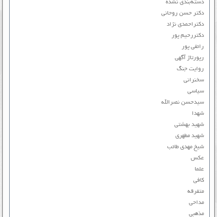
دسته‌بندی نشده
دکتر حسن روحانی
دکتراحمدی نژاد
دکتررحیم پور
رائفی پور
رپورتاژ آگهی
روایت جنگ
سخنرانی
سیاسی
سیدحسن نصرالله
شهدا
شهید بهشتی
شهید مطهری
شیخ مهدی طائب
عکس
علما
کافی
متفرقه
مداحی
مذهبی