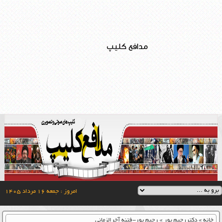
مدافع کلیپ
امروز : جمعه ۱۶ مرداد ۱۴۰۵
خانه
»
دکتررحیم پور
»
رحیم پور-فتنه آخرالزمانی