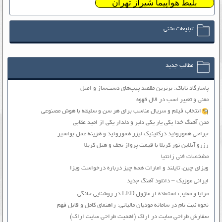
بلیط هواپیما شیراز تهران
تبلیغات متنی
مطالب جدید
پاسارگاد تاباک: برترین مقصد پیپ‌های دست‌ساز و اصل
معنی و تعبیر اسب در فال قهوه
انتخاب فیلم و سریال مناسب برای هر سن و سلیقه با هوش مصنوعی
متن آهنگ خدا یکی یار یکی دلبر و دلدار یکی از امید عقابی
جراحی هموروئید درکلینیک لیزر هموروئید و هزینه عمل بواسیر
رزرو آنلاین تور کربلا با قیمت پرواز نجف و هتل کربلا
مشخصات فنی زانتیا
ویزای چین، تایلند و امارات همه چیز درباره درخواست ویزا
ایرانی موزیک – دانلود آهنگ جدید
مزایا و معایب استفاده از ماژول LED در روشنایی خانگی
نحوه ثبت نام در سامانه مودیان مالیاتی: راهنمای کامل و قابل فهم
سفارش طراحی سایت در اراک (اهمیت طراحی سایت اراک)