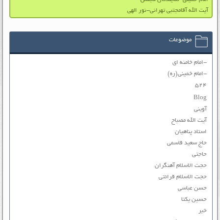
آیت الله آقامجتبی تهرانی-نور الهی
موضوعات
-امام خامنه ای
-امام خمینی(ره)
۵۲۴
Blog
آوینی
آیت الله مصباح
استاد پناهیان
حاج سعید قاسمی
حاجتی
حجت الاسلام آهنگران
حجت الاسلام قرائتی
حسن عباسی
حسین یکتا
خبر