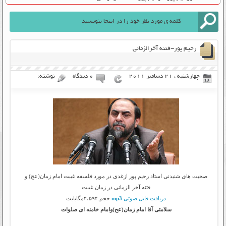
رحیم پور-فتنه آخرالزمانی
چهارشنبه ، 21 دسامبر 2011
۰ دیدگاه
نوشته:
صحبت های شنیدنی استاد رحیم پور ازغدی در مورد فلسفه غیبت امام زمان(عج) و
فتنه آخر الزمانی در زمان غیبت
دریافت فایل صوتی
mp3
حجم:۴،۵۹۴مگابایت
سلامتی آقا امام زمان(عج)وامام خامنه ای صلوات