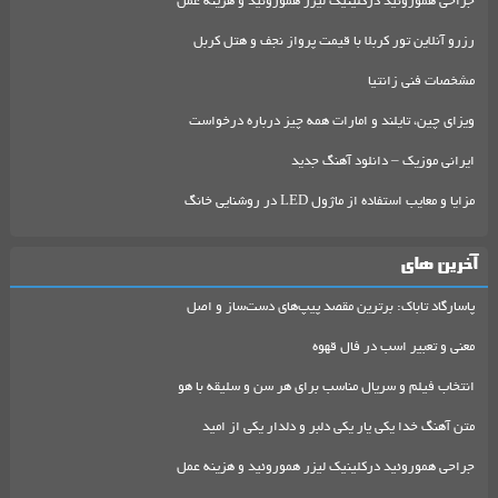
جراحی هموروئید درکلینیک لیزر هموروئید و هزینه عمل
رزرو آنلاین تور کربلا با قیمت پرواز نجف و هتل کربل
مشخصات فنی زانتیا
ویزای چین، تایلند و امارات همه چیز درباره درخواست
ایرانی موزیک – دانلود آهنگ جدید
مزایا و معایب استفاده از ماژول LED در روشنایی خانگ
آخرین های
پاسارگاد تاباک: برترین مقصد پیپ‌های دست‌ساز و اصل
معنی و تعبیر اسب در فال قهوه
انتخاب فیلم و سریال مناسب برای هر سن و سلیقه با هو
متن آهنگ خدا یکی یار یکی دلبر و دلدار یکی از امید
جراحی هموروئید درکلینیک لیزر هموروئید و هزینه عمل