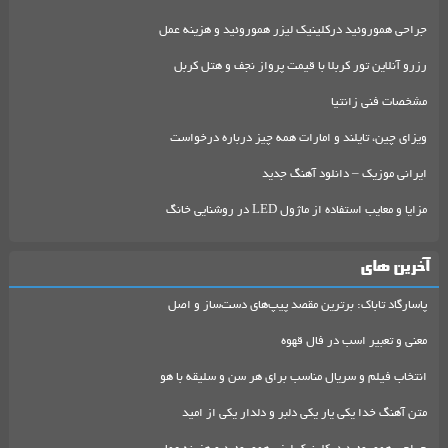
جراحی هموروئید درکلینیک لیزر هموروئید و هزینه عمل
رزرو آنلاین تور کربلا با قیمت پرواز نجف و هتل کربل
مشخصات فنی زانتیا
ویزای چین، تایلند و امارات همه چیز درباره درخواست
ایرانی موزیک – دانلود آهنگ جدید
مزایا و معایب استفاده از ماژول LED در روشنایی خانگ
آخرین های
پاسارگاد تاباک: برترین مقصد پیپ‌های دست‌ساز و اصل
معنی و تعبیر اسب در فال قهوه
انتخاب فیلم و سریال مناسب برای هر سن و سلیقه با هو
متن آهنگ خدا یکی یار یکی دلبر و دلدار یکی از امید