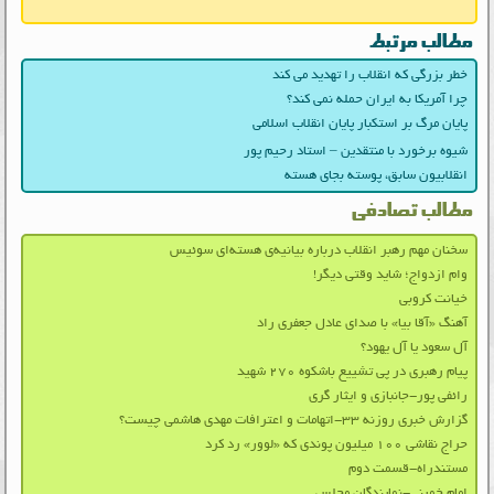
مطالب مرتبط
خطر بزرگی که انقلاب را تهدید می کند
چرا آمریکا به ایران حمله نمی کند؟
پایان مرگ بر استکبار پایان انقلاب اسلامی
شیوه برخورد با منتقدین – استاد رحیم پور
انقلابیون سابق، پوسته بجای هسته
مطالب تصادفی
سخنان مهم رهبر انقلاب درباره بیانیه‌ی هسته‌ای سوئیس
وام ازدواج؛ شاید وقتی دیگر!
خیانت کروبی
آهنگ «آقا بیا» با صدای عادل جعفری راد
آل سعود یا آل یهود؟
پیام رهبری در پی تشییع باشکوه ۲۷۰ شهید
رائفی پور-جانبازی و ایثار گری
گزارش خبری روزنه ۳۳-اتهامات و اعترافات مهدی هاشمی چیست؟
حراج نقاشی ۱۰۰ میلیون پوندی که «لوور» رد کرد
مستندراه-قسمت دوم
امام خمینی-نمایندگان مجلس