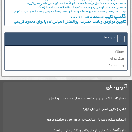
مستند فرمانده 76 شامل چیست؟
مستند کوتاه «نقشه نفوذ؛ دیپلماسی همبرگری»
نماهنگ
مستندی جدید از کودتای 28 مرداد
مک‌دونالد
نقاط قوت برجام
نهضت ملي شدن صنعت نفت
ورود مک‌دونالد
کارشناس شبکه جهانی ولایت
کاهش فرزندآوری
کلیپ
کلیپ مستند
کودتای 28 مرداد
گلچین مولودی ولادت حضرت ابوالفضل العباس(ع) با نوای محمود کریمی
پیوندها
Filmo
هنگ درام
وطن موزیک
آخرین های
پاسارگاد تاباک: برترین مقصد پیپ‌های دست‌ساز و اصل
معنی و تعبیر اسب در فال قهوه
انتخاب فیلم و سریال مناسب برای هر سن و سلیقه با هو
متن آهنگ خدا یکی یار یکی دلبر و دلدار یکی از امید