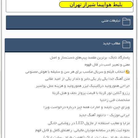
بلیط هواپیما شیراز تهران
تبلیغات متنی
مطالب جدید
پاسارگاد تاباک: برترین مقصد پیپ‌های دست‌ساز و اصل
معنی و تعبیر اسب در فال قهوه
انتخاب فیلم و سریال مناسب برای هر سن و سلیقه با هوش مصنوعی
متن آهنگ خدا یکی یار یکی دلبر و دلدار یکی از امید عقابی
جراحی هموروئید درکلینیک لیزر هموروئید و هزینه عمل بواسیر
رزرو آنلاین تور کربلا با قیمت پرواز نجف و هتل کربلا
مشخصات فنی زانتیا
ویزای چین، تایلند و امارات همه چیز درباره درخواست ویزا
ایرانی موزیک – دانلود آهنگ جدید
مزایا و معایب استفاده از ماژول LED در روشنایی خانگی
نحوه ثبت نام در سامانه مودیان مالیاتی: راهنمای کامل و قابل فهم
سفارش طراحی سایت در اراک (اهمیت طراحی سایت اراک)