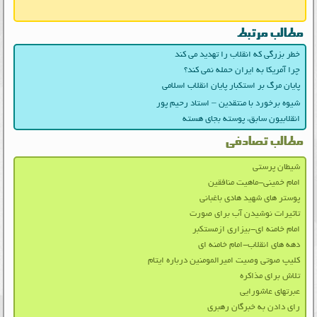
مطالب مرتبط
خطر بزرگی که انقلاب را تهدید می کند
چرا آمریکا به ایران حمله نمی کند؟
پایان مرگ بر استکبار پایان انقلاب اسلامی
شیوه برخورد با منتقدین – استاد رحیم پور
انقلابیون سابق، پوسته بجای هسته
مطالب تصادفی
شیطان پرستی
امام خمینی-ماهیت منافقین
پوستر های شهید هادی باغبانی
تاثیرات نوشیدن آب برای صورت
امام خامنه ای-بیزاری ازمستکبر
دهه های انقلاب-امام خامنه ای
کلیپ صوتی وصیت امیرالمومنین درباره ایتام
تلاش برای مذاکره
عبرتهای عاشورایی
رای دادن به خبرگان رهبری