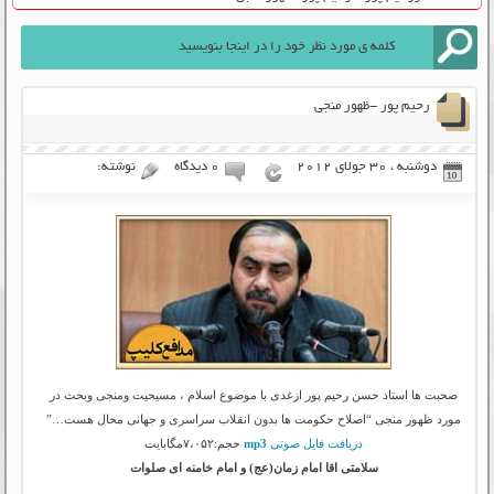
رحیم پور -ظهور منجی
دوشنبه ، 30 جولای 2012
۰ دیدگاه
نوشته:
صحبت ها استاد حسن رحیم پور ازغدی با موضوع اسلام ، مسیحیت ومنجی وبحث در
مورد ظهور منجی “اصلاح حکومت ها بدون انقلاب سراسری و جهانی محال هست…”
دریافت فایل صوتی
mp3
حجم:۷،۰۵۲مگابایت
سلامتی اقا امام زمان(عج) و امام خامنه ای صلوات