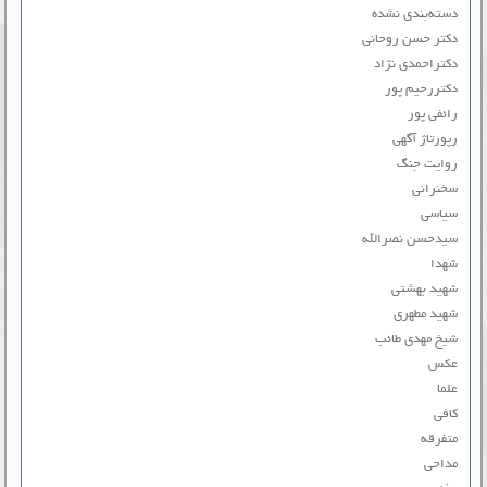
دسته‌بندی نشده
دکتر حسن روحانی
دکتراحمدی نژاد
دکتررحیم پور
رائفی پور
رپورتاژ آگهی
روایت جنگ
سخنرانی
سیاسی
سیدحسن نصرالله
شهدا
شهید بهشتی
شهید مطهری
شیخ مهدی طائب
عکس
علما
کافی
متفرقه
مداحی