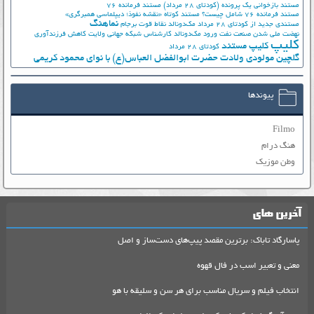
مستند بازخوانی یک پرونده (کودتای 28 مرداد)
مستند فرمانده 76
مستند فرمانده 76 شامل چیست؟
مستند کوتاه «نقشه نفوذ؛ دیپلماسی همبرگری»
نماهنگ
مستندی جدید از کودتای 28 مرداد
مک‌دونالد
نقاط قوت برجام
نهضت ملي شدن صنعت نفت
ورود مک‌دونالد
کارشناس شبکه جهانی ولایت
کاهش فرزندآوری
کلیپ
کلیپ مستند
کودتای 28 مرداد
گلچین مولودی ولادت حضرت ابوالفضل العباس(ع) با نوای محمود کریمی
پیوندها
Filmo
هنگ درام
وطن موزیک
آخرین های
پاسارگاد تاباک: برترین مقصد پیپ‌های دست‌ساز و اصل
معنی و تعبیر اسب در فال قهوه
انتخاب فیلم و سریال مناسب برای هر سن و سلیقه با هو