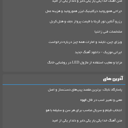
متن آهنگ خدا یکی یار یکی دلبر و دلدار یکی از امید
جراحی هموروئید درکلینیک لیزر هموروئید و هزینه عمل
رزرو آنلاین تور کربلا با قیمت پرواز نجف و هتل کربل
مشخصات فنی زانتیا
ویزای چین، تایلند و امارات همه چیز درباره درخواست
ایرانی موزیک – دانلود آهنگ جدید
مزایا و معایب استفاده از ماژول LED در روشنایی خانگ
آخرین های
پاسارگاد تاباک: برترین مقصد پیپ‌های دست‌ساز و اصل
معنی و تعبیر اسب در فال قهوه
انتخاب فیلم و سریال مناسب برای هر سن و سلیقه با هو
متن آهنگ خدا یکی یار یکی دلبر و دلدار یکی از امید