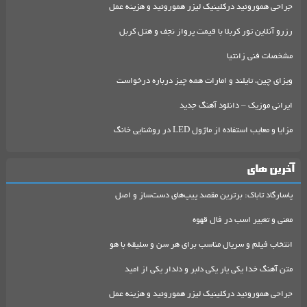
جراحی هموروئید درکلینیک لیزر هموروئید و هزینه عمل
رزرو آنلاین تور کربلا با قیمت پرواز نجف و هتل کربل
مشخصات فنی زانتیا
ویزای چین، تایلند و امارات همه چیز درباره درخواست
ایرانی موزیک – دانلود آهنگ جدید
مزایا و معایب استفاده از ماژول LED در روشنایی خانگ
آخرین های
پاسارگاد تاباک: برترین مقصد پیپ‌های دست‌ساز و اصل
معنی و تعبیر اسب در فال قهوه
انتخاب فیلم و سریال مناسب برای هر سن و سلیقه با هو
متن آهنگ خدا یکی یار یکی دلبر و دلدار یکی از امید
جراحی هموروئید درکلینیک لیزر هموروئید و هزینه عمل