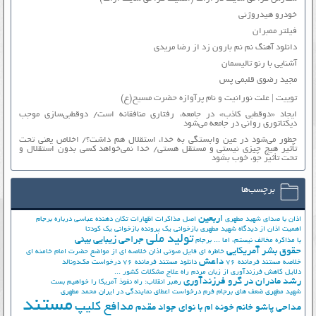
خودرو هیدروژنی
فیلتر ممبران
دانلود آهنگ نم نم بارون زد از رضا مریدی
آشنایی با رنو تالیسمان
مجید رضوی قلبمی پس
توییت | علت نورانیت و نام پرآوازه حضرت مسیح(ع)
ایجاد «دوقطبی کاذب» در جامعه، رفتاری منافقانه است/ دوقطبی‌سازی موجب
دیکتاتوری روانی در جامعه می‌شود
چطور می‌شود در عین وابستگی به خدا، استقلال هم داشت؟/ اخلاص یعنی تحت
تأثیر هیچ چیزی نیستی و مستقل هستی/ خدا نمی‌خواهد کسی بدون استقلال و
تحت تأثیر جوّ، خوب بشود
برچسب‌ها
اربعین
اذان با صدای شهید مطهری
اصل مذاکرات
اظهارات تکان دهنده عباسی درباره برجام
اهمیت اذان از دیدگاه شهید مطهری
بازخوانی یک پرونده
بازخوانی یک کودتا
تولید ملی
جراحی زیبایی بینی
با مذاکره مخالف نیستم، اما ...
برجام
حقوق بشر آمریکایی
خاطره ای فایل صوتی اذان
خلاصه ای از مواضع حضرت امام خامنه ای
داعش
خلاصه مستند فرمانده 76
دانلود مستند فرمانده 76
درخواست مک‌دونالد
دلایل کاهش فرزندآوری از زبان مردم
راه علاج مشکلات کشور ...
رشد مادران در گرو فرزندآوری
رهبر انقلاب: راه نفوذ آمریکا را خواهیم بست
شهید مطهری
ضعف های برجام
فرم درخواست اعطای نمایندگی در ایران
محمد مطهری
مستند
مدافع کلیپ
مداحی پاشو خانم خونه ام با نوای جواد مقدم