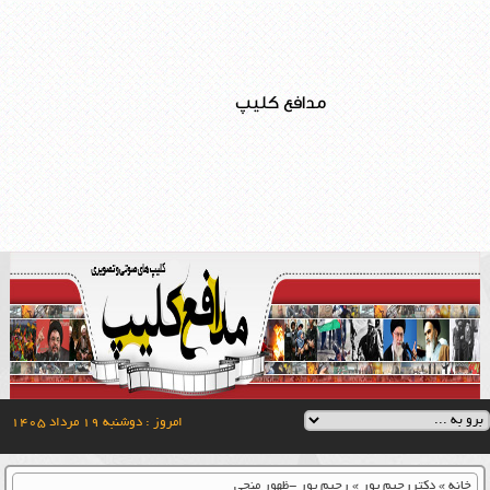
مدافع کلیپ
امروز : دوشنبه ۱۹ مرداد ۱۴۰۵
خانه
»
دکتررحیم پور
»
رحیم پور -ظهور منجی