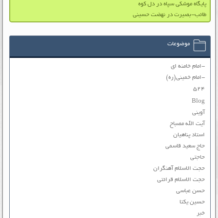
پایگاه موشکی سپاه در دل کوه
طائب-بصیرت در نهضت حسینی
موضوعات
-امام خامنه ای
-امام خمینی(ره)
۵۲۴
Blog
آوینی
آیت الله مصباح
استاد پناهیان
حاج سعید قاسمی
حاجتی
حجت الاسلام آهنگران
حجت الاسلام قرائتی
حسن عباسی
حسین یکتا
خبر