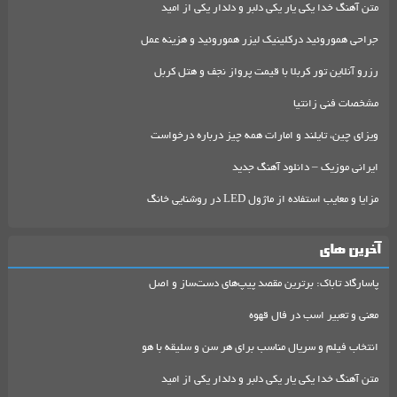
متن آهنگ خدا یکی یار یکی دلبر و دلدار یکی از امید
جراحی هموروئید درکلینیک لیزر هموروئید و هزینه عمل
رزرو آنلاین تور کربلا با قیمت پرواز نجف و هتل کربل
مشخصات فنی زانتیا
ویزای چین، تایلند و امارات همه چیز درباره درخواست
ایرانی موزیک – دانلود آهنگ جدید
مزایا و معایب استفاده از ماژول LED در روشنایی خانگ
آخرین های
پاسارگاد تاباک: برترین مقصد پیپ‌های دست‌ساز و اصل
معنی و تعبیر اسب در فال قهوه
انتخاب فیلم و سریال مناسب برای هر سن و سلیقه با هو
متن آهنگ خدا یکی یار یکی دلبر و دلدار یکی از امید