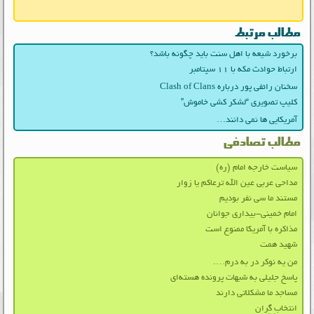
مطالب مرتبط
برخورد شیعه با اهل سنت باید چگونه باشد؟
ارتباط حوادث مکه با ۱۱ سپتامبر
سخنان رائفی پور درباره Clash of Clans
کلیپ تصویری “لشکر کشی خاموش”
آمریکایی ها نمی دانند…
مطالب تصادفی
سیاست خارجه امام (ره)
مداحی عربی عين الله ترعاکم يا زوار
مستند ما سی نفر بودیم
امام خمینی-بیداری جوانان
مذاکره با آمریکا ممنوع است
شهید همت
من یه نوکر در به درم….
پاسخ جلیلی به شبهات پرونده هسته‌ای
مساجد ما مشکلاتی دارند
انتخابِ گِران