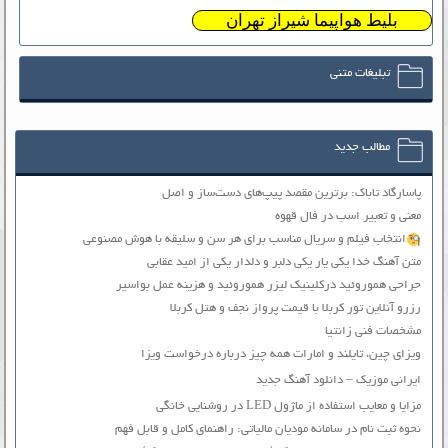
بلیط هواپیما شیراز تهران
تبلیغات متنی
مطالب جدید
پاسارگاد تاباک: برترین مقصد پیپ‌های دست‌ساز و اصل
معنی و تعبیر اسب در فال قهوه
انتخاب فیلم و سریال مناسب برای هر سن و سلیقه با هوش مصنوعی
متن آهنگ خدا یکی یار یکی دلبر و دلدار یکی از امید عقابی
جراحی هموروئید درکلینیک لیزر هموروئید و هزینه عمل بواسیر
رزرو آنلاین تور کربلا با قیمت پرواز نجف و هتل کربلا
مشخصات فنی زانتیا
ویزای چین، تایلند و امارات همه چیز درباره درخواست ویزا
ایرانی موزیک – دانلود آهنگ جدید
مزایا و معایب استفاده از ماژول LED در روشنایی خانگی
نحوه ثبت نام در سامانه مودیان مالیاتی: راهنمای کامل و قابل فهم