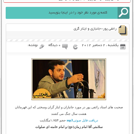
رائفی پور-جانبازی و ایثار گری
یکشنبه ، 2 دسامبر 2012
۰ دیدگاه
نوشته:
صحبت های استاد رائفی پور در مورد جانبازان و ایثار گران وسختی که این قهرمانان
هشت سال جنگ می کشند
دریافت فایل صوتی
mp3
حجم:۱،۷۵۴مگابایت
سلامتی آقا امام زمان(عج) و امام خامنه ای صلوات