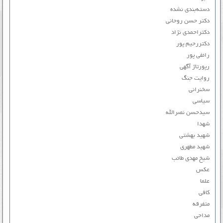
دسته‌بندی نشده
دکتر حسن روحانی
دکتراحمدی نژاد
دکتررحیم پور
رائفی پور
رپورتاژ آگهی
روایت جنگ
سخنرانی
سیاسی
سیدحسن نصرالله
شهدا
شهید بهشتی
شهید مطهری
شیخ مهدی طائب
عکس
علما
کافی
متفرقه
مداحی