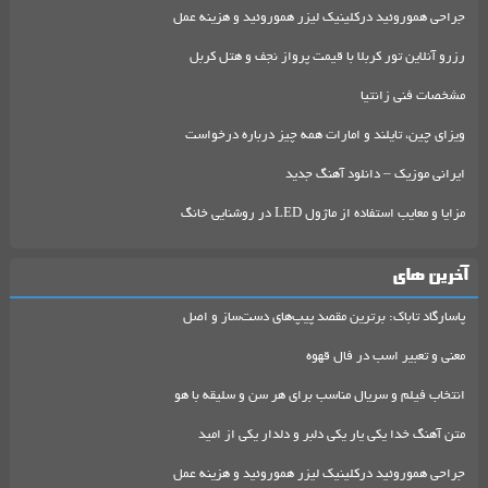
جراحی هموروئید درکلینیک لیزر هموروئید و هزینه عمل
رزرو آنلاین تور کربلا با قیمت پرواز نجف و هتل کربل
مشخصات فنی زانتیا
ویزای چین، تایلند و امارات همه چیز درباره درخواست
ایرانی موزیک – دانلود آهنگ جدید
مزایا و معایب استفاده از ماژول LED در روشنایی خانگ
آخرین های
پاسارگاد تاباک: برترین مقصد پیپ‌های دست‌ساز و اصل
معنی و تعبیر اسب در فال قهوه
انتخاب فیلم و سریال مناسب برای هر سن و سلیقه با هو
متن آهنگ خدا یکی یار یکی دلبر و دلدار یکی از امید
جراحی هموروئید درکلینیک لیزر هموروئید و هزینه عمل