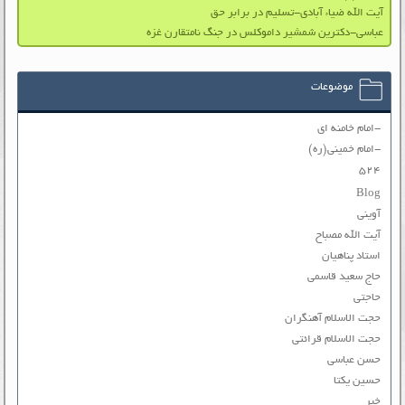
آیت الله ضیاء آبادی-تسلیم در برابر حق
عباسی-دکترین شمشیر داموکلس در جنگ نامتقارن غزه
موضوعات
-امام خامنه ای
-امام خمینی(ره)
۵۲۴
Blog
آوینی
آیت الله مصباح
استاد پناهیان
حاج سعید قاسمی
حاجتی
حجت الاسلام آهنگران
حجت الاسلام قرائتی
حسن عباسی
حسین یکتا
خبر