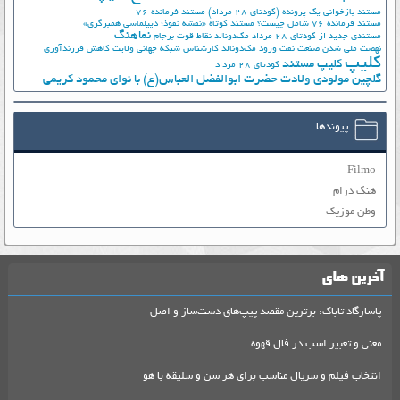
مستند بازخوانی یک پرونده (کودتای 28 مرداد)
مستند فرمانده 76
مستند فرمانده 76 شامل چیست؟
مستند کوتاه «نقشه نفوذ؛ دیپلماسی همبرگری»
نماهنگ
مستندی جدید از کودتای 28 مرداد
مک‌دونالد
نقاط قوت برجام
نهضت ملي شدن صنعت نفت
ورود مک‌دونالد
کارشناس شبکه جهانی ولایت
کاهش فرزندآوری
کلیپ
کلیپ مستند
کودتای 28 مرداد
گلچین مولودی ولادت حضرت ابوالفضل العباس(ع) با نوای محمود کریمی
پیوندها
Filmo
هنگ درام
وطن موزیک
آخرین های
پاسارگاد تاباک: برترین مقصد پیپ‌های دست‌ساز و اصل
معنی و تعبیر اسب در فال قهوه
انتخاب فیلم و سریال مناسب برای هر سن و سلیقه با هو