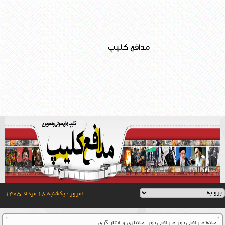
مدافع کلیپ
امروز : یکشنبه ۱۸ مرداد ۱۴۰۵
خانه
»
رائفی پور
»
رائفی پور-جانبازی و ایثار گری