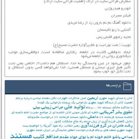
سفارش طراحی سایت در اراک (اهمیت طراحی سایت اراک)
خودرو هیدروژنی
فیلتر ممبران
دانلود آهنگ نم نم بارون زد از رضا مریدی
آشنایی با رنو تالیسمان
مجید رضوی قلبمی پس
توییت | علت نورانیت و نام پرآوازه حضرت مسیح(ع)
ایجاد «دوقطبی کاذب» در جامعه، رفتاری منافقانه است/ دوقطبی‌سازی موجب
دیکتاتوری روانی در جامعه می‌شود
چطور می‌شود در عین وابستگی به خدا، استقلال هم داشت؟/ اخلاص یعنی تحت
تأثیر هیچ چیزی نیستی و مستقل هستی/ خدا نمی‌خواهد کسی بدون استقلال و
تحت تأثیر جوّ، خوب بشود
برچسب‌ها
اربعین
اذان با صدای شهید مطهری
اصل مذاکرات
اظهارات تکان دهنده عباسی درباره برجام
اهمیت اذان از دیدگاه شهید مطهری
بازخوانی یک پرونده
بازخوانی یک کودتا
تولید ملی
جراحی زیبایی بینی
با مذاکره مخالف نیستم، اما ...
برجام
حقوق بشر آمریکایی
خاطره ای فایل صوتی اذان
خلاصه ای از مواضع حضرت امام خامنه ای
داعش
خلاصه مستند فرمانده 76
دانلود مستند فرمانده 76
درخواست مک‌دونالد
دلایل کاهش فرزندآوری از زبان مردم
راه علاج مشکلات کشور ...
رشد مادران در گرو فرزندآوری
رهبر انقلاب: راه نفوذ آمریکا را خواهیم بست
شهید مطهری
ضعف های برجام
فرم درخواست اعطای نمایندگی در ایران
محمد مطهری
مستند
مدافع کلیپ
مداحی پاشو خانم خونه ام با نوای جواد مقدم