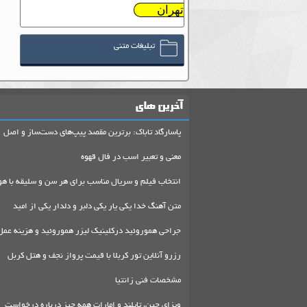
تهران
تبلیغات متنی
آخرین های
پاسارگاد تاباک: برترین مقصد پیپ‌های دست‌ساز و اصل
معنی و تعبیر اسب در فال قهوه
انتخاب فیلم و سریال مناسب برای هر سن و سلیقه با هو
متن آهنگ خدا یکی یار یکی دلبر و دلدار یکی از امید
جراحی هموروئید درکلینیک لیزر هموروئید و هزینه عمل
رزرو آنلاین تور کربلا با قیمت پرواز نجف و هتل کربل
مشخصات فنی زانتیا
ویزای چین، تایلند و امارات همه چیز درباره درخواست