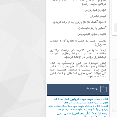
سفارش طراحی سایت در اراک (اهمیت
طراحی سایت اراک)
خودرو هیدروژنی
فیلتر ممبران
دانلود آهنگ نم نم بارون زد از رضا مریدی
آشنایی با رنو تالیسمان
مجید رضوی قلبمی پس
توییت | علت نورانیت و نام پرآوازه حضرت
مسیح(ع)
ایجاد «دوقطبی کاذب» در جامعه، رفتاری
منافقانه است/ دوقطبی‌سازی موجب
دیکتاتوری روانی در جامعه می‌شود
چطور می‌شود در عین وابستگی به خدا،
استقلال هم داشت؟/ اخلاص یعنی تحت تأثیر
هیچ چیزی نیستی و مستقل هستی/ خدا
نمی‌خواهد کسی بدون استقلال و تحت تأثیر
جوّ، خوب بشود
برچسب‌ها
اربعین
اذان با صدای شهید مطهری
اصل مذاکرات
اظهارات تکان دهنده عباسی درباره برجام
اهمیت اذان از دیدگاه شهید مطهری
بازخوانی یک پرونده
بازخوانی یک کودتا
با مذاکره مخالف نیستم، اما ...
تولید ملی
جراحی زیبایی بینی
برجام