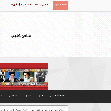
معنی و تعبیر اسب در فال قهوه
مطالب ویژه
مدافع کلیپ
صفحه اصلی
خبر
عکس
مداحی
مذ
خانه
»
رائفی پور
»
رائفی پور-تنگه برینگ ایران را به 