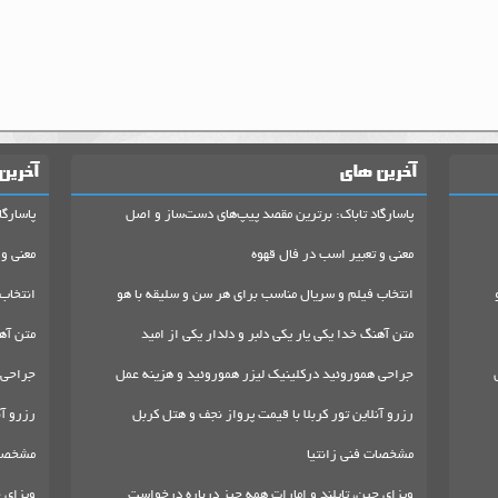
آخرین های
آخرین
پاسارگاد تاباک: برترین مقصد پیپ‌های دست‌ساز و اصل
پاسارگا
معنی و تعبیر اسب در فال قهوه
معنی و 
انتخاب فیلم و سریال مناسب برای هر سن و سلیقه با هو
انتخاب
متن آهنگ خدا یکی یار یکی دلبر و دلدار یکی از امید
متن آهن
جراحی هموروئید درکلینیک لیزر هموروئید و هزینه عمل
جراحی 
رزرو آنلاین تور کربلا با قیمت پرواز نجف و هتل کربل
رزرو آن
مشخصات فنی زانتیا
مشخصات
ویزای چین، تایلند و امارات همه چیز درباره درخواست
ویزای چ