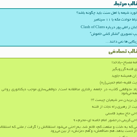
الب مرتبط
ورد شیعه با اهل سنت باید چگونه باشد؟
اط حوادث مکه با ۱۱ سپتامبر
ن رائفی پور درباره Clash of Clans
پ تصویری “لشکر کشی خاموش”
یکایی ها نمی دانند…
الب تصادفی
مه مصباح-یادخدا
ی فتنه گرروبگیر
ان همیشه جاوید
یت فقیه-امام خمینی(ره)
اد «دوقطبی کاذب» در جامعه، رفتاری منافقانه است/ دوقطبی‌سازی موجب دیکتاتوری روانی 
عه می‌شود
ل بریدن سر شیعیان چیست ؟!!
یت از رهبری،راه نجات از فتنه
حی حاج سعید قاسمی
حی کریمی درحضور امام خامنه ای-محرم۹۰
 که به «لذت و منفعتِ کم» قانع شد، به‌راحتی می‌شود استقلالش را گرفت / ملتی که استقلا
از دست بدهد، هم «منافعش» و هم «عزتش» از بین می‌رود