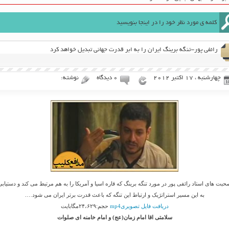
رائفی پور-تنگه برینگ ایران را به ابر قدرت جهانی تبدیل خواهد کرد
چهارشنبه ، 17 اکتبر 2012
۰ دیدگاه
نوشته:
حبت های استاد رائفی پور در مورد تنگه برینگ که قاره اسیا و آمریکا را به هم مرتبط می کند و دستیابی
به این مسیر استراتژیک و ارتباط این تنگه که باعث قدرت برتر ایران می شود….
دریافت فایل تصویریmp4
حجم:۲۴،۶۲۹مگابایت
سلامتی اقا امام زمان(عج) و امام خامنه ای صلوات