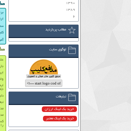
۱۳۹۰
مط
۱۳۸۹
برخ
۶
ارتب
سخنا
مطالب پربازدید
کلی
آمر
مط
لوگوی سایت
علا
باز
ایر
ولا
ایج
جام
دلی
تبلیغات
تبع
مدا
خرید بک لینک ارزان
مدا
خرید بک لینک معتبر
کسی
را 