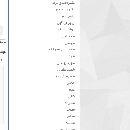
دکتراحمدی نژاد
دکتررحیم پور
رائفی پور
رپورتاژ آگهی
م
روایت جنگ
ب
سخنرانی
۰ نظر به ثبت رسیده است
سیاسی
سیدحسن نصرالله
نوشت
شهدا
ایم
شهید بهشتی
شهید مطهری
شیخ مهدی طائب
عکس
علما
کافی
متفرقه
مداحی
مذهبی
مستند
مستند راه