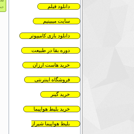
محس
دانلود فیلم
حس
سایت میبینیم
دانلود بازی کامیپوتر
دوره بقا در طبیعت
خرید هاست ارزان
فروشگاه اینترنتی
خرید گینر
خرید بلیط هواپیما
بلیط هواپیما شیراز