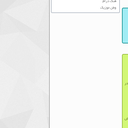
هنگ درام
وطن موزیک
در
لش