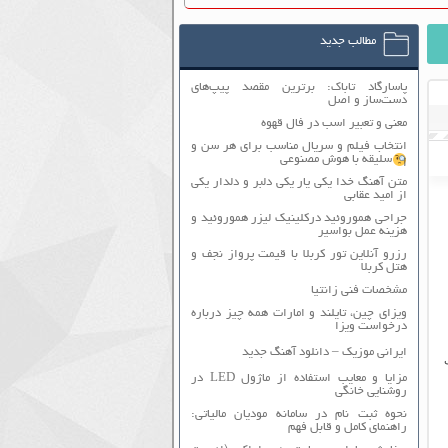
مطالب جدید
پاسارگاد تاباک: برترین مقصد پیپ‌های
دست‌ساز و اصل
معنی و تعبیر اسب در فال قهوه
انتخاب فیلم و سریال مناسب برای هر سن و
سلیقه با هوش مصنوعی
متن آهنگ خدا یکی یار یکی دلبر و دلدار یکی
از امید عقابی
جراحی هموروئید درکلینیک لیزر هموروئید و
هزینه عمل بواسیر
رزرو آنلاین تور کربلا با قیمت پرواز نجف و
هتل کربلا
مشخصات فنی زانتیا
ویزای چین، تایلند و امارات همه چیز درباره
درخواست ویزا
ایرانی موزیک – دانلود آهنگ جدید
مزایا و معایب استفاده از ماژول LED در
روشنایی خانگی
نحوه ثبت نام در سامانه مودیان مالیاتی:
راهنمای کامل و قابل فهم