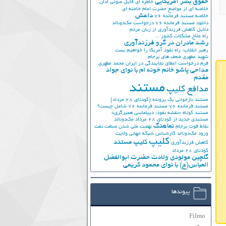
حقوق بشر آمریکایی
خاطره ای فایل صوتی اذان
خلاصه ای از مواضع حضرت امام خامنه ای
داعش
خلاصه مستند فرمانده 76
دانلود مستند فرمانده 76
درخواست مک‌دونالد
دلایل کاهش فرزندآوری از زبان مردم
راه علاج مشکلات کشور ...
رشد مادران در گرو فرزندآوری
رهبر انقلاب: راه نفوذ آمریکا را خواهیم بست
شهید مطهری
ضعف های برجام
فرم درخواست اعطای نمایندگی در ایران
محمد مطهری
مداحی پاشو خانم خونه ام با نوای جواد
مقدم
مستند
مدافع کلیپ
مستند بازخوانی یک پرونده (کودتای 28 مرداد)
مستند فرمانده 76
مستند فرمانده 76 شامل چیست؟
مستند کوتاه «نقشه نفوذ؛ دیپلماسی همبرگری»
مستندی جدید از کودتای 28 مرداد
مک‌دونالد
نماهنگ
نقاط قوت برجام
نهضت ملي شدن صنعت نفت
ورود مک‌دونالد
کارشناس شبکه جهانی ولایت
کلیپ
کلیپ مستند
کاهش فرزندآوری
کودتای 28 مرداد
گلچین مولودی ولادت حضرت ابوالفضل
العباس(ع) با نوای محمود کریمی
پیوندها
Filmo