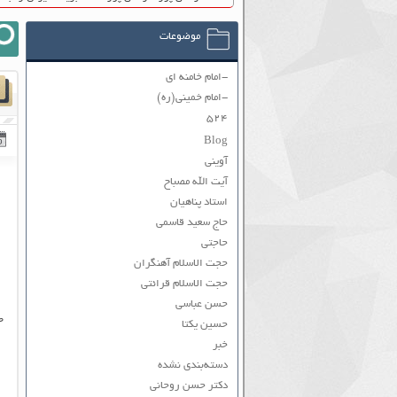
موضوعات
-امام خامنه ای
-امام خمینی(ره)
۵۲۴
Blog
آوینی
آیت الله مصباح
استاد پناهیان
حاج سعید قاسمی
حاجتی
حجت الاسلام آهنگران
حجت الاسلام قرائتی
حسن عباسی
ص
حسین یکتا
خبر
دسته‌بندی نشده
دکتر حسن روحانی