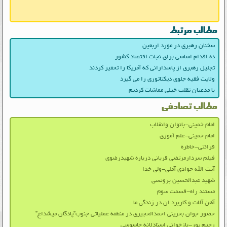
مطالب مرتبط
سخنان رهبری در مورد اربعین
ده اقدام اساسی برای نجات اقتصاد کشور
تجلیل رهبری از پاسدارانی که آمریکا را تحقیر کردند
ولایت فقیه جلوی دیکتاتوری را می گیرد
با مدعیان تقلب خیلی مماشات کردیم
مطالب تصادفی
امام خمینی-بانوان وانقلاب
امام خمینی-علم آموزی
قرائتی-خاطره
فیلم سردارمرتضی قربانی درباره شهیدرضوی
آیت الله جوادی آملی-ولی خدا
شهید عبدالحسین برونسی
مستند راه-قسمت سوم
آهن آلات و کاربرد ان در زندگی ما
حضور جوان بحرینی احمدالحجیری در منطقه عملیاتی جنوب”پادگان میشداغ”
رحیم پور-بازخوانی اسنادلانه جاسوسی