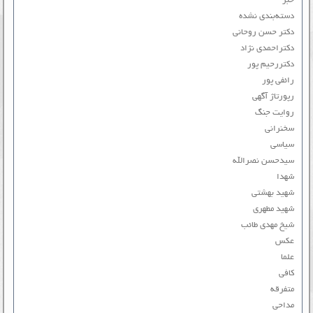
خبر
دسته‌بندی نشده
دکتر حسن روحانی
دکتراحمدی نژاد
دکتررحیم پور
رائفی پور
رپورتاژ آگهی
روایت جنگ
سخنرانی
سیاسی
سیدحسن نصرالله
شهدا
شهید بهشتی
شهید مطهری
شیخ مهدی طائب
عکس
علما
کافی
متفرقه
مداحی