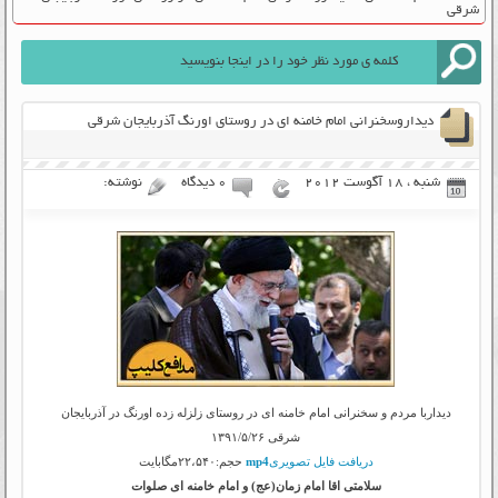
شرقی
دیداروسخنرانی امام خامنه ای در روستای اورنگ آذربایجان شرقی
شنبه ، 18 آگوست 2012
۰ دیدگاه
نوشته:
دیداربا مردم و سخنرانی امام خامنه ای در روستای زلزله زده اورنگ در آذربایجان
شرقی ۱۳۹۱/۵/۲۶
دریافت فایل تصویری
mp4
حجم:۲۲،۵۴۰مگابایت
سلامتی اقا امام زمان(عج) و امام خامنه ای صلوات