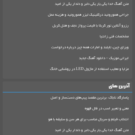
متن آهنگ خدا یکی یار یکی دلبر و دلدار یکی از امید
جراحی هموروئید درکلینیک لیزر هموروئید و هزینه عمل
رزرو آنلاین تور کربلا با قیمت پرواز نجف و هتل کربل
مشخصات فنی زانتیا
ویزای چین، تایلند و امارات همه چیز درباره درخواست
ایرانی موزیک – دانلود آهنگ جدید
مزایا و معایب استفاده از ماژول LED در روشنایی خانگ
آخرین های
پاسارگاد تاباک: برترین مقصد پیپ‌های دست‌ساز و اصل
معنی و تعبیر اسب در فال قهوه
انتخاب فیلم و سریال مناسب برای هر سن و سلیقه با هو
متن آهنگ خدا یکی یار یکی دلبر و دلدار یکی از امید