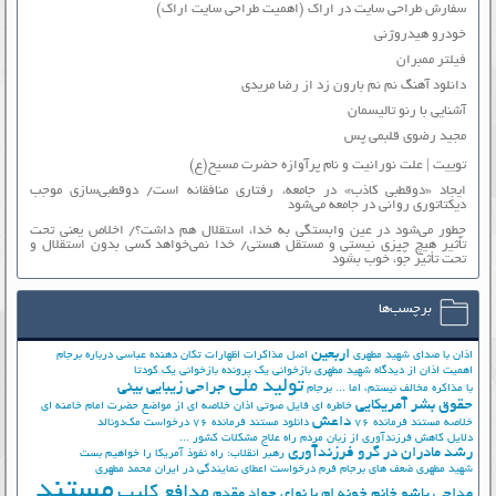
سفارش طراحی سایت در اراک (اهمیت طراحی سایت اراک)
خودرو هیدروژنی
فیلتر ممبران
دانلود آهنگ نم نم بارون زد از رضا مریدی
آشنایی با رنو تالیسمان
مجید رضوی قلبمی پس
توییت | علت نورانیت و نام پرآوازه حضرت مسیح(ع)
ایجاد «دوقطبی کاذب» در جامعه، رفتاری منافقانه است/ دوقطبی‌سازی موجب
دیکتاتوری روانی در جامعه می‌شود
چطور می‌شود در عین وابستگی به خدا، استقلال هم داشت؟/ اخلاص یعنی تحت
تأثیر هیچ چیزی نیستی و مستقل هستی/ خدا نمی‌خواهد کسی بدون استقلال و
تحت تأثیر جوّ، خوب بشود
برچسب‌ها
اربعین
اذان با صدای شهید مطهری
اصل مذاکرات
اظهارات تکان دهنده عباسی درباره برجام
اهمیت اذان از دیدگاه شهید مطهری
بازخوانی یک پرونده
بازخوانی یک کودتا
تولید ملی
جراحی زیبایی بینی
با مذاکره مخالف نیستم، اما ...
برجام
حقوق بشر آمریکایی
خاطره ای فایل صوتی اذان
خلاصه ای از مواضع حضرت امام خامنه ای
داعش
خلاصه مستند فرمانده 76
دانلود مستند فرمانده 76
درخواست مک‌دونالد
دلایل کاهش فرزندآوری از زبان مردم
راه علاج مشکلات کشور ...
رشد مادران در گرو فرزندآوری
رهبر انقلاب: راه نفوذ آمریکا را خواهیم بست
شهید مطهری
ضعف های برجام
فرم درخواست اعطای نمایندگی در ایران
محمد مطهری
مستند
مدافع کلیپ
مداحی پاشو خانم خونه ام با نوای جواد مقدم