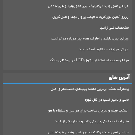
جراحی هموروئید درکلینیک لیزر هموروئید و هزینه عمل
رزرو آنلاین تور کربلا با قیمت پرواز نجف و هتل کربل
مشخصات فنی زانتیا
ویزای چین، تایلند و امارات همه چیز درباره درخواست
ایرانی موزیک – دانلود آهنگ جدید
مزایا و معایب استفاده از ماژول LED در روشنایی خانگ
آخرین های
پاسارگاد تاباک: برترین مقصد پیپ‌های دست‌ساز و اصل
معنی و تعبیر اسب در فال قهوه
انتخاب فیلم و سریال مناسب برای هر سن و سلیقه با هو
متن آهنگ خدا یکی یار یکی دلبر و دلدار یکی از امید
جراحی هموروئید درکلینیک لیزر هموروئید و هزینه عمل