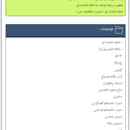
ماهیت پیام اوباما به امام خامنه ای
امام خامنه ای-حضرت فاطمه-س-
موضوعات
-امام خامنه ای
-امام خمینی(ره)
۵۲۴
Blog
آوینی
آیت الله مصباح
استاد پناهیان
حاج سعید قاسمی
حاجتی
حجت الاسلام آهنگران
حجت الاسلام قرائتی
حسن عباسی
حسین یکتا