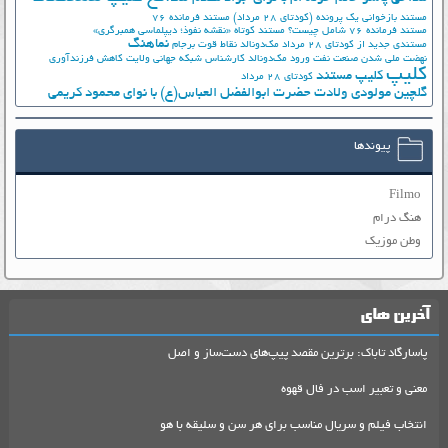
مستند بازخوانی یک پرونده (کودتای 28 مرداد)
مستند فرمانده 76
مستند فرمانده 76 شامل چیست؟
مستند کوتاه «نقشه نفوذ؛ دیپلماسی همبرگری»
نماهنگ
مستندی جدید از کودتای 28 مرداد
مک‌دونالد
نقاط قوت برجام
نهضت ملي شدن صنعت نفت
ورود مک‌دونالد
کارشناس شبکه جهانی ولایت
کاهش فرزندآوری
کلیپ
کلیپ مستند
کودتای 28 مرداد
گلچین مولودی ولادت حضرت ابوالفضل العباس(ع) با نوای محمود کریمی
پیوندها
Filmo
هنگ درام
وطن موزیک
آخرین های
پاسارگاد تاباک: برترین مقصد پیپ‌های دست‌ساز و اصل
معنی و تعبیر اسب در فال قهوه
انتخاب فیلم و سریال مناسب برای هر سن و سلیقه با هو