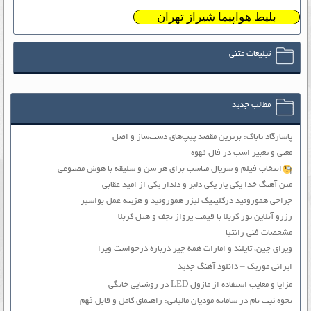
بلیط هواپیما شیراز تهران
تبلیغات متنی
مطالب جدید
پاسارگاد تاباک: برترین مقصد پیپ‌های دست‌ساز و اصل
معنی و تعبیر اسب در فال قهوه
انتخاب فیلم و سریال مناسب برای هر سن و سلیقه با هوش مصنوعی
متن آهنگ خدا یکی یار یکی دلبر و دلدار یکی از امید عقابی
جراحی هموروئید درکلینیک لیزر هموروئید و هزینه عمل بواسیر
رزرو آنلاین تور کربلا با قیمت پرواز نجف و هتل کربلا
مشخصات فنی زانتیا
ویزای چین، تایلند و امارات همه چیز درباره درخواست ویزا
ایرانی موزیک – دانلود آهنگ جدید
مزایا و معایب استفاده از ماژول LED در روشنایی خانگی
نحوه ثبت نام در سامانه مودیان مالیاتی: راهنمای کامل و قابل فهم