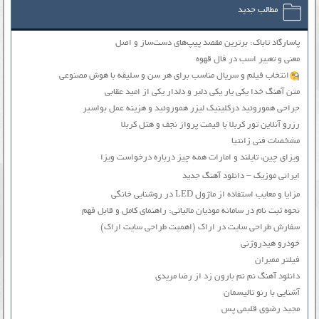
مطالب جدید
پاسارگاد تاباک: برترین مقصد پیپ‌های دست‌ساز و اصل
معنی و تعبیر اسب در فال قهوه
انتخاب فیلم و سریال مناسب برای هر سن و سلیقه با هوش مصنوعی
متن آهنگ خدا یکی یار یکی دلبر و دلدار یکی از امید عقابی
جراحی هموروئید درکلینیک لیزر هموروئید و هزینه عمل بواسیر
رزرو آنلاین تور کربلا با قیمت پرواز نجف و هتل کربلا
مشخصات فنی زانتیا
ویزای چین، تایلند و امارات همه چیز درباره درخواست ویزا
ایرانی موزیک – دانلود آهنگ جدید
مزایا و معایب استفاده از ماژول LED در روشنایی خانگی
نحوه ثبت نام در سامانه مودیان مالیاتی: راهنمای کامل و قابل فهم
سفارش طراحی سایت در اراک (اهمیت طراحی سایت اراک)
خودرو هیدروژنی
فیلتر ممبران
دانلود آهنگ نم نم بارون زد از رضا مریدی
آشنایی با رنو تالیسمان
مجید رضوی قلبمی پس