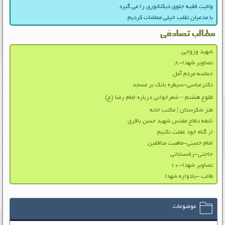
ولایت فقیه جلوی دیکتاتوری را می گیرد
با مدعیان تقلب خیلی مماشات کردیم
مطالب تصادفی
شهید وزوایی
تصاویر شهدا-۸
حماسه مردم آمل
دکترعباسی-سیطره بانک بر مسجد
طلوع هشتم – شعرخوانی درباره امام رضا (ع)
طنز شکرستان | مکتب خانه
نابغه دفاع مقدس شهید حسن باقری
از گناه خود غفلت نکنیم
امام خمینی-ماهیت منافقین
حاجتی-رفسنجانی
تصاویر شهدا-۱۰
طائب -یادواره شهدا
موضوعات