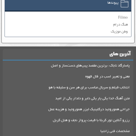
پیوندها
Filmo
هنگ درام
وطن موزیک
آخرین های
پاسارگاد تاباک: برترین مقصد پیپ‌های دست‌ساز و اصل
معنی و تعبیر اسب در فال قهوه
انتخاب فیلم و سریال مناسب برای هر سن و سلیقه با هو
متن آهنگ خدا یکی یار یکی دلبر و دلدار یکی از امید
جراحی هموروئید درکلینیک لیزر هموروئید و هزینه عمل
رزرو آنلاین تور کربلا با قیمت پرواز نجف و هتل کربل
مشخصات فنی زانتیا