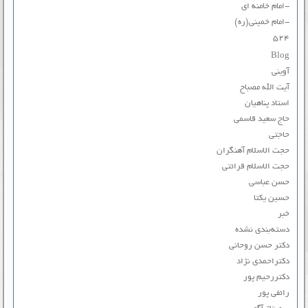
-امام خامنه ای
-امام خمینی(ره)
۵۲۴
Blog
آوینی
آیت الله مصباح
استاد پناهیان
حاج سعید قاسمی
حاجتی
حجت الاسلام آهنگران
حجت الاسلام قرائتی
حسن عباسی
حسین یکتا
خبر
دسته‌بندی نشده
دکتر حسن روحانی
دکتراحمدی نژاد
دکتررحیم پور
رائفی پور