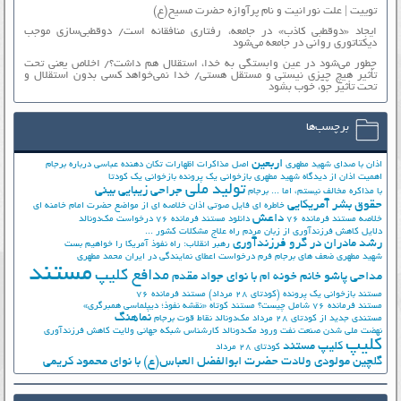
توییت | علت نورانیت و نام پرآوازه حضرت مسیح(ع)
ایجاد «دوقطبی کاذب» در جامعه، رفتاری منافقانه است/ دوقطبی‌سازی موجب
دیکتاتوری روانی در جامعه می‌شود
چطور می‌شود در عین وابستگی به خدا، استقلال هم داشت؟/ اخلاص یعنی تحت
تأثیر هیچ چیزی نیستی و مستقل هستی/ خدا نمی‌خواهد کسی بدون استقلال و
تحت تأثیر جوّ، خوب بشود
برچسب‌ها
اربعین
اذان با صدای شهید مطهری
اصل مذاکرات
اظهارات تکان دهنده عباسی درباره برجام
اهمیت اذان از دیدگاه شهید مطهری
بازخوانی یک پرونده
بازخوانی یک کودتا
تولید ملی
جراحی زیبایی بینی
با مذاکره مخالف نیستم، اما ...
برجام
حقوق بشر آمریکایی
خاطره ای فایل صوتی اذان
خلاصه ای از مواضع حضرت امام خامنه ای
داعش
خلاصه مستند فرمانده 76
دانلود مستند فرمانده 76
درخواست مک‌دونالد
دلایل کاهش فرزندآوری از زبان مردم
راه علاج مشکلات کشور ...
رشد مادران در گرو فرزندآوری
رهبر انقلاب: راه نفوذ آمریکا را خواهیم بست
شهید مطهری
ضعف های برجام
فرم درخواست اعطای نمایندگی در ایران
محمد مطهری
مستند
مدافع کلیپ
مداحی پاشو خانم خونه ام با نوای جواد مقدم
مستند بازخوانی یک پرونده (کودتای 28 مرداد)
مستند فرمانده 76
مستند فرمانده 76 شامل چیست؟
مستند کوتاه «نقشه نفوذ؛ دیپلماسی همبرگری»
نماهنگ
مستندی جدید از کودتای 28 مرداد
مک‌دونالد
نقاط قوت برجام
نهضت ملي شدن صنعت نفت
ورود مک‌دونالد
کارشناس شبکه جهانی ولایت
کاهش فرزندآوری
کلیپ
کلیپ مستند
کودتای 28 مرداد
گلچین مولودی ولادت حضرت ابوالفضل العباس(ع) با نوای محمود کریمی