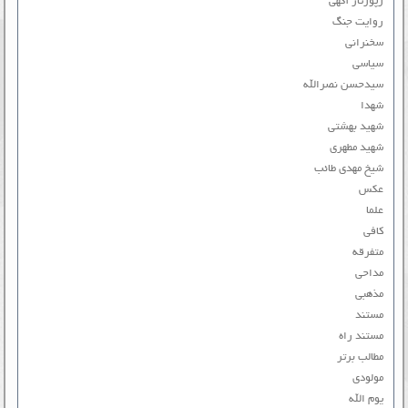
رپورتاژ آگهی
روایت جنگ
سخنرانی
سیاسی
سیدحسن نصرالله
شهدا
شهید بهشتی
شهید مطهری
شیخ مهدی طائب
عکس
علما
کافی
متفرقه
مداحی
مذهبی
مستند
مستند راه
مطالب برتر
مولودی
یوم الله