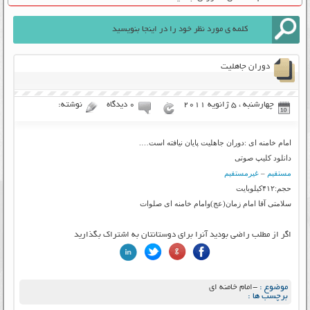
دوران جاهلیت
چهارشنبه ، 5 ژانویه 2011
۰ دیدگاه
نوشته:
امام خامنه ای :دوران جاهلیت پایان نیافته است….
دانلود کلیپ صوتی
مستقیم
–
غیرمستقیم
حجم:۴۱۲کیلوبایت
سلامتی آقا امام زمان(عج)وامام خامنه ای صلوات
اگر از مطلب راضی بودید آنرا برای دوستانتان به اشتراک بگذارید
موضوع :
-امام خامنه ای
برچسب ها :