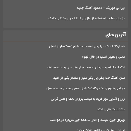
ایرانی موزیک – دانلود آهنگ جدید
مزایا و معایب استفاده از ماژول LED در روشنایی خانگ
آخرین های
پاسارگاد تاباک: برترین مقصد پیپ‌های دست‌ساز و اصل
معنی و تعبیر اسب در فال قهوه
انتخاب فیلم و سریال مناسب برای هر سن و سلیقه با هو
متن آهنگ خدا یکی یار یکی دلبر و دلدار یکی از امید
جراحی هموروئید درکلینیک لیزر هموروئید و هزینه عمل
رزرو آنلاین تور کربلا با قیمت پرواز نجف و هتل کربل
مشخصات فنی زانتیا
ویزای چین، تایلند و امارات همه چیز درباره درخواست
ایرانی موزیک – دانلود آهنگ جدید