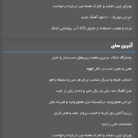
ویزای چین، تایلند و امارات همه چیز درباره درخواست
ایرانی موزیک – دانلود آهنگ جدید
مزایا و معایب استفاده از ماژول LED در روشنایی خانگ
آخرین های
پاسارگاد تاباک: برترین مقصد پیپ‌های دست‌ساز و اصل
معنی و تعبیر اسب در فال قهوه
انتخاب فیلم و سریال مناسب برای هر سن و سلیقه با هو
متن آهنگ خدا یکی یار یکی دلبر و دلدار یکی از امید
جراحی هموروئید درکلینیک لیزر هموروئید و هزینه عمل
رزرو آنلاین تور کربلا با قیمت پرواز نجف و هتل کربل
مشخصات فنی زانتیا
ویزای چین، تایلند و امارات همه چیز درباره درخواست