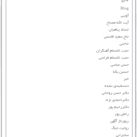
۵۲۴
Blog
آوینی
آیت الله مصباح
استاد پناهیان
حاج سعید قاسمی
حاجتی
حجت الاسلام آهنگران
حجت الاسلام قرائتی
حسن عباسی
حسین یکتا
خبر
دسته‌بندی نشده
دکتر حسن روحانی
دکتراحمدی نژاد
دکتررحیم پور
رائفی پور
رپورتاژ آگهی
روایت جنگ
سخنرانی