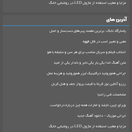
مزایا و معایب استفاده از ماژول LED در روشنایی خانگ
آخرین های
پاسارگاد تاباک: برترین مقصد پیپ‌های دست‌ساز و اصل
معنی و تعبیر اسب در فال قهوه
انتخاب فیلم و سریال مناسب برای هر سن و سلیقه با هو
متن آهنگ خدا یکی یار یکی دلبر و دلدار یکی از امید
جراحی هموروئید درکلینیک لیزر هموروئید و هزینه عمل
رزرو آنلاین تور کربلا با قیمت پرواز نجف و هتل کربل
مشخصات فنی زانتیا
ویزای چین، تایلند و امارات همه چیز درباره درخواست
ایرانی موزیک – دانلود آهنگ جدید
مزایا و معایب استفاده از ماژول LED در روشنایی خانگ