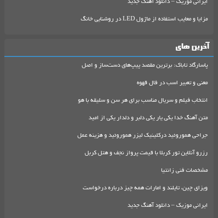
ایرانی موزیک – دانلود آهنگ جدید
مزایا و معایب استفاده از ماژول LED در روشنایی خانگ
آخرین های
پاسارگاد تاباک: برترین مقصد پیپ‌های دست‌ساز و اصل
معنی و تعبیر اسب در فال قهوه
انتخاب فیلم و سریال مناسب برای هر سن و سلیقه با هو
متن آهنگ خدا یکی یار یکی دلبر و دلدار یکی از امید
جراحی هموروئید درکلینیک لیزر هموروئید و هزینه عمل
رزرو آنلاین تور کربلا با قیمت پرواز نجف و هتل کربل
مشخصات فنی زانتیا
ویزای چین، تایلند و امارات همه چیز درباره درخواست
ایرانی موزیک – دانلود آهنگ جدید