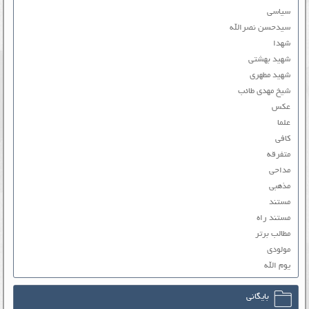
سیاسی
سیدحسن نصرالله
شهدا
شهید بهشتی
شهید مطهری
شیخ مهدی طائب
عکس
علما
کافی
متفرقه
مداحی
مذهبی
مستند
مستند راه
مطالب برتر
مولودی
یوم الله
بایگانی