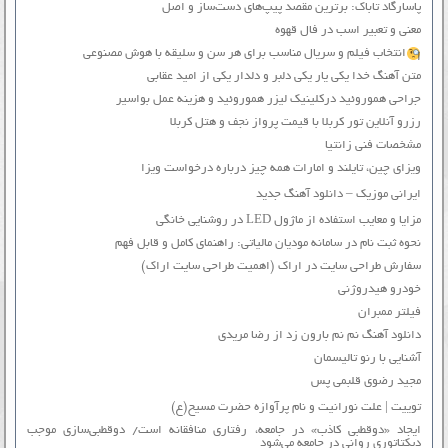
پاسارگاد تاباک: برترین مقصد پیپ‌های دست‌ساز و اصل
معنی و تعبیر اسب در فال قهوه
انتخاب فیلم و سریال مناسب برای هر سن و سلیقه با هوش مصنوعی
متن آهنگ خدا یکی یار یکی دلبر و دلدار یکی از امید عقابی
جراحی هموروئید درکلینیک لیزر هموروئید و هزینه عمل بواسیر
رزرو آنلاین تور کربلا با قیمت پرواز نجف و هتل کربلا
مشخصات فنی زانتیا
ویزای چین، تایلند و امارات همه چیز درباره درخواست ویزا
ایرانی موزیک – دانلود آهنگ جدید
مزایا و معایب استفاده از ماژول LED در روشنایی خانگی
نحوه ثبت نام در سامانه مودیان مالیاتی: راهنمای کامل و قابل فهم
سفارش طراحی سایت در اراک (اهمیت طراحی سایت اراک)
خودرو هیدروژنی
فیلتر ممبران
دانلود آهنگ نم نم بارون زد از رضا مریدی
آشنایی با رنو تالیسمان
مجید رضوی قلبمی پس
توییت | علت نورانیت و نام پرآوازه حضرت مسیح(ع)
ایجاد «دوقطبی کاذب» در جامعه، رفتاری منافقانه است/ دوقطبی‌سازی موجب
دیکتاتوری روانی در جامعه می‌شود