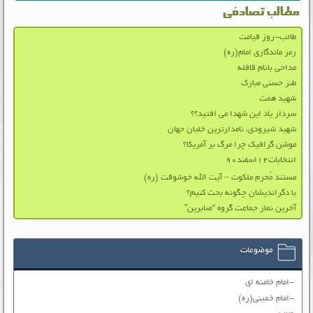
مطالب تصادفی
طائب-روز قیامت
رمز ماندگاری امام(ره)
مداحی بانام قافله
طنز حسنی مبارک
شهید همت
سردار یاد این شهدا می افتید؟؟
شهيد شيرودی، نامدارترين خلبان جهان
موشن گرافیک چرا مرگ بر آمریکا؟
انتخابات۱۲اسفند۹۰
مستند مُحرم ملکوت – آیت الله خوشوقت (ره)
با دگرانديشان چگونه بحث کنيم؟
آخرین نماز جماعت گروه “صابرین”
موضوعات
-امام خامنه ای
-امام خمینی(ره)