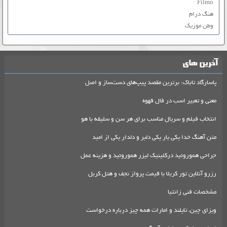
Filmo
هنگ درام
وطن موزیک
آخرین های
پاسارگاد تاباک: برترین مقصد پیپ‌های دست‌ساز و اصل
معنی و تعبیر اسب در فال قهوه
انتخاب فیلم و سریال مناسب برای هر سن و سلیقه با هو
متن آهنگ خدا یکی یار یکی دلبر و دلدار یکی از امید
جراحی هموروئید درکلینیک لیزر هموروئید و هزینه عمل
رزرو آنلاین تور کربلا با قیمت پرواز نجف و هتل کربل
مشخصات فنی زانتیا
ویزای چین، تایلند و امارات همه چیز درباره درخواست