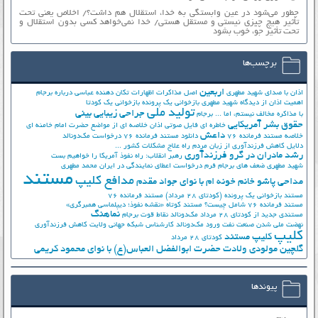
چطور می‌شود در عین وابستگی به خدا، استقلال هم داشت؟/ اخلاص یعنی تحت
تأثیر هیچ چیزی نیستی و مستقل هستی/ خدا نمی‌خواهد کسی بدون استقلال و
تحت تأثیر جوّ، خوب بشود
برچسب‌ها
اربعین
اذان با صدای شهید مطهری
اصل مذاکرات
اظهارات تکان دهنده عباسی درباره برجام
اهمیت اذان از دیدگاه شهید مطهری
بازخوانی یک پرونده
بازخوانی یک کودتا
تولید ملی
جراحی زیبایی بینی
با مذاکره مخالف نیستم، اما ...
برجام
حقوق بشر آمریکایی
خاطره ای فایل صوتی اذان
خلاصه ای از مواضع حضرت امام خامنه ای
داعش
خلاصه مستند فرمانده 76
دانلود مستند فرمانده 76
درخواست مک‌دونالد
دلایل کاهش فرزندآوری از زبان مردم
راه علاج مشکلات کشور ...
رشد مادران در گرو فرزندآوری
رهبر انقلاب: راه نفوذ آمریکا را خواهیم بست
شهید مطهری
ضعف های برجام
فرم درخواست اعطای نمایندگی در ایران
محمد مطهری
مستند
مدافع کلیپ
مداحی پاشو خانم خونه ام با نوای جواد مقدم
مستند بازخوانی یک پرونده (کودتای 28 مرداد)
مستند فرمانده 76
مستند فرمانده 76 شامل چیست؟
مستند کوتاه «نقشه نفوذ؛ دیپلماسی همبرگری»
نماهنگ
مستندی جدید از کودتای 28 مرداد
مک‌دونالد
نقاط قوت برجام
نهضت ملي شدن صنعت نفت
ورود مک‌دونالد
کارشناس شبکه جهانی ولایت
کاهش فرزندآوری
کلیپ
کلیپ مستند
کودتای 28 مرداد
گلچین مولودی ولادت حضرت ابوالفضل العباس(ع) با نوای محمود کریمی
پیوندها