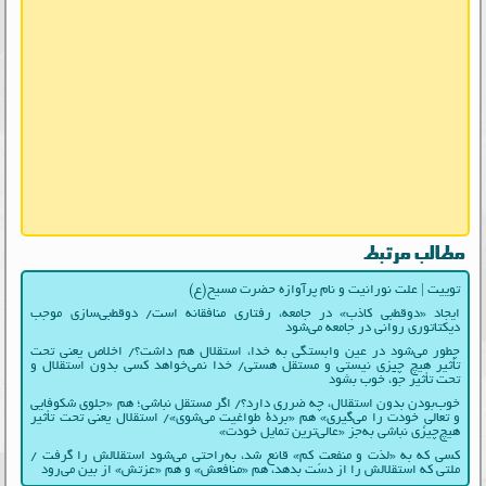
مطالب مرتبط
توییت | علت نورانیت و نام پرآوازه حضرت مسیح(ع)
ایجاد «دوقطبی کاذب» در جامعه، رفتاری منافقانه است/ دوقطبی‌سازی موجب
دیکتاتوری روانی در جامعه می‌شود
چطور می‌شود در عین وابستگی به خدا، استقلال هم داشت؟/ اخلاص یعنی تحت
تأثیر هیچ چیزی نیستی و مستقل هستی/ خدا نمی‌خواهد کسی بدون استقلال و
تحت تأثیر جوّ، خوب بشود
خوب‌بودن بدون استقلال، چه ضرری دارد؟/ اگر مستقل نباشی؛ هم «جلوی شکوفایی
و تعالیِ خودت را می‌گیری» هم «بردۀ طواغیت می‌شوی»/ استقلال یعنی تحت تأثیر
هیچ‌چیزی نباشی به‌جز «عالی‌ترین تمایل خودت»
کسی که به «لذت و منفعتِ کم» قانع شد، به‌راحتی می‌شود استقلالش را گرفت /
ملتی که استقلالش را از دست بدهد، هم «منافعش» و هم «عزتش» از بین می‌رود