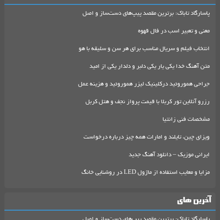
پاسارگاد تاباک: برترین مقصد پیپ‌های دست‌ساز و اصل
معنی و تعبیر اسب در فال قهوه
انتخاب فیلم و سریال مناسب برای هر سن و سلیقه با هو
متن آهنگ خدا یکی یار یکی دلبر و دلدار یکی از امید
جراحی هموروئید درکلینیک لیزر هموروئید و هزینه عمل
رزرو آنلاین تور کربلا با قیمت پرواز نجف و هتل کربل
مشخصات فنی زانتیا
ویزای چین، تایلند و امارات همه چیز درباره درخواست
ایرانی موزیک – دانلود آهنگ جدید
مزایا و معایب استفاده از ماژول LED در روشنایی خانگ
آخرین های
پاسارگاد تاباک: برترین مقصد پیپ‌های دست‌ساز و اصل