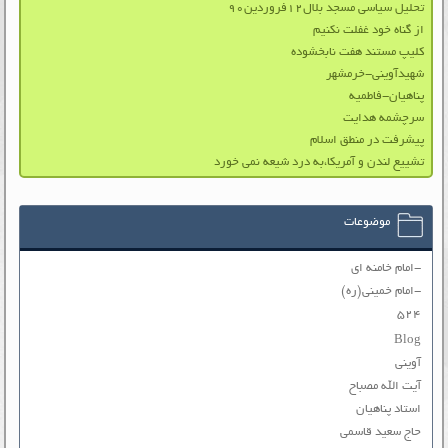
تحلیل سیاسی مسجد بلال۱۲فروردین۹۰
از گناه خود غفلت نکنیم
کلیپ مستند هفت نابخشوده
شهیدآوینی-خرمشهر
پناهیان-فاطمیه
سرچشمه هدايت
پیشرفت در منطق اسلام
تشییع لندن و آمریکا،به درد شیعه نمی خورد
موضوعات
-امام خامنه ای
-امام خمینی(ره)
۵۲۴
Blog
آوینی
آیت الله مصباح
استاد پناهیان
حاج سعید قاسمی