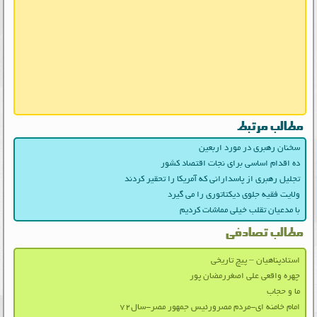
مطالب مرتبط
سخنان رهبری در مورد اربعین
ده اقدام اساسی برای نجات اقتصاد کشور
تجلیل رهبری از پاسدارانی که آمریکا را تحقیر کردند
ولایت فقیه جلوی دیکتاتوری را می گیرد
با مدعیان تقلب خیلی مماشات کردیم
مطالب تصادفی
استادپناهیان – پیچ تاریخی
چهره واقعی علی اصغررمضان پور
ما و حجاب
امام خامنه ای-مردم مصرورئیس جمهور مصر-سال۷۲