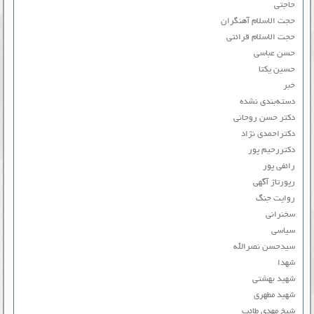
حاجتی
حجت الاسلام آهنگران
حجت الاسلام قرائتی
حسن عباسی
حسین یکتا
خبر
دسته‌بندی نشده
دکتر حسن روحانی
دکتراحمدی نژاد
دکتررحیم پور
رائفی پور
رپورتاژ آگهی
روایت جنگ
سخنرانی
سیاسی
سیدحسن نصرالله
شهدا
شهید بهشتی
شهید مطهری
شیخ مهدی طائب