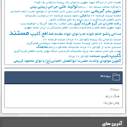
اهمیت اذان از دیدگاه شهید مطهری
بازخوانی یک پرونده
بازخوانی یک کودتا
تولید ملی
جراحی زیبایی بینی
با مذاکره مخالف نیستم، اما ...
برجام
حقوق بشر آمریکایی
خاطره ای فایل صوتی اذان
خلاصه ای از مواضع حضرت امام خامنه ای
داعش
خلاصه مستند فرمانده 76
دانلود مستند فرمانده 76
درخواست مک‌دونالد
دلایل کاهش فرزندآوری از زبان مردم
راه علاج مشکلات کشور ...
رشد مادران در گرو فرزندآوری
رهبر انقلاب: راه نفوذ آمریکا را خواهیم بست
شهید مطهری
ضعف های برجام
فرم درخواست اعطای نمایندگی در ایران
محمد مطهری
مستند
مدافع کلیپ
مداحی پاشو خانم خونه ام با نوای جواد مقدم
مستند بازخوانی یک پرونده (کودتای 28 مرداد)
مستند فرمانده 76
مستند فرمانده 76 شامل چیست؟
مستند کوتاه «نقشه نفوذ؛ دیپلماسی همبرگری»
نماهنگ
مستندی جدید از کودتای 28 مرداد
مک‌دونالد
نقاط قوت برجام
نهضت ملي شدن صنعت نفت
ورود مک‌دونالد
کارشناس شبکه جهانی ولایت
کاهش فرزندآوری
کلیپ
کلیپ مستند
کودتای 28 مرداد
گلچین مولودی ولادت حضرت ابوالفضل العباس(ع) با نوای محمود کریمی
پیوندها
Filmo
هنگ درام
وطن موزیک
آخرین های