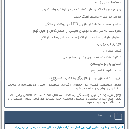
مشخصات فنی زانتیا
ویزای چین، تایلند و امارات همه چیز درباره درخواست ویزا
ایرانی موزیک – دانلود آهنگ جدید
مزایا و معایب استفاده از ماژول LED در روشنایی خانگی
نحوه ثبت نام در سامانه مودیان مالیاتی: راهنمای کامل و قابل فهم
سفارش طراحی سایت در اراک (اهمیت طراحی سایت اراک)
خودرو هیدروژنی
فیلتر ممبران
دانلود آهنگ نم نم بارون زد از رضا مریدی
آشنایی با رنو تالیسمان
مجید رضوی قلبمی پس
توییت | علت نورانیت و نام پرآوازه حضرت مسیح(ع)
ایجاد «دوقطبی کاذب» در جامعه، رفتاری منافقانه است/ دوقطبی‌سازی موجب
دیکتاتوری روانی در جامعه می‌شود
چطور می‌شود در عین وابستگی به خدا، استقلال هم داشت؟/ اخلاص یعنی تحت
تأثیر هیچ چیزی نیستی و مستقل هستی/ خدا نمی‌خواهد کسی بدون استقلال و
تحت تأثیر جوّ، خوب بشود
برچسب‌ها
اربعین
اذان با صدای شهید مطهری
اصل مذاکرات
اظهارات تکان دهنده عباسی درباره برجام