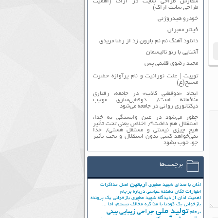
سفارش طراحی سایت در اراک (اهمیت
طراحی سایت اراک)
خودرو هیدروژنی
فیلتر ممبران
دانلود آهنگ نم نم بارون زد از رضا مریدی
آشنایی با رنو تالیسمان
مجید رضوی قلبمی پس
توییت | علت نورانیت و نام پرآوازه حضرت
مسیح(ع)
ایجاد «دوقطبی کاذب» در جامعه، رفتاری
منافقانه است/ دوقطبی‌سازی موجب
دیکتاتوری روانی در جامعه می‌شود
چطور می‌شود در عین وابستگی به خدا،
استقلال هم داشت؟/ اخلاص یعنی تحت تأثیر
هیچ چیزی نیستی و مستقل هستی/ خدا
نمی‌خواهد کسی بدون استقلال و تحت تأثیر
جوّ، خوب بشود
برچسب‌ها
اربعین
اذان با صدای شهید مطهری
اصل مذاکرات
اظهارات تکان دهنده عباسی درباره برجام
اهمیت اذان از دیدگاه شهید مطهری
بازخوانی یک پرونده
بازخوانی یک کودتا
با مذاکره مخالف نیستم، اما ...
تولید ملی
جراحی زیبایی بینی
برجام