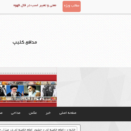
معنی و تعبیر اسب در فال قهوه
مطالب ویژه
مدافع کلیپ
صفحه اصلی
خبر
عکس
مداحی
مذ
خانه
»
-امام خامنه ای
»
حضور امام خامنه ای در منزل ح