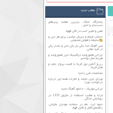
مطالب جدید
پاسارگاد تاباک: برترین مقصد پیپ‌های
دست‌ساز و اصل
معنی و تعبیر اسب در فال قهوه
انتخاب فیلم و سریال مناسب برای هر سن و
سلیقه با هوش مصنوعی
متن آهنگ خدا یکی یار یکی دلبر و دلدار یکی
از امید عقابی
جراحی هموروئید درکلینیک لیزر هموروئید و
هزینه عمل بواسیر
رزرو آنلاین تور کربلا با قیمت پرواز نجف و
هتل کربلا
مشخصات فنی زانتیا
ویزای چین، تایلند و امارات همه چیز درباره
درخواست ویزا
ایرانی موزیک – دانلود آهنگ جدید
مزایا و معایب استفاده از ماژول LED در
روشنایی خانگی
نحوه ثبت نام در سامانه مودیان مالیاتی:
راهنمای کامل و قابل فهم