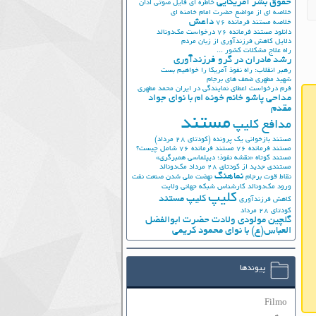
حقوق بشر آمریکایی
خاطره ای فایل صوتی اذان
خلاصه ای از مواضع حضرت امام خامنه ای
داعش
خلاصه مستند فرمانده 76
دانلود مستند فرمانده 76
درخواست مک‌دونالد
دلایل کاهش فرزندآوری از زبان مردم
راه علاج مشکلات کشور ...
رشد مادران در گرو فرزندآوری
رهبر انقلاب: راه نفوذ آمریکا را خواهیم بست
شهید مطهری
ضعف های برجام
فرم درخواست اعطای نمایندگی در ایران
محمد مطهری
مداحی پاشو خانم خونه ام با نوای جواد
مقدم
مستند
مدافع کلیپ
مستند بازخوانی یک پرونده (کودتای 28 مرداد)
مستند فرمانده 76
مستند فرمانده 76 شامل چیست؟
مستند کوتاه «نقشه نفوذ؛ دیپلماسی همبرگری»
مستندی جدید از کودتای 28 مرداد
مک‌دونالد
نماهنگ
نقاط قوت برجام
نهضت ملي شدن صنعت نفت
ورود مک‌دونالد
کارشناس شبکه جهانی ولایت
کلیپ
کلیپ مستند
کاهش فرزندآوری
کودتای 28 مرداد
گلچین مولودی ولادت حضرت ابوالفضل
العباس(ع) با نوای محمود کریمی
پیوندها
Filmo