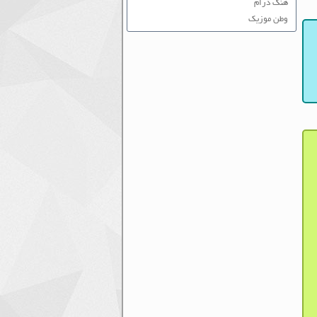
هنگ درام
وطن موزیک