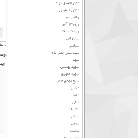
دکتراحمدی نژاد
دکتررحیم پور
رائفی پور
رپورتاژ آگهی
م
روایت جنگ
ب
سخنرانی
۰ نظر به ثبت رسیده است
سیاسی
سیدحسن نصرالله
نوشت
شهدا
ایم
شهید بهشتی
شهید مطهری
شیخ مهدی طائب
عکس
علما
کافی
متفرقه
مداحی
مذهبی
مستند
مستند راه