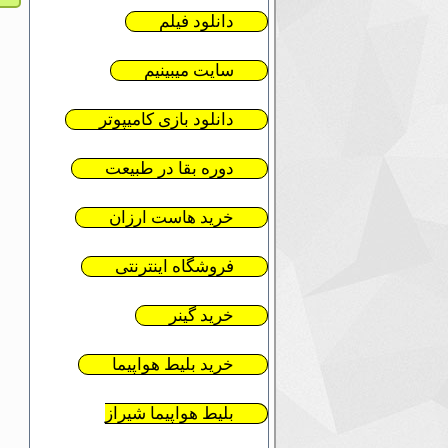
دانلود فیلم
سایت میبینیم
دانلود بازی کامیپوتر
دوره بقا در طبیعت
خرید هاست ارزان
فروشگاه اینترنتی
خرید گینر
خرید بلیط هواپیما
بلیط هواپیما شیراز