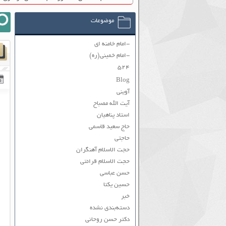
موضوعات
-امام خامنه ای
-امام خمینی(ره)
۵۲۴
Blog
آوینی
آیت الله مصباح
استاد پناهیان
حاج سعید قاسمی
حاجتی
حجت الاسلام آهنگران
حجت الاسلام قرائتی
حسن عباسی
حسین یکتا
خبر
دسته‌بندی نشده
دکتر حسن روحانی