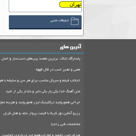
تهران
تبلیغات متنی
آخرین های
پاسارگاد تاباک: برترین مقصد پیپ‌های دست‌ساز و اصل
معنی و تعبیر اسب در فال قهوه
انتخاب فیلم و سریال مناسب برای هر سن و سلیقه با هو
متن آهنگ خدا یکی یار یکی دلبر و دلدار یکی از امید
جراحی هموروئید درکلینیک لیزر هموروئید و هزینه عمل
رزرو آنلاین تور کربلا با قیمت پرواز نجف و هتل کربل
مشخصات فنی زانتیا
ویزای چین، تایلند و امارات همه چیز درباره درخواست