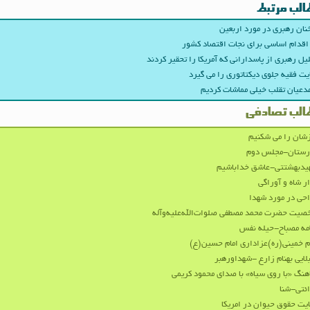
الب مرتبط
ان رهبری در مورد اربعین
اقدام اساسی برای نجات اقتصاد کشور
یل رهبری از پاسدارانی که آمریکا را تحقیر کردند
یت فقیه جلوی دیکتاتوری را می گیرد
مدعیان تقلب خیلی مماشات کردیم
الب تصادفی
شان را می شکنیم
ارستان-مجلس دوم
یدبهشتتی-عاشق خداباشیم
ر شاه و آوراگی
حی در مورد شهدا
یت حضرت محمد مصطفی صلوات‌الله‌علیه‌وآله
مه مصباح-حیله نفس
م خمینی(ره)عزاداری امام حسین(ع)
لایی بهنام زارع -شهداورهبر
هنگ «با روی سیاه» با صدای محمود کریمی
ئتی-شنا
یت حقوق حیوان در امریکا