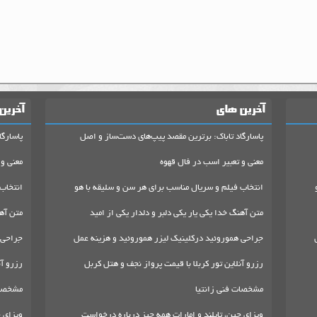
آخرین های
آخرین
پاسارگاد تاباک: برترین مقصد پیپ‌های دست‌ساز و اصل
پاسارگا
معنی و تعبیر اسب در فال قهوه
معنی و 
انتخاب فیلم و سریال مناسب برای هر سن و سلیقه با هو
انتخاب
متن آهنگ خدا یکی یار یکی دلبر و دلدار یکی از امید
متن آهن
جراحی هموروئید درکلینیک لیزر هموروئید و هزینه عمل
جراحی 
رزرو آنلاین تور کربلا با قیمت پرواز نجف و هتل کربل
رزرو آن
مشخصات فنی زانتیا
مشخصات
ویزای چین، تایلند و امارات همه چیز درباره درخواست
ویزای چ