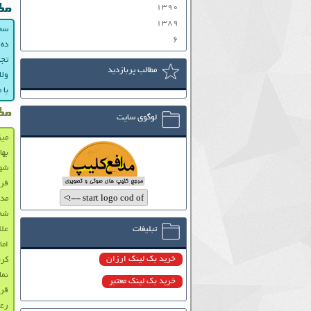
۱۳۹۰
مط
۱۳۸۹
سخن
۶
ده 
تجل
مطالب پربازدید
ولا
با 
مط
لوگوی سایت
میز
به
شه
فرا
مدا
شخص
تبلیغات
علا
اما
خرید بک لینک ارزان
کرب
نما
خرید بک لینک معتبر
قرا
رعا