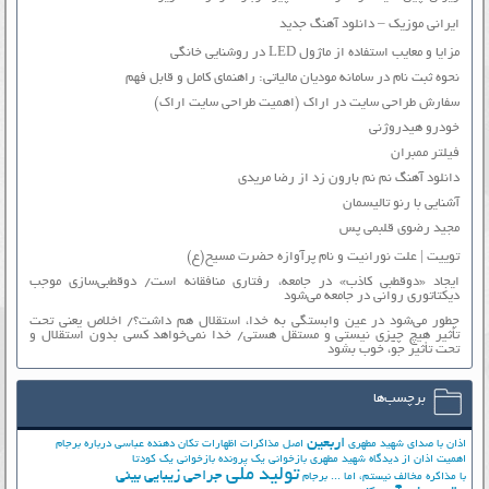
ایرانی موزیک – دانلود آهنگ جدید
مزایا و معایب استفاده از ماژول LED در روشنایی خانگی
نحوه ثبت نام در سامانه مودیان مالیاتی: راهنمای کامل و قابل فهم
سفارش طراحی سایت در اراک (اهمیت طراحی سایت اراک)
خودرو هیدروژنی
فیلتر ممبران
دانلود آهنگ نم نم بارون زد از رضا مریدی
آشنایی با رنو تالیسمان
مجید رضوی قلبمی پس
توییت | علت نورانیت و نام پرآوازه حضرت مسیح(ع)
ایجاد «دوقطبی کاذب» در جامعه، رفتاری منافقانه است/ دوقطبی‌سازی موجب
دیکتاتوری روانی در جامعه می‌شود
چطور می‌شود در عین وابستگی به خدا، استقلال هم داشت؟/ اخلاص یعنی تحت
تأثیر هیچ چیزی نیستی و مستقل هستی/ خدا نمی‌خواهد کسی بدون استقلال و
تحت تأثیر جوّ، خوب بشود
برچسب‌ها
اربعین
اذان با صدای شهید مطهری
اصل مذاکرات
اظهارات تکان دهنده عباسی درباره برجام
اهمیت اذان از دیدگاه شهید مطهری
بازخوانی یک پرونده
بازخوانی یک کودتا
تولید ملی
جراحی زیبایی بینی
با مذاکره مخالف نیستم، اما ...
برجام