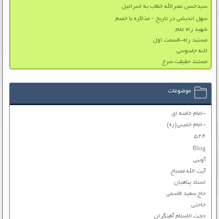
سیدحسن نصرالله خطاب به اسرائیل
سهل اندیشی در تاریخ – مذاکره با خصم
شهید راه علم
مستند راه-قسمت اول
لانه جاسوسی
مستند حقیقت سرخ
موضوعات
-امام خامنه ای
-امام خمینی(ره)
۵۲۴
Blog
آوینی
آیت الله مصباح
استاد پناهیان
حاج سعید قاسمی
حاجتی
حجت الاسلام آهنگران