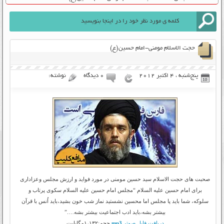
حجت الاسلام مومنی-امام حسین(ع)
پنج‌شنبه ، 4 اکتبر 2012
۰ دیدگاه
نوشته:
صحبت های حجت الاسلام سید حسین مومنی در مورد فواید و ارزش مجلس وعزاداری
برای امام حسین علیه السلام “مجلس امام حسین علیه السلام سکوی پرتاب و
سلوکه، شما باید پا مجلس اما محسین نشستید نماز شب خون بشید،باید اُنس با قرآن
بیشتر بشه،باید ادب اجتماعیت بیشتر بشه….”
دریافت فایل صوتی
mp3
حجم:۱،۱۳۲مگابایت