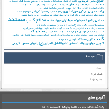
حقوق بشر آمریکایی
خاطره ای فایل صوتی اذان
خلاصه ای از مواضع حضرت امام خامنه ای
داعش
خلاصه مستند فرمانده 76
دانلود مستند فرمانده 76
درخواست مک‌دونالد
دلایل کاهش فرزندآوری از زبان مردم
راه علاج مشکلات کشور ...
رشد مادران در گرو فرزندآوری
رهبر انقلاب: راه نفوذ آمریکا را خواهیم بست
شهید مطهری
ضعف های برجام
فرم درخواست اعطای نمایندگی در ایران
محمد مطهری
مستند
مدافع کلیپ
مداحی پاشو خانم خونه ام با نوای جواد مقدم
مستند بازخوانی یک پرونده (کودتای 28 مرداد)
مستند فرمانده 76
مستند فرمانده 76 شامل چیست؟
مستند کوتاه «نقشه نفوذ؛ دیپلماسی همبرگری»
نماهنگ
مستندی جدید از کودتای 28 مرداد
مک‌دونالد
نقاط قوت برجام
نهضت ملي شدن صنعت نفت
ورود مک‌دونالد
کارشناس شبکه جهانی ولایت
کاهش فرزندآوری
کلیپ
کلیپ مستند
کودتای 28 مرداد
گلچین مولودی ولادت حضرت ابوالفضل العباس(ع) با نوای محمود کریمی
پیوندها
Filmo
هنگ درام
وطن موزیک
آخرین های
پاسارگاد تاباک: برترین مقصد پیپ‌های دست‌ساز و اصل