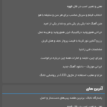
معنی و تعبیر اسب در فال قهوه
انتخاب فیلم و سریال مناسب برای هر سن و سلیقه با هو
متن آهنگ خدا یکی یار یکی دلبر و دلدار یکی از امید
جراحی هموروئید درکلینیک لیزر هموروئید و هزینه عمل
رزرو آنلاین تور کربلا با قیمت پرواز نجف و هتل کربل
مشخصات فنی زانتیا
ویزای چین، تایلند و امارات همه چیز درباره درخواست
ایرانی موزیک – دانلود آهنگ جدید
مزایا و معایب استفاده از ماژول LED در روشنایی خانگ
آخرین های
پاسارگاد تاباک: برترین مقصد پیپ‌های دست‌ساز و اصل
معنی و تعبیر اسب در فال قهوه