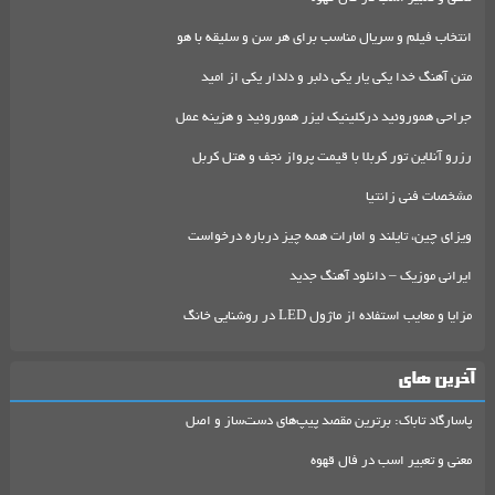
انتخاب فیلم و سریال مناسب برای هر سن و سلیقه با هو
متن آهنگ خدا یکی یار یکی دلبر و دلدار یکی از امید
جراحی هموروئید درکلینیک لیزر هموروئید و هزینه عمل
رزرو آنلاین تور کربلا با قیمت پرواز نجف و هتل کربل
مشخصات فنی زانتیا
ویزای چین، تایلند و امارات همه چیز درباره درخواست
ایرانی موزیک – دانلود آهنگ جدید
مزایا و معایب استفاده از ماژول LED در روشنایی خانگ
آخرین های
پاسارگاد تاباک: برترین مقصد پیپ‌های دست‌ساز و اصل
معنی و تعبیر اسب در فال قهوه