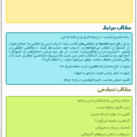
مطالب مرتبط
رضا ناصری کیست ؟ رژیم لاغری و برنامه غذایی
برای رفع سوءتفاهم‌ها و دوقطبی‌های کاذب، باید ادبیات دینی و انقلابیِ ما اصلاح شود/
از دلسوزان انقلاب می‌خواهم در ادبیات‌ خود تجدیدنظر کنند / دوقطبیِ حقیقی در
کشور «خیال‌پردازان-واقع‌بینان» است/ در هر دو جریانِ اصلاح‌طلب و اصولگرا،
آدمِ خوب و بد هست/ انتخابات محل این است که ببینیم «چه کسی عاقل‌تر است؟»/
وقتی مجلس شفاف نباشد، چطور می‌شود دولت را شفاف کرد؟!
صوت/ حاج محمدرضا طاهری؛ شب دهم محرم ۹۷
صوت/ شعر پایانی هیئت میثاق با شهدا
کلیپ صوتی وصیت امیرالمومنین درباره ایتام
مطالب تصادفی
حمله روحانی به منتقدان متن برجام
دین افیون ملتها نیست
کلیپی در مورد مردم بحرین
آیا قدرت فساد می‌آورد؟
مستند زریوار و مریوان
سرنوشت تمامی نیروهای آمریکایی