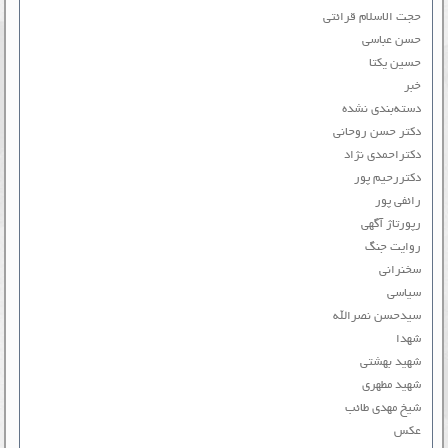
حجت الاسلام قرائتی
حسن عباسی
حسین یکتا
خبر
دسته‌بندی نشده
دکتر حسن روحانی
دکتراحمدی نژاد
دکتررحیم پور
رائفی پور
رپورتاژ آگهی
روایت جنگ
سخنرانی
سیاسی
سیدحسن نصرالله
شهدا
شهید بهشتی
شهید مطهری
شیخ مهدی طائب
عکس