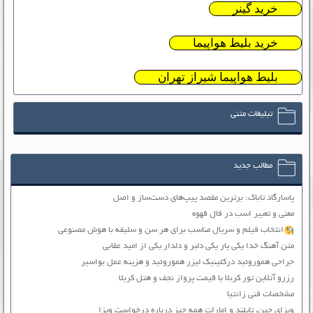
خرید گینر
خرید بلیط هواپیما
بلیط هواپیما شیراز تهران
تبلیغات متنی
مطالب جدید
پاسارگاد تاباک: برترین مقصد پیپ‌های دست‌ساز و اصل
معنی و تعبیر اسب در فال قهوه
انتخاب فیلم و سریال مناسب برای هر سن و سلیقه با هوش مصنوعی
متن آهنگ خدا یکی یار یکی دلبر و دلدار یکی از امید عقابی
جراحی هموروئید درکلینیک لیزر هموروئید و هزینه عمل بواسیر
رزرو آنلاین تور کربلا با قیمت پرواز نجف و هتل کربلا
مشخصات فنی زانتیا
ویزای چین، تایلند و امارات همه چیز درباره درخواست ویزا