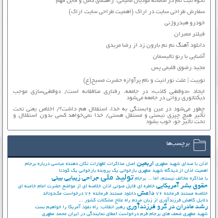
نحوه ثبت نام در سامانه مودیان مالیاتی: راهنمای کامل و قابل فهم
سفارش طراحی سایت در اراک (اهمیت طراحی سایت اراک)
خودرو هیدروژنی
فیلتر ممبران
دانلود آهنگ نم نم بارون زد از رضا مریدی
آشنایی با رنو تالیسمان
مجید رضوی قلبمی پس
توییت | علت نورانیت و نام پرآوازه حضرت مسیح(ع)
ایجاد «دوقطبی کاذب» در جامعه، رفتاری منافقانه است/ دوقطبی‌سازی موجب
دیکتاتوری روانی در جامعه می‌شود
چطور می‌شود در عین وابستگی به خدا، استقلال هم داشت؟/ اخلاص یعنی تحت
تأثیر هیچ چیزی نیستی و مستقل هستی/ خدا نمی‌خواهد کسی بدون استقلال و
تحت تأثیر جوّ، خوب بشود
برچسب‌ها
اربعین
اذان با صدای شهید مطهری
اصل مذاکرات
اظهارات تکان دهنده عباسی درباره برجام
اهمیت اذان از دیدگاه شهید مطهری
بازخوانی یک پرونده
بازخوانی یک کودتا
تولید ملی
جراحی زیبایی بینی
با مذاکره مخالف نیستم، اما ...
برجام
حقوق بشر آمریکایی
خاطره ای فایل صوتی اذان
خلاصه ای از مواضع حضرت امام خامنه ای
داعش
خلاصه مستند فرمانده 76
دانلود مستند فرمانده 76
درخواست مک‌دونالد
دلایل کاهش فرزندآوری از زبان مردم
راه علاج مشکلات کشور ...
رشد مادران در گرو فرزندآوری
رهبر انقلاب: راه نفوذ آمریکا را خواهیم بست
شهید مطهری
ضعف های برجام
فرم درخواست اعطای نمایندگی در ایران
محمد مطهری