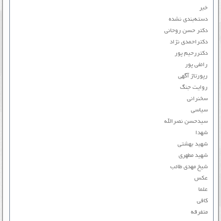
خبر
دسته‌بندی نشده
دکتر حسن روحانی
دکتراحمدی نژاد
دکتررحیم پور
رائفی پور
رپورتاژ آگهی
روایت جنگ
سخنرانی
سیاسی
سیدحسن نصرالله
شهدا
شهید بهشتی
شهید مطهری
شیخ مهدی طائب
عکس
علما
کافی
متفرقه