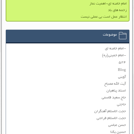
امام خامنه ای-اهمیت نماز
زخمه های باد
انتظار عمل است بی عملی نیست
موضوعات
-امام خامنه ای
-امام خمینی(ره)
۵۲۴
Blog
آوینی
آیت الله مصباح
استاد پناهیان
حاج سعید قاسمی
حاجتی
حجت الاسلام آهنگران
حجت الاسلام قرائتی
حسن عباسی
حسین یکتا