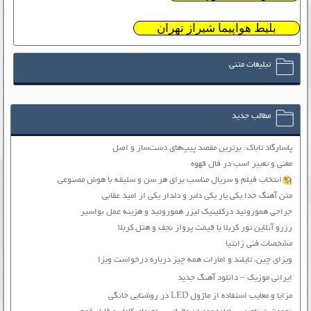
بلیط هواپیما شیراز تهران
تبلیغات متنی
مطالب جدید
پاسارگاد تاباک: برترین مقصد پیپ‌های دست‌ساز و اصل
معنی و تعبیر اسب در فال قهوه
انتخاب فیلم و سریال مناسب برای هر سن و سلیقه با هوش مصنوعی
متن آهنگ خدا یکی یار یکی دلبر و دلدار یکی از امید عقابی
جراحی هموروئید درکلینیک لیزر هموروئید و هزینه عمل بواسیر
رزرو آنلاین تور کربلا با قیمت پرواز نجف و هتل کربلا
مشخصات فنی زانتیا
ویزای چین، تایلند و امارات همه چیز درباره درخواست ویزا
ایرانی موزیک – دانلود آهنگ جدید
مزایا و معایب استفاده از ماژول LED در روشنایی خانگی