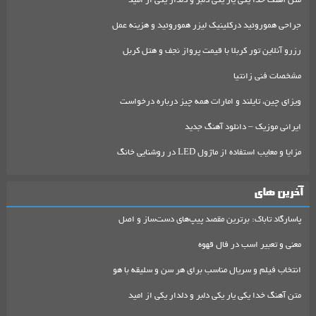
متن آهنگ خدا یکی یار یکی دلبر و دلدار یکی از امید
جراحی هموروئید درکلینیک لیزر هموروئید و هزینه عمل
رزرو آنلاین تور کربلا با قیمت پرواز نجف و هتل کربل
مشخصات فنی زانتیا
ویزای چین، تایلند و امارات همه چیز درباره درخواست
ایرانی موزیک – دانلود آهنگ جدید
مزایا و معایب استفاده از ماژول LED در روشنایی خانگ
آخرین های
پاسارگاد تاباک: برترین مقصد پیپ‌های دست‌ساز و اصل
معنی و تعبیر اسب در فال قهوه
انتخاب فیلم و سریال مناسب برای هر سن و سلیقه با هو
متن آهنگ خدا یکی یار یکی دلبر و دلدار یکی از امید