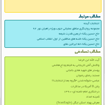
مطالب مرتبط
انتخابات آینده
مجموعه روایتگری مناطق عملیاتی جنوب،ویژه راهیان نور ۹۲
حاج حسین یکتا-اربعین،قدرت شیعه
حاج حسین یکتا-فتنه های منافقین از اول انقلاب اسلامی
حاج حسین یکتا-خط ایرلاین نفاق
مطالب تصادفی
آیت الله ابن الرضا
واکنش آملی لاریجانی به فیلم وداع هاشمی
پوستر های شهید هادی باغبانی
مستند رضای رضوان
عباسی-شوکه شدن ۳گروه بعدازانتخابات!!!
پلان B آمریکا در مذاکرات
درختکاری امام خامنه ای-۱۳۹۰
کمیته امداد
معرفی پهباد اسکن ایگل (ScanEagle)