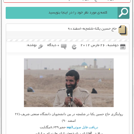
حاج حسین یکتا-شلمچه-اسفند۹۰
دوشنبه ، 26 مارس 2012
۰ دیدگاه
نوشته:
روایتگری حاج حسین یکتا در شلمچه در بین دانشجویان دانشگاه صنعتی شریف-(۲۶
اسفند ۹۰)
دریافت فایل صوتی
mp3
حجم:۸،۶۴۹مگابایت
سلامتی آقا امام زمان(عج) و امام خامنه ای صلوات