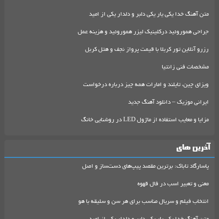
متن آهنگ خدا یکی یار یکی دلبر و دلدار یکی از امید
جراحی هموروئید درکلینیک لیزر هموروئید و هزینه عمل
رزرو آنلاین تور کربلا با قیمت پرواز نجف و هتل کربل
مشخصات فنی زانتیا
ویزای چین، تایلند و امارات همه چیز درباره درخواست
ایرانی موزیک – دانلود آهنگ جدید
مزایا و معایب استفاده از ماژول LED در روشنایی خانگ
آخرین های
پاسارگاد تاباک: برترین مقصد پیپ‌های دست‌ساز و اصل
معنی و تعبیر اسب در فال قهوه
انتخاب فیلم و سریال مناسب برای هر سن و سلیقه با هو