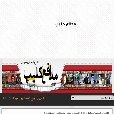
مدافع کلیپ
امروز : پنج شنبه ۱۵ مرداد ۱۴۰۵
خانه
»
حسین یکتا
»
حاج حسین یکتا-شلمچه-اسفند۹۰