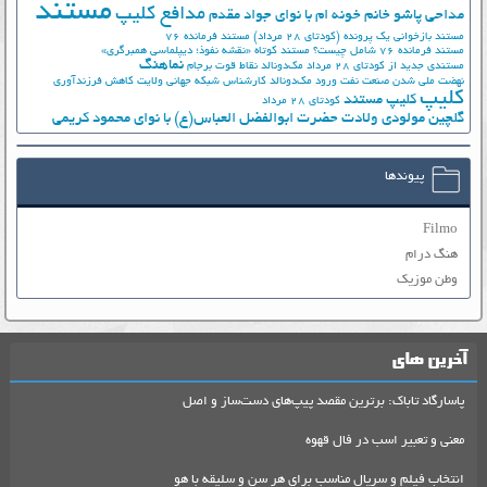
مستند
مدافع کلیپ
مداحی پاشو خانم خونه ام با نوای جواد مقدم
مستند بازخوانی یک پرونده (کودتای 28 مرداد)
مستند فرمانده 76
مستند فرمانده 76 شامل چیست؟
مستند کوتاه «نقشه نفوذ؛ دیپلماسی همبرگری»
نماهنگ
مستندی جدید از کودتای 28 مرداد
مک‌دونالد
نقاط قوت برجام
نهضت ملي شدن صنعت نفت
ورود مک‌دونالد
کارشناس شبکه جهانی ولایت
کاهش فرزندآوری
کلیپ
کلیپ مستند
کودتای 28 مرداد
گلچین مولودی ولادت حضرت ابوالفضل العباس(ع) با نوای محمود کریمی
پیوندها
Filmo
هنگ درام
وطن موزیک
آخرین های
پاسارگاد تاباک: برترین مقصد پیپ‌های دست‌ساز و اصل
معنی و تعبیر اسب در فال قهوه
انتخاب فیلم و سریال مناسب برای هر سن و سلیقه با هو