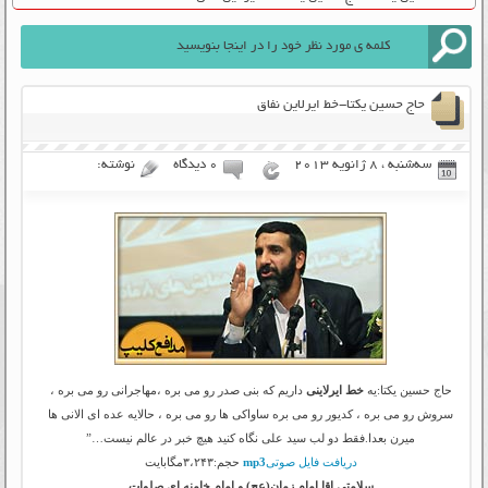
حاج حسین یکتا-خط ایرلاین نفاق
سه‌شنبه ، 8 ژانویه 2013
۰ دیدگاه
نوشته:
حاج حسین یکتا:یه
خط ایرلاینی
داریم که بنی صدر رو می بره ،مهاجرانی رو می بره ،
سروش رو می بره ، کدیور رو می بره ساواکی ها رو می بره ، حالایه عده ای الانی ها
میرن بعدا.فقط دو لب سید علی نگاه کنید هیچ خبر در عالم نیست…”
دریافت فایل صوتی
mp3
حجم:۳،۲۴۳مگابایت
سلامتی اقا امام زمان(عج) و امام خامنه ای صلوات