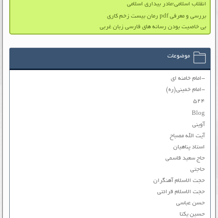
انقلاب اسلامی؛مادر بیداری اسلامی
بررسی و معرفی pdf رمان بیست زخم کاری
بی خاصیت بودن رسانه های فارسی زبان غربی
موضوعات
-امام خامنه ای
-امام خمینی(ره)
۵۲۴
Blog
آوینی
آیت الله مصباح
استاد پناهیان
حاج سعید قاسمی
حاجتی
حجت الاسلام آهنگران
حجت الاسلام قرائتی
حسن عباسی
حسین یکتا