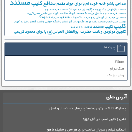
مستند
مدافع کلیپ
مداحی پاشو خانم خونه ام با نوای جواد مقدم
مستند بازخوانی یک پرونده (کودتای 28 مرداد)
مستند فرمانده 76
مستند فرمانده 76 شامل چیست؟
مستند کوتاه «نقشه نفوذ؛ دیپلماسی همبرگری»
نماهنگ
مستندی جدید از کودتای 28 مرداد
مک‌دونالد
نقاط قوت برجام
نهضت ملي شدن صنعت نفت
ورود مک‌دونالد
کارشناس شبکه جهانی ولایت
کاهش فرزندآوری
کلیپ
کلیپ مستند
کودتای 28 مرداد
گلچین مولودی ولادت حضرت ابوالفضل العباس(ع) با نوای محمود کریمی
پیوندها
Filmo
هنگ درام
وطن موزیک
آخرین های
پاسارگاد تاباک: برترین مقصد پیپ‌های دست‌ساز و اصل
معنی و تعبیر اسب در فال قهوه
انتخاب فیلم و سریال مناسب برای هر سن و سلیقه با هو