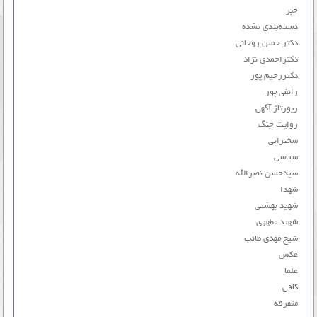
خبر
دسته‌بندی نشده
دکتر حسن روحانی
دکتراحمدی نژاد
دکتررحیم پور
رائفی پور
رپورتاژ آگهی
روایت جنگ
سخنرانی
سیاسی
سیدحسن نصرالله
شهدا
شهید بهشتی
شهید مطهری
شیخ مهدی طائب
عکس
علما
کافی
متفرقه