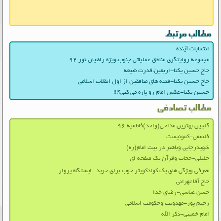
مطالب مرتبط
انتخابات آینده
مجموعه روایتگری مناطق عملیاتی جنوب،ویژه راهیان نور ۹۲
حاج حسین یکتا-اربعین،قدرت شیعه
حاج حسین یکتا-فتنه های منافقین از اول انقلاب اسلامی
حسین یکتا-عکس امام رو پاره می کنی؟!!!
مطالب تصادفی
گلچین بهترین مداحی(واحد)فاطمیه ۹۶
فلسفی-کمونیست
شهیدرجایی وباهنر در بیت امام(ره)
جلیلی-حجاب وقرآن یک صفحه ای
معرفی ویژگی های یک کوادکوپتر خوب برای خرید | ایستگاه پرواز
حاج آقا تهرانی
حسن عباسی-رضای خدا
رحیم پور-مهدویت وحکومت اسلامی
امام خمینی-ذکر الله