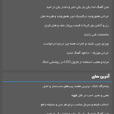
متن آهنگ خدا یکی یار یکی دلبر و دلدار یکی از امید
جراحی هموروئید درکلینیک لیزر هموروئید و هزینه عمل
رزرو آنلاین تور کربلا با قیمت پرواز نجف و هتل کربل
مشخصات فنی زانتیا
ویزای چین، تایلند و امارات همه چیز درباره درخواست
ایرانی موزیک – دانلود آهنگ جدید
مزایا و معایب استفاده از ماژول LED در روشنایی خانگ
آخرین های
پاسارگاد تاباک: برترین مقصد پیپ‌های دست‌ساز و اصل
معنی و تعبیر اسب در فال قهوه
انتخاب فیلم و سریال مناسب برای هر سن و سلیقه با هو
متن آهنگ خدا یکی یار یکی دلبر و دلدار یکی از امید