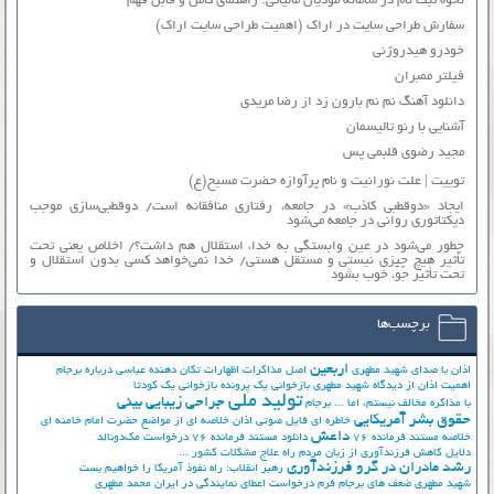
نحوه ثبت نام در سامانه مودیان مالیاتی: راهنمای کامل و قابل فهم
سفارش طراحی سایت در اراک (اهمیت طراحی سایت اراک)
خودرو هیدروژنی
فیلتر ممبران
دانلود آهنگ نم نم بارون زد از رضا مریدی
آشنایی با رنو تالیسمان
مجید رضوی قلبمی پس
توییت | علت نورانیت و نام پرآوازه حضرت مسیح(ع)
ایجاد «دوقطبی کاذب» در جامعه، رفتاری منافقانه است/ دوقطبی‌سازی موجب
دیکتاتوری روانی در جامعه می‌شود
چطور می‌شود در عین وابستگی به خدا، استقلال هم داشت؟/ اخلاص یعنی تحت
تأثیر هیچ چیزی نیستی و مستقل هستی/ خدا نمی‌خواهد کسی بدون استقلال و
تحت تأثیر جوّ، خوب بشود
برچسب‌ها
اربعین
اذان با صدای شهید مطهری
اصل مذاکرات
اظهارات تکان دهنده عباسی درباره برجام
اهمیت اذان از دیدگاه شهید مطهری
بازخوانی یک پرونده
بازخوانی یک کودتا
تولید ملی
جراحی زیبایی بینی
با مذاکره مخالف نیستم، اما ...
برجام
حقوق بشر آمریکایی
خاطره ای فایل صوتی اذان
خلاصه ای از مواضع حضرت امام خامنه ای
داعش
خلاصه مستند فرمانده 76
دانلود مستند فرمانده 76
درخواست مک‌دونالد
دلایل کاهش فرزندآوری از زبان مردم
راه علاج مشکلات کشور ...
رشد مادران در گرو فرزندآوری
رهبر انقلاب: راه نفوذ آمریکا را خواهیم بست
شهید مطهری
ضعف های برجام
فرم درخواست اعطای نمایندگی در ایران
محمد مطهری