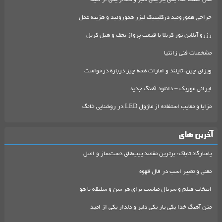
جراحی هموروئید درکلینیک لیزر هموروئید و هزینه عمل
رزرو آنلاین تور کربلا با قیمت پرواز نجف و هتل کربل
مشخصات فنی زانتیا
ویزای چین، تایلند و امارات همه چیز درباره درخواست
ایرانی موزیک – دانلود آهنگ جدید
مزایا و معایب استفاده از ماژول LED در روشنایی خانگ
آخرین های
پاسارگاد تاباک: برترین مقصد پیپ‌های دست‌ساز و اصل
معنی و تعبیر اسب در فال قهوه
انتخاب فیلم و سریال مناسب برای هر سن و سلیقه با هو
متن آهنگ خدا یکی یار یکی دلبر و دلدار یکی از امید