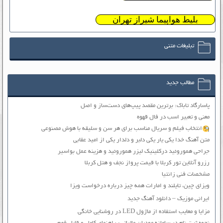
بلیط هواپیما شیراز تهران
تبلیغات متنی
مطالب جدید
پاسارگاد تاباک: برترین مقصد پیپ‌های دست‌ساز و اصل
معنی و تعبیر اسب در فال قهوه
انتخاب فیلم و سریال مناسب برای هر سن و سلیقه با هوش مصنوعی
متن آهنگ خدا یکی یار یکی دلبر و دلدار یکی از امید عقابی
جراحی هموروئید درکلینیک لیزر هموروئید و هزینه عمل بواسیر
رزرو آنلاین تور کربلا با قیمت پرواز نجف و هتل کربلا
مشخصات فنی زانتیا
ویزای چین، تایلند و امارات همه چیز درباره درخواست ویزا
ایرانی موزیک – دانلود آهنگ جدید
مزایا و معایب استفاده از ماژول LED در روشنایی خانگی