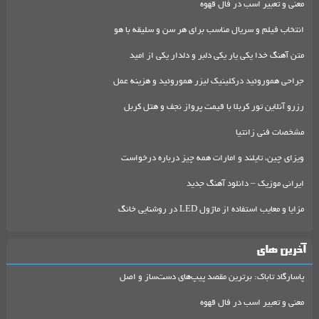
معنی و تعبیر اسب در فال قهوه
انتخاب فیلم و سریال مناسب برای هر سن و سلیقه با هو
متن آهنگ خدا یکی یار یکی دلبر و دلدار یکی از امید
جراحی هموروئید درکلینیک لیزر هموروئید و هزینه عمل
رزرو آنلاین تور کربلا با قیمت پرواز نجف و هتل کربل
مشخصات فنی زانتیا
ویزای چین، تایلند و امارات همه چیز درباره درخواست
ایرانی موزیک – دانلود آهنگ جدید
مزایا و معایب استفاده از ماژول LED در روشنایی خانگ
آخرین های
پاسارگاد تاباک: برترین مقصد پیپ‌های دست‌ساز و اصل
معنی و تعبیر اسب در فال قهوه