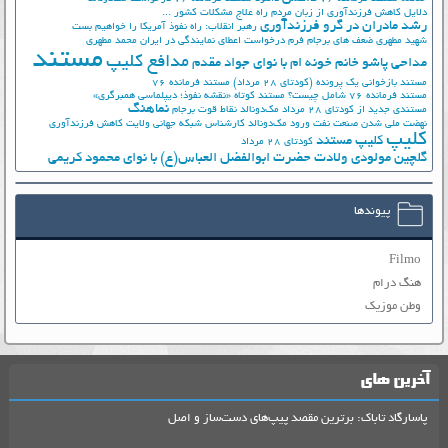
دلایل کاهش فرزندآوری از زبان مردم
راه علاج مشکلات کشور ...
رشد مادران در گرو فرزندآوری
رهبر انقلاب: راه نفوذ آمریکا را خواهیم بست
شهید مطهری
ضعف های برجام
فرم درخواست اعطای نمایندگی در ایران
محمد مطهری
مستند
مدافع کلیپ
مداحی پاشو خانم خونه ام با نوای جواد مقدم
مستند بازخوانی یک پرونده (کودتای 28 مرداد)
مستند فرمانده 76
مستند فرمانده 76 شامل چیست؟
مستند کوتاه «نقشه نفوذ؛ دیپلماسی همبرگری»
نماهنگ
مستندی جدید از کودتای 28 مرداد
مک‌دونالد
نقاط قوت برجام
نهضت ملي شدن صنعت نفت
ورود مک‌دونالد
کارشناس شبکه جهانی ولایت
کاهش فرزندآوری
کلیپ
کلیپ مستند
کودتای 28 مرداد
گلچین مولودی ولادت حضرت ابوالفضل العباس(ع) با نوای محمود کریمی
پیوندها
Filmo
هنگ درام
وطن موزیک
آخرین های
پاسارگاد تاباک: برترین مقصد پیپ‌های دست‌ساز و اصل