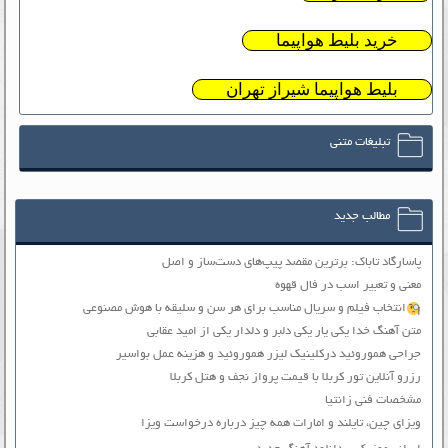
خرید بلیط هواپیما
بلیط هواپیما شیراز تهران
تبلیغات متنی
مطالب جدید
پاسارگاد تاباک: برترین مقصد پیپ‌های دست‌ساز و اصل
معنی و تعبیر اسب در فال قهوه
انتخاب فیلم و سریال مناسب برای هر سن و سلیقه با هوش مصنوعی
متن آهنگ خدا یکی یار یکی دلبر و دلدار یکی از امید عقابی
جراحی هموروئید درکلینیک لیزر هموروئید و هزینه عمل بواسیر
رزرو آنلاین تور کربلا با قیمت پرواز نجف و هتل کربلا
مشخصات فنی زانتیا
ویزای چین، تایلند و امارات همه چیز درباره درخواست ویزا