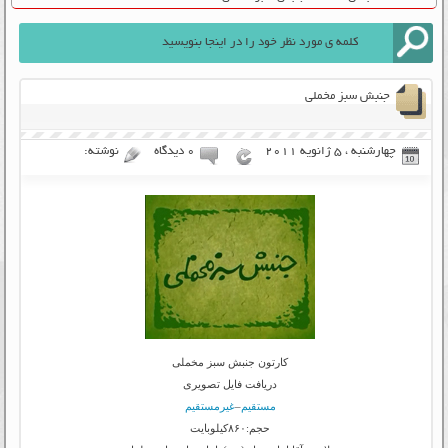
جنبش سبز مخملی
چهارشنبه ، 5 ژانویه 2011
۰ دیدگاه
نوشته:
کارتون جنبش سبز مخملی
دریافت فایل تصویری
مستقیم
–
غیرمستقیم
حجم:۸۶۰کیلوبایت