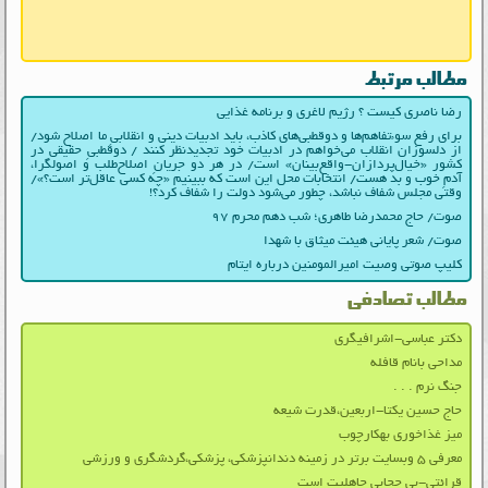
مطالب مرتبط
رضا ناصری کیست ؟ رژیم لاغری و برنامه غذایی
برای رفع سوءتفاهم‌ها و دوقطبی‌های کاذب، باید ادبیات دینی و انقلابیِ ما اصلاح شود/
از دلسوزان انقلاب می‌خواهم در ادبیات‌ خود تجدیدنظر کنند / دوقطبیِ حقیقی در
کشور «خیال‌پردازان-واقع‌بینان» است/ در هر دو جریانِ اصلاح‌طلب و اصولگرا،
آدمِ خوب و بد هست/ انتخابات محل این است که ببینیم «چه کسی عاقل‌تر است؟»/
وقتی مجلس شفاف نباشد، چطور می‌شود دولت را شفاف کرد؟!
صوت/ حاج محمدرضا طاهری؛ شب دهم محرم ۹۷
صوت/ شعر پایانی هیئت میثاق با شهدا
کلیپ صوتی وصیت امیرالمومنین درباره ایتام
مطالب تصادفی
دکتر عباسی-اشرافیگری
مداحی بانام قافله
جنگ نرم . . .
حاج حسین یکتا-اربعین،قدرت شیعه
میز غذاخوری بهکارچوب
معرفی ۵ وبسایت برتر در زمینه دندانپزشکی، پزشکی،گردشگری و ورزشی
قرائتی-بی حجابی جاهلیت است