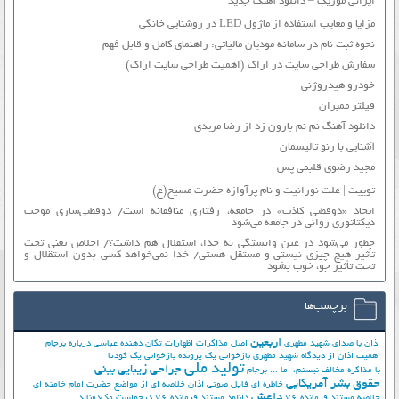
ایرانی موزیک – دانلود آهنگ جدید
مزایا و معایب استفاده از ماژول LED در روشنایی خانگی
نحوه ثبت نام در سامانه مودیان مالیاتی: راهنمای کامل و قابل فهم
سفارش طراحی سایت در اراک (اهمیت طراحی سایت اراک)
خودرو هیدروژنی
فیلتر ممبران
دانلود آهنگ نم نم بارون زد از رضا مریدی
آشنایی با رنو تالیسمان
مجید رضوی قلبمی پس
توییت | علت نورانیت و نام پرآوازه حضرت مسیح(ع)
ایجاد «دوقطبی کاذب» در جامعه، رفتاری منافقانه است/ دوقطبی‌سازی موجب
دیکتاتوری روانی در جامعه می‌شود
چطور می‌شود در عین وابستگی به خدا، استقلال هم داشت؟/ اخلاص یعنی تحت
تأثیر هیچ چیزی نیستی و مستقل هستی/ خدا نمی‌خواهد کسی بدون استقلال و
تحت تأثیر جوّ، خوب بشود
برچسب‌ها
اربعین
اذان با صدای شهید مطهری
اصل مذاکرات
اظهارات تکان دهنده عباسی درباره برجام
اهمیت اذان از دیدگاه شهید مطهری
بازخوانی یک پرونده
بازخوانی یک کودتا
تولید ملی
جراحی زیبایی بینی
با مذاکره مخالف نیستم، اما ...
برجام
حقوق بشر آمریکایی
خاطره ای فایل صوتی اذان
خلاصه ای از مواضع حضرت امام خامنه ای
داعش
خلاصه مستند فرمانده 76
دانلود مستند فرمانده 76
درخواست مک‌دونالد