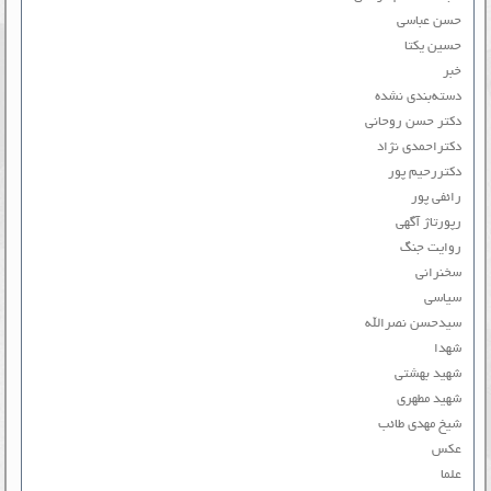
حسن عباسی
حسین یکتا
خبر
دسته‌بندی نشده
دکتر حسن روحانی
دکتراحمدی نژاد
دکتررحیم پور
رائفی پور
رپورتاژ آگهی
روایت جنگ
سخنرانی
سیاسی
سیدحسن نصرالله
شهدا
شهید بهشتی
شهید مطهری
شیخ مهدی طائب
عکس
علما