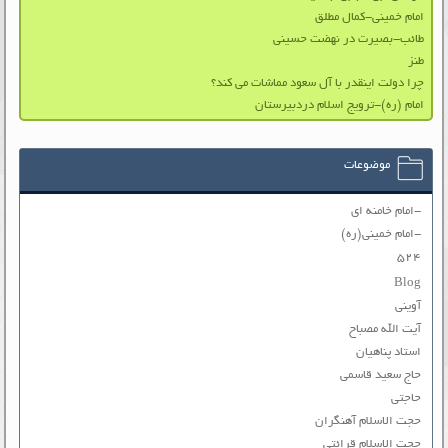
امام خمینی-کمال مطلق
طائب-بصیرت در نهضت حسینی
طنز
چرا دولت اینقدر با آل سعود مماشات می کند؟
امام (ره)-ترویج اسلام دردبیرستان
موضوعات
-امام خامنه ای
-امام خمینی(ره)
۵۲۴
Blog
آوینی
آیت الله مصباح
استاد پناهیان
حاج سعید قاسمی
حاجتی
حجت الاسلام آهنگران
حجت الاسلام قرائتی