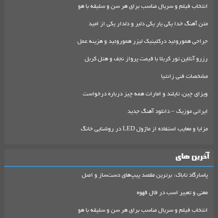
انتخاب فیلم و سریال مناسب برای هر سن و سلیقه با هو
متن آهنگ خدا یکی یار یکی دلبر و دلدار یکی از امید
جراحی هموروئید درکلینیک لیزر هموروئید و هزینه عمل
رزرو آنلاین تور کربلا با قیمت پرواز نجف و هتل کربل
مشخصات فنی زانتیا
ویزای چین، تایلند و امارات همه چیز درباره درخواست
ایرانی موزیک – دانلود آهنگ جدید
مزایا و معایب استفاده از ماژول LED در روشنایی خانگ
آخرین های
پاسارگاد تاباک: برترین مقصد پیپ‌های دست‌ساز و اصل
معنی و تعبیر اسب در فال قهوه
انتخاب فیلم و سریال مناسب برای هر سن و سلیقه با هو