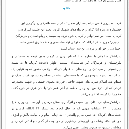
چنین نسبی دارم و زادگاهم دیار کریمان است.
دانلود
فرمانده نیروی قدس سپاه پاسداران ضمن تشکر از دست‌اندرکاران برگزاری این
جشنواره به ‌ویژه ایثارگران و خانواده‌های شهدا، افزود: بحث این جلسه ایثارگری و
کرمان است؛ من نمی‌توانم از کرمان بدون توجه به سیستان و بلوچستان و هرمزگان
نام ببرم؛ چون لشکر ثارالله که به نوعی نهاد سلحشوری خطه شرق کشور ماست،
اجتماعی از جوانان و مردان این سه استان است.
سرلشکر سلیمانی با اشاره به اینکه نام بردن از کرمان بدون توجه به سیستان و
بلوچستان و هرمزگان کار شایسته‌ای نیست اظهار داشت: کرمانی‌ها به شهید
میرحسینی از سیستان و بلوچستان به عنوان فرمانده واقعی کشور که به تنهایی یک
لشکر بود، شهید شهسواری که با دست‌های بسته در محاصره دشمن فریاد مرگ بر
صدام ضد اسلام سر‌می‌داد، شهید حاجبی حرارت معنوی حقیقی و شهید محمدرضا
فرخی که از بندرعباس بود و در لحظه‌های آخر عمر خود با بدن غرق در خون گفت
حقم را ادا کردم، افتخار می‌کنند.
سرلشکر سلیمانی با تاکید بر اهمیت و اثرگذاری استان کرمان یادآور شد: در دوران دفاع
مقدس از ۱۳ عملیات مهمی که در حال انجام بود لشکر ۴۱ ثارالله کرمان در
عملیات‌های کربلای ۵، خیبر، بدر و والفجر ۱۰ به زیبایی تمام و با نهایت تلاش و انرژی
خود توانستند رشادت‌ و دلیری‌های بی‌نظیری از خود به جای گذارند و استان کرمان در
مقابله با دشمن به صورت پیشتاز عمل می‌کرد.