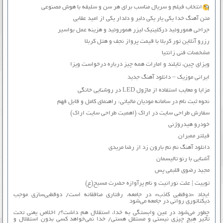
انتخاب فیلم و سریال مناسب برای هر سن و سلیقه با هوش مصنوعی
متن آهنگ خدا یکی یار یکی دلبر و دلدار یکی از امید عقابی
جراحی هموروئید درکلینیک لیزر هموروئید و هزینه عمل بواسیر
رزرو آنلاین تور کربلا با قیمت پرواز نجف و هتل کربلا
مشخصات فنی زانتیا
ویزای چین، تایلند و امارات همه چیز درباره درخواست ویزا
ایرانی موزیک – دانلود آهنگ جدید
مزایا و معایب استفاده از ماژول LED در روشنایی خانگی
نحوه ثبت نام در سامانه مودیان مالیاتی: راهنمای کامل و قابل فهم
سفارش طراحی سایت در اراک (اهمیت طراحی سایت اراک)
خودرو هیدروژنی
فیلتر ممبران
دانلود آهنگ نم نم بارون زد از رضا مریدی
آشنایی با رنو تالیسمان
مجید رضوی قلبمی پس
توییت | علت نورانیت و نام پرآوازه حضرت مسیح(ع)
ایجاد «دوقطبی کاذب» در جامعه، رفتاری منافقانه است/ دوقطبی‌سازی موجب
دیکتاتوری روانی در جامعه می‌شود
چطور می‌شود در عین وابستگی به خدا، استقلال هم داشت؟/ اخلاص یعنی تحت
تأثیر هیچ چیزی نیستی و مستقل هستی/ خدا نمی‌خواهد کسی بدون استقلال و