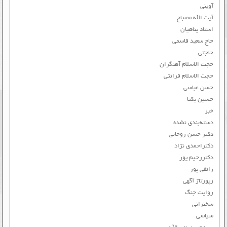
آوینی
آیت الله مصباح
استاد پناهیان
حاج سعید قاسمی
حاجتی
حجت الاسلام آهنگران
حجت الاسلام قرائتی
حسن عباسی
حسین یکتا
خبر
دسته‌بندی نشده
دکتر حسن روحانی
دکتراحمدی نژاد
دکتررحیم پور
رائفی پور
رپورتاژ آگهی
روایت جنگ
سخنرانی
سیاسی