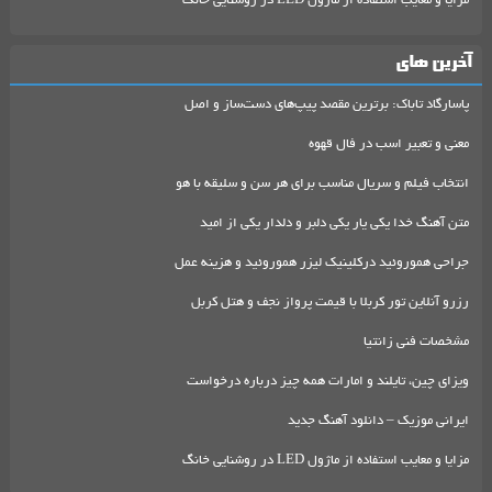
مزایا و معایب استفاده از ماژول LED در روشنایی خانگ
آخرین های
پاسارگاد تاباک: برترین مقصد پیپ‌های دست‌ساز و اصل
معنی و تعبیر اسب در فال قهوه
انتخاب فیلم و سریال مناسب برای هر سن و سلیقه با هو
متن آهنگ خدا یکی یار یکی دلبر و دلدار یکی از امید
جراحی هموروئید درکلینیک لیزر هموروئید و هزینه عمل
رزرو آنلاین تور کربلا با قیمت پرواز نجف و هتل کربل
مشخصات فنی زانتیا
ویزای چین، تایلند و امارات همه چیز درباره درخواست
ایرانی موزیک – دانلود آهنگ جدید
مزایا و معایب استفاده از ماژول LED در روشنایی خانگ