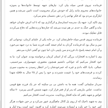
فرمانده نیروی قدس سپاه بیان کرد: نیازهای جبهه توسط خانواده‌ها و به‌ویژه
خانواده‌های محروم مانند زابل که خودش مرکز محرومیت است تامین می‌شد و همین
ایثارگری مردم بود که فکر تهاجم را در ذهن دشمنان محو می‌کرد.
وی تاکید کرد: جبهه یک مدرسه انسان‌ساز و اثرگذاری بود که تا ابد اثرش جاودان خواهد
ماند و گاهی جنگ به حدی در هم تنیده می‌شد که جنازه‌ها و زنده‌هایی که دفاع می‌کردند
قابل تفکیک نبودند.
فرمانده نیروی قدس سپاه خاطرنشان کرد: در خانه یکی از علمای کرمان، نوجوانی کم
سن و سال بود که فرمانده گردان به امام جمعه گفت فرزند شما به درد جبهه می‌خورد
و آن امام جمعه پاسخ داد فرزندم سن پایینی دارد اما چون تو گفتی اجازه می‌دهم.
وی با اشاره به افتخارات بزرگی که از استان کرمان برخواسته‌ بودند عنوان کرد: ما به
خود افتخار می‌کنیم که جوانانی داشتیم همچون مغفوری، شهسواری، میرحسینی،
جمالی، بادپا، الله دادی و غیره که عمرخودشان را در انتظار رسیدن به محبوب سپری
کردند و فرصت‌های خود را غنیمت شمردند و خود را پس از ۲۵ سال به قافله شهدا
رساندند.
سردار سلیمانی گفت: همه ما به داشتن بی بی سکینه که جز یک فرزند هیچ قومی
نداشت، عباس ماریچی که پدر او از فقر فرار کرد، شهید شمس الدینی پیرمرد ۷۰ ساله
غواص و شهید باهنر که مایه افتخار روحانیت، مدیریت است افتخار می‌کنیم.
وی به شهید تاجیک که از روی پل کانال ماهیگیری عبور می‌کرد و در حین شهادت هرگز
کمر خود را خم نکرد و ایستاده می‌دوید اشاره کرد و افزود: امید است روح ایثار و