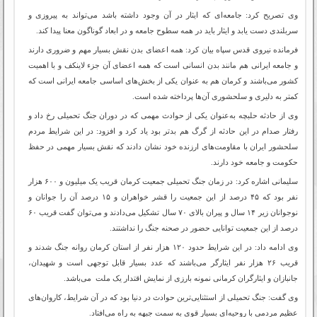
وی تصریح کرد: جامعه‌ای که ایثار در آن وجود داشته باشد می‌تواند به پیروزی و
سربلندی دست یابد و ایثار باید در همه سطوح جامعه و در ابعاد گوناگون معنا پیدا کند.
فرمانده نیروی قدس سپاه بیان کرد: همه اعضای بدن نقش بسیار مهم و ضروری دارند
و جامعه ایرانی هم مانند بدن انسانی است که همه اعضای آن جزء لاینکف و با اهمیت
کشور می‌باشند و کرمان هم به عنوان یکی از بخش‌های اساسی جامعه ایرانی است که
کمتر به دلیری و سلحشوری آن‌ها پرداخته شده است.
وی از حادثه حلبچه به‌عنوان یکی از حوادث مهمی که در دوران جنگ تحمیلی رخ داد و
رفتار صدام در این حادثه از گرگ هم بدتر بود یاد کرد و افزود: در این شرایط مردم
سلحشور ایران با مقاومت‌های ارزنده خود نشان دادند که نقش بسیار مهمی در حفظ
حکومت و جامعه خود دارند.
سلیمانی اشاره کرد: در زمان جنگ تحمیلی جمعیت کرمان قریب یک میلیون و ۶۰۰ هزار
نفر بود که ۴۵ درصد از این جمعیت را قشر خواهران و ۱۵ درصد آن را جوانان و
نوجوانان زیر ۱۴ سال و پیران بالای ۷۰ سال تشکیل می‌دادند و می‌توان گفت قریب ۶۰
درصد از این جمعیت توانایی حضور در صحنه جنگ را نداشتند.
وی ادامه داد: در این شرایط حدود ۱۲۰ هزار نفر از استان کرمان روانه جنگ شدند و
قریب ۲۶ هزار نفر ایثارگر می‌باشند که عدد بسیار قابل توجهی است و شهیدان،
جانبازان و ایثارگران کرمانی نمونه بارزی از نمایش اقتدار یک ملت می‌باشد.
وی گفت: جنگ تحمیلی از استثنایی‌ترین حوادث در دنیا بود که در آن شرایط، کاروان‌های
عظیم مردمی با روحیه‌ای بسیار قوی به سمت جبهه به راه می‌افتاد.