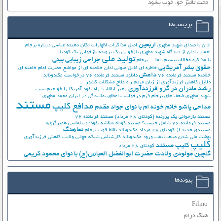
تحت تأثیر جوّ، خوب بشود
برچسب‌ها
اربعین
اذان با صدای شهید مطهری
اصل مذاکرات
اظهارات تکان دهنده عباسی درباره برجام
اهمیت اذان از دیدگاه شهید مطهری
بازخوانی یک پرونده
بازخوانی یک کودتا
تولید ملی
جراحی زیبایی بینی
با مذاکره مخالف نیستم، اما ...
برجام
حقوق بشر آمریکایی
خاطره ای فایل صوتی اذان
خلاصه ای از مواضع حضرت امام خامنه ای
داعش
خلاصه مستند فرمانده 76
دانلود مستند فرمانده 76
درخواست مک‌دونالد
دلایل کاهش فرزندآوری از زبان مردم
راه علاج مشکلات کشور ...
رشد مادران در گرو فرزندآوری
رهبر انقلاب: راه نفوذ آمریکا را خواهیم بست
شهید مطهری
ضعف های برجام
فرم درخواست اعطای نمایندگی در ایران
محمد مطهری
مستند
مدافع کلیپ
مداحی پاشو خانم خونه ام با نوای جواد مقدم
مستند بازخوانی یک پرونده (کودتای 28 مرداد)
مستند فرمانده 76
مستند فرمانده 76 شامل چیست؟
مستند کوتاه «نقشه نفوذ؛ دیپلماسی همبرگری»
نماهنگ
مستندی جدید از کودتای 28 مرداد
مک‌دونالد
نقاط قوت برجام
نهضت ملي شدن صنعت نفت
ورود مک‌دونالد
کارشناس شبکه جهانی ولایت
کاهش فرزندآوری
کلیپ
کلیپ مستند
کودتای 28 مرداد
گلچین مولودی ولادت حضرت ابوالفضل العباس(ع) با نوای محمود کریمی
پیوندها
Filmo
هنگ درام