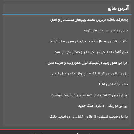
آخرین های
پاسارگاد تاباک: برترین مقصد پیپ‌های دست‌ساز و اصل
معنی و تعبیر اسب در فال قهوه
انتخاب فیلم و سریال مناسب برای هر سن و سلیقه با هو
متن آهنگ خدا یکی یار یکی دلبر و دلدار یکی از امید
جراحی هموروئید درکلینیک لیزر هموروئید و هزینه عمل
رزرو آنلاین تور کربلا با قیمت پرواز نجف و هتل کربل
مشخصات فنی زانتیا
ویزای چین، تایلند و امارات همه چیز درباره درخواست
ایرانی موزیک – دانلود آهنگ جدید
مزایا و معایب استفاده از ماژول LED در روشنایی خانگ