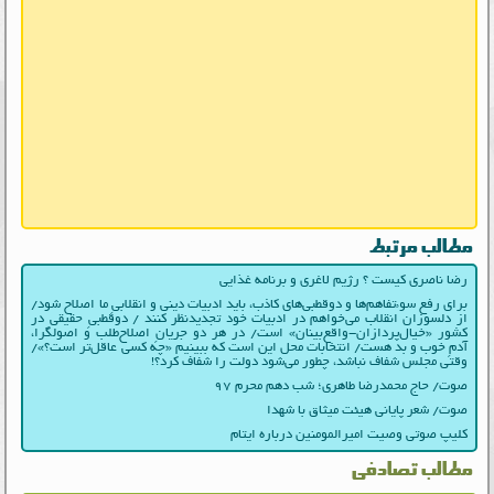
مطالب مرتبط
رضا ناصری کیست ؟ رژیم لاغری و برنامه غذایی
برای رفع سوءتفاهم‌ها و دوقطبی‌های کاذب، باید ادبیات دینی و انقلابیِ ما اصلاح شود/
از دلسوزان انقلاب می‌خواهم در ادبیات‌ خود تجدیدنظر کنند / دوقطبیِ حقیقی در
کشور «خیال‌پردازان-واقع‌بینان» است/ در هر دو جریانِ اصلاح‌طلب و اصولگرا،
آدمِ خوب و بد هست/ انتخابات محل این است که ببینیم «چه کسی عاقل‌تر است؟»/
وقتی مجلس شفاف نباشد، چطور می‌شود دولت را شفاف کرد؟!
صوت/ حاج محمدرضا طاهری؛ شب دهم محرم ۹۷
صوت/ شعر پایانی هیئت میثاق با شهدا
کلیپ صوتی وصیت امیرالمومنین درباره ایتام
مطالب تصادفی