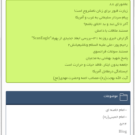
عاشورای ۸۸
زیارت قبور برای زنان نامشروع است!
پیام سردار سلیمانی به غرب و آمریکا
آخر تا کی تند و بد اخلاق باشم؟
مستند ملاقات با داعش
گزارش خبری روزنه ۳۱-بررسی ابعاد جدیدی از پهپاد”ScanEagle”
رحیم پور-علی علیه السلام وناشیعیانش۲
مستند سوغات فرانسوی
پاسخ شهید بهشتی به مدعیان
جامعه بدون ایثار، فاقد حیات و حرارت است
ایستادگی درمقابل آمریکا
آیت الله بهجت(ره)-مصائب ائمه وحضرت مهدی(عج)
موضوعات
-امام خامنه ای
-امام خمینی(ره)
۵۲۴
Blog