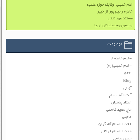
امام خمینی-وظایف حوزه علمیه
خاطره رحیم پور از خیبر
مستند عهد شکن
رحیم پور-مسلمانان اروپا
موضوعات
-امام خامنه ای
-امام خمینی(ره)
۵۲۴
Blog
آوینی
آیت الله مصباح
استاد پناهیان
حاج سعید قاسمی
حاجتی
حجت الاسلام آهنگران
حجت الاسلام قرائتی
حسن عباسی