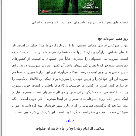
توصيه هاي رهبر انقلاب درباره توليد ملي، حمايت از كار و سرمايه ايراني
روز هفتم: سوغات حج
من با سوغاتى خريدن مخالف نيستم، اما با اين بازارگردى‌ها چرا؛ خيلى بد است. يك
عده‌اى عطش بازارگردى دارند؛ اينها ملت شما را، مردم شما را سبك ميكند؛ حيف
است. ميروند يك جنسهائى را ميخرند، غالباً هم جنسهاى بى‌كيفيت از كشورهاى
دوردستِ سودجو كه با همان كمپانى‌هاى داخل آن كشور ميزبان بندوبست دارند. براى
حجاج جنس بدلى و بى‌كيفيت درست ميكنند مى‌آورند توى اين بازارها ميريزند، شما هم
ميرويد اين ارز خودتان را و عِرض خودتان را ميريزيد براى اينكه اين كالاهاى بى‌كيفيت را
خريدارى كنيد. امروز در كشور ما خوشبختانه كالاهاى داخلى با كيفيت خوب، متنوع،
زيبا، ساخته‌شده‌ى دست كارگر ايرانى – برادر خودتان – فراوان است. بعضى‌ها قبل از
اينكه سفر مكه بروند، سوغاتى‌هاى سفر را در اينجا ميخرند – كار خوبى است – نگه
ميدارند؛ بعد كه برگشتند، همانهائى را كه در بازار شهر خودشان تهيه كرده‌اند، به عنوان
سوغاتى ميدهند. هديه‌ى سفر است ديگر، خوب است. اين كار، خيلى كار خوبى است.
دانلود
سلامتی اقا امام زمان(عج) و امام خامنه ای صلوات