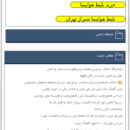
خرید بلیط هواپیما
بلیط هواپیما شیراز تهران
تبلیغات متنی
مطالب جدید
پاسارگاد تاباک: برترین مقصد پیپ‌های دست‌ساز و اصل
معنی و تعبیر اسب در فال قهوه
انتخاب فیلم و سریال مناسب برای هر سن و سلیقه با هوش مصنوعی
متن آهنگ خدا یکی یار یکی دلبر و دلدار یکی از امید عقابی
جراحی هموروئید درکلینیک لیزر هموروئید و هزینه عمل بواسیر
رزرو آنلاین تور کربلا با قیمت پرواز نجف و هتل کربلا
مشخصات فنی زانتیا
ویزای چین، تایلند و امارات همه چیز درباره درخواست ویزا
ایرانی موزیک – دانلود آهنگ جدید