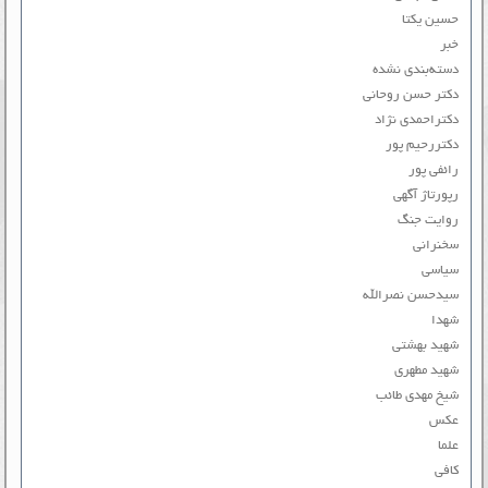
حسین یکتا
خبر
دسته‌بندی نشده
دکتر حسن روحانی
دکتراحمدی نژاد
دکتررحیم پور
رائفی پور
رپورتاژ آگهی
روایت جنگ
سخنرانی
سیاسی
سیدحسن نصرالله
شهدا
شهید بهشتی
شهید مطهری
شیخ مهدی طائب
عکس
علما
کافی