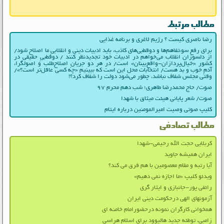
مطالب مرتبط
رضا ناصری کیست ؟ رژیم لاغری و برنامه غذایی
برای رفع سوءتفاهم‌ها و دوقطبی‌های کاذب، باید ادبیات دینی و انقلابیِ ما اصلاح شود/
از دلسوزان انقلاب می‌خواهم در ادبیات‌ خود تجدیدنظر کنند / دوقطبیِ حقیقی در
کشور «خیال‌پردازان-واقع‌بینان» است/ در هر دو جریانِ اصلاح‌طلب و اصولگرا،
آدمِ خوب و بد هست/ انتخابات محل این است که ببینیم «چه کسی عاقل‌تر است؟»/
وقتی مجلس شفاف نباشد، چطور می‌شود دولت را شفاف کرد؟!
صوت/ حاج محمدرضا طاهری؛ شب دهم محرم ۹۷
صوت/ شعر پایانی هیئت میثاق با شهدا
کلیپ صوتی وصیت امیرالمومنین درباره ایتام
مطالب تصادفی
کربلایی حجت الله رحیمی-شهدا
ایران همیشه جاوید
آیا رتبه و مقام معصومین با هم فرق می کند؟
ویدئو کلیپ «ما اجازه نمی دهیم»
رائفی پور-جانبازی و ایثار گری
آزمونهای الهی درحکومت دینی ایران
همخوانی کارگران نمونه درحضورامام خامنه ای
زامبی، توطئه جدید هالیوود برای اسلام هراسی