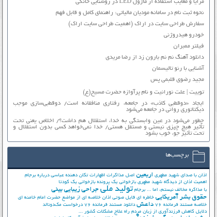
مزایا و معایب استفاده از ماژول LED در روشنایی خانگی
نحوه ثبت نام در سامانه مودیان مالیاتی: راهنمای کامل و قابل فهم
سفارش طراحی سایت در اراک (اهمیت طراحی سایت اراک)
خودرو هیدروژنی
فیلتر ممبران
دانلود آهنگ نم نم بارون زد از رضا مریدی
آشنایی با رنو تالیسمان
مجید رضوی قلبمی پس
توییت | علت نورانیت و نام پرآوازه حضرت مسیح(ع)
ایجاد «دوقطبی کاذب» در جامعه، رفتاری منافقانه است/ دوقطبی‌سازی موجب
دیکتاتوری روانی در جامعه می‌شود
چطور می‌شود در عین وابستگی به خدا، استقلال هم داشت؟/ اخلاص یعنی تحت
تأثیر هیچ چیزی نیستی و مستقل هستی/ خدا نمی‌خواهد کسی بدون استقلال و
تحت تأثیر جوّ، خوب بشود
برچسب‌ها
اربعین
اذان با صدای شهید مطهری
اصل مذاکرات
اظهارات تکان دهنده عباسی درباره برجام
اهمیت اذان از دیدگاه شهید مطهری
بازخوانی یک پرونده
بازخوانی یک کودتا
تولید ملی
جراحی زیبایی بینی
با مذاکره مخالف نیستم، اما ...
برجام
حقوق بشر آمریکایی
خاطره ای فایل صوتی اذان
خلاصه ای از مواضع حضرت امام خامنه ای
داعش
خلاصه مستند فرمانده 76
دانلود مستند فرمانده 76
درخواست مک‌دونالد
دلایل کاهش فرزندآوری از زبان مردم
راه علاج مشکلات کشور ...