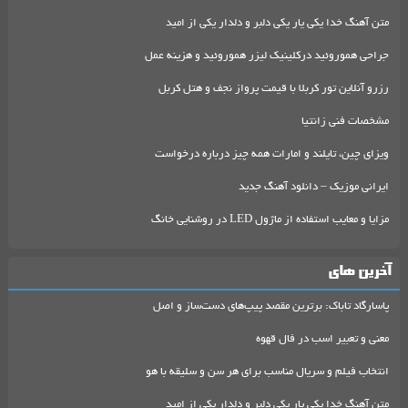
متن آهنگ خدا یکی یار یکی دلبر و دلدار یکی از امید
جراحی هموروئید درکلینیک لیزر هموروئید و هزینه عمل
رزرو آنلاین تور کربلا با قیمت پرواز نجف و هتل کربل
مشخصات فنی زانتیا
ویزای چین، تایلند و امارات همه چیز درباره درخواست
ایرانی موزیک – دانلود آهنگ جدید
مزایا و معایب استفاده از ماژول LED در روشنایی خانگ
آخرین های
پاسارگاد تاباک: برترین مقصد پیپ‌های دست‌ساز و اصل
معنی و تعبیر اسب در فال قهوه
انتخاب فیلم و سریال مناسب برای هر سن و سلیقه با هو
متن آهنگ خدا یکی یار یکی دلبر و دلدار یکی از امید