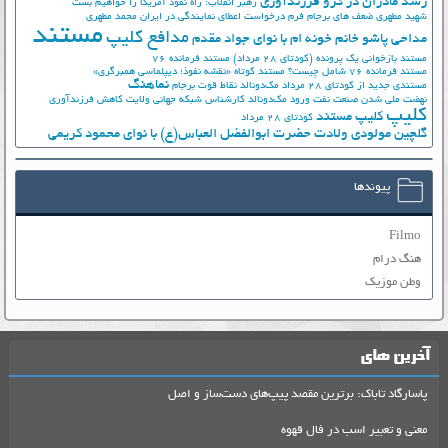
رشد مادران در گرو فرزندآوری
رهبر انقلاب: راه نفوذ آمریکا را خواهیم بست
شهید مطهری
ضعف های برجام
فرم درخواست اعطای نمایندگی در ایران
محمد مطهری
مستند
مدافع کلیپ
مداحی پاشو خانم خونه ام با نوای جواد مقدم
مستند بازخوانی یک پرونده (کودتای 28 مرداد)
مستند فرمانده 76
مستند فرمانده 76 شامل چیست؟
مستند کوتاه «نقشه نفوذ؛ دیپلماسی همبرگری»
نماهنگ
مستندی جدید از کودتای 28 مرداد
مک‌دونالد
نقاط قوت برجام
نهضت ملي شدن صنعت نفت
ورود مک‌دونالد
کارشناس شبکه جهانی ولایت
کاهش فرزندآوری
کلیپ
کلیپ مستند
کودتای 28 مرداد
گلچین مولودی ولادت حضرت ابوالفضل العباس(ع) با نوای محمود کریمی
پیوندها
Filmo
هنگ درام
وطن موزیک
آخرین های
پاسارگاد تاباک: برترین مقصد پیپ‌های دست‌ساز و اصل
معنی و تعبیر اسب در فال قهوه