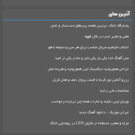
آخرین های
پاسارگاد تاباک: برترین مقصد پیپ‌های دست‌ساز و اصل
معنی و تعبیر اسب در فال قهوه
انتخاب فیلم و سریال مناسب برای هر سن و سلیقه با هو
متن آهنگ خدا یکی یار یکی دلبر و دلدار یکی از امید
جراحی هموروئید درکلینیک لیزر هموروئید و هزینه عمل
رزرو آنلاین تور کربلا با قیمت پرواز نجف و هتل کربل
مشخصات فنی زانتیا
ویزای چین، تایلند و امارات همه چیز درباره درخواست
ایرانی موزیک – دانلود آهنگ جدید
مزایا و معایب استفاده از ماژول LED در روشنایی خانگ