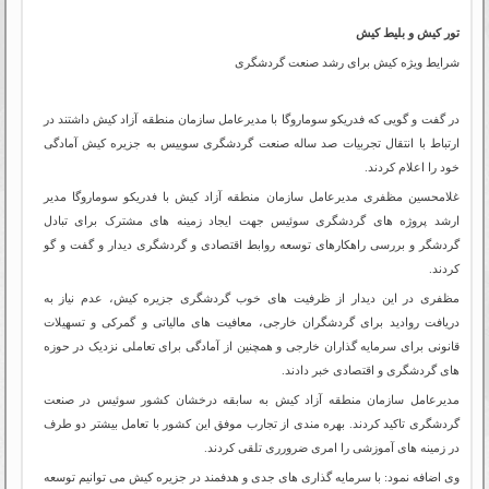
تور کیش و بلیط کیش
شرایط ویژه كيش برای رشد صنعت گردشگری
در گفت و گویی که فدریکو سوماروگا با مدیرعامل سازمان منطقه آزاد کیش داشتند در
ارتباط با انتقال تجربیات صد ساله صنعت گردشگری سوییس به جزیره کیش آمادگی
خود را اعلام کردند
.
غلامحسین مظفری مدیرعامل سازمان منطقه آزاد کیش با فدریکو سوماروگا مدیر
ارشد پروژه‌ های گردشگری سوئیس جهت ایجاد زمینه های مشترک برای تبادل
گردشگر و بررسی راهکارهای توسعه روابط اقتصادی و گردشگری دیدار و گفت و گو
کردند
.
مظفری در این دیدار از ظرفیت های خوب گردشگری جزیره کیش، عدم نیاز به
دریافت روادید برای گردشگران خارجی، معافیت های مالیاتی و گمرکی و تسهیلات
قانونی برای سرمایه گذاران خارجی و همچنین از آمادگی برای تعاملی نزدیک در حوزه
های گردشگری و اقتصادی خبر دادند
.
مدیرعامل سازمان منطقه آزاد کیش به سابقه درخشان کشور سوئیس در صنعت
گردشگری تاکید کردند. بهره مندی از تجارب موفق این کشور با تعامل بیشتر دو طرف
در زمینه های آموزشی را امری ضرورری تلقی کردند
.
وی اضافه نمود: با سرمايه گذارى هاى جدى و هدفمند در جزيره كيش می توانیم توسعه