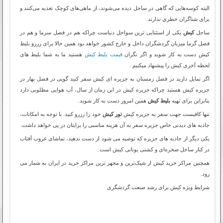
البته کوسه‌هایی که گاهی در ساحل دیده می‌شوند، از ماهی‌های کوچک تغذیه می‌کنند و
برای شناگران خطری ندارند
.
ساحل
کیش
یکی از استثنایی ترین سواحل دنیاست چراکه هم در فصل سرما و هم در
فصل گرما میزبان گردشگران داخل و خارج کشور خواهد بود همین حالا برای رزرو بلیط
کیش دست به کار شوید و اگر نگران
قیمت بلیط کیش
هستید ما به شما بلیط های
لحظه آخری کیش را پیشنهاد میکنیم .
اگر تمایل دارید در فصل زمستان به جزیره ای کیش سفر کنید گویی در فصل بهار در
جزیره کیش هستید چراکه جزیره کیش در این زمان از سال، آب هوایی مطلوبی دارد
بنابراین برای تهیه
بلیط کیش
همین امروز دست به کار شوید
.
تنها کافیست جهت سفر به جزیره کیش
تور کیش
خود را رزرو کنید. با توجه به امکانات،
جاذبه های دیدنی خاص جزیره سفر به آن هزینه مناسبی را برایتان در پی خواهد داشت
.
یکی دیگر از جاذبه های جزیره که توصیه می شود از دست ندهید، تماشای غروب آفتاب
در کنار ساحل صخره‌ای و کشتی یونانی کیش است
.
همچنین مراکز خرید کیش از شیک‌ترین و مجهز ترین مراکز خرید در ایران به شمار می
رود
.
شرایط ویژه كيش برای رشد صنعت گردشگری