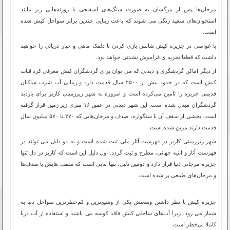
مرجان‌ها پس از مرگشان به صورت سنگ‌های اسفنجی با روزنه‌هایی ریز مانند
استخوان‌های سفید رنگی می شوند که باعث زیبایی چندین برابر سواحل کیش شده
است
.
با غواصی در جزیره کیش شانس بازی کردن با دلقک ماهی و خیار دریائی را خواهید
داشت که قطعا تجربه ی فراموش نشدنی خواهد بود
.
از دیگر اماکن گردشگری و دیدنی که می توان برای گردشگران کیش معرفی کرد قنات
کیش است که در حدود بیش از ۲۵۰۰ سال قدمت دارد و زمانی آب شرب ساکنان
قدیمی جزیره را تامین می‌کرده است و امروزه به شهر زیرزمینی کاریز برای بازدید
گردشگران مبدل شده است. این شهر دیدنی در عمق ۱۶ متری زیر زمین قرار گرفته
است. بخشی از سقف آن با سنگواره، صدف و مرجان‌هایی که ۲۷۰ تا ۵۷۰ میلیون سال
قدمت دارند مزین شده است
.
شهر زیرزمینی کاریز در فهرست آثار ملی ثبت شده است و به دو دلیل می تواند در
فهرست آثار و ابنیه جهانی، مطرح و ثبت گردد. اول دلیل این است که کاریز در دل تنها
جزیره مرجانی دنیا قرار دارد و دومین دلیل، تنها بنایی است که سقف هایش با صدف‌ها
و مرجان‌های طبیعی پر شده است
.
جزیره کیش با نظر داشتن وسعتش یکی از وسیع‌ترین و کم‌خطرترین سواحل دنیا به
شمار می رود. زیرا آب‌های ساحلی کیش فاقد کوسه می باشند و استفاده از آب دریا
کاملا بی‌خطر است
.