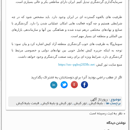
سرمایه‌گذاری گردشگری تبدیل کنیم. ایران دارای مناطقی بکر و عالی بسیاری است
.
ظرفیت های بالقوه گسترده ای در ایران وجود دارد. باید مشخص شود که در چه
شرایطی هستیم و چه گونه فعالیت هایی امکان عملیاتی شدن را دارد. گردشگری با
صنایع و نهادهای مختلفی درهم تنیده شده و هماهنگی بین آنها و سازماندهی بازارهای
بین المللی و منطقه ای بسیار مهم است
.
سوماروگا به ظرفیت های خوب گردشگری منطقه آزاد کیش اشاره کرد و بیان نمود: با
توجه به اینکه جزیره کیش تعامل خوبی بین نهادهای دولتی و خصوصی مرتبط با
گردشگری دارد، شرایط ویژه ای برای رشد صنعت گردشگری وجود خواهد داشت.
منبع سایت تور کیش:
https://xn--pgboj2fl38c.net
اگر از مطلب راضی بودید آنرا برای دوستانتان به اشتراک بگذارید
موضوع :
رپورتاژ آگهی
برچسب ها :
بلیط کیش
,
تور کیش
,
تور کیش و بلیط کیش
,
قیمت بلیط کیش
۰ نظر به ثبت رسیده است
نوشتن دیدگاه