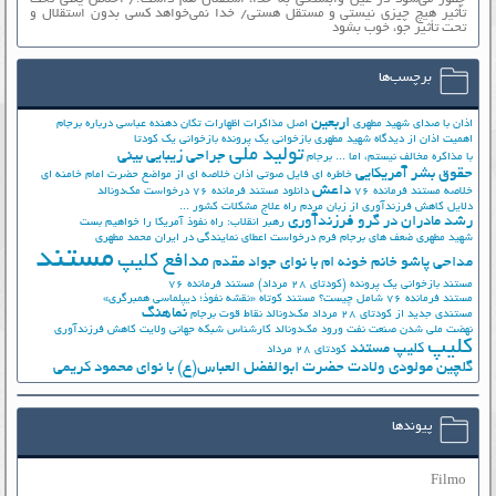
تأثیر هیچ چیزی نیستی و مستقل هستی/ خدا نمی‌خواهد کسی بدون استقلال و
تحت تأثیر جوّ، خوب بشود
برچسب‌ها
اربعین
اذان با صدای شهید مطهری
اصل مذاکرات
اظهارات تکان دهنده عباسی درباره برجام
اهمیت اذان از دیدگاه شهید مطهری
بازخوانی یک پرونده
بازخوانی یک کودتا
تولید ملی
جراحی زیبایی بینی
با مذاکره مخالف نیستم، اما ...
برجام
حقوق بشر آمریکایی
خاطره ای فایل صوتی اذان
خلاصه ای از مواضع حضرت امام خامنه ای
داعش
خلاصه مستند فرمانده 76
دانلود مستند فرمانده 76
درخواست مک‌دونالد
دلایل کاهش فرزندآوری از زبان مردم
راه علاج مشکلات کشور ...
رشد مادران در گرو فرزندآوری
رهبر انقلاب: راه نفوذ آمریکا را خواهیم بست
شهید مطهری
ضعف های برجام
فرم درخواست اعطای نمایندگی در ایران
محمد مطهری
مستند
مدافع کلیپ
مداحی پاشو خانم خونه ام با نوای جواد مقدم
مستند بازخوانی یک پرونده (کودتای 28 مرداد)
مستند فرمانده 76
مستند فرمانده 76 شامل چیست؟
مستند کوتاه «نقشه نفوذ؛ دیپلماسی همبرگری»
نماهنگ
مستندی جدید از کودتای 28 مرداد
مک‌دونالد
نقاط قوت برجام
نهضت ملي شدن صنعت نفت
ورود مک‌دونالد
کارشناس شبکه جهانی ولایت
کاهش فرزندآوری
کلیپ
کلیپ مستند
کودتای 28 مرداد
گلچین مولودی ولادت حضرت ابوالفضل العباس(ع) با نوای محمود کریمی
پیوندها
Filmo