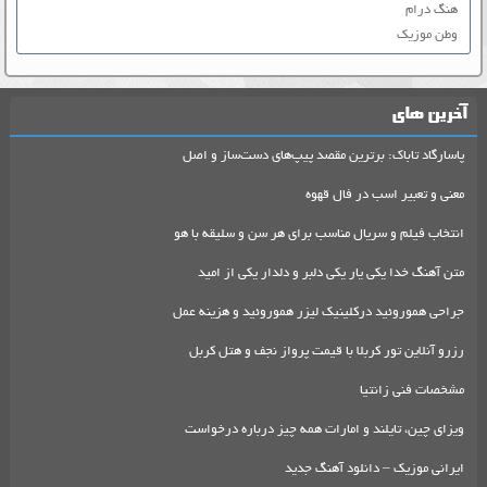
هنگ درام
وطن موزیک
آخرین های
پاسارگاد تاباک: برترین مقصد پیپ‌های دست‌ساز و اصل
معنی و تعبیر اسب در فال قهوه
انتخاب فیلم و سریال مناسب برای هر سن و سلیقه با هو
متن آهنگ خدا یکی یار یکی دلبر و دلدار یکی از امید
جراحی هموروئید درکلینیک لیزر هموروئید و هزینه عمل
رزرو آنلاین تور کربلا با قیمت پرواز نجف و هتل کربل
مشخصات فنی زانتیا
ویزای چین، تایلند و امارات همه چیز درباره درخواست
ایرانی موزیک – دانلود آهنگ جدید