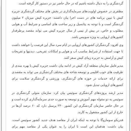
گردشگرى را به دنبال داشته باشیم که در حال حاضر نیز در دستور کار گرفته است
.
مظفری در خصوص اولویت‌های سرمایه‌گذاری در بخش های مختلف گردشگری جزیره
کیش با تبيين برنامه های در دست اجرا بیان داشتند: جزیره کیش میزبان ۲ میلیون
گردشگر است و با توجه به پتانسیل و زیر ساخت های اساسی و شرایط آب و هوایی
مطلوب و خاص، در بیش از نیمی از سال جزیره کیش می تواند مقصد پرطرفدار
کشورهای اروپایی به ویژه سوییس باشد
.
وي افزود: گردشگران کشورهای اروپايی در ایام سرد سال این فرصت را خواهند داشت
تا جهت استفاده از شرایط مناسب آب و هوایی و امکانات تفریحی، دیدنیها و تفریحات
کیش و آرامش به جزیره زیبای کیش سفر کنند
.
مدیرعامل سازمان منطقه آزاد کیش در ادامه بیان داشت جزیره کیش با بهره مندی از
ظرفیت های خوب اقلیمی و توسعه شاخه های مختلف گردشگری مى تواند به مقصدی
برای ارائه خدمات در حوزه های گردشگری، ورزشی و گردشگری سلامت برای
کشورهای اروپایی تبدیل شود
.
مدیر ارشد پروژه‌های گردشگری سوئیس بیان کرد: سازمان متولی گردشگری در
سوئیس به دو مقوله مهم آموزش و توسعه به ‌صورت جدی سرمایه‌گذاری کرده است و
در حال حاضر سازمان گردشگری این کشور ۲۳۰ پرسنل دارد که ۶۰ درصد آن‌ها در
خارج از این کشور مشغول به کارند
.
فدریکو سوماروگا با توجه به اینکه ایران از مقاصد هدف جدید کشور سوئیس است،
بیان داشت: هدفمان این است تا ایران را به عنوان یکی از مقاصد مهم برای