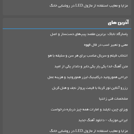
مزایا و معایب استفاده از ماژول LED در روشنایی خانگ
آخرین های
پاسارگاد تاباک: برترین مقصد پیپ‌های دست‌ساز و اصل
معنی و تعبیر اسب در فال قهوه
انتخاب فیلم و سریال مناسب برای هر سن و سلیقه با هو
متن آهنگ خدا یکی یار یکی دلبر و دلدار یکی از امید
جراحی هموروئید درکلینیک لیزر هموروئید و هزینه عمل
رزرو آنلاین تور کربلا با قیمت پرواز نجف و هتل کربل
مشخصات فنی زانتیا
ویزای چین، تایلند و امارات همه چیز درباره درخواست
ایرانی موزیک – دانلود آهنگ جدید
مزایا و معایب استفاده از ماژول LED در روشنایی خانگ