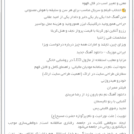
معنی و تعبیر اسب در فال قهوه
انتخاب فیلم و سریال مناسب برای هر سن و سلیقه با هوش مصنوعی
متن آهنگ خدا یکی یار یکی دلبر و دلدار یکی از امید عقابی
جراحی هموروئید درکلینیک لیزر هموروئید و هزینه عمل بواسیر
رزرو آنلاین تور کربلا با قیمت پرواز نجف و هتل کربلا
مشخصات فنی زانتیا
ویزای چین، تایلند و امارات همه چیز درباره درخواست ویزا
ایرانی موزیک – دانلود آهنگ جدید
مزایا و معایب استفاده از ماژول LED در روشنایی خانگی
نحوه ثبت نام در سامانه مودیان مالیاتی: راهنمای کامل و قابل فهم
سفارش طراحی سایت در اراک (اهمیت طراحی سایت اراک)
خودرو هیدروژنی
فیلتر ممبران
دانلود آهنگ نم نم بارون زد از رضا مریدی
آشنایی با رنو تالیسمان
مجید رضوی قلبمی پس
توییت | علت نورانیت و نام پرآوازه حضرت مسیح(ع)
ایجاد «دوقطبی کاذب» در جامعه، رفتاری منافقانه است/ دوقطبی‌سازی موجب
دیکتاتوری روانی در جامعه می‌شود
چطور می‌شود در عین وابستگی به خدا، استقلال هم داشت؟/ اخلاص یعنی تحت