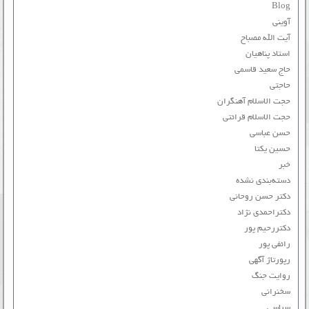
Blog
آوینی
آیت الله مصباح
استاد پناهیان
حاج سعید قاسمی
حاجتی
حجت الاسلام آهنگران
حجت الاسلام قرائتی
حسن عباسی
حسین یکتا
خبر
دسته‌بندی نشده
دکتر حسن روحانی
دکتراحمدی نژاد
دکتررحیم پور
رائفی پور
رپورتاژ آگهی
روایت جنگ
سخنرانی
سیاسی