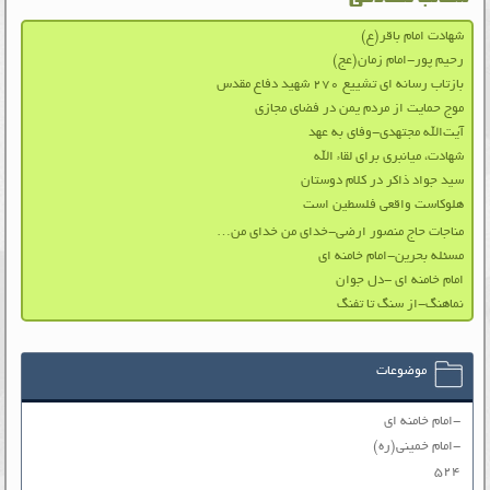
شهادت امام باقر(ع)
رحیم پور-امام زمان(عج)
بازتاب رسانه ای تشییع ۲۷۰ شهید دفاع مقدس
موج حمایت از مردم یمن در فضای مجازی
آیت‌الله مجتهدی-وفای به عهد
شهادت، میانبری برای لقاء الله
سید جواد ذاکر در کلام دوستان
هلوکاست واقعی فلسطین است
مناجات حاج منصور ارضی-خدای من خدای من…
مسئله بحرین-امام خامنه ای
امام خامنه ای -دل جوان
نماهنگ-از سنگ تا تفنگ
موضوعات
-امام خامنه ای
-امام خمینی(ره)
۵۲۴