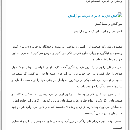
و بکر این جزیره جستجو کرد .
تور کیش و بلیط کیش
کیش جزیره ای برای غواصی و آرامش
معمولا زمانی که صحبت از آرامش و غواصی می‌شود ناخودگاه به جزیره ی زیبای کیش
و سواحل نیلگون و زبیای خلیج فارس فکر می کنیم و هوس می‌کنیم تا سفری به این
جزیره زیبا داشته باشیم
.
پس خودتان را برای یک روز هیجان انگیز آماده کنید، لباس غواصی بپوشید و کپسول
هوای را چک کنید و در آخر خودتان را در آب های خلیج فارس رها کنید. اگر منصرف
شدید و نیامدید بی شک یکی از زیباترین سواحل مرجانی دنیا را از دست داده‌اید و
سال‌ها حسرت آن را خواهید داشت
.
ساحل مرجانی خلیج فارس به علت برخورداری از مرجان‌هایی به اشکال مختلف و
صدف‌های رنگارنگ و انواع حلزون‌ها و سنگ‌های دریایی که هراز گاهی آب خلیج آنها را
به ساحل می‌آورد، به اندازه ای زلال و شفاف هستند که به راحتی می توانید هر موجود
جنبنده‌ای را در داخل آب ببینید
.
بعضی اوقات نیز مرجان‌های رنگی در زیر آب دیده می شود که بسیار جذاب و تماشایی
هستند
.