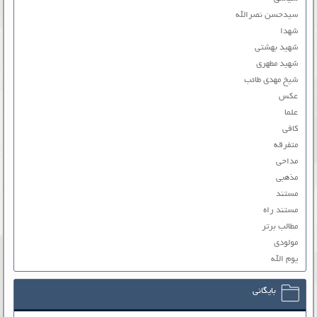
سیدحسن نصرالله
شهدا
شهید بهشتی
شهید مطهری
شیخ مهدی طائب
عکس
علما
کافی
متفرقه
مداحی
مذهبی
مستند
مستند راه
مطالب برتر
مولودی
یوم الله
بایگانی