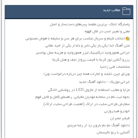
مطالب جدید
پاسارگاد تاباک: برترین مقصد پیپ‌های دست‌ساز و اصل
معنی و تعبیر اسب در فال قهوه
انتخاب فیلم و سریال مناسب برای هر سن و سلیقه با هوش مصنوعی
متن آهنگ خدا یکی یار یکی دلبر و دلدار یکی از امید عقابی
جراحی هموروئید درکلینیک لیزر هموروئید و هزینه عمل بواسیر
رزرو آنلاین تور کربلا با قیمت پرواز نجف و هتل کربلا
مشخصات فنی زانتیا
ویزای چین، تایلند و امارات همه چیز درباره درخواست ویزا
ایرانی موزیک – دانلود آهنگ جدید
مزایا و معایب استفاده از ماژول LED در روشنایی خانگی
نحوه ثبت نام در سامانه مودیان مالیاتی: راهنمای کامل و قابل فهم
سفارش طراحی سایت در اراک (اهمیت طراحی سایت اراک)
خودرو هیدروژنی
فیلتر ممبران
دانلود آهنگ نم نم بارون زد از رضا مریدی
آشنایی با رنو تالیسمان