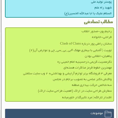
پوستر تولید ملی
شهید راه علم
السلام علیک یا ابا عبدالله الحسین(ع)
مطالب تصادفی
رحیم پور-صدور انقلاب
قرائتی-خانواده
سخنان رائفی پور درباره Clash of Clans
توییت | آشنایی با بیماری مهلک #بی_بی_سی_چی و عوارض آن(۲)
پناهیان-انقلابی بودن
ذکرمصیبت کریمی درحسینیه امام خمینی ره
مهمترین خطوط قرمز مذاکرات هسته‌ای
معرفی ۳ فروشگاه برتر لوازم آرایشی و بهداشتی+ ۲ وب سایت سلامتی
واکنش دکتر عباسی به تصویب برجام در مجلس
سه شاخص حرکت بیداری منطقه
سفارش طراحی سایت در اراک (اهمیت طراحی سایت اراک)
اقتدار ثارالله | مرد تاثیرگذار خاورمیانه
موضوعات