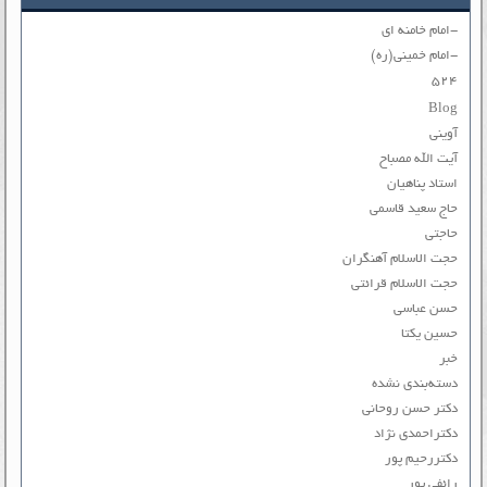
-امام خامنه ای
-امام خمینی(ره)
۵۲۴
Blog
آوینی
آیت الله مصباح
استاد پناهیان
حاج سعید قاسمی
حاجتی
حجت الاسلام آهنگران
حجت الاسلام قرائتی
حسن عباسی
حسین یکتا
خبر
دسته‌بندی نشده
دکتر حسن روحانی
دکتراحمدی نژاد
دکتررحیم پور
رائفی پور