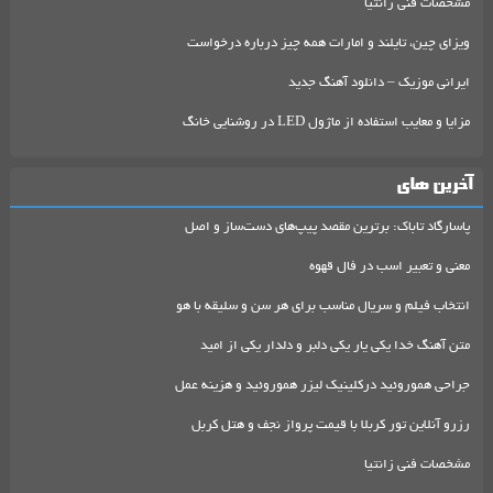
مشخصات فنی زانتیا
ویزای چین، تایلند و امارات همه چیز درباره درخواست
ایرانی موزیک – دانلود آهنگ جدید
مزایا و معایب استفاده از ماژول LED در روشنایی خانگ
آخرین های
پاسارگاد تاباک: برترین مقصد پیپ‌های دست‌ساز و اصل
معنی و تعبیر اسب در فال قهوه
انتخاب فیلم و سریال مناسب برای هر سن و سلیقه با هو
متن آهنگ خدا یکی یار یکی دلبر و دلدار یکی از امید
جراحی هموروئید درکلینیک لیزر هموروئید و هزینه عمل
رزرو آنلاین تور کربلا با قیمت پرواز نجف و هتل کربل
مشخصات فنی زانتیا