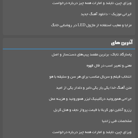
ویزای چین، تایلند و امارات همه چیز درباره درخواست
ایرانی موزیک – دانلود آهنگ جدید
مزایا و معایب استفاده از ماژول LED در روشنایی خانگ
آخرین های
پاسارگاد تاباک: برترین مقصد پیپ‌های دست‌ساز و اصل
معنی و تعبیر اسب در فال قهوه
انتخاب فیلم و سریال مناسب برای هر سن و سلیقه با هو
متن آهنگ خدا یکی یار یکی دلبر و دلدار یکی از امید
جراحی هموروئید درکلینیک لیزر هموروئید و هزینه عمل
رزرو آنلاین تور کربلا با قیمت پرواز نجف و هتل کربل
مشخصات فنی زانتیا
ویزای چین، تایلند و امارات همه چیز درباره درخواست