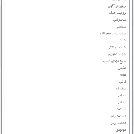
رپورتاژ آگهی
روایت جنگ
سخنرانی
سیاسی
سیدحسن نصرالله
شهدا
شهید بهشتی
شهید مطهری
شیخ مهدی طائب
عکس
علما
کافی
متفرقه
مداحی
مذهبی
مستند
مستند راه
مطالب برتر
مولودی