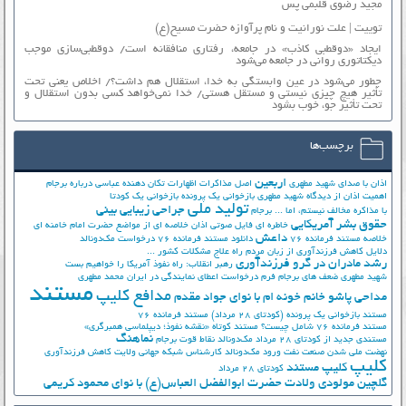
مجید رضوی قلبمی پس
توییت | علت نورانیت و نام پرآوازه حضرت مسیح(ع)
ایجاد «دوقطبی کاذب» در جامعه، رفتاری منافقانه است/ دوقطبی‌سازی موجب
دیکتاتوری روانی در جامعه می‌شود
چطور می‌شود در عین وابستگی به خدا، استقلال هم داشت؟/ اخلاص یعنی تحت
تأثیر هیچ چیزی نیستی و مستقل هستی/ خدا نمی‌خواهد کسی بدون استقلال و
تحت تأثیر جوّ، خوب بشود
برچسب‌ها
اربعین
اذان با صدای شهید مطهری
اصل مذاکرات
اظهارات تکان دهنده عباسی درباره برجام
اهمیت اذان از دیدگاه شهید مطهری
بازخوانی یک پرونده
بازخوانی یک کودتا
تولید ملی
جراحی زیبایی بینی
با مذاکره مخالف نیستم، اما ...
برجام
حقوق بشر آمریکایی
خاطره ای فایل صوتی اذان
خلاصه ای از مواضع حضرت امام خامنه ای
داعش
خلاصه مستند فرمانده 76
دانلود مستند فرمانده 76
درخواست مک‌دونالد
دلایل کاهش فرزندآوری از زبان مردم
راه علاج مشکلات کشور ...
رشد مادران در گرو فرزندآوری
رهبر انقلاب: راه نفوذ آمریکا را خواهیم بست
شهید مطهری
ضعف های برجام
فرم درخواست اعطای نمایندگی در ایران
محمد مطهری
مستند
مدافع کلیپ
مداحی پاشو خانم خونه ام با نوای جواد مقدم
مستند بازخوانی یک پرونده (کودتای 28 مرداد)
مستند فرمانده 76
مستند فرمانده 76 شامل چیست؟
مستند کوتاه «نقشه نفوذ؛ دیپلماسی همبرگری»
نماهنگ
مستندی جدید از کودتای 28 مرداد
مک‌دونالد
نقاط قوت برجام
نهضت ملي شدن صنعت نفت
ورود مک‌دونالد
کارشناس شبکه جهانی ولایت
کاهش فرزندآوری
کلیپ
کلیپ مستند
کودتای 28 مرداد
گلچین مولودی ولادت حضرت ابوالفضل العباس(ع) با نوای محمود کریمی