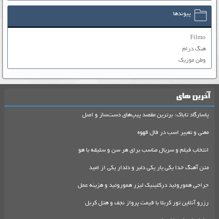
پیوندها
Filmo
هنگ درام
وطن موزیک
آخرین های
پاسارگاد تاباک: برترین مقصد پیپ‌های دست‌ساز و اصل
معنی و تعبیر اسب در فال قهوه
انتخاب فیلم و سریال مناسب برای هر سن و سلیقه با هو
متن آهنگ خدا یکی یار یکی دلبر و دلدار یکی از امید
جراحی هموروئید درکلینیک لیزر هموروئید و هزینه عمل
رزرو آنلاین تور کربلا با قیمت پرواز نجف و هتل کربل