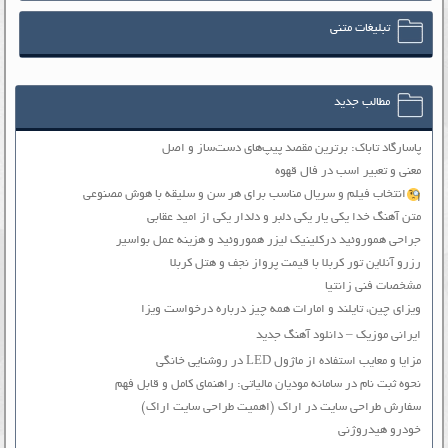
تبلیغات متنی
مطالب جدید
پاسارگاد تاباک: برترین مقصد پیپ‌های دست‌ساز و اصل
معنی و تعبیر اسب در فال قهوه
انتخاب فیلم و سریال مناسب برای هر سن و سلیقه با هوش مصنوعی
متن آهنگ خدا یکی یار یکی دلبر و دلدار یکی از امید عقابی
جراحی هموروئید درکلینیک لیزر هموروئید و هزینه عمل بواسیر
رزرو آنلاین تور کربلا با قیمت پرواز نجف و هتل کربلا
مشخصات فنی زانتیا
ویزای چین، تایلند و امارات همه چیز درباره درخواست ویزا
ایرانی موزیک – دانلود آهنگ جدید
مزایا و معایب استفاده از ماژول LED در روشنایی خانگی
نحوه ثبت نام در سامانه مودیان مالیاتی: راهنمای کامل و قابل فهم
سفارش طراحی سایت در اراک (اهمیت طراحی سایت اراک)
خودرو هیدروژنی