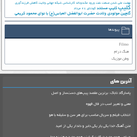
نهضت ملي شدن صنعت نفت
ورود مک‌دونالد
کارشناس شبکه جهانی ولایت
کاهش فرزندآوری
کلیپ
کلیپ مستند
کودتای 28 مرداد
گلچین مولودی ولادت حضرت ابوالفضل العباس(ع) با نوای محمود کریمی
پیوندها
Filmo
هنگ درام
وطن موزیک
آخرین های
پاسارگاد تاباک: برترین مقصد پیپ‌های دست‌ساز و اصل
معنی و تعبیر اسب در فال قهوه
انتخاب فیلم و سریال مناسب برای هر سن و سلیقه با هو
متن آهنگ خدا یکی یار یکی دلبر و دلدار یکی از امید