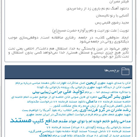
فیلتر ممبران
دانلود آهنگ نم نم بارون زد از رضا مریدی
آشنایی با رنو تالیسمان
مجید رضوی قلبمی پس
توییت | علت نورانیت و نام پرآوازه حضرت مسیح(ع)
ایجاد «دوقطبی کاذب» در جامعه، رفتاری منافقانه است/ دوقطبی‌سازی موجب
دیکتاتوری روانی در جامعه می‌شود
چطور می‌شود در عین وابستگی به خدا، استقلال هم داشت؟/ اخلاص یعنی تحت
تأثیر هیچ چیزی نیستی و مستقل هستی/ خدا نمی‌خواهد کسی بدون استقلال و
تحت تأثیر جوّ، خوب بشود
برچسب‌ها
اربعین
اذان با صدای شهید مطهری
اصل مذاکرات
اظهارات تکان دهنده عباسی درباره برجام
اهمیت اذان از دیدگاه شهید مطهری
بازخوانی یک پرونده
بازخوانی یک کودتا
تولید ملی
جراحی زیبایی بینی
با مذاکره مخالف نیستم، اما ...
برجام
حقوق بشر آمریکایی
خاطره ای فایل صوتی اذان
خلاصه ای از مواضع حضرت امام خامنه ای
داعش
خلاصه مستند فرمانده 76
دانلود مستند فرمانده 76
درخواست مک‌دونالد
دلایل کاهش فرزندآوری از زبان مردم
راه علاج مشکلات کشور ...
رشد مادران در گرو فرزندآوری
رهبر انقلاب: راه نفوذ آمریکا را خواهیم بست
شهید مطهری
ضعف های برجام
فرم درخواست اعطای نمایندگی در ایران
محمد مطهری
مستند
مدافع کلیپ
مداحی پاشو خانم خونه ام با نوای جواد مقدم
مستند بازخوانی یک پرونده (کودتای 28 مرداد)
مستند فرمانده 76
مستند فرمانده 76 شامل چیست؟
مستند کوتاه «نقشه نفوذ؛ دیپلماسی همبرگری»
نماهنگ
مستندی جدید از کودتای 28 مرداد
مک‌دونالد
نقاط قوت برجام