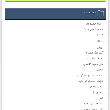
موضوعات
-امام خامنه ای
-امام خمینی(ره)
۵۲۴
Blog
آوینی
آیت الله مصباح
استاد پناهیان
حاج سعید قاسمی
حاجتی
حجت الاسلام آهنگران
حجت الاسلام قرائتی
حسن عباسی
حسین یکتا
خبر
دسته‌بندی نشده
دکتر حسن روحانی