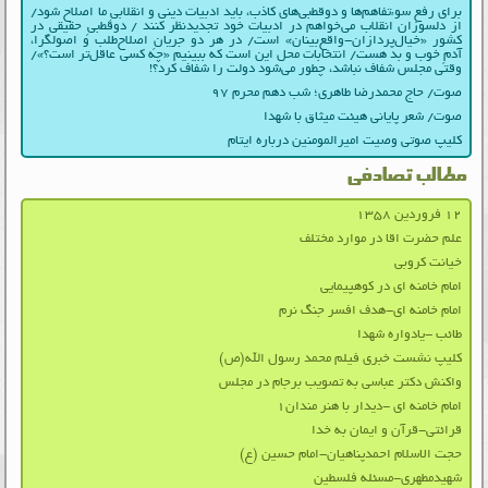
برای رفع سوءتفاهم‌ها و دوقطبی‌های کاذب، باید ادبیات دینی و انقلابیِ ما اصلاح شود/
از دلسوزان انقلاب می‌خواهم در ادبیات‌ خود تجدیدنظر کنند / دوقطبیِ حقیقی در
کشور «خیال‌پردازان-واقع‌بینان» است/ در هر دو جریانِ اصلاح‌طلب و اصولگرا،
آدمِ خوب و بد هست/ انتخابات محل این است که ببینیم «چه کسی عاقل‌تر است؟»/
وقتی مجلس شفاف نباشد، چطور می‌شود دولت را شفاف کرد؟!
صوت/ حاج محمدرضا طاهری؛ شب دهم محرم ۹۷
صوت/ شعر پایانی هیئت میثاق با شهدا
کلیپ صوتی وصیت امیرالمومنین درباره ایتام
مطالب تصادفی
۱۲ فروردین ۱۳۵۸
علم حضرت اقا در موارد مختلف
خیانت کروبی
امام خامنه ای در کوهپیمایی
امام خامنه ای-هدف افسر جنگ نرم
طائب -یادواره شهدا
کلیپ نشست خبری فیلم محمد رسول الله(ص)
واکنش دکتر عباسی به تصویب برجام در مجلس
امام خامنه ای -دیدار با هنر مندان۱
قرائتی-قرآن و ایمان به خدا
حجت الاسلام احمدپناهیان-امام حسین (ع)
شهیدمطهری-مسئله فلسطین