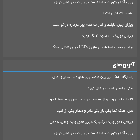
رزرو آنلاین تور کربلا با قیمت پرواز نجف و هتل کربل
مشخصات فنی زانتیا
ویزای چین، تایلند و امارات همه چیز درباره درخواست
ایرانی موزیک – دانلود آهنگ جدید
مزایا و معایب استفاده از ماژول LED در روشنایی خانگ
آخرین های
پاسارگاد تاباک: برترین مقصد پیپ‌های دست‌ساز و اصل
معنی و تعبیر اسب در فال قهوه
انتخاب فیلم و سریال مناسب برای هر سن و سلیقه با هو
متن آهنگ خدا یکی یار یکی دلبر و دلدار یکی از امید
جراحی هموروئید درکلینیک لیزر هموروئید و هزینه عمل
رزرو آنلاین تور کربلا با قیمت پرواز نجف و هتل کربل