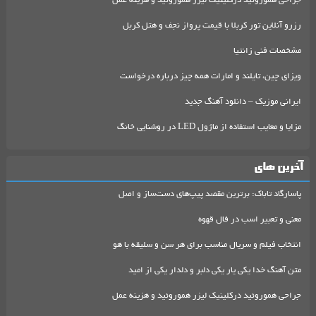
جراحی هموروئید درکلینیک لیزر هموروئید و هزینه عمل
رزرو آنلاین تور کربلا با قیمت پرواز نجف و هتل کربل
مشخصات فنی زانتیا
ویزای چین، تایلند و امارات همه چیز درباره درخواست
ایرانی موزیک – دانلود آهنگ جدید
مزایا و معایب استفاده از ماژول LED در روشنایی خانگ
آخرین های
پاسارگاد تاباک: برترین مقصد پیپ‌های دست‌ساز و اصل
معنی و تعبیر اسب در فال قهوه
انتخاب فیلم و سریال مناسب برای هر سن و سلیقه با هو
متن آهنگ خدا یکی یار یکی دلبر و دلدار یکی از امید
جراحی هموروئید درکلینیک لیزر هموروئید و هزینه عمل