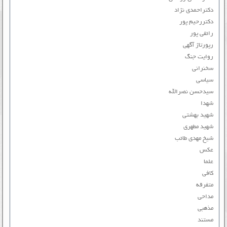
دکتراحمدی نژاد
دکتررحیم پور
رائفی پور
رپورتاژ آگهی
روایت جنگ
سخنرانی
سیاسی
سیدحسن نصرالله
شهدا
شهید بهشتی
شهید مطهری
شیخ مهدی طائب
عکس
علما
کافی
متفرقه
مداحی
مذهبی
مستند