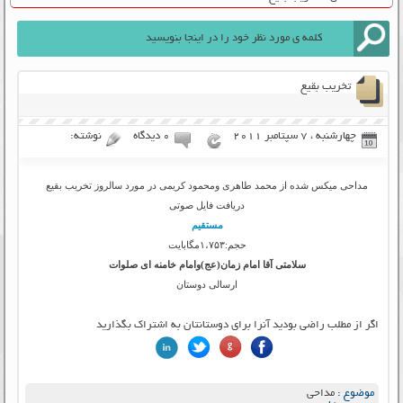
تخریب بقیع
چهارشنبه ، 7 سپتامبر 2011
۰ دیدگاه
نوشته:
مداحی میکس شده از محمد طاهری ومحمود کریمی در مورد سالروز تخریب بقیع
دریافت فایل صوتی
مستقیم
حجم:۱،۷۵۳مگابایت
سلامتی آقا امام زمان(عج)وامام خامنه ای صلوات
ارسالی دوستان
اگر از مطلب راضی بودید آنرا برای دوستانتان به اشتراک بگذارید
موضوع :
مداحی