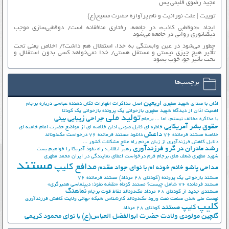
مجید رضوی قلبمی پس
توییت | علت نورانیت و نام پرآوازه حضرت مسیح(ع)
ایجاد «دوقطبی کاذب» در جامعه، رفتاری منافقانه است/ دوقطبی‌سازی موجب
دیکتاتوری روانی در جامعه می‌شود
چطور می‌شود در عین وابستگی به خدا، استقلال هم داشت؟/ اخلاص یعنی تحت
تأثیر هیچ چیزی نیستی و مستقل هستی/ خدا نمی‌خواهد کسی بدون استقلال و
تحت تأثیر جوّ، خوب بشود
برچسب‌ها
اربعین
اذان با صدای شهید مطهری
اصل مذاکرات
اظهارات تکان دهنده عباسی درباره برجام
اهمیت اذان از دیدگاه شهید مطهری
بازخوانی یک پرونده
بازخوانی یک کودتا
تولید ملی
جراحی زیبایی بینی
با مذاکره مخالف نیستم، اما ...
برجام
حقوق بشر آمریکایی
خاطره ای فایل صوتی اذان
خلاصه ای از مواضع حضرت امام خامنه ای
داعش
خلاصه مستند فرمانده 76
دانلود مستند فرمانده 76
درخواست مک‌دونالد
دلایل کاهش فرزندآوری از زبان مردم
راه علاج مشکلات کشور ...
رشد مادران در گرو فرزندآوری
رهبر انقلاب: راه نفوذ آمریکا را خواهیم بست
شهید مطهری
ضعف های برجام
فرم درخواست اعطای نمایندگی در ایران
محمد مطهری
مستند
مدافع کلیپ
مداحی پاشو خانم خونه ام با نوای جواد مقدم
مستند بازخوانی یک پرونده (کودتای 28 مرداد)
مستند فرمانده 76
مستند فرمانده 76 شامل چیست؟
مستند کوتاه «نقشه نفوذ؛ دیپلماسی همبرگری»
نماهنگ
مستندی جدید از کودتای 28 مرداد
مک‌دونالد
نقاط قوت برجام
نهضت ملي شدن صنعت نفت
ورود مک‌دونالد
کارشناس شبکه جهانی ولایت
کاهش فرزندآوری
کلیپ
کلیپ مستند
کودتای 28 مرداد
گلچین مولودی ولادت حضرت ابوالفضل العباس(ع) با نوای محمود کریمی