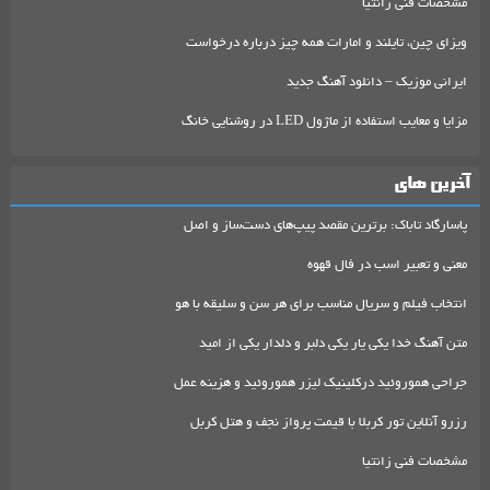
مشخصات فنی زانتیا
ویزای چین، تایلند و امارات همه چیز درباره درخواست
ایرانی موزیک – دانلود آهنگ جدید
مزایا و معایب استفاده از ماژول LED در روشنایی خانگ
آخرین های
پاسارگاد تاباک: برترین مقصد پیپ‌های دست‌ساز و اصل
معنی و تعبیر اسب در فال قهوه
انتخاب فیلم و سریال مناسب برای هر سن و سلیقه با هو
متن آهنگ خدا یکی یار یکی دلبر و دلدار یکی از امید
جراحی هموروئید درکلینیک لیزر هموروئید و هزینه عمل
رزرو آنلاین تور کربلا با قیمت پرواز نجف و هتل کربل
مشخصات فنی زانتیا