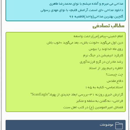
مداحی می میرم و آماده میشم با نوای محمدرضا طاهری
دانلود مداحی «ای اسمت آرامش قلبم» با نوای مهدی رسولی
گلچین بهترین مداحی(واحد)فاطمیه ۹۶
مطالب تصادفی
امام خمینی-پیامر(ص)رحمت واسعه
دین اول می‌گوید «خودت باش»، بعد می‌گوید «خوب باش
روی ماه خداوند را ببوس
کارکرد انیمیشن در جنگ نرم
رشد مادران در گرو فرزندآوری
خاطره رحیم پور از استاد
چت چیست؟
دفاع مقدس
استادعباسی- کنایه به ۵+۱
گزارش خبری روزنه ۳۱-بررسی ابعاد جدیدی از پهپاد”ScanEagle”
قرائتی- نه گفتن به سلطه و متکبر
فضائل امیرالمومنین (ع) در کتب اهل سنت
موضوعات