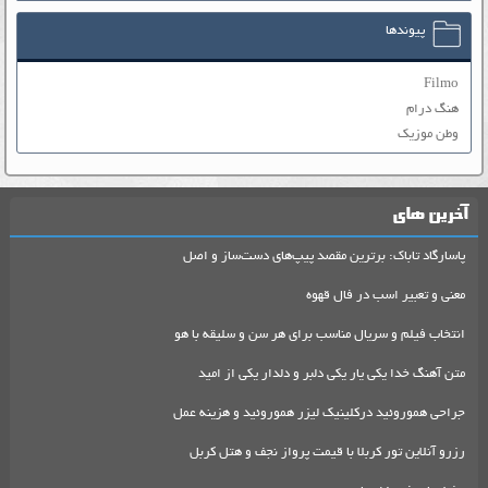
پیوندها
Filmo
هنگ درام
وطن موزیک
آخرین های
پاسارگاد تاباک: برترین مقصد پیپ‌های دست‌ساز و اصل
معنی و تعبیر اسب در فال قهوه
انتخاب فیلم و سریال مناسب برای هر سن و سلیقه با هو
متن آهنگ خدا یکی یار یکی دلبر و دلدار یکی از امید
جراحی هموروئید درکلینیک لیزر هموروئید و هزینه عمل
رزرو آنلاین تور کربلا با قیمت پرواز نجف و هتل کربل