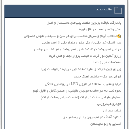
مطالب جدید
پاسارگاد تاباک: برترین مقصد پیپ‌های دست‌ساز و اصل
معنی و تعبیر اسب در فال قهوه
انتخاب فیلم و سریال مناسب برای هر سن و سلیقه با هوش مصنوعی
متن آهنگ خدا یکی یار یکی دلبر و دلدار یکی از امید عقابی
جراحی هموروئید درکلینیک لیزر هموروئید و هزینه عمل بواسیر
رزرو آنلاین تور کربلا با قیمت پرواز نجف و هتل کربلا
مشخصات فنی زانتیا
ویزای چین، تایلند و امارات همه چیز درباره درخواست ویزا
ایرانی موزیک – دانلود آهنگ جدید
مزایا و معایب استفاده از ماژول LED در روشنایی خانگی
نحوه ثبت نام در سامانه مودیان مالیاتی: راهنمای کامل و قابل فهم
سفارش طراحی سایت در اراک (اهمیت طراحی سایت اراک)
خودرو هیدروژنی
فیلتر ممبران
دانلود آهنگ نم نم بارون زد از رضا مریدی
آشنایی با رنو تالیسمان