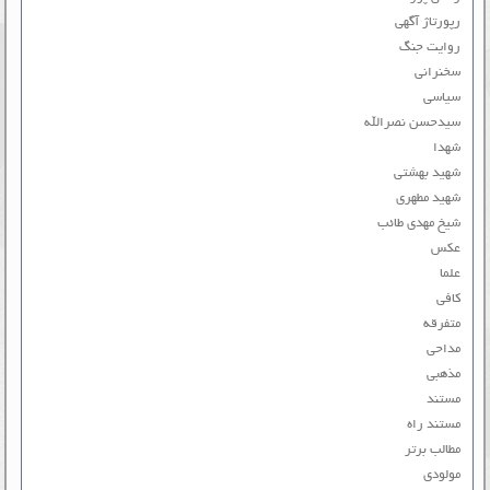
رپورتاژ آگهی
روایت جنگ
سخنرانی
سیاسی
سیدحسن نصرالله
شهدا
شهید بهشتی
شهید مطهری
شیخ مهدی طائب
عکس
علما
کافی
متفرقه
مداحی
مذهبی
مستند
مستند راه
مطالب برتر
مولودی