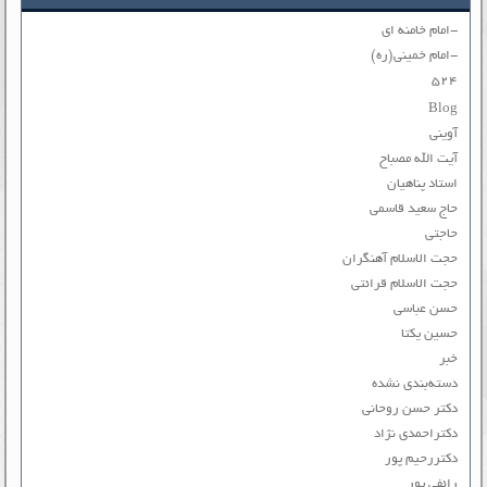
-امام خامنه ای
-امام خمینی(ره)
۵۲۴
Blog
آوینی
آیت الله مصباح
استاد پناهیان
حاج سعید قاسمی
حاجتی
حجت الاسلام آهنگران
حجت الاسلام قرائتی
حسن عباسی
حسین یکتا
خبر
دسته‌بندی نشده
دکتر حسن روحانی
دکتراحمدی نژاد
دکتررحیم پور
رائفی پور