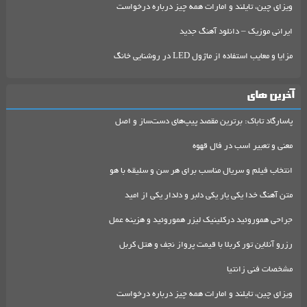
ویزای چین، تایلند و امارات همه چیز درباره درخواست
ایرانی موزیک – دانلود آهنگ جدید
مزایا و معایب استفاده از ماژول LED در روشنایی خانگ
آخرین های
پاسارگاد تاباک: برترین مقصد پیپ‌های دست‌ساز و اصل
معنی و تعبیر اسب در فال قهوه
انتخاب فیلم و سریال مناسب برای هر سن و سلیقه با هو
متن آهنگ خدا یکی یار یکی دلبر و دلدار یکی از امید
جراحی هموروئید درکلینیک لیزر هموروئید و هزینه عمل
رزرو آنلاین تور کربلا با قیمت پرواز نجف و هتل کربل
مشخصات فنی زانتیا
ویزای چین، تایلند و امارات همه چیز درباره درخواست