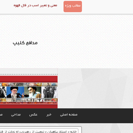
معنی و تعبیر اسب در فال قهوه
مطالب ویژه
مدافع کلیپ
صفحه اصلی
خبر
عکس
مداحی
مذ
خانه
»
استاد پناهیان
»
تبعیت از رهبری،راه نجات از فت