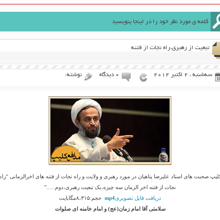
تبعیت از رهبری،راه نجات از فتنه
سه‌شنبه ، 2 اکتبر 2012
۰ دیدگاه
نوشته:
لیپ صحبت های استاد علیرضا پناهیان در مورد رهبری و ولایت و راه نجات از فتنه های اخرالزمانی “راه
نجات از فتنه اخر الزمان سه چیزه،یک تبعیت رهبری،دوم…..”
دریافت فایل تصویری
mp4
حجم:۸،۳۱۵مگابایت
سلامتی آقا امام زمان(عج) و امام خامنه ای صلوات