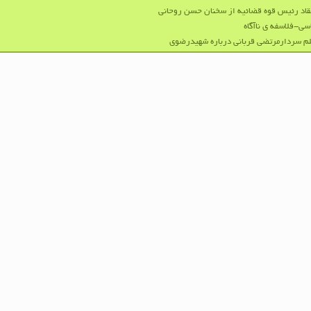
قاد رئیس قوه قضائیه از سخنان حسن روحانی
سی-فلاسفه ی ناآگاه
م سردارمرتضی قربانی درباره شهیدرضوی