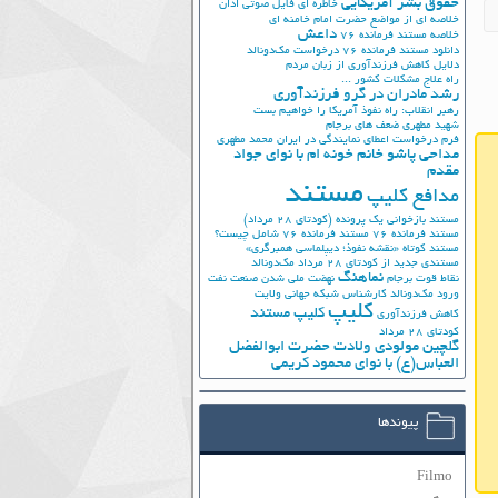
حقوق بشر آمریکایی
خاطره ای فایل صوتی اذان
خلاصه ای از مواضع حضرت امام خامنه ای
داعش
خلاصه مستند فرمانده 76
دانلود مستند فرمانده 76
درخواست مک‌دونالد
دلایل کاهش فرزندآوری از زبان مردم
راه علاج مشکلات کشور ...
رشد مادران در گرو فرزندآوری
رهبر انقلاب: راه نفوذ آمریکا را خواهیم بست
شهید مطهری
ضعف های برجام
فرم درخواست اعطای نمایندگی در ایران
محمد مطهری
مداحی پاشو خانم خونه ام با نوای جواد
مقدم
مستند
مدافع کلیپ
مستند بازخوانی یک پرونده (کودتای 28 مرداد)
مستند فرمانده 76
مستند فرمانده 76 شامل چیست؟
مستند کوتاه «نقشه نفوذ؛ دیپلماسی همبرگری»
مستندی جدید از کودتای 28 مرداد
مک‌دونالد
نماهنگ
نقاط قوت برجام
نهضت ملي شدن صنعت نفت
ورود مک‌دونالد
کارشناس شبکه جهانی ولایت
کلیپ
کلیپ مستند
کاهش فرزندآوری
کودتای 28 مرداد
گلچین مولودی ولادت حضرت ابوالفضل
العباس(ع) با نوای محمود کریمی
پیوندها
Filmo