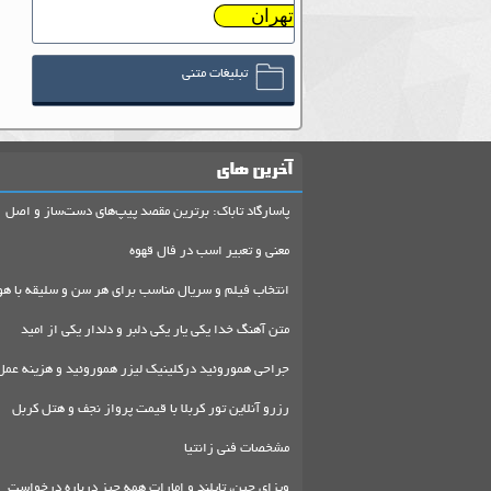
تهران
تبلیغات متنی
آخرین های
پاسارگاد تاباک: برترین مقصد پیپ‌های دست‌ساز و اصل
معنی و تعبیر اسب در فال قهوه
انتخاب فیلم و سریال مناسب برای هر سن و سلیقه با هو
متن آهنگ خدا یکی یار یکی دلبر و دلدار یکی از امید
جراحی هموروئید درکلینیک لیزر هموروئید و هزینه عمل
رزرو آنلاین تور کربلا با قیمت پرواز نجف و هتل کربل
مشخصات فنی زانتیا
ویزای چین، تایلند و امارات همه چیز درباره درخواست