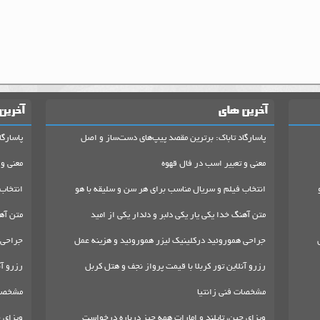
آخرین های
آخرین
پاسارگاد تاباک: برترین مقصد پیپ‌های دست‌ساز و اصل
پاسارگا
معنی و تعبیر اسب در فال قهوه
معنی و 
انتخاب فیلم و سریال مناسب برای هر سن و سلیقه با هو
انتخاب
متن آهنگ خدا یکی یار یکی دلبر و دلدار یکی از امید
متن آهن
جراحی هموروئید درکلینیک لیزر هموروئید و هزینه عمل
جراحی 
رزرو آنلاین تور کربلا با قیمت پرواز نجف و هتل کربل
رزرو آن
مشخصات فنی زانتیا
مشخصات
ویزای چین، تایلند و امارات همه چیز درباره درخواست
ویزای چ