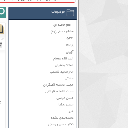
موضوعات
-امام خامنه ای
-امام خمینی(ره)
۵۲۴
Blog
آوینی
آیت الله مصباح
استاد پناهیان
حاج سعید قاسمی
حاجتی
حجت الاسلام آهنگران
حجت الاسلام قرائتی
حسن عباسی
ک
حسین یکتا
خبر
دسته‌بندی نشده
دکتر حسن روحانی