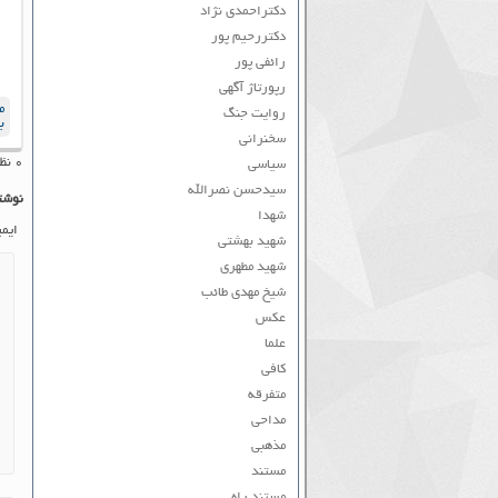
دکتراحمدی نژاد
دکتررحیم پور
رائفی پور
رپورتاژ آگهی
م
روایت جنگ
ب
سخنرانی
۰ نظر به ثبت رسیده است
سیاسی
سیدحسن نصرالله
نوشت
شهدا
ایم
شهید بهشتی
شهید مطهری
شیخ مهدی طائب
عکس
علما
کافی
متفرقه
مداحی
مذهبی
مستند
مستند راه