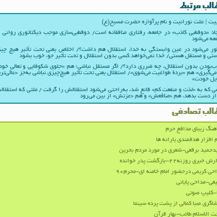
الب مرتبط
یت | علت نورانیت و نام پرآوازه حضرت مسیح(ع)
اد «دوقطبی کاذب» در جامعه، رفتاری منافقانه است/ دوقطبی‌سازی موجب دیکتاتوری روانی 
عه می‌شود
ر می‌شود در عین وابستگی به خدا، استقلال هم داشت؟/ اخلاص یعنی تحت تأثیر هیچ چی
تی و مستقل هستی/ خدا نمی‌خواهد کسی بدون استقلال و تحت تأثیر جوّ، خوب بشود
‌بودن بدون استقلال، چه ضرری دارد؟/ اگر مستقل نباشی؛ هم «جلوی شکوفایی و تعالیِ خو
می‌گیری» هم «بردۀ طواغیت می‌شوی»/ استقلال یعنی تحت تأثیر هیچ‌چیزی نباشی به‌جز «عالی‌تر
یل خودت»
 که به «لذت و منفعتِ کم» قانع شد، به‌راحتی می‌شود استقلالش را گرفت / ملتی که استقلا
از دست بدهد، هم «منافعش» و هم «عزتش» از بین می‌رود
الب تصادفی
هنگ زیبای مدافع حرم
 افزار هدفمندی یارانه ها
حمید برقعی-شعری در مورد مردم بحرین
 خبری روزنه۲۲-بازگشت پدر خوانده
حی کریمی درحضور امام خامنه ای-محرم۹۰
عی-مداحی پایانی
-کلیپ صوتی
اگری صبا کمالی از پشت پرده سینما
 الاسلام طائب-بهار قرآن