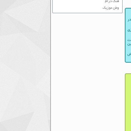
هنگ درام
وطن موزیک
در
زی
دت
ین
لش