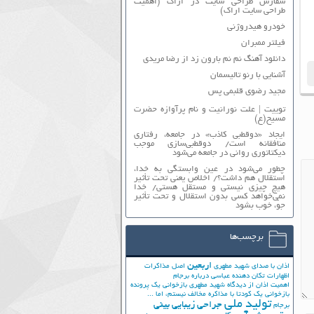
سفارش طراحی سایت در اراک (اهمیت
طراحی سایت اراک)
خودرو هیدروژنی
فیلتر ممبران
دانلود آهنگ نم نم بارون زد از رضا مریدی
آشنایی با رنو تالیسمان
مجید رضوی قلبمی پس
توییت | علت نورانیت و نام پرآوازه حضرت
مسیح(ع)
ایجاد «دوقطبی کاذب» در جامعه، رفتاری
منافقانه است/ دوقطبی‌سازی موجب
دیکتاتوری روانی در جامعه می‌شود
چطور می‌شود در عین وابستگی به خدا،
استقلال هم داشت؟/ اخلاص یعنی تحت تأثیر
هیچ چیزی نیستی و مستقل هستی/ خدا
نمی‌خواهد کسی بدون استقلال و تحت تأثیر
جوّ، خوب بشود
برچسب‌ها
اربعین
اذان با صدای شهید مطهری
اصل مذاکرات
اظهارات تکان دهنده عباسی درباره برجام
اهمیت اذان از دیدگاه شهید مطهری
بازخوانی یک پرونده
بازخوانی یک کودتا
با مذاکره مخالف نیستم، اما ...
تولید ملی
جراحی زیبایی بینی
برجام