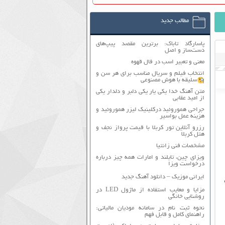
مطالب جدید
پاسارگاد تاباک: برترین مقصد پیپ‌های
دست‌ساز و اصل
معنی و تعبیر اسب در فال قهوه
انتخاب فیلم و سریال مناسب برای هر سن و
سلیقه با هوش مصنوعی
متن آهنگ خدا یکی یار یکی دلبر و دلدار یکی
از امید عقابی
جراحی هموروئید درکلینیک لیزر هموروئید و
هزینه عمل بواسیر
رزرو آنلاین تور کربلا با قیمت پرواز نجف و
هتل کربلا
مشخصات فنی زانتیا
ویزای چین، تایلند و امارات همه چیز درباره
درخواست ویزا
ایرانی موزیک – دانلود آهنگ جدید
مزایا و معایب استفاده از ماژول LED در
روشنایی خانگی
نحوه ثبت نام در سامانه مودیان مالیاتی:
راهنمای کامل و قابل فهم