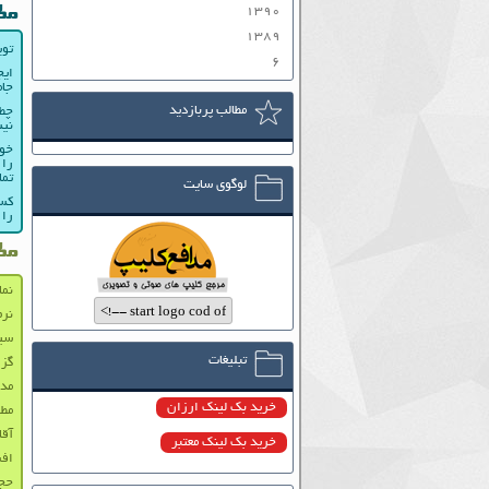
۱۳۹۰
مط
۱۳۸۹
توی
۶
ایج
جام
مطالب پربازدید
چطو
نیس
خوب
را 
تما
لوگوی سایت
کسی
را 
مط
نما
نرم
سید
تبلیغات
گزارش
مدا
خرید بک لینک ارزان
مطی
آقا
خرید بک لینک معتبر
افش
حجت