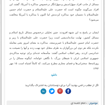
مسائل از جانب افراد سهل‌اندیش و سهل‌انگار درخصوص مذاکره با آمریکا، گفتند: این
افراد می‌گویند چگونه است که حضرت علی علیه‌السلام و حضرت امام حسین
علیه‌السلام با دشمنان خود مذاکره کردندش اما اکنون با مذاکره با آمریکا مخالفت
می‌شود؟
ایشان در پاسخ به این شبهه افزودند: چنین تحلیلی درخصوص مسائل تاریخ اسلام و
مسائل کشور، نهایت ساده‌اندیشی است زیرا حضرت علی علیه‌السلام با زبیر و
حضرت امام حسین علیه‌السلام با عمربن‌سعد، مذاکره به معنای امروز یعنی معامله
نکردند بلکه هر دوی این بزرگواران به طرف مقابل خود نهیب زدند و آنها را نصیحت به
خداترسی کردند. رهبر انقلاب اسلامی گفتند: متأسفانه عده‌ای برای توجیه مذاکره‌ی
جمهوری اسلامی ایران با شیطان بزرگ، با نگاهی عوامانه، اینگونه مسائل را در
روزنامه‌ها، سخنرانی‌ها و فضای مجازی مطرح می‌کنند، که کاملاً اشتباه است. ۱۵ مهر
۱۳۹۴
دانلود
اگر از مطلب راضی بودید آنرا برای دوستانتان به اشتراک بگذارید
موضوع :
-امام خامنه ای