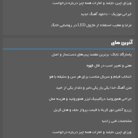
ویزای چین، تایلند و امارات همه چیز درباره درخواست
ایرانی موزیک – دانلود آهنگ جدید
مزایا و معایب استفاده از ماژول LED در روشنایی خانگ
آخرین های
پاسارگاد تاباک: برترین مقصد پیپ‌های دست‌ساز و اصل
معنی و تعبیر اسب در فال قهوه
انتخاب فیلم و سریال مناسب برای هر سن و سلیقه با هو
متن آهنگ خدا یکی یار یکی دلبر و دلدار یکی از امید
جراحی هموروئید درکلینیک لیزر هموروئید و هزینه عمل
رزرو آنلاین تور کربلا با قیمت پرواز نجف و هتل کربل
مشخصات فنی زانتیا
ویزای چین، تایلند و امارات همه چیز درباره درخواست