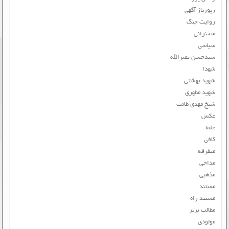
رپورتاژ آگهی
روایت جنگ
سخنرانی
سیاسی
سیدحسن نصرالله
شهدا
شهید بهشتی
شهید مطهری
شیخ مهدی طائب
عکس
علما
کافی
متفرقه
مداحی
مذهبی
مستند
مستند راه
مطالب برتر
مولودی