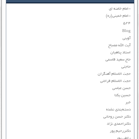
-امام خامنه ای
-امام خمینی(ره)
۵۲۴
Blog
آوینی
آیت الله مصباح
استاد پناهیان
حاج سعید قاسمی
حاجتی
حجت الاسلام آهنگران
حجت الاسلام قرائتی
حسن عباسی
حسین یکتا
خبر
دسته‌بندی نشده
دکتر حسن روحانی
دکتراحمدی نژاد
دکتررحیم پور
رائفی پور