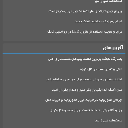
مشخصات فنی زانتیا
ویزای چین، تایلند و امارات همه چیز درباره درخواست
ایرانی موزیک – دانلود آهنگ جدید
مزایا و معایب استفاده از ماژول LED در روشنایی خانگ
آخرین های
پاسارگاد تاباک: برترین مقصد پیپ‌های دست‌ساز و اصل
معنی و تعبیر اسب در فال قهوه
انتخاب فیلم و سریال مناسب برای هر سن و سلیقه با هو
متن آهنگ خدا یکی یار یکی دلبر و دلدار یکی از امید
جراحی هموروئید درکلینیک لیزر هموروئید و هزینه عمل
رزرو آنلاین تور کربلا با قیمت پرواز نجف و هتل کربل
مشخصات فنی زانتیا