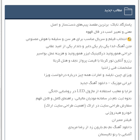
مطالب جدید
پاسارگاد تاباک: برترین مقصد پیپ‌های دست‌ساز و اصل
معنی و تعبیر اسب در فال قهوه
انتخاب فیلم و سریال مناسب برای هر سن و سلیقه با هوش مصنوعی
متن آهنگ خدا یکی یار یکی دلبر و دلدار یکی از امید عقابی
جراحی هموروئید درکلینیک لیزر هموروئید و هزینه عمل بواسیر
رزرو آنلاین تور کربلا با قیمت پرواز نجف و هتل کربلا
مشخصات فنی زانتیا
ویزای چین، تایلند و امارات همه چیز درباره درخواست ویزا
ایرانی موزیک – دانلود آهنگ جدید
مزایا و معایب استفاده از ماژول LED در روشنایی خانگی
نحوه ثبت نام در سامانه مودیان مالیاتی: راهنمای کامل و قابل فهم
سفارش طراحی سایت در اراک (اهمیت طراحی سایت اراک)
خودرو هیدروژنی
فیلتر ممبران
دانلود آهنگ نم نم بارون زد از رضا مریدی
آشنایی با رنو تالیسمان