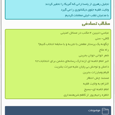
تجلیل رهبری از پاسدارانی که آمریکا را تحقیر کردند
ولایت فقیه جلوی دیکتاتوری را می گیرد
با مدعیان تقلب خیلی مماشات کردیم
مطالب تصادفی
عباسی-تبیین ۴ مکتب در مسائل امنیتی
کافی- سنی
چگونه یک پرستار مطمئن با تجربه و با سابقه انتخاب کنیم؟
راه علاج
شعر خوانی جوان بحرینی
خبر امام خامنه ای ازتدارک رسانه‌ای دشمن برای انتخابات۹۲
داعش و توحش بی پايان عليه ميراث بشريت
قیام ومبارزات بحرین
مستند چش انتظار
التزام به ولایت فقیه
امام خامنه ای-بسیج
خاطره رحیم پور از کاظم شریعتمداری
موضوعات