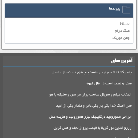
پیوندها
Filmo
هنگ درام
وطن موزیک
آخرین های
پاسارگاد تاباک: برترین مقصد پیپ‌های دست‌ساز و اصل
معنی و تعبیر اسب در فال قهوه
انتخاب فیلم و سریال مناسب برای هر سن و سلیقه با هو
متن آهنگ خدا یکی یار یکی دلبر و دلدار یکی از امید
جراحی هموروئید درکلینیک لیزر هموروئید و هزینه عمل
رزرو آنلاین تور کربلا با قیمت پرواز نجف و هتل کربل