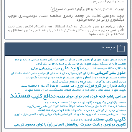
مجید رضوی قلبمی پس
توییت | علت نورانیت و نام پرآوازه حضرت مسیح(ع)
ایجاد «دوقطبی کاذب» در جامعه، رفتاری منافقانه است/ دوقطبی‌سازی موجب
دیکتاتوری روانی در جامعه می‌شود
چطور می‌شود در عین وابستگی به خدا، استقلال هم داشت؟/ اخلاص یعنی تحت
تأثیر هیچ چیزی نیستی و مستقل هستی/ خدا نمی‌خواهد کسی بدون استقلال و
تحت تأثیر جوّ، خوب بشود
برچسب‌ها
اربعین
اذان با صدای شهید مطهری
اصل مذاکرات
اظهارات تکان دهنده عباسی درباره برجام
اهمیت اذان از دیدگاه شهید مطهری
بازخوانی یک پرونده
بازخوانی یک کودتا
تولید ملی
جراحی زیبایی بینی
با مذاکره مخالف نیستم، اما ...
برجام
حقوق بشر آمریکایی
خاطره ای فایل صوتی اذان
خلاصه ای از مواضع حضرت امام خامنه ای
داعش
خلاصه مستند فرمانده 76
دانلود مستند فرمانده 76
درخواست مک‌دونالد
دلایل کاهش فرزندآوری از زبان مردم
راه علاج مشکلات کشور ...
رشد مادران در گرو فرزندآوری
رهبر انقلاب: راه نفوذ آمریکا را خواهیم بست
شهید مطهری
ضعف های برجام
فرم درخواست اعطای نمایندگی در ایران
محمد مطهری
مستند
مدافع کلیپ
مداحی پاشو خانم خونه ام با نوای جواد مقدم
مستند بازخوانی یک پرونده (کودتای 28 مرداد)
مستند فرمانده 76
مستند فرمانده 76 شامل چیست؟
مستند کوتاه «نقشه نفوذ؛ دیپلماسی همبرگری»
نماهنگ
مستندی جدید از کودتای 28 مرداد
مک‌دونالد
نقاط قوت برجام
نهضت ملي شدن صنعت نفت
ورود مک‌دونالد
کارشناس شبکه جهانی ولایت
کاهش فرزندآوری
کلیپ
کلیپ مستند
کودتای 28 مرداد
گلچین مولودی ولادت حضرت ابوالفضل العباس(ع) با نوای محمود کریمی