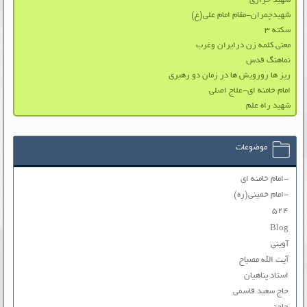
شهید خرازی
شهیدچمران-مقام امام علی(ع)
سکته ۳
معنی کلمه زن درایران وغرب
نماهنگ قدس
ریز ها رورویش ها در زمان دو رهبری
امام خامنه ای-علاج اصلی
شهید راه علم
موضوعات
-امام خامنه ای
-امام خمینی(ره)
۵۲۴
Blog
آوینی
آیت الله مصباح
استاد پناهیان
حاج سعید قاسمی