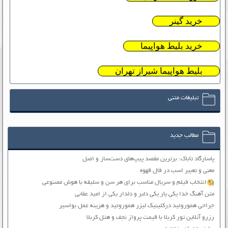
خرید گینر
خرید بلیط هواپیما
بلیط هواپیما شیراز تهران
تبلیغات متنی
مطالب جدید
پاسارگاد تاباک: برترین مقصد پیپ‌های دست‌ساز و اصل
معنی و تعبیر اسب در فال قهوه
انتخاب فیلم و سریال مناسب برای هر سن و سلیقه با هوش مصنوعی
متن آهنگ خدا یکی یار یکی دلبر و دلدار یکی از امید عقابی
جراحی هموروئید درکلینیک لیزر هموروئید و هزینه عمل بواسیر
رزرو آنلاین تور کربلا با قیمت پرواز نجف و هتل کربلا