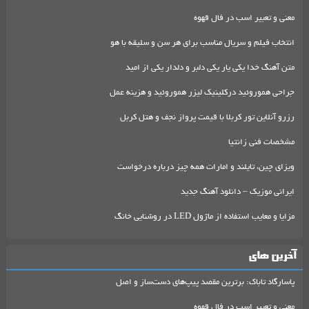
معنی و تعبیر اسب در فال قهوه
انتخاب فیلم و سریال مناسب برای هر سن و سلیقه با هو
متن آهنگ خدا یکی یار یکی دلبر و دلدار یکی از امید
جراحی هموروئید درکلینیک لیزر هموروئید و هزینه عمل
رزرو آنلاین تور کربلا با قیمت پرواز نجف و هتل کربل
مشخصات فنی زانتیا
ویزای چین، تایلند و امارات همه چیز درباره درخواست
ایرانی موزیک – دانلود آهنگ جدید
مزایا و معایب استفاده از ماژول LED در روشنایی خانگ
آخرین های
پاسارگاد تاباک: برترین مقصد پیپ‌های دست‌ساز و اصل
معنی و تعبیر اسب در فال قهوه