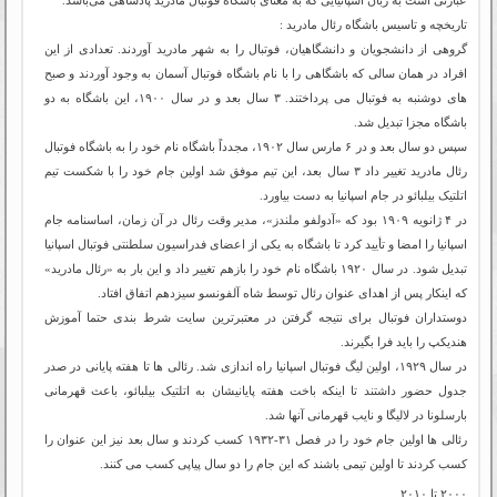
تاریخچه و تاسیس باشگاه رئال مادرید :
گروهی از دانشجویان و دانشگاهیان، فوتبال را به شهر مادرید آوردند. تعدادی از این
افراد در همان سالی که باشگاهی را با نام باشگاه فوتبال آسمان به وجود آوردند و صبح
های دوشنبه به فوتبال می پرداختند. ۳ سال بعد و در سال ۱۹۰۰، این باشگاه به دو
باشگاه مجزا تبدیل شد.
سپس دو سال بعد و در ۶ مارس سال ۱۹۰۲، مجدداً باشگاه نام خود را به باشگاه فوتبال
رئال مادرید تغییر داد ۳ سال بعد، این تیم موفق شد اولین جام خود را با شکست تیم
اتلتیک بیلبائو در جام اسپانیا به دست بیاورد.
در ۴ ژانویه ۱۹۰۹ بود که «آدولفو ملندز»، مدیر وقت رئال در آن زمان، اساسنامه جام
اسپانیا را امضا و تأیید کرد تا باشگاه به یکی از اعضای فدراسیون سلطنتی فوتبال اسپانیا
تبدیل شود. در سال ۱۹۲۰ باشگاه نام خود را بازهم تغییر داد و این بار به «رئال مادرید»
که اینکار پس از اهدای عنوان رئال توسط شاه آلفونسو سیزدهم اتفاق افتاد.
دوستداران فوتبال برای نتیجه گرفتن در معتبرترین سایت شرط بندی حتما آموزش
هندیکپ را باید فرا بگیرند.
در سال ۱۹۲۹، اولین لیگ فوتبال اسپانیا راه اندازی شد. رئالی ها تا هفته پایانی در صدر
جدول حضور داشتند تا اینکه باخت هفته پایانیشان به اتلتیک بیلبائو، باعث قهرمانی
بارسلونا در لالیگا و نایب قهرمانی آنها شد.
رئالی ها اولین جام خود را در فصل ۳۱-۱۹۳۲ کسب کردند و سال بعد نیز این عنوان را
کسب کردند تا اولین تیمی باشند که این جام را دو سال پیاپی کسب می کنند.
۲۰۰۰ تا ۲۰۱۰