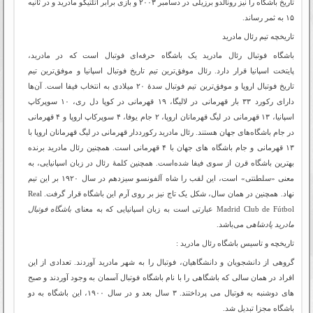
تاریخ باشگاه را نیز رونالدو برزیلی در دسامبر ۲۰۰۳ و بازی برابر اتلتیکو مادرید و در ثانیه
۱۵ به ثمر رساند.
تاریخچه تیم رئال مادرید
باشگاه فوتبال رئال مادرید یک باشگاه حرفه‌ای فوتبال است که در مادرید،
پایتخت اسپانیا قرار دارد. رئال موفق‌ترین تیم تاریخ فوتبال اسپانیا و موفق‌ترین تیم
تاریخ فوتبال اروپا و موفق‌ترین تیم فوتبال سدهٔ ۲۰ میلادی به انتخاب فیفا است. آن‌ها
دارای رکورد ۳۳ بار قهرمانی در لالیگا، ۱۹ قهرمانی در کوپا دل ری، ۱۰ سوپرکاپ
اسپانیا، ۱۳ قهرمانی در لیگ قهرمانان اروپا، ۲ جام یوفا، ۴ سوپرکاپ اروپا و ۴ قهرمانی
در جام باشگاه‌های جهان هستند. رئال مادرید رکورددار قهرمانی در لیگ قهرمانان اروپا با
۱۳ قهرمانی و جام باشگاه های جهان با ۴ قهرمانی است. همچنین رئال مادرید برنده
بهترین باشگاه قرن از سوی فیفا شده‌است. همچنین کلمهٔ رئال در زبان اسپانیایی، به
معنی «سلطنتی» است، این لقب را شاه آلفونسو سیزدهم در سال ۱۹۲۰ بر این تیم
نهاد. همچنین در همان سال، شکل یک تاج نیز بر روی آرم این باشگاه قرار گرفت. Real
Madrid Club de Fútbol عبارتی است به زبان اسپانیایی که به معنای
باشگاه فوتبال
مادرید پادشاهی
می‌باشد.
تاریخچه و تاسیس باشگاه رئال مادرید :
گروهی از دانشجویان و دانشگاهیان، فوتبال را به شهر مادرید آوردند. تعدادی از این
افراد در همان سالی که باشگاهی را با نام باشگاه فوتبال آسمان به وجود آوردند و صبح
های دوشنبه به فوتبال می پرداختند. ۳ سال بعد و در سال ۱۹۰۰، این باشگاه به دو
باشگاه مجزا تبدیل شد.