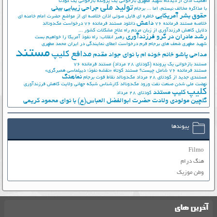
اهمیت اذان از دیدگاه شهید مطهری
بازخوانی یک پرونده
بازخوانی یک کودتا
تولید ملی
جراحی زیبایی بینی
با مذاکره مخالف نیستم، اما ...
برجام
حقوق بشر آمریکایی
خاطره ای فایل صوتی اذان
خلاصه ای از مواضع حضرت امام خامنه ای
داعش
خلاصه مستند فرمانده 76
دانلود مستند فرمانده 76
درخواست مک‌دونالد
دلایل کاهش فرزندآوری از زبان مردم
راه علاج مشکلات کشور ...
رشد مادران در گرو فرزندآوری
رهبر انقلاب: راه نفوذ آمریکا را خواهیم بست
شهید مطهری
ضعف های برجام
فرم درخواست اعطای نمایندگی در ایران
محمد مطهری
مستند
مدافع کلیپ
مداحی پاشو خانم خونه ام با نوای جواد مقدم
مستند بازخوانی یک پرونده (کودتای 28 مرداد)
مستند فرمانده 76
مستند فرمانده 76 شامل چیست؟
مستند کوتاه «نقشه نفوذ؛ دیپلماسی همبرگری»
نماهنگ
مستندی جدید از کودتای 28 مرداد
مک‌دونالد
نقاط قوت برجام
نهضت ملي شدن صنعت نفت
ورود مک‌دونالد
کارشناس شبکه جهانی ولایت
کاهش فرزندآوری
کلیپ
کلیپ مستند
کودتای 28 مرداد
گلچین مولودی ولادت حضرت ابوالفضل العباس(ع) با نوای محمود کریمی
پیوندها
Filmo
هنگ درام
وطن موزیک
آخرین های