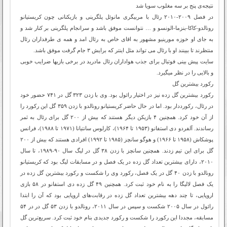
نتیجه‌ی پنج بر سه مغلوب سویا شد
در فصل ۲۰۰۹-۲۰۱۰ رئال با مربیگری مانوئل پلگرینی و بازیکنانی چون کریستیانو
رونالدو-کاکا-بنزما-الونسو و … نتوانست موفق باشد و سرانجام پلگرینی بر کنار شد و
به جای او خوزه مورینیو مشهور به اقای خاص به رئال امد و همه ی طرفداران رئال
منتظرند تا ببینند او با رئال می تواند مثل اینتر که برایش ۳ جام گرفت موفق باشد.
سایت پیش بینی فوتبال برای جذب هواداران رئال مادرید در برخی بازیها ضرایب خوبی
و بالایی را در نظر میگیرد.
رکورد بیشترین گل
رکورد بیشترین گل زده نیز در اختیار رائول بود. وی با زدن ۳۲۳ گل در ۷۴۱ حضور خود
در رئال، رکورددار بود. اما در حال حاضر کریستیانو رونالدو با زدن ۳۵۹ گل این رکورد را
از آن خود کرد. همچنین ۴ بازیکن دیگر هستند که بیش از ۲۰۰ گل برای رئال به ثمر
رساندند. آلفردو دی استفانو (۱۹۵۳ تا ۱۹۶۴)، کارلوس سانتیانا (۱۹۷۱ تا ۱۹۸۸)، فرانس
پوشکاش (۱۹۵۸ تا ۱۹۶۶) و هوگو سانچز (۱۹۸۵ تا ۱۹۹۲) افرادی هستند که بیش از ۲۰۰
گل برای این تیم زدند. همچنین سانچز با زدن ۳۸ گل در لیگ سال ۹۰-۱۹۸۹، تا سال
۲۰۱۰، دارای بیشترین تعداد گل زده در یک فصل و در مسابقات لیگ بود که کریستیانو
رونالدو با زدن ۴۰ گل در یک فصل، رکورد وی را شکست و رکورد بیشترین گل زده در
یک فصل لالیگا را به نام خود ثبت کرد. همچنین ۴۹ گل زده دی استفانو در ۵۸ بازی
اروپایی، تا چند دهه بیشترین تعداد گل زده در رقابت‌های اروپایی بود که آن را ابتدا
رائول در سال ۲۰۰۵ شکست و سپس در سال ۲۰۱۱، رونالدو با زدن ۵۳ گل در در ۵۴
مسابقه، مجددا این رکورد را شکست و رکورد جدیدی بنام خود ثبت کرد. سریع‌ترین گل