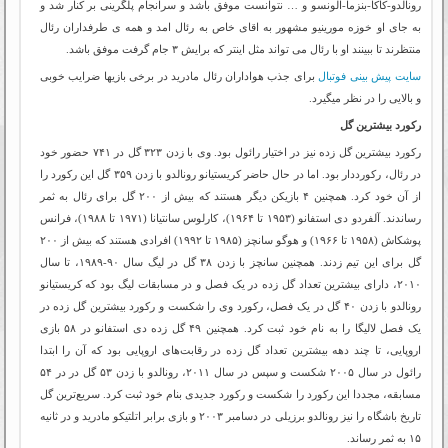
رونالدو-کاکا-بنزما-الونسو و … نتوانست موفق باشد و سرانجام پلگرینی بر کنار شد و
به جای او خوزه مورینیو مشهور به اقای خاص به رئال امد و همه ی طرفداران رئال
منتظرند تا ببینند او با رئال می تواند مثل اینتر که برایش ۳ جام گرفت موفق باشد.
سایت پیش بینی فوتبال
برای جذب هواداران رئال مادرید در برخی بازیها ضرایب خوبی
و بالایی را در نظر میگیرد.
رکورد بیشترین گل
رکورد بیشترین گل زده نیز در اختیار رائول بود. وی با زدن ۳۲۳ گل در ۷۴۱ حضور خود
در رئال، رکورددار بود. اما در حال حاضر کریستیانو رونالدو با زدن ۳۵۹ گل این رکورد را
از آن خود کرد. همچنین ۴ بازیکن دیگر هستند که بیش از ۲۰۰ گل برای رئال به ثمر
رساندند. آلفردو دی استفانو (۱۹۵۳ تا ۱۹۶۴)، کارلوس سانتیانا (۱۹۷۱ تا ۱۹۸۸)، فرانس
پوشکاش (۱۹۵۸ تا ۱۹۶۶) و هوگو سانچز (۱۹۸۵ تا ۱۹۹۲) افرادی هستند که بیش از ۲۰۰
گل برای این تیم زدند. همچنین سانچز با زدن ۳۸ گل در لیگ سال ۹۰-۱۹۸۹، تا سال
۲۰۱۰، دارای بیشترین تعداد گل زده در یک فصل و در مسابقات لیگ بود که کریستیانو
رونالدو با زدن ۴۰ گل در یک فصل، رکورد وی را شکست و رکورد بیشترین گل زده در
یک فصل لالیگا را به نام خود ثبت کرد. همچنین ۴۹ گل زده دی استفانو در ۵۸ بازی
اروپایی، تا چند دهه بیشترین تعداد گل زده در رقابت‌های اروپایی بود که آن را ابتدا
رائول در سال ۲۰۰۵ شکست و سپس در سال ۲۰۱۱، رونالدو با زدن ۵۳ گل در در ۵۴
مسابقه، مجددا این رکورد را شکست و رکورد جدیدی بنام خود ثبت کرد. سریع‌ترین گل
تاریخ باشگاه را نیز رونالدو برزیلی در دسامبر ۲۰۰۳ و بازی برابر اتلتیکو مادرید و در ثانیه
۱۵ به ثمر رساند.