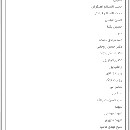
حاجتی
حجت الاسلام آهنگران
حجت الاسلام قرائتی
حسن عباسی
حسین یکتا
خبر
دسته‌بندی نشده
دکتر حسن روحانی
دکتراحمدی نژاد
دکتررحیم پور
رائفی پور
رپورتاژ آگهی
روایت جنگ
سخنرانی
سیاسی
سیدحسن نصرالله
شهدا
شهید بهشتی
شهید مطهری
شیخ مهدی طائب