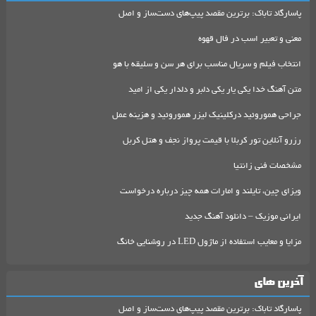
پاسارگاد تاباک: برترین مقصد پیپ‌های دست‌ساز و اصل
معنی و تعبیر اسب در فال قهوه
انتخاب فیلم و سریال مناسب برای هر سن و سلیقه با هو
متن آهنگ خدا یکی یار یکی دلبر و دلدار یکی از امید
جراحی هموروئید درکلینیک لیزر هموروئید و هزینه عمل
رزرو آنلاین تور کربلا با قیمت پرواز نجف و هتل کربل
مشخصات فنی زانتیا
ویزای چین، تایلند و امارات همه چیز درباره درخواست
ایرانی موزیک – دانلود آهنگ جدید
مزایا و معایب استفاده از ماژول LED در روشنایی خانگ
آخرین های
پاسارگاد تاباک: برترین مقصد پیپ‌های دست‌ساز و اصل