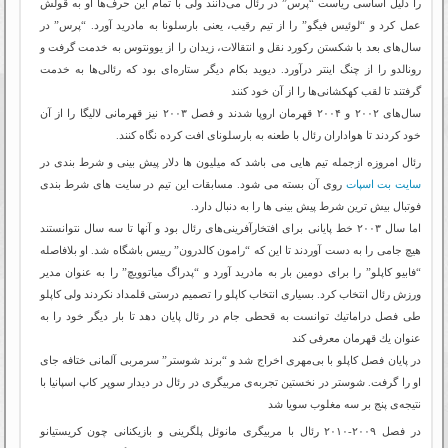
را دلیل اساسی ریاست “پرس” در رئال می‌دانند ولی با تمام این حرف‌ها او به قولش
عمل كرد و “لوئیس فیگو” را از تیم رقیب، یعنی بارسلونا به مادرید آورد. “پرس” در
سال‌های بعد با شكستن ركورد نقل و انتقالات، زیدان را از یوونتوس به خدمت گرفت و
رونالدو را از چنگ اینتر درآورد. دیوید بكام دیگر ستاره‌ای بود كه رئالی‌ها به خدمت
گرفتند تا لقب كهكشانی‌ها را از آن خود كنند
سال‌های ۲۰۰۲ و ۲۰۰۴ قهرمان اروپا شدند و فصل ۲۰۰۳ نیز قهرمانی لالیگا را از آن
خود كردند تا هواداران رئال با طعنه به بارسلونای افت كرده نگاه كنند.
رئال امروزه ازجمله تیم هایی می باشد که میلیون ها دلار پیش بینی و شرط بندی در
سایت بت اسپات
روی آن بسته می شود. مسابقات این تیم در سایت های شرط بندی
فوتبال بیش ترین شرط پیش بینی ها را به دنبال دارد.
اما سال ۲۰۰۳ خط پایانی برای افتخارآفرینی‌های رئال بود و آنها تا سه سال نتوانستند
هیچ جامی را به دست آوردند تا این كه “رامون كالدرون” رییس باشگاه شد. او بلافاصله
“فابیو كاپلو” را برای دومین بار به مادرید آورد و “پدراگ میاتوویچ” را به عنوان مدیر
ورزش رئال انتخاب كرد. بسیاری انتخاب كاپلو را تصمیم درستی قلمداد نكردند ولی كاپلو
طی فصل دراماتیك توانست به قحطی جام در رئال پایان دهد تا بار دیگر خود را به
عنوان یك قهرمان معرفی كند
در پایان فصل كاپلو با بی‌مهری اخراج شد و “برند شوستر” سرمربی آلمانی ختافه جای
او را گرفت. شوستر در نخستین تجربه‌ی مربیگری در رئال در دیدار سوپر كاپ اسپانیا با
نتیجه‌ی پنج بر سه مغلوب سویا شد
در فصل ۲۰۰۹-۲۰۱۰ رئال با مربیگری مانوئل پلگرینی و بازیکنانی چون کریستیانو