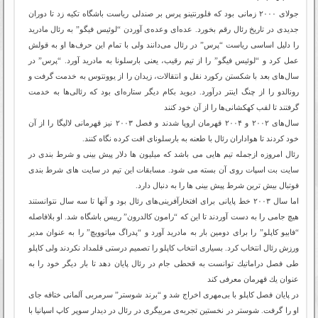
جولای ۲۰۰۰ زمانی بود كه فلورنتینو پرس بر صندلی ریاست باشگاه تكیه زد تا دوران
جدیدی در تاریخ رئال رقم بخورد. عده‌ای وعده‌ی آوردن “لوئیس فیگو” به رئال مادرید
را دلیل اساسی ریاست “پرس” در رئال می‌دانند ولی با تمام این حرف‌ها او به قولش
عمل كرد و “لوئیس فیگو” را از تیم رقیب، یعنی بارسلونا به مادرید آورد. “پرس” در
سال‌های بعد با شكستن ركورد نقل و انتقالات، زیدان را از یوونتوس به خدمت گرفت و
رونالدو را از چنگ اینتر درآورد. دیوید بكام دیگر ستاره‌ای بود كه رئالی‌ها به خدمت
گرفتند تا لقب كهكشانی‌ها را از آن خود كنند
سال‌های ۲۰۰۲ و ۲۰۰۴ قهرمان اروپا شدند و فصل ۲۰۰۳ نیز قهرمانی لالیگا را از آن
خود كردند تا هواداران رئال با طعنه به بارسلونای افت كرده نگاه كنند.
رئال امروزه ازجمله تیم هایی می باشد که میلیون ها دلار پیش بینی و شرط بندی در
سایت بت اسپات روی آن بسته می شود. مسابقات این تیم در سایت های شرط بندی
فوتبال بیش ترین شرط پیش بینی ها را به دنبال دارد.
اما سال ۲۰۰۳ خط پایانی برای افتخارآفرینی‌های رئال بود و آنها تا سه سال نتوانستند
هیچ جامی را به دست آوردند تا این كه “رامون كالدرون” رییس باشگاه شد. او بلافاصله
“فابیو كاپلو” را برای دومین بار به مادرید آورد و “پدراگ میاتوویچ” را به عنوان مدیر
ورزش رئال انتخاب كرد. بسیاری انتخاب كاپلو را تصمیم درستی قلمداد نكردند ولی كاپلو
طی فصل دراماتیك توانست به قحطی جام در رئال پایان دهد تا بار دیگر خود را به
عنوان یك قهرمان معرفی كند
در پایان فصل كاپلو با بی‌مهری اخراج شد و “برند شوستر” سرمربی آلمانی ختافه جای
او را گرفت. شوستر در نخستین تجربه‌ی مربیگری در رئال در دیدار سوپر كاپ اسپانیا با