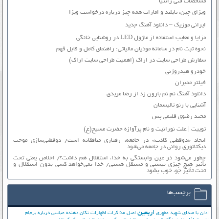
مشخصات فنی زانتیا
ویزای چین، تایلند و امارات همه چیز درباره درخواست ویزا
ایرانی موزیک – دانلود آهنگ جدید
مزایا و معایب استفاده از ماژول LED در روشنایی خانگی
نحوه ثبت نام در سامانه مودیان مالیاتی: راهنمای کامل و قابل فهم
سفارش طراحی سایت در اراک (اهمیت طراحی سایت اراک)
خودرو هیدروژنی
فیلتر ممبران
دانلود آهنگ نم نم بارون زد از رضا مریدی
آشنایی با رنو تالیسمان
مجید رضوی قلبمی پس
توییت | علت نورانیت و نام پرآوازه حضرت مسیح(ع)
ایجاد «دوقطبی کاذب» در جامعه، رفتاری منافقانه است/ دوقطبی‌سازی موجب
دیکتاتوری روانی در جامعه می‌شود
چطور می‌شود در عین وابستگی به خدا، استقلال هم داشت؟/ اخلاص یعنی تحت
تأثیر هیچ چیزی نیستی و مستقل هستی/ خدا نمی‌خواهد کسی بدون استقلال و
تحت تأثیر جوّ، خوب بشود
برچسب‌ها
اربعین
اذان با صدای شهید مطهری
اصل مذاکرات
اظهارات تکان دهنده عباسی درباره برجام