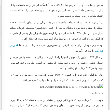
سپس دو سال بعد و در ۶ مارس سال ۱۹۰۲، مجدداً باشگاه نام خود را به باشگاه فوتبال
رئال مادرید تغییر داد ۳ سال بعد، این تیم موفق شد اولین جام خود را با شکست تیم
اتلتیک بیلبائو در جام اسپانیا به دست بیاورد.
در ۴ ژانویه ۱۹۰۹ بود که «آدولفو ملندز»، مدیر وقت رئال در آن زمان، اساسنامه جام
اسپانیا را امضا و تأیید کرد تا باشگاه به یکی از اعضای فدراسیون سلطنتی فوتبال اسپانیا
تبدیل شود. در سال ۱۹۲۰ باشگاه نام خود را بازهم تغییر داد و این بار به «رئال مادرید»
که اینکار پس از اهدای عنوان رئال توسط شاه آلفونسو سیزدهم اتفاق افتاد.
دوستداران فوتبال برای نتیجه گرفتن در معتبرترین سایت شرط بندی حتما
آموزش
هندیکپ
را باید فرا بگیرند.
در سال ۱۹۲۹، اولین لیگ فوتبال اسپانیا راه اندازی شد. رئالی ها تا هفته پایانی در صدر
جدول حضور داشتند تا اینکه باخت هفته پایانیشان به اتلتیک بیلبائو، باعث قهرمانی
بارسلونا در لالیگا و نایب قهرمانی آنها شد.
رئالی ها اولین جام خود را در فصل ۳۱-۱۹۳۲ کسب کردند و سال بعد نیز این عنوان را
کسب کردند تا اولین تیمی باشند که این جام را دو سال پیاپی کسب می کنند.
۲۰۰۰ تا ۲۰۱۰
جولای ۲۰۰۰ زمانی بود كه فلورنتینو پرس بر صندلی ریاست باشگاه تكیه زد تا دوران
جدیدی در تاریخ رئال رقم بخورد. عده‌ای وعده‌ی آوردن “لوئیس فیگو” به رئال مادرید