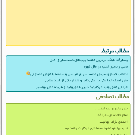
مطالب مرتبط
پاسارگاد تاباک: برترین مقصد پیپ‌های دست‌ساز و اصل
معنی و تعبیر اسب در فال قهوه
انتخاب فیلم و سریال مناسب برای هر سن و سلیقه با هوش مصنوعی
متن آهنگ خدا یکی یار یکی دلبر و دلدار یکی از امید عقابی
جراحی هموروئید درکلینیک لیزر هموروئید و هزینه عمل بواسیر
مطالب تصادفی
جان عالم بر لب آمد….
امام خامنه ای-خرافه
احمدی نژاد-بهائیت
تحریمها لغو نشود معامله‌ای درکار نخواهد بود