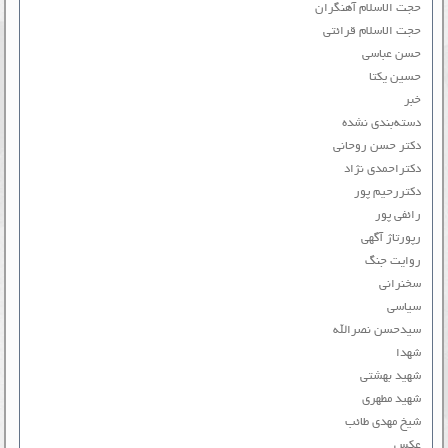
حجت الاسلام آهنگران
حجت الاسلام قرائتی
حسن عباسی
حسین یکتا
خبر
دسته‌بندی نشده
دکتر حسن روحانی
دکتراحمدی نژاد
دکتررحیم پور
رائفی پور
رپورتاژ آگهی
روایت جنگ
سخنرانی
سیاسی
سیدحسن نصرالله
شهدا
شهید بهشتی
شهید مطهری
شیخ مهدی طائب
عکس