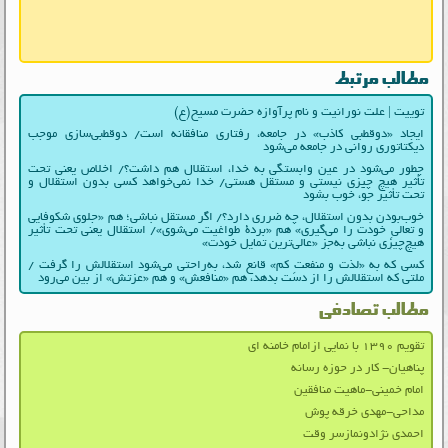
مطالب مرتبط
توییت | علت نورانیت و نام پرآوازه حضرت مسیح(ع)
ایجاد «دوقطبی کاذب» در جامعه، رفتاری منافقانه است/ دوقطبی‌سازی موجب
دیکتاتوری روانی در جامعه می‌شود
چطور می‌شود در عین وابستگی به خدا، استقلال هم داشت؟/ اخلاص یعنی تحت
تأثیر هیچ چیزی نیستی و مستقل هستی/ خدا نمی‌خواهد کسی بدون استقلال و
تحت تأثیر جوّ، خوب بشود
خوب‌بودن بدون استقلال، چه ضرری دارد؟/ اگر مستقل نباشی؛ هم «جلوی شکوفایی
و تعالیِ خودت را می‌گیری» هم «بردۀ طواغیت می‌شوی»/ استقلال یعنی تحت تأثیر
هیچ‌چیزی نباشی به‌جز «عالی‌ترین تمایل خودت»
کسی که به «لذت و منفعتِ کم» قانع شد، به‌راحتی می‌شود استقلالش را گرفت /
ملتی که استقلالش را از دست بدهد، هم «منافعش» و هم «عزتش» از بین می‌رود
مطالب تصادفی
تقویم ۱۳۹۰ با نمایی ازامام خامنه ای
پناهیان- کار در حوزه رسانه
امام خمینی-ماهیت منافقین
مداحی-مهدی خرقه پوش
احمدی نژادونمازسر وقت