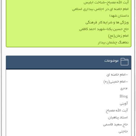
آیت الله مصباح-شناخت ابلیس
امام خامنه ای در اجلاس بیداری اسلامی
داستان شهدا
ویژگی‌ ها و شرایط کار فرهنگی
حاج حسین یکتا-شهید احمد کاظمی
امام زمان(عج)
نماهنگ چشمان بیدار
موضوعات
-امام خامنه ای
-امام خمینی(ره)
۵۲۴
Blog
آوینی
آیت الله مصباح
استاد پناهیان
حاج سعید قاسمی
حاجتی