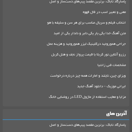
پاسارگاد تاباک: برترین مقصد پیپ‌های دست‌ساز و اصل
معنی و تعبیر اسب در فال قهوه
انتخاب فیلم و سریال مناسب برای هر سن و سلیقه با هو
متن آهنگ خدا یکی یار یکی دلبر و دلدار یکی از امید
جراحی هموروئید درکلینیک لیزر هموروئید و هزینه عمل
رزرو آنلاین تور کربلا با قیمت پرواز نجف و هتل کربل
مشخصات فنی زانتیا
ویزای چین، تایلند و امارات همه چیز درباره درخواست
ایرانی موزیک – دانلود آهنگ جدید
مزایا و معایب استفاده از ماژول LED در روشنایی خانگ
آخرین های
پاسارگاد تاباک: برترین مقصد پیپ‌های دست‌ساز و اصل