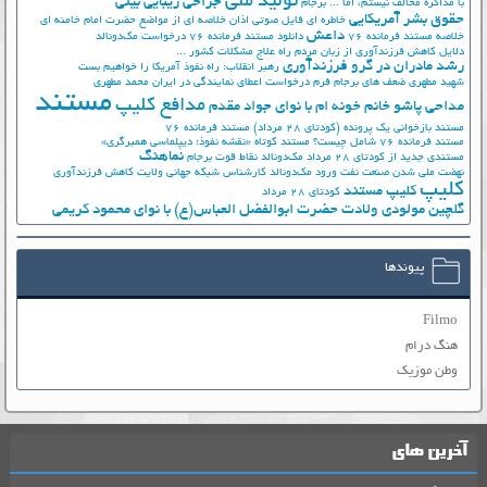
تولید ملی
جراحی زیبایی بینی
با مذاکره مخالف نیستم، اما ...
برجام
حقوق بشر آمریکایی
خاطره ای فایل صوتی اذان
خلاصه ای از مواضع حضرت امام خامنه ای
داعش
خلاصه مستند فرمانده 76
دانلود مستند فرمانده 76
درخواست مک‌دونالد
دلایل کاهش فرزندآوری از زبان مردم
راه علاج مشکلات کشور ...
رشد مادران در گرو فرزندآوری
رهبر انقلاب: راه نفوذ آمریکا را خواهیم بست
شهید مطهری
ضعف های برجام
فرم درخواست اعطای نمایندگی در ایران
محمد مطهری
مستند
مدافع کلیپ
مداحی پاشو خانم خونه ام با نوای جواد مقدم
مستند بازخوانی یک پرونده (کودتای 28 مرداد)
مستند فرمانده 76
مستند فرمانده 76 شامل چیست؟
مستند کوتاه «نقشه نفوذ؛ دیپلماسی همبرگری»
نماهنگ
مستندی جدید از کودتای 28 مرداد
مک‌دونالد
نقاط قوت برجام
نهضت ملي شدن صنعت نفت
ورود مک‌دونالد
کارشناس شبکه جهانی ولایت
کاهش فرزندآوری
کلیپ
کلیپ مستند
کودتای 28 مرداد
گلچین مولودی ولادت حضرت ابوالفضل العباس(ع) با نوای محمود کریمی
پیوندها
Filmo
هنگ درام
وطن موزیک
آخرین های