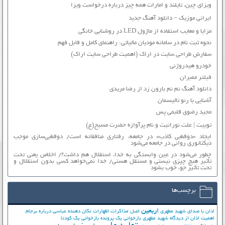
ویزای چین، تایلند و امارات همه چیز درباره درخواست ویزا
ایرانی موزیک – دانلود آهنگ جدید
مزایا و معایب استفاده از ماژول LED در روشنایی خانگی
نحوه ثبت نام در سامانه مودیان مالیاتی: راهنمای کامل و قابل فهم
سفارش طراحی سایت در اراک (اهمیت طراحی سایت اراک)
خودرو هیدروژنی
فیلتر ممبران
دانلود آهنگ نم نم بارون زد از رضا مریدی
آشنایی با رنو تالیسمان
مجید رضوی قلبمی پس
توییت | علت نورانیت و نام پرآوازه حضرت مسیح(ع)
ایجاد «دوقطبی کاذب» در جامعه، رفتاری منافقانه است/ دوقطبی‌سازی موجب
دیکتاتوری روانی در جامعه می‌شود
چطور می‌شود در عین وابستگی به خدا، استقلال هم داشت؟/ اخلاص یعنی تحت
تأثیر هیچ چیزی نیستی و مستقل هستی/ خدا نمی‌خواهد کسی بدون استقلال و
تحت تأثیر جوّ، خوب بشود
برچسب‌ها
اربعین
اذان با صدای شهید مطهری
اصل مذاکرات
اظهارات تکان دهنده عباسی درباره برجام
اهمیت اذان از دیدگاه شهید مطهری
بازخوانی یک پرونده
بازخوانی یک کودتا