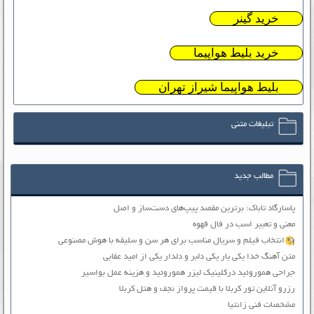
خرید گینر
خرید بلیط هواپیما
بلیط هواپیما شیراز تهران
تبلیغات متنی
مطالب جدید
پاسارگاد تاباک: برترین مقصد پیپ‌های دست‌ساز و اصل
معنی و تعبیر اسب در فال قهوه
انتخاب فیلم و سریال مناسب برای هر سن و سلیقه با هوش مصنوعی
متن آهنگ خدا یکی یار یکی دلبر و دلدار یکی از امید عقابی
جراحی هموروئید درکلینیک لیزر هموروئید و هزینه عمل بواسیر
رزرو آنلاین تور کربلا با قیمت پرواز نجف و هتل کربلا
مشخصات فنی زانتیا