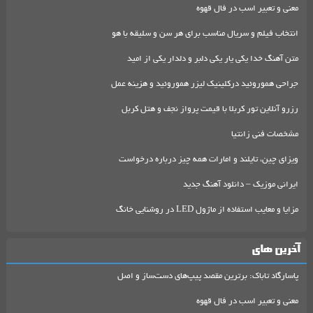
معنی و تعبیر اسب در فال قهوه
انتخاب فیلم و سریال مناسب برای هر سن و سلیقه با هو
متن آهنگ خدا یکی یار یکی دلبر و دلدار یکی از امید
جراحی هموروئید درکلینیک لیزر هموروئید و هزینه عمل
رزرو آنلاین تور کربلا با قیمت پرواز نجف و هتل کربل
مشخصات فنی زانتیا
ویزای چین، تایلند و امارات همه چیز درباره درخواست
ایرانی موزیک – دانلود آهنگ جدید
مزایا و معایب استفاده از ماژول LED در روشنایی خانگ
آخرین های
پاسارگاد تاباک: برترین مقصد پیپ‌های دست‌ساز و اصل
معنی و تعبیر اسب در فال قهوه