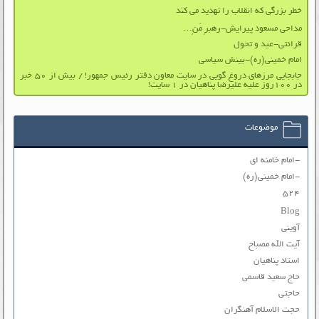
خطر بزرگی که انقلاب را تهدید می کند
مداحی مسعود پیرایش-رهبرِ مَنِ…
قرائتی-عید و تحول
امام خمینی(ره)-بینش سیاسی
جابجایی مرزهای دروغ گویی در سایت معاون دفتر رئیس جمهور! / بیش از ۵۰ خبر
در ۱۰۰روز علیه علیرضا پناهیان در ۱ سایت!
موضوعات
-امام خامنه ای
-امام خمینی(ره)
۵۲۴
Blog
آوینی
آیت الله مصباح
استاد پناهیان
حاج سعید قاسمی
حاجتی
حجت الاسلام آهنگران