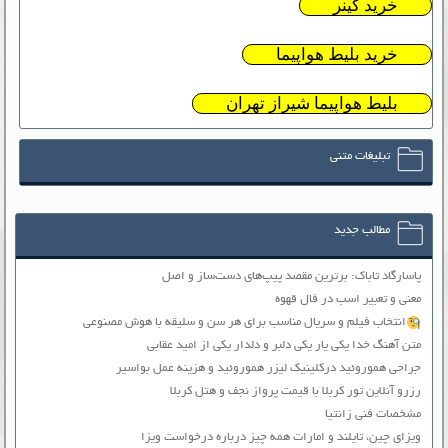
خرید گینر
خرید بلیط هواپیما
بلیط هواپیما شیراز تهران
تبلیغات متنی
مطالب جدید
پاسارگاد تاباک: برترین مقصد پیپ‌های دست‌ساز و اصل
معنی و تعبیر اسب در فال قهوه
انتخاب فیلم و سریال مناسب برای هر سن و سلیقه با هوش مصنوعی
متن آهنگ خدا یکی یار یکی دلبر و دلدار یکی از امید عقابی
جراحی هموروئید درکلینیک لیزر هموروئید و هزینه عمل بواسیر
رزرو آنلاین تور کربلا با قیمت پرواز نجف و هتل کربلا
مشخصات فنی زانتیا
ویزای چین، تایلند و امارات همه چیز درباره درخواست ویزا