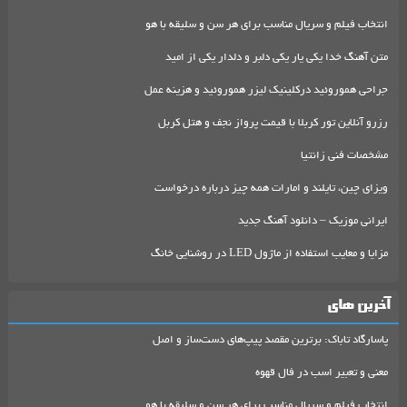
انتخاب فیلم و سریال مناسب برای هر سن و سلیقه با هو
متن آهنگ خدا یکی یار یکی دلبر و دلدار یکی از امید
جراحی هموروئید درکلینیک لیزر هموروئید و هزینه عمل
رزرو آنلاین تور کربلا با قیمت پرواز نجف و هتل کربل
مشخصات فنی زانتیا
ویزای چین، تایلند و امارات همه چیز درباره درخواست
ایرانی موزیک – دانلود آهنگ جدید
مزایا و معایب استفاده از ماژول LED در روشنایی خانگ
آخرین های
پاسارگاد تاباک: برترین مقصد پیپ‌های دست‌ساز و اصل
معنی و تعبیر اسب در فال قهوه
انتخاب فیلم و سریال مناسب برای هر سن و سلیقه با هو