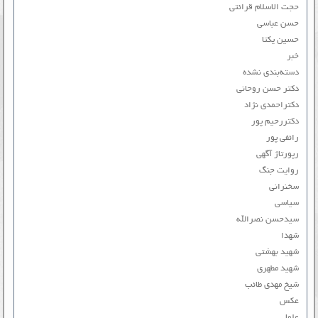
حجت الاسلام قرائتی
حسن عباسی
حسین یکتا
خبر
دسته‌بندی نشده
دکتر حسن روحانی
دکتراحمدی نژاد
دکتررحیم پور
رائفی پور
رپورتاژ آگهی
روایت جنگ
سخنرانی
سیاسی
سیدحسن نصرالله
شهدا
شهید بهشتی
شهید مطهری
شیخ مهدی طائب
عکس
علما