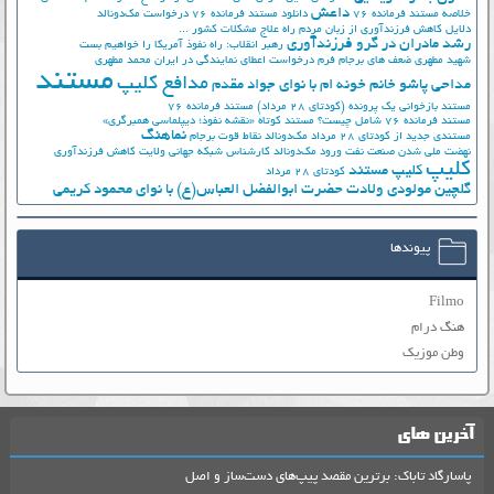
داعش
خلاصه مستند فرمانده 76
دانلود مستند فرمانده 76
درخواست مک‌دونالد
دلایل کاهش فرزندآوری از زبان مردم
راه علاج مشکلات کشور ...
رشد مادران در گرو فرزندآوری
رهبر انقلاب: راه نفوذ آمریکا را خواهیم بست
شهید مطهری
ضعف های برجام
فرم درخواست اعطای نمایندگی در ایران
محمد مطهری
مستند
مدافع کلیپ
مداحی پاشو خانم خونه ام با نوای جواد مقدم
مستند بازخوانی یک پرونده (کودتای 28 مرداد)
مستند فرمانده 76
مستند فرمانده 76 شامل چیست؟
مستند کوتاه «نقشه نفوذ؛ دیپلماسی همبرگری»
نماهنگ
مستندی جدید از کودتای 28 مرداد
مک‌دونالد
نقاط قوت برجام
نهضت ملي شدن صنعت نفت
ورود مک‌دونالد
کارشناس شبکه جهانی ولایت
کاهش فرزندآوری
کلیپ
کلیپ مستند
کودتای 28 مرداد
گلچین مولودی ولادت حضرت ابوالفضل العباس(ع) با نوای محمود کریمی
پیوندها
Filmo
هنگ درام
وطن موزیک
آخرین های
پاسارگاد تاباک: برترین مقصد پیپ‌های دست‌ساز و اصل