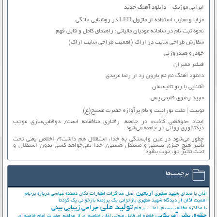
ایرانی موزیک – دانلود آهنگ جدید
مزایا و معایب استفاده از ماژول LED در روشنایی خانگی
نحوه ثبت نام در سامانه مودیان مالیاتی: راهنمای کامل و قابل فهم
سفارش طراحی سایت در اراک (اهمیت طراحی سایت اراک)
خودرو هیدروژنی
فیلتر ممبران
دانلود آهنگ نم نم بارون زد از رضا مریدی
آشنایی با رنو تالیسمان
مجید رضوی قلبمی پس
توییت | علت نورانیت و نام پرآوازه حضرت مسیح(ع)
ایجاد «دوقطبی کاذب» در جامعه، رفتاری منافقانه است/ دوقطبی‌سازی موجب
دیکتاتوری روانی در جامعه می‌شود
چطور می‌شود در عین وابستگی به خدا، استقلال هم داشت؟/ اخلاص یعنی تحت
تأثیر هیچ چیزی نیستی و مستقل هستی/ خدا نمی‌خواهد کسی بدون استقلال و
تحت تأثیر جوّ، خوب بشود
برچسب‌ها
اربعین
اذان با صدای شهید مطهری
اصل مذاکرات
اظهارات تکان دهنده عباسی درباره برجام
اهمیت اذان از دیدگاه شهید مطهری
بازخوانی یک پرونده
بازخوانی یک کودتا
تولید ملی
جراحی زیبایی بینی
با مذاکره مخالف نیستم، اما ...
برجام
حقوق بشر آمریکایی
خاطره ای فایل صوتی اذان
خلاصه ای از مواضع حضرت امام خامنه ای