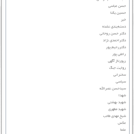
حسن عباسی
حسین یکتا
خبر
دسته‌بندی نشده
دکتر حسن روحانی
دکتراحمدی نژاد
دکتررحیم پور
رائفی پور
رپورتاژ آگهی
روایت جنگ
سخنرانی
سیاسی
سیدحسن نصرالله
شهدا
شهید بهشتی
شهید مطهری
شیخ مهدی طائب
عکس
علما