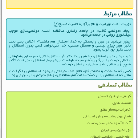
مطالب مرتبط
توییت | علت نورانیت و نام پرآوازه حضرت مسیح(ع)
ایجاد «دوقطبی کاذب» در جامعه، رفتاری منافقانه است/ دوقطبی‌سازی موجب
دیکتاتوری روانی در جامعه می‌شود
چطور می‌شود در عین وابستگی به خدا، استقلال هم داشت؟/ اخلاص یعنی تحت
تأثیر هیچ چیزی نیستی و مستقل هستی/ خدا نمی‌خواهد کسی بدون استقلال و
تحت تأثیر جوّ، خوب بشود
خوب‌بودن بدون استقلال، چه ضرری دارد؟/ اگر مستقل نباشی؛ هم «جلوی شکوفایی
و تعالیِ خودت را می‌گیری» هم «بردۀ طواغیت می‌شوی»/ استقلال یعنی تحت تأثیر
هیچ‌چیزی نباشی به‌جز «عالی‌ترین تمایل خودت»
کسی که به «لذت و منفعتِ کم» قانع شد، به‌راحتی می‌شود استقلالش را گرفت /
ملتی که استقلالش را از دست بدهد، هم «منافعش» و هم «عزتش» از بین می‌رود
مطالب تصادفی
کریمی-اربعین حسینی
مستند تقابل
خاطرات تیمسار مطلق
شیخ مهدی طائب-جریان انحرافی
آیت الله وحیدخراسانی-غیبت
نورالدین پسر ایران
امام خمینی-شکست شیطان