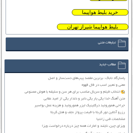
خرید بلیط هواپیما
بلیط هواپیما شیراز تهران
تبلیغات متنی
مطالب جدید
پاسارگاد تاباک: برترین مقصد پیپ‌های دست‌ساز و اصل
معنی و تعبیر اسب در فال قهوه
انتخاب فیلم و سریال مناسب برای هر سن و سلیقه با هوش مصنوعی
متن آهنگ خدا یکی یار یکی دلبر و دلدار یکی از امید عقابی
جراحی هموروئید درکلینیک لیزر هموروئید و هزینه عمل بواسیر
رزرو آنلاین تور کربلا با قیمت پرواز نجف و هتل کربلا
مشخصات فنی زانتیا
ویزای چین، تایلند و امارات همه چیز درباره درخواست ویزا