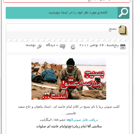
بسیج
پنج‌شنبه ، 24 نوامبر 2011
۰ دیدگاه
نوشته:
کلیپ صوتی زیبا با نام بسیج در کلام امام خامنه ای ، استاد پناهیان و حاج سعید
قاسمی….
دریافت فایل صوتی
mp3
حجم:۲،۱۵۸مگابایت
سلامتی آقا امام زمان(عج)وامام خامنه ای صلوات