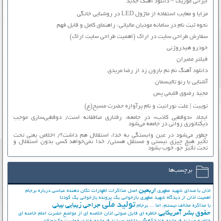
ایرانی موزیک – دانلود آهنگ جدید
مزایا و معایب استفاده از ماژول LED در روشنایی خانگی
نحوه ثبت نام در سامانه مودیان مالیاتی: راهنمای کامل و قابل فهم
سفارش طراحی سایت در اراک (اهمیت طراحی سایت اراک)
خودرو هیدروژنی
فیلتر ممبران
دانلود آهنگ نم نم بارون زد از رضا مریدی
آشنایی با رنو تالیسمان
مجید رضوی قلبمی پس
توییت | علت نورانیت و نام پرآوازه حضرت مسیح(ع)
ایجاد «دوقطبی کاذب» در جامعه، رفتاری منافقانه است/ دوقطبی‌سازی موجب
دیکتاتوری روانی در جامعه می‌شود
چطور می‌شود در عین وابستگی به خدا، استقلال هم داشت؟/ اخلاص یعنی تحت
تأثیر هیچ چیزی نیستی و مستقل هستی/ خدا نمی‌خواهد کسی بدون استقلال و
تحت تأثیر جوّ، خوب بشود
برچسب‌ها
اربعین
اذان با صدای شهید مطهری
اصل مذاکرات
اظهارات تکان دهنده عباسی درباره برجام
اهمیت اذان از دیدگاه شهید مطهری
بازخوانی یک پرونده
بازخوانی یک کودتا
تولید ملی
جراحی زیبایی بینی
با مذاکره مخالف نیستم، اما ...
برجام
حقوق بشر آمریکایی
خاطره ای فایل صوتی اذان
خلاصه ای از مواضع حضرت امام خامنه ای
داعش