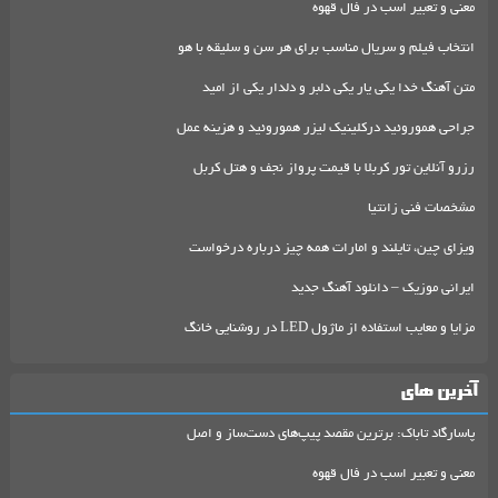
معنی و تعبیر اسب در فال قهوه
انتخاب فیلم و سریال مناسب برای هر سن و سلیقه با هو
متن آهنگ خدا یکی یار یکی دلبر و دلدار یکی از امید
جراحی هموروئید درکلینیک لیزر هموروئید و هزینه عمل
رزرو آنلاین تور کربلا با قیمت پرواز نجف و هتل کربل
مشخصات فنی زانتیا
ویزای چین، تایلند و امارات همه چیز درباره درخواست
ایرانی موزیک – دانلود آهنگ جدید
مزایا و معایب استفاده از ماژول LED در روشنایی خانگ
آخرین های
پاسارگاد تاباک: برترین مقصد پیپ‌های دست‌ساز و اصل
معنی و تعبیر اسب در فال قهوه