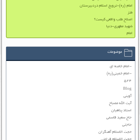
امام (ره)-ترویج اسلام دردبیرستان
طنز
اصلاح طلب واقعی کیست؟
شهید مطهری-دنیا
امام
موضوعات
-امام خامنه ای
-امام خمینی(ره)
۵۲۴
Blog
آوینی
آیت الله مصباح
استاد پناهیان
حاج سعید قاسمی
حاجتی
حجت الاسلام آهنگران
حجت الاسلام قرائتی