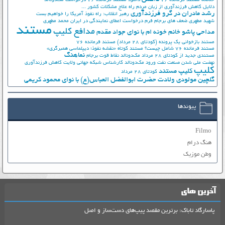
خلاصه مستند فرمانده 76
دانلود مستند فرمانده 76
درخواست مک‌دونالد
دلایل کاهش فرزندآوری از زبان مردم
راه علاج مشکلات کشور ...
رشد مادران در گرو فرزندآوری
رهبر انقلاب: راه نفوذ آمریکا را خواهیم بست
شهید مطهری
ضعف های برجام
فرم درخواست اعطای نمایندگی در ایران
محمد مطهری
مستند
مدافع کلیپ
مداحی پاشو خانم خونه ام با نوای جواد مقدم
مستند بازخوانی یک پرونده (کودتای 28 مرداد)
مستند فرمانده 76
مستند فرمانده 76 شامل چیست؟
مستند کوتاه «نقشه نفوذ؛ دیپلماسی همبرگری»
نماهنگ
مستندی جدید از کودتای 28 مرداد
مک‌دونالد
نقاط قوت برجام
نهضت ملي شدن صنعت نفت
ورود مک‌دونالد
کارشناس شبکه جهانی ولایت
کاهش فرزندآوری
کلیپ
کلیپ مستند
کودتای 28 مرداد
گلچین مولودی ولادت حضرت ابوالفضل العباس(ع) با نوای محمود کریمی
پیوندها
Filmo
هنگ درام
وطن موزیک
آخرین های
پاسارگاد تاباک: برترین مقصد پیپ‌های دست‌ساز و اصل