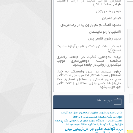
سفارش طراحی سایت در اراک (اهمیت
طراحی سایت اراک)
خودرو هیدروژنی
فیلتر ممبران
دانلود آهنگ نم نم بارون زد از رضا مریدی
آشنایی با رنو تالیسمان
مجید رضوی قلبمی پس
توییت | علت نورانیت و نام پرآوازه حضرت
مسیح(ع)
ایجاد «دوقطبی کاذب» در جامعه، رفتاری
منافقانه است/ دوقطبی‌سازی موجب
دیکتاتوری روانی در جامعه می‌شود
چطور می‌شود در عین وابستگی به خدا،
استقلال هم داشت؟/ اخلاص یعنی تحت تأثیر
هیچ چیزی نیستی و مستقل هستی/ خدا
نمی‌خواهد کسی بدون استقلال و تحت تأثیر
جوّ، خوب بشود
برچسب‌ها
اربعین
اذان با صدای شهید مطهری
اصل مذاکرات
اظهارات تکان دهنده عباسی درباره برجام
اهمیت اذان از دیدگاه شهید مطهری
بازخوانی یک پرونده
بازخوانی یک کودتا
با مذاکره مخالف نیستم، اما ...
تولید ملی
جراحی زیبایی بینی
برجام