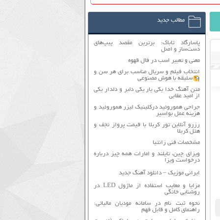
مطالب جدید
پاسارگاد تاباک: برترین مقصد پیپ‌های
دست‌ساز و اصل
معنی و تعبیر اسب در فال قهوه
انتخاب فیلم و سریال مناسب برای هر سن و
سلیقه با هوش مصنوعی
متن آهنگ خدا یکی یار یکی دلبر و دلدار یکی
از امید عقابی
جراحی هموروئید درکلینیک لیزر هموروئید و
هزینه عمل بواسیر
رزرو آنلاین تور کربلا با قیمت پرواز نجف و
هتل کربلا
مشخصات فنی زانتیا
ویزای چین، تایلند و امارات همه چیز درباره
درخواست ویزا
ایرانی موزیک – دانلود آهنگ جدید
مزایا و معایب استفاده از ماژول LED در
روشنایی خانگی
نحوه ثبت نام در سامانه مودیان مالیاتی:
راهنمای کامل و قابل فهم