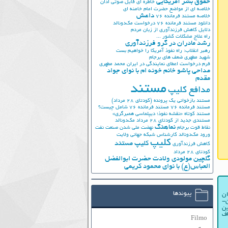
حقوق بشر آمریکایی
خاطره ای فایل صوتی اذان
خلاصه ای از مواضع حضرت امام خامنه ای
داعش
خلاصه مستند فرمانده 76
دانلود مستند فرمانده 76
درخواست مک‌دونالد
دلایل کاهش فرزندآوری از زبان مردم
راه علاج مشکلات کشور ...
رشد مادران در گرو فرزندآوری
رهبر انقلاب: راه نفوذ آمریکا را خواهیم بست
شهید مطهری
ضعف های برجام
فرم درخواست اعطای نمایندگی در ایران
محمد مطهری
مداحی پاشو خانم خونه ام با نوای جواد
مقدم
مستند
مدافع کلیپ
مستند بازخوانی یک پرونده (کودتای 28 مرداد)
مستند فرمانده 76
مستند فرمانده 76 شامل چیست؟
مستند کوتاه «نقشه نفوذ؛ دیپلماسی همبرگری»
مستندی جدید از کودتای 28 مرداد
مک‌دونالد
نماهنگ
نقاط قوت برجام
نهضت ملي شدن صنعت نفت
ورود مک‌دونالد
کارشناس شبکه جهانی ولایت
کلیپ
کلیپ مستند
کاهش فرزندآوری
کودتای 28 مرداد
گلچین مولودی ولادت حضرت ابوالفضل
العباس(ع) با نوای محمود کریمی
پیوندها
ان
ن-
ین
اف
Filmo