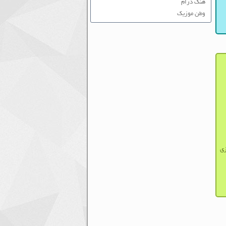
هنگ درام
وطن موزیک
زی