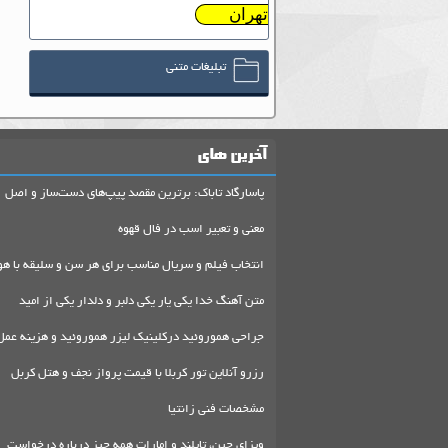
تهران
تبلیغات متنی
آخرین های
پاسارگاد تاباک: برترین مقصد پیپ‌های دست‌ساز و اصل
معنی و تعبیر اسب در فال قهوه
انتخاب فیلم و سریال مناسب برای هر سن و سلیقه با هو
متن آهنگ خدا یکی یار یکی دلبر و دلدار یکی از امید
جراحی هموروئید درکلینیک لیزر هموروئید و هزینه عمل
رزرو آنلاین تور کربلا با قیمت پرواز نجف و هتل کربل
مشخصات فنی زانتیا
ویزای چین، تایلند و امارات همه چیز درباره درخواست