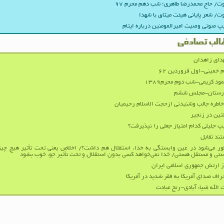
/ حاج محمدرضا طاهری؛ شب دهم محرم ۹۷
/ شعر پایانی هیئت میثاق با شهدا
پ صوتی وصیت امیرالمومنین درباره ایتام
الب تصادفی
دای زاهدان
م خمینی-اول فروردین ۶۲
ود کریمی-شب دوم محرم۱۳۸۹
ارستان-مجلس ششم
اطره جالب وشنیدنی ازحجت الاسلام رحیمیان
تین در زنجیر
پ جلیلی کدام امتیاز جعلی را نپذیرفت؟
ند تقابل
ر می‌شود در عین وابستگی به خدا، استقلال هم داشت؟/ اخلاص یعنی تحت تأثیر هیچ چی
تی و مستقل هستی/ خدا نمی‌خواهد کسی بدون استقلال و تحت تأثیر جوّ، خوب بشود
 ارتش جمهوری اسلامی ایران
راف صدای آمریکا به فقر شدید در آمریکا
 الله ضیاء آبادی-رنج عبادت