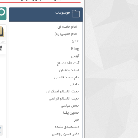
موضوعات
-امام خامنه ای
-امام خمینی(ره)
۵۲۴
Blog
آوینی
آیت الله مصباح
استاد پناهیان
حاج سعید قاسمی
حاجتی
حجت الاسلام آهنگران
حجت الاسلام قرائتی
حسن عباسی
حسین یکتا
خبر
دسته‌بندی نشده
م
ب
دکتر حسن روحانی