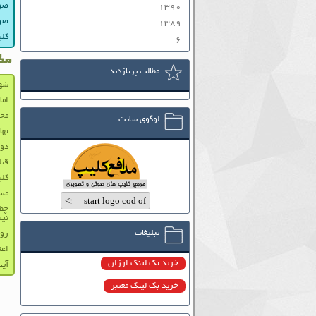
صوت
۱۳۹۰
صوت
۱۳۸۹
کلی
۶
مط
مطالب پربازدید
شه
اما
محم
لوگوی سایت
به
دوخ
قبل
کلی
مست
چطو
نیس
تبلیغات
روز
اعت
خرید بک لینک ارزان
آیت
خرید بک لینک معتبر