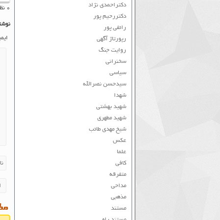
دکتراحمدی نژاد
۰ نظر به ثبت رسیده است
دکتررحیم پور
نوشت
رائفی پور
ایم
رپورتاژ آگهی
روایت جنگ
سخنرانی
سیاسی
سیدحسن نصرالله
شهدا
شهید بهشتی
شهید مطهری
شیخ مهدی طائب
عکس
علما
کافی
متفرقه
مداحی
مذهبی
مطا
مستند
مستند راه