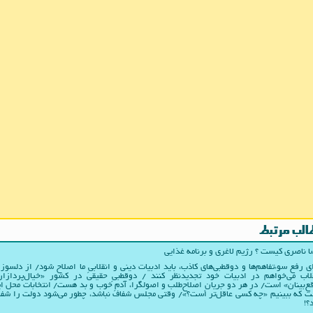
الب مرتبط
 ناصری کیست ؟ رژیم لاغری و برنامه غذایی
ی رفع سوءتفاهم‌ها و دوقطبی‌های کاذب، باید ادبیات دینی و انقلابیِ ما اصلاح شود/ از دلسوز
لاب می‌خواهم در ادبیات‌ خود تجدیدنظر کنند / دوقطبیِ حقیقی در کشور «خیال‌پردازا
ع‌بینان» است/ در هر دو جریانِ اصلاح‌طلب و اصولگرا، آدمِ خوب و بد هست/ انتخابات محل ا
 که ببینیم «چه کسی عاقل‌تر است؟»/ وقتی مجلس شفاف نباشد، چطور می‌شود دولت را شف
؟!