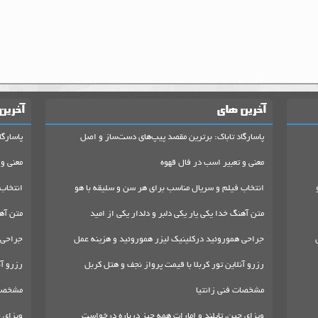
آخرین های
آخرین
پاسارگاد تاباک: برترین مقصد پیپ‌های دست‌ساز و اصل
پاسارگا
معنی و تعبیر اسب در فال قهوه
معنی و 
انتخاب فیلم و سریال مناسب برای هر سن و سلیقه با هو
انتخاب
متن آهنگ خدا یکی یار یکی دلبر و دلدار یکی از امید
متن آهن
جراحی هموروئید درکلینیک لیزر هموروئید و هزینه عمل
جراحی 
رزرو آنلاین تور کربلا با قیمت پرواز نجف و هتل کربل
رزرو آن
مشخصات فنی زانتیا
مشخصات
ویزای چین، تایلند و امارات همه چیز درباره درخواست
ویزای چ