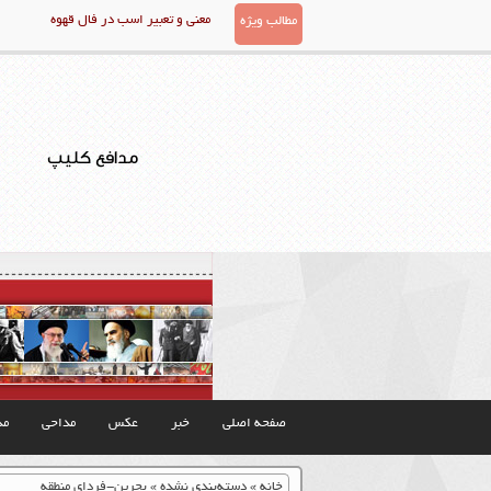
معنی و تعبیر اسب در فال قهوه
مطالب ویژه
مدافع کلیپ
صفحه اصلی
خبر
عکس
مداحی
مذ
خانه
»
دسته‌بندی نشده
»
بحرین-فردای منطقه