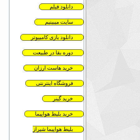
دانلود فیلم
سایت میبینیم
دانلود بازی کامیپوتر
دوره بقا در طبیعت
خرید هاست ارزان
فروشگاه اینترنتی
خرید گینر
خرید بلیط هواپیما
بلیط هواپیما شیراز