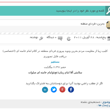
بحرین-فردای منطقه
پنج‌شنبه ، 28 آوریل 2011
۰ دیدگاه
نوشته:
کلیپ زیبا از مقاومت مردم بحرین ونوید پیروزی فردای منطقه در کلام امام خامنه ای (اختصاصی)
دریافت فایل تصویری
مستقیم
حجم:۶،۲۹۱ مگابایت
سلامتی آقا امام زمان(عج)وامام خامنه ای صلوات
اگر از مطلب راضی بودید آنرا برای دوستانتان به اشتراک بگذارید
وضوع :
دسته‌بندی نشده
رچسب ها :